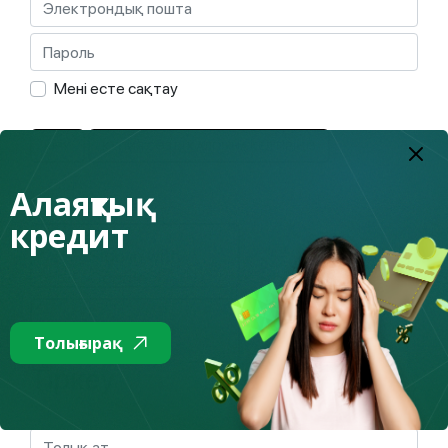
Мені есте сақтау
КІРУ
ҚҰПИЯ СӨЗДІ ҚАЛПЫНА КЕЛТІРІҢІЗ
Алаяқтық
кредит
Sign in with
Google
Sign in with
Толығырақ
Facebook
Тіркеу