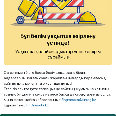
Бұл бөлім уақытша әзірлену
үстінде!
Уақытша қолайсыздықтар үшін кешірім
сұраймыз
Сіз сонымен бірге басқа бөлімдерді және біздің
айдарларымыздағы соңғы жарияланымдарды көре аласыз,
сайтымызға кіргеніңізге қуаныштымыз
Егер сіз сайтта қате тапсаңыз не сайттың жұмысына қатысты
ұсыныс білдіргіңіз келсе немесе басқа да сұрақтарыңыз болса,
мына мекенжайға хабарласыңыз:
fingramota@finreg.kz
Құрметпен, ,
FinGramota.kz