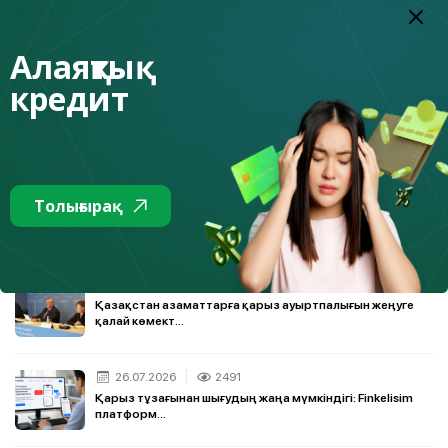
04.08.2026
814
Авто-айлакерлік: жолдағы алаяқтар қалай жұмыс
істейді және с...
Алаяқтық
кредит
02.08.2026
830
Қазақстан азаматтарды қаржылық алаяқтардан қалай
қорғайды
30.07.2026
390
Толығырақ
Мүгедектігі бар адамдар несие төлемдерін қалай
азайта алады:...
28.07.2026
642
Қазақстан азаматтарға қарыз ауыртпалығын жеңуге
қалай көмект...
26.07.2026
2491
Қарыз тұзағынан шығудың жаңа мүмкіндігі: Finkelisim
платформ...