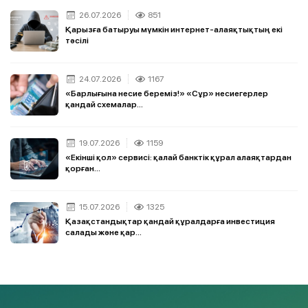
26.07.2026
851
Қарызға батыруы мүмкін интернет-алаяқтықтың екі
тәсілі
24.07.2026
1167
«Барлығына несие береміз!» «Сұр» несиегерлер
қандай схемалар...
19.07.2026
1159
«Екінші қол» сервисі: қалай банктік құрал алаяқтардан
қорған...
15.07.2026
1325
Қазақстандықтар қандай құралдарға инвестиция
салады және қар...