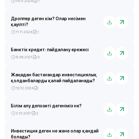
14.11.2024
1
Дроппер деген кім? Олар несімен
қауіпті?
11.11.2024
1
Банктік кредит: пайдалану ережесі
8.08.2021
4
Жаңадан бастағандар инвестициялық
қолданбаларды қалай пайдаланады?
10.12.2024
Білім алу депозиті дегеніміз не?
2.10.2021
2
Инвестиция деген не және олар қандай
болады?