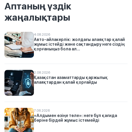
Аптаның үздік
жаңалықтары
4.08.2026
Авто-айлакерлік: жолдағы алаяқтар қалай
жұмыс істейді және сақтандыру неге сіздің
қорғаныңыз бола ал...
2.08.2026
Қазақстан азаматтарды қаржылық
алаяқтардан қалай қорғайды
7.08.2026
«Алдымен өзіңе төле»: неге бұл қағида
бәріне бірдей жұмыс істемейді