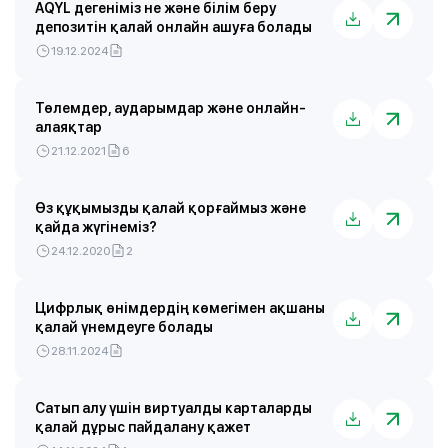
AQYL дегеніміз не және білім беру
депозитін қалай онлайн ашуға болады
19.12.2024
Төлемдер, аударымдар және онлайн-
алаяқтар
21.12.2021
6
Өз құқымызды қалай қорғаймыз және
қайда жүгінеміз?
24.12.2020
2
Цифрлық өнімдердің көмегімен ақшаны
қалай үнемдеуге болады
28.11.2024
Сатып алу үшін виртуалды карталарды
қалай дұрыс пайдалану қажет