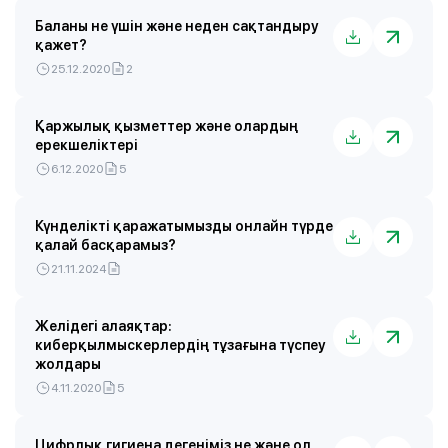
Баланы не үшін және неден сақтандыру
қажет?
25.12.2020
2
Қаржылық қызметтер және олардың
ерекшеліктері
6.12.2020
5
Күнделікті қаражатымызды онлайн түрде
қалай басқарамыз?
21.11.2024
Желідегі алаяқтар:
киберқылмыскерлердің тұзағына түспеу
жолдары
4.11.2020
5
Цифрлық гигиена дегеніміз не және ол