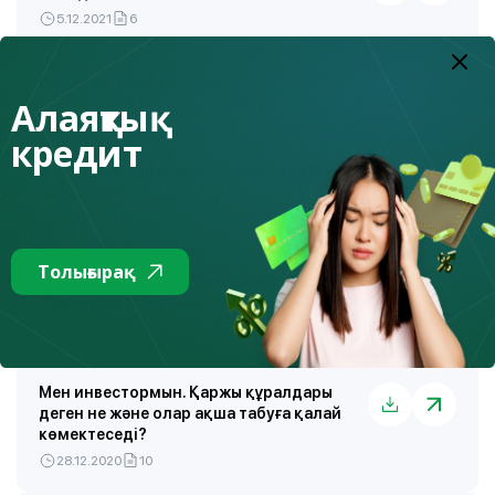
5.12.2021
6
Келешекке қалдырамыз
Алаяқтық
27.11.2020
5
кредит
Қаржылық пирамидадан қалай аулақ
жүреміз?
2.11.2020
5
Толығырақ
Сауатты жоспар құрамыз. Қаржылық
мақсатымызға қалай жетеміз?
30.12.2020
3
Мен инвестормын. Қаржы құралдары
деген не және олар ақша табуға қалай
көмектеседі?
28.12.2020
10