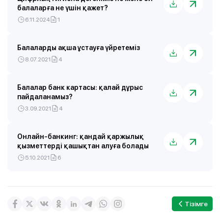
балаларға не үшін қажет?
6.11.2024
1
Балаларды ақша ұстауға үйретеміз
8.07.2021
4
Балалар банк картасы: қалай дұрыс
пайдаланамыз?
3.09.2021
4
Онлайн-банкинг: қандай қаржылық
қызметтерді қашықтан алуға болады
5.10.2021
6
Тізімге