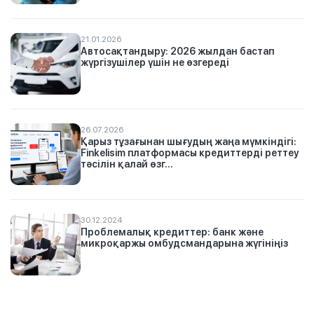
21.01.2026
Автосақтандыру: 2026 жылдан бастап
жүргізушілер үшін не өзгереді
26.07.2026
Қарыз тұзағынан шығудың жаңа мүмкіндігі:
Finkelisim платформасы кредиттерді реттеу
тәсілін қалай өзг...
30.12.2024
Проблемалық кредиттер: банк және
микроқаржы омбудсмандарына жүгініңіз