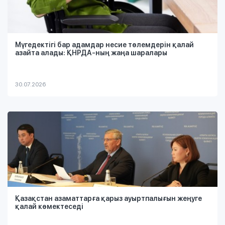
Мүгедектігі бар адамдар несие төлемдерін қалай
азайта алады: ҚНРДА-ның жаңа шаралары
30.07.2026
Қазақстан азаматтарға қарыз ауыртпалығын жеңуге
қалай көмектеседі