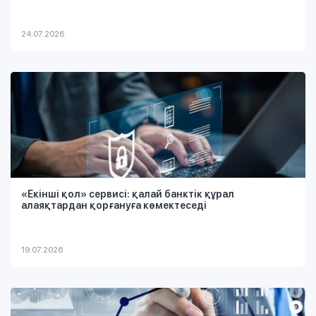
24.07.2026
«Екінші қол» сервисі: қалай банктік құрал
алаяқтардан қорғануға көмектеседі
19.07.2026