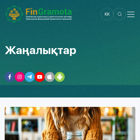
KK
Жаңалықтар