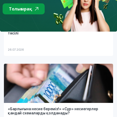
Толығырақ
Қарызға батыруы мүмкін интернет-алаяқтықтың екі
тәсілі
26.07.2026
«Барлығына несие береміз!» «Сұр» несиегерлер
қандай схемаларды қолданады?