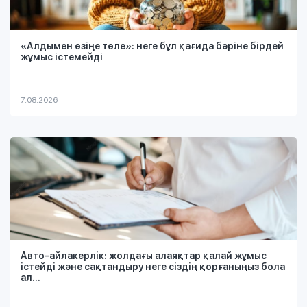
«Алдымен өзіңе төле»: неге бұл қағида бәріне бірдей
жұмыс істемейді
7.08.2026
Авто-айлакерлік: жолдағы алаяқтар қалай жұмыс
істейді және сақтандыру неге сіздің қорғаныңыз бола
ал...