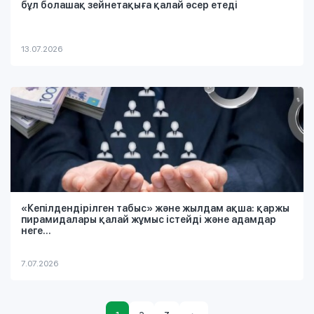
бұл болашақ зейнетақыға қалай әсер етеді
13.07.2026
«Кепілдендірілген табыс» және жылдам ақша: қаржы
пирамидалары қалай жұмыс істейді және адамдар
неге...
7.07.2026