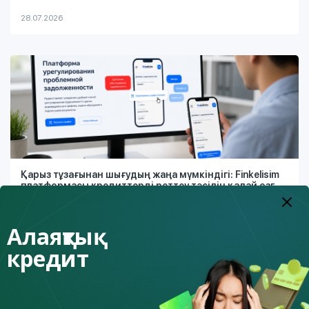
28.07.2026
Қарыз тұзағынан шығудың жаңа мүмкіндігі: Finkelisim
платформасы кредиттерді реттеу тәсілін қалай өзг...
Алаяқтық
26.07.2026
кредит