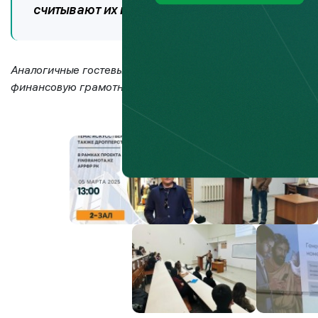
считывают их и этими данными активно поль
Аналогичные гостевые лекции запланированы на системн
финансовую грамотность вместе с Fingramota.kz!