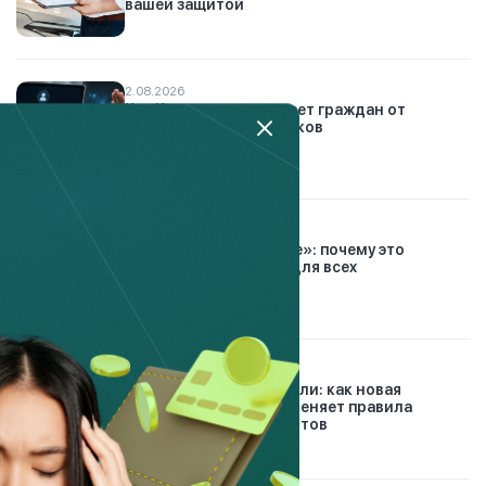
вашей защитой
2.08.2026
Как Казахстан защищает граждан от
финансовых мошенников
7.08.2026
«Заплати сначала себе»: почему это
правило работает не для всех
26.07.2026
Конец долговой спирали: как новая
платформа Finkelisim меняет правила
урегулирования кредитов