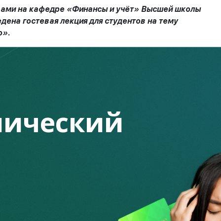
узами на кафедре «Финансы и учёт» Высшей школы
ена гостевая лекция для студентов на тему
о».
пов.
опросы, связанные с искусственным интеллектом,
тивной экономикой.
дежи и на том, какие риски это представляет для
ический
 искусственного интеллекта в учебных
грамотности. Во время лекции, одна из
ики находят своих жертв в интернет
яют свои персональные данные на
ах, после чего специальные программы