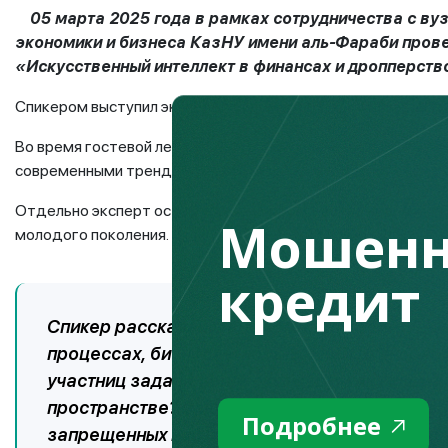
05 марта 2025 года в рамках сотрудничества с в
экономики и бизнеса КазНУ имени аль-Фараби провед
«Искусственный интеллект в финансах и дропперств
Спикером выступил эксперт, нейромаркетолог Олжас Шари
Во время гостевой лекции были рассмотрены актуальные в
современными трендами в этой области и его связь с креа
Отдельно эксперт остановился на дропперстве среди моло
Мошенн
молодого поколения.
кредит
Спикер рассказал о возможности применения
процессах, бизнесе и повышении финансовой 
участниц задала вопрос спикеру: как мошенн
пространстве? Чаще всего люди сами оставл
Подробнее
запрещенных или на нелицензированных сайт