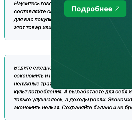
Научитесь говорить «нет» незапланированным
Подробнее
составляйте списки, дайте себе время – от 1
для вас покупки. Утро вечера мудренее, и в
этот товар или услугу.
Ведите ежедневный
л
ичный бюджет
.
Учет сво
сэкономить и накопить. Особое внимание уде
ненужные траты. Не поддавайтесь на уловки 
культ потребления. А вы работаете для себя 
только улучшалось, а доходы росли. Экономит
экономить нельзя. Сохраняйте баланс и не бр