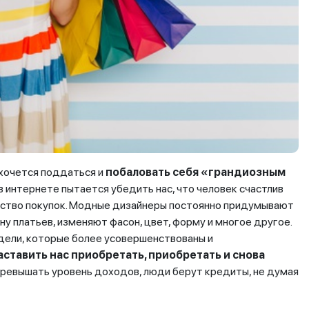
 хочется поддаться и
побаловать себя
«грандиозным
 в интернете пытается убедить нас, что человек счастлив
чество покупок. Модные дизайнеры постоянно придумывают
у платьев, изменяют фасон, цвет, форму и многое другое.
ели, которые более усовершенствованы и
аставить нас приобретать, приобретать и снова
превышать уровень доходов, люди берут кредиты, не думая