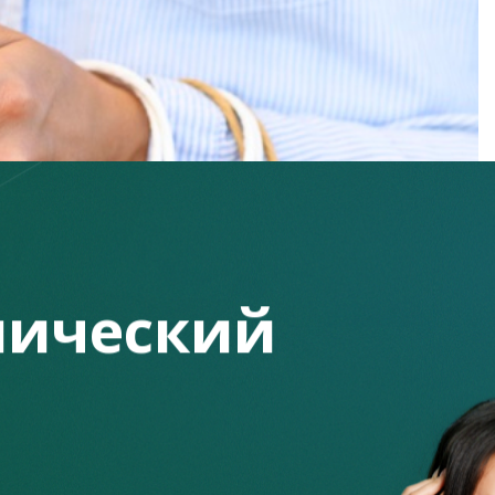
ический
ек
ебностей, а принципы разумного потребления войти в