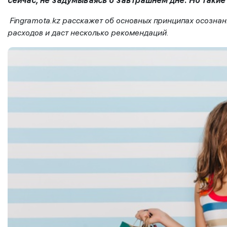
сейчас, не задумываясь о завтрашнем дне. Но такие
Fingramota.kz расскажет об основных принципах осозна
расходов и даст несколько рекомендаций.