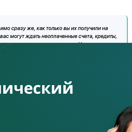
имо сразу же, как только вы их получили на
 вас могут ждать неоплаченные счета, кредиты,
ать карманные средства детям. Но главное в
. Нужно поменять свое мышление и отношение к
потом уже обо всем остальном. К тому же, как
получении денег потратите их на
в остатке у вас может уже ничего и не
ический
ы два месяца будете откладывать, а потом на три месяца об
 делать накопления вряд ли выработается.