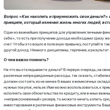
Вопрос «Как накопить и приумножить свои деньги?» 
принципе, который изменил жизнь многих людей, вст
Один из важнейших принципов для управления личными фин
себе», то есть при получении дохода необходимо сразу же 
счет. Чтобы это вошло в полезную привычку, поступайте так
другой доход. Немного дисциплины, терпения, и результат в
О чем важно помнить?
На что вы откладываете деньги? В первую очередь, на св
различные непредвиденные расходы, так сказать, стабили
должен состоять из не менее 6 ваших ежемесячных окладов
нужных покупок, нельзя. Ими можно воспользоваться, к при
исполнять свои обязательства по кредиту, или в иных важны
«неприкосновенный» резерв, то можете начать копить сре
инвестирования в различные финансовые инструменты. Ваш