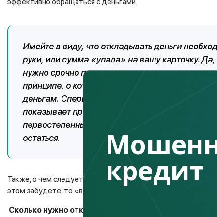
эффективно обращаться с деньгами.
Имейте в виду, что откладывать деньги необход
руки, или сумма «упала» на вашу карточку. Да,
нужно срочно покупать продукты питания или д
принципе, о котором вы узнали, – это вы сами
деньгам. Сперва подумайте о себе любимом, а 
показывает практика, если вы, к примеру, при 
первостепенные и второстепенные расходы, то 
Мошенн
остаться.
кредит
Также, о чем следует помнить, – это регулярность. Если в
этом забудете, то «воз останется и ныне там», а привычка
Сколько нужно откладывать?