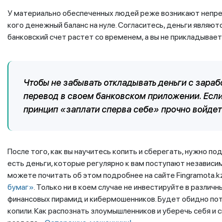
У материально обеспеченных людей реже возникают непредв
кого денежный баланс на нуле. Согласитесь, деньги являют
банковский счет растет со временем, а вы не прикладывает
Чтобы не забывать откладывать деньги с зара
перевод в своем банковском приложении. Если
принцип «заплати сперва себе» прочно войдет 
После того, как вы научитесь копить и сберегать, нужно по
есть деньги, которые регулярно к вам поступают независим
можете почитать об этом подробнее на сайте Fingramota.k
бумаг»
. Только ни в коем случае не инвестируйте в различ
финансовых пирамид и кибермошенников. Будет обидно пот
копили. Как распознать злоумышленников и уберечь себя и 