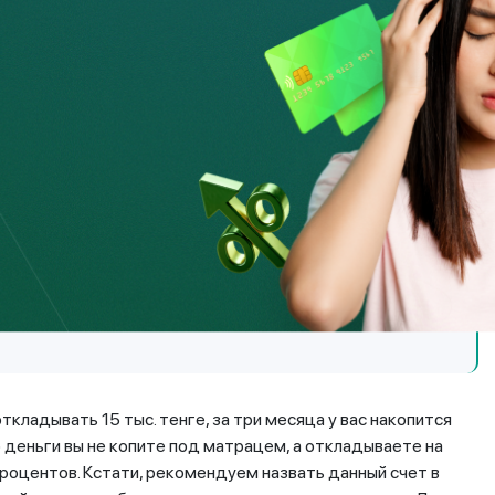
 финансовым планированием, – это откладывать крупную
ете быстро, вам не будет хватать денег на бытовые
своего «неприкосновенного» запаса. Принцип передвижения
 которую можно направить на преодоление всех
ем пути к финансовой независимости.
ак заметно и ощутимо для личного бюджета, а,
зни. Если у вас есть возможность откладывать
ько приветствуется. И не стоит расстраиваться,
ткладывать 15 тыс. тенге, за три месяца у вас накопится
что деньги вы не копите под матрацем, а откладываете на
процентов. Кстати, рекомендуем назвать данный счет в