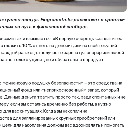
актуален всегда.
Fingramota
.
kz
расскажет о простом
авших на путь к финансовой свободе.
ансами так и называется: «В первую очередь «заплатите»
отложить 10 % от него на депозит, или на свой текущий
 каждый раз, когда получаете зарплату, гонорар или любой
ас не только удивит, но и обязательно порадует.
ою «финансовую подушку безопасности» – это средства на
зационный фонд или «неприкосновенный» запас, который
. Данные деньги тратить просто так, ради спонтанных и не
меру, если вы остались временно без работы, а нужно
х для вас ситуациях. Когда вы накопили на
дства для запланированных крупных приобретений или
и цели для накопления должны вас вдохновлять и помогать