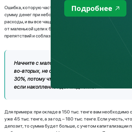
Подробнее
Ошибка, которую часто совершают те, кто всерьез занялся
сумму денег при небольшом размере доходов. Так вы устан
расходы, и вы все чаще и чаще будете «брать в долг» из 
от маленькой цели к большой позволит сохранить энергию,
препятствий и соблазнов, которые могут возникнуть на ваш
Начните с малого – с 10 %, во-первых, это не т
во-вторых, не особо повлияет на ваш образ жи
30%, потому что зарплата позволяет, то это тол
если накопление идет медленно.
Для примера: при окладе в 150 тыс. тенге вам необходимо о
уже 45 тыс. тенге, а за год – 180 тыс. тенге. Если учесть, 
депозит, то сумма будет больше, с учетом капитализации 