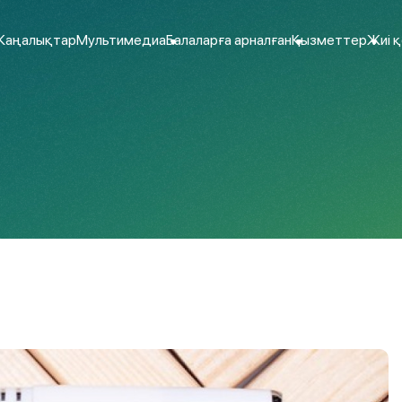
аңалықтар
Мультимедиа
Балаларға арналған
Қызметтер
Жиі 