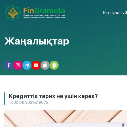
Біз туралы
Ж
Жаңалықтар
Кредиттік тарих не үшін керек?
30.06.2021
9072