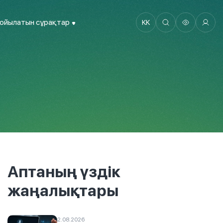
қойылатын сұрақтар
KK
Аптаның үздік
жаңалықтары
2.08.2026