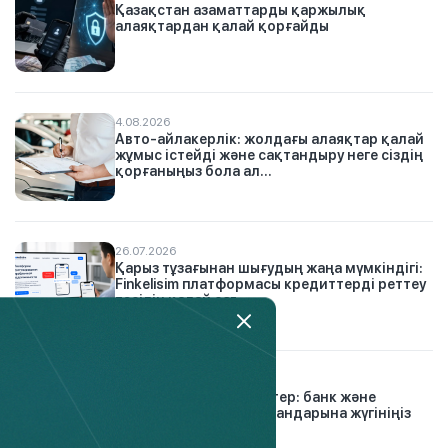
Қазақстан азаматтарды қаржылық
алаяқтардан қалай қорғайды
4.08.2026
Авто-айлакерлік: жолдағы алаяқтар қалай
жұмыс істейді және сақтандыру неге сіздің
қорғаныңыз бола ал...
26.07.2026
Қарыз тұзағынан шығудың жаңа мүмкіндігі:
Finkelisim платформасы кредиттерді реттеу
тәсілін қалай өзг...
30.12.2024
Проблемалық кредиттер: банк және
микроқаржы омбудсмандарына жүгініңіз