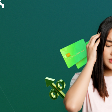
а барлық банктік кредиттер, микроқарыздар және
ан және қандай сомаға ресімдегеніңіз, төлемнің
әрі кредиттік тарих дерекқорына енгізіледі.
і клиент туралы деректерді сұрайды. Кез келген банк
ді және сенімді адамдарды кредиттеуді қалайды.
кредиттер бойынша ағымдағы кешіктірулер, оның ішінде
 берешек және басқалар). Сондықтан өз кредиттік
, аз сомадағы жаңа қарыздың көмегімен кредиттік тарихты
қ техниканы бөліп төлеп сатып алуды ресімдеп,
ек, тіпті егер сізде кредит болмаса да. Себебі
арыз ресімдей алатын жағдайлар да болады.
й қаржы ұйымдары сіздің рұқсатынсыз сіздің