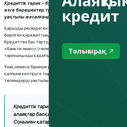
Алаяқтық
Кредиттік тарих – бұл қарыз алушының досьесі, онд
кредит
өзге берешектер туралы жазбалар бар. Кредитті қаш
уақтылы жасалғандығы немесе кешіктірілгені, мұның б
Қарызды ресімдеген кезде банк кредиттік бюродан әлеуетт
берілген қаражаттың қайтарылатынына көз жеткізгісі келе
Кредиттен бас тартудың ең көп таралған себебі, әдетте, 
«банктік емес» (төленбеген айыппұлдар, алимент бойынша
Толығырақ
тарихыңызды қадағалап отыру маңызды.
Ұзақ немесе бірнеше рет мерзімінің өтуі болған жағдайда
қалпына келтіруге тырысыңыз. Мысалы, дүкенінде тұрмысты
төлемдерді уақтылы төлеңіз.
Кредиттік тарихыңызды үнемі тексеріп отыру кер
алаяқтар басқа біреудің құжаттары бойынша қ
Сонымен қатар, дербес кредит есебінде қанда