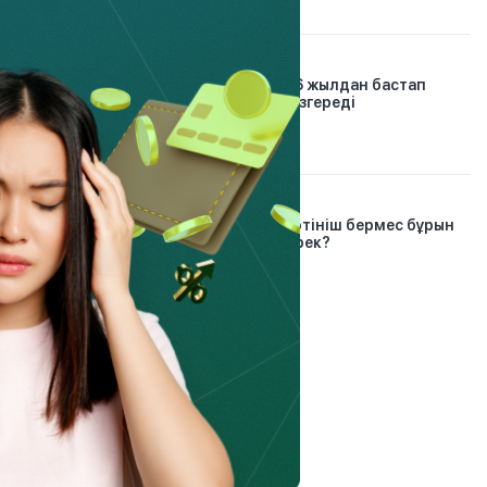
21.01.2026
Автосақтандыру: 2026 жылдан бастап
жүргізушілер үшін не өзгереді
6.03.2023
Банкроттық рәсіміне өтініш бермес бұрын
азаматтар не істеуі керек?