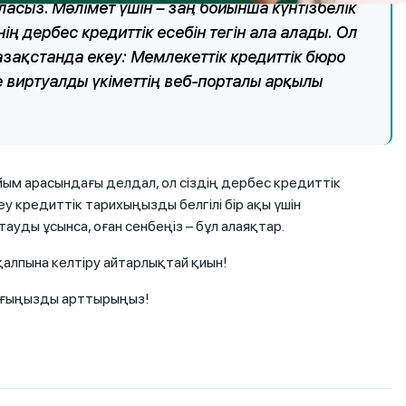
асыз. Мәлімет үшін – заң бойынша күнтізбелік
ің дербес кредиттік есебін тегін ала алады. Ол
азақстанда екеу: Мемлекеттік кредиттік бюро
е виртуалды үкіметтің веб-порталы арқылы
ұйым арасындағы делдал, ол сіздің дербес кредиттік
реу кредиттік тарихыңызды белгілі бір ақы үшін
ды ұсынса, оған сенбеңіз – бұл алаяқтар.
алпына келтіру айтарлықтай қиын!
лығыңызды арттырыңыз!