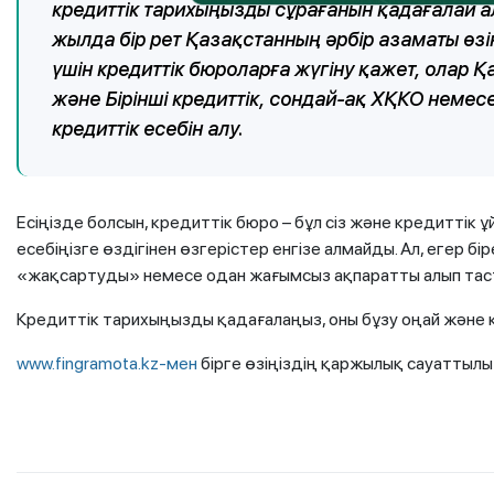
кредиттік тарихыңызды сұрағанын қадағалай ал
жылда бір рет Қазақстанның әрбір азаматы өзін
үшін кредиттік бюроларға жүгіну қажет, олар Қ
және Бірінші кредиттік, сондай-ақ ХҚКО немес
кредиттік есебін алу.
Есіңізде болсын, кредиттік бюро – бұл сіз және кредиттік 
есебіңізге өздігінен өзгерістер енгізе алмайды. Ал, егер бі
«жақсартуды» немесе одан жағымсыз ақпаратты алып тастау
Кредиттік тарихыңызды қадағалаңыз, оны бұзу оңай және қ
www.fingramota.kz-мен
бірге өзіңіздің қаржылық сауатты