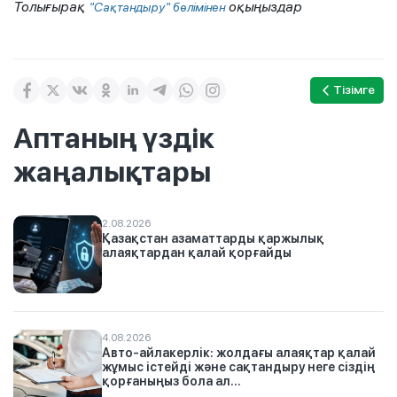
Толығырақ
оқыңыздар
"Сақтандыру" бөлімінен
Тізімге
Аптаның үздік
жаңалықтары
2.08.2026
Қазақстан азаматтарды қаржылық
алаяқтардан қалай қорғайды
4.08.2026
Авто-айлакерлік: жолдағы алаяқтар қалай
жұмыс істейді және сақтандыру неге сіздің
қорғаныңыз бола ал...