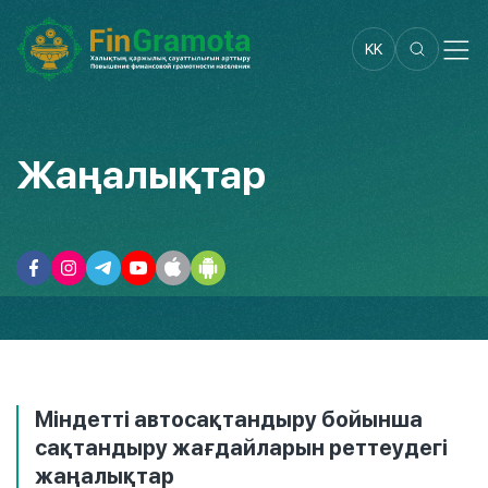
KK
Жаңалықтар
Міндетті автосақтандыру бойынша
сақтандыру жағдайларын реттеудегі
жаңалықтар