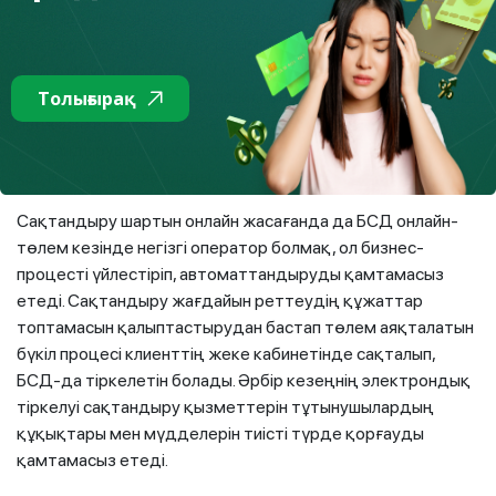
Сақтандыру төлемдерін онлайн реттеуді енгізу
сақтандыру төлемін алу рәсімін жеңілдетуге және ашық
етуге мүмкіндік береді. Тұтынушы сақтандыру төлемін
алу үшін сақтандыру компаниясының сайты арқылы өтініш
Толығырақ
пен қажетті құжаттар бере алады және
сақтандырушының кеңсесіне бармай-ақ төлемді банк
карточкасына ала алады.
Сақтандыру шартын онлайн жасағанда да БСД онлайн-
төлем кезінде негізгі оператор болмақ, ол бизнес-
процесті үйлестіріп, автоматтандыруды қамтамасыз
етеді. Сақтандыру жағдайын реттеудің құжаттар
топтамасын қалыптастырудан бастап төлем аяқталатын
бүкіл процесі клиенттің жеке кабинетінде сақталып,
БСД-да тіркелетін болады. Әрбір кезеңнің электрондық
тіркелуі сақтандыру қызметтерін тұтынушылардың
құқықтары мен мүдделерін тиісті түрде қорғауды
қамтамасыз етеді.