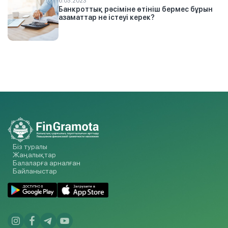
6.03.2023
Банкроттық рәсіміне өтініш бермес бұрын
азаматтар не істеуі керек?
Біз туралы
Жаңалықтар
Балаларға арналған
Байланыстар