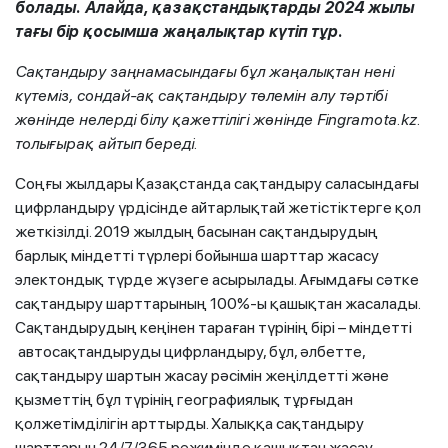
болады. Алайда, қазақстандықтарды 2024 жылы
тағы бір қосымша жаңалықтар күтіп тұр.
Сақтандыру заңнамасындағы бұл жаңалықтан нені
күтеміз, сондай-ақ сақтандыру төлемін алу тәртібі
жөнінде нелерді білу қажеттілігі жөнінде Fingramota.kz.
толығырақ айтып береді.
Соңғы жылдары Қазақстанда сақтандыру саласындағы
цифрландыру үрдісінде айтарлықтай жетістіктерге қол
жеткізілді. 2019 жылдың басынан сақтандырудың
барлық міндетті түрлері бойынша шарттар жасасу
электондық түрде жүзеге асырылады. Ағымдағы сәтке
сақтандыру шарттарының 100%-ы қашықтан жасалады.
Сақтандырудың кеңінен тараған түрінің бірі – міндетті
автосақтандыруды цифрландыру, бұл, әлбетте,
сақтандыру шартын жасау рәсімін жеңілдетті және
қызметтің бұл түрінің географиялық тұрғыдан
қолжетімділігін арттырды. Халыққа сақтандыру
шарттарын 24/7/365 режимінде қашықтан жасау