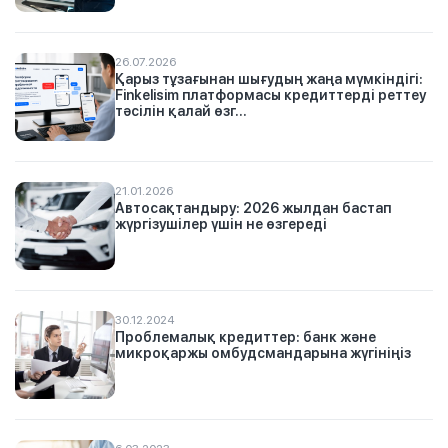
26.07.2026
Қарыз тұзағынан шығудың жаңа мүмкіндігі:
Finkelisim платформасы кредиттерді реттеу
тәсілін қалай өзг...
21.01.2026
Автосақтандыру: 2026 жылдан бастап
жүргізушілер үшін не өзгереді
30.12.2024
Проблемалық кредиттер: банк және
микроқаржы омбудсмандарына жүгініңіз