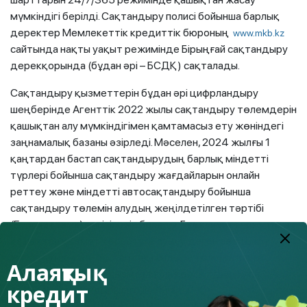
мүмкіндігі берілді. Сақтандыру полисі бойынша барлық
деректер Мемлекеттік кредиттік бюроның
www.mkb.kz
сайтында нақты уақыт режимінде Бірыңғай сақтандыру
дерекқорында (бұдан әрі – БСДҚ) сақталады.
Сақтандыру қызметтерін бұдан әрі цифрландыру
шеңберінде Агенттік 2022 жылы сақтандыру төлемдерін
қашықтан алу мүмкіндігімен қамтамасыз ету жөніндегі
заңнамалық базаны әзірледі. Мәселен, 2024 жылғы 1
қаңтардан бастап сақтандырудың барлық міндетті
түрлері бойынша сақтандыру жағдайларын онлайн
реттеу және міндетті автосақтандыру бойынша
сақтандыру төлемін алудың жеңілдетілген тәртібі
(Еурохаттама) енгізілетін болады. Бұл клиенттерге толық
қашықтан қызмет көрсетуге ауысу деген сөз. Шарт
жасалған сәттен бастап сақтандыру төлемін алуға
Алаяқтық
дейінгі сақтандыру қызметтерін көрсетудің бүкіл
кредит
процесі цифрландырылатын болады.