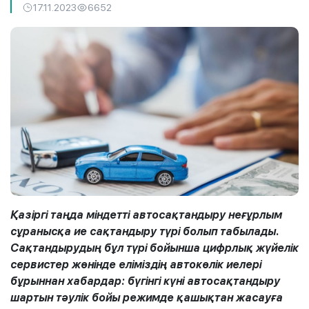
17.11.2023
6652
Қазіргі таңда міндетті автосақтандыру неғұрлым
сұранысқа ие сақтандыру түрі болып табылады.
Сақтандырудың бұл түрі бойынша цифрлық жүйелік
сервистер жөнінде еліміздің автокөлік иелері
бұрыннан хабардар: бүгінгі күні автосақтандыру
шартын тәулік бойы режимде қашықтан жасауға