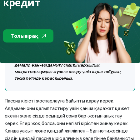
кредит
уақытша тыйым салынды.
Үшінші
«
кит
»
– пассив капитал. Пассив кіріс «бір рет
Толығырақ
жасалды – сіз әрқашан аласыз» қағидаты бойынша
әр түрлі құралдардан қалыптасады. Ол жұмсау үшін
қосымша табыс көзін табу мақсатында ғана
қалыптаспайды, оны автокөлік сатып алу, шетелде
демалу, өзін-өзі дамыту сияқты қаржылық
мақсаттарыңызды жүзеге асыру үшін ақша табудың
тәсілі ретінде қарастырыңыз.
Пассив кірісті жоспарлауға байыпты қарау керек.
Алдымен оны қалыптастыру үшін қанша қаражат қажет
екенін және сізде осындай сома бар-жоғын анықтау
керек. Егер жоқ болса, оны негізгі кірістен жинау керек.
Қанша уақыт және қандай жиілікпен – бұл нәтижесінде
сіздің қандай пассив кіріс алғыңыз келетініне байланысты.