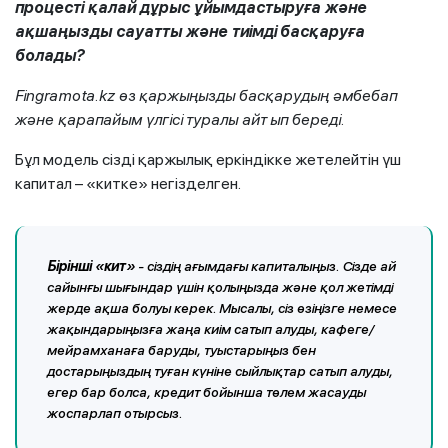
процесті қалай дұрыс ұйымдастыруға және
ақшаңызды сауатты және
тиімді
басқаруға
болады?
Fingramota.kz
өз
қаржыңызды басқарудың әмбебап
және қарапайым
үлгісі
туралы айт
ып береді.
Бұл модель сізді қаржылық еркіндікке жетелейтін үш
капитал – «китке» негізделген.
Бірінші
«кит»
- сіздің ағымдағы капиталыңыз. Сізде ай
сайынғы шығындар үшін қолыңызда және қол жетімді
жерде ақша болуы керек. Мысалы, сіз өзіңізге немесе
жақындарыңызға жаңа киім сатып алуды, кафеге/
мейрамханаға баруды, туыстарыңыз бен
достарыңыздың туған күніне сыйлықтар сатып алуды,
егер бар болса, кредит бойынша төлем жасауды
жоспарлап отырсыз.