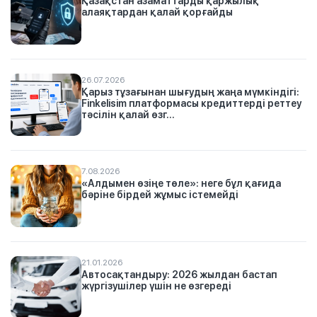
Қазақстан азаматтарды қаржылық
алаяқтардан қалай қорғайды
26.07.2026
Қарыз тұзағынан шығудың жаңа мүмкіндігі:
Finkelisim платформасы кредиттерді реттеу
тәсілін қалай өзг...
7.08.2026
«Алдымен өзіңе төле»: неге бұл қағида
бәріне бірдей жұмыс істемейді
21.01.2026
Автосақтандыру: 2026 жылдан бастап
жүргізушілер үшін не өзгереді