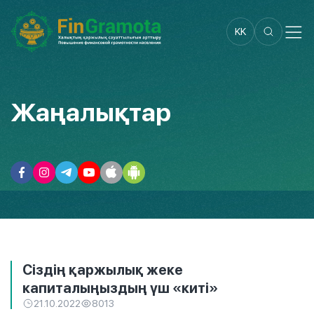
KK
Жаңалықтар
Сіздің қаржылық жеке
капиталыңыздың үш «киті»
21.10.2022
8013