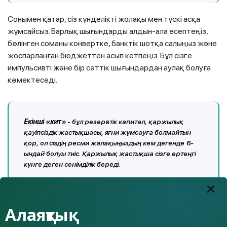
Сонымен қатар, сіз күнделікті жолақы мен түскі асқа
жұмсайсыз. Барлық шығындарды алдын-ала есептеңіз,
бөлінген соманы конвертке, банктік шотқа салыңыз және
жоспарланған бюджеттен асып кетпеңіз. Бұл сізге
импульсивті және бір сәттік шығындардан аулақ болуға
көмектеседі.
Екінші
«кит»
- бұл резервтік капитал, қаржылық
қауіпсіздік жастықшасы, яғни жұмсауға болмайтын
қор, ол сіздің ресми жалақыңыздың кем дегенде 6-
ындай болуы тиіс. Қаржылық жастықша сізге ертеңгі
күнге деген сенімділік береді.
Мысалды алыстан іздеудің керегі жоқ, пандемия кезінде
Алаяқтық
кейбір адамдар ақшадан қиналды, өйткені олар
жұмысынан айырылды немесе олардың қызметіне