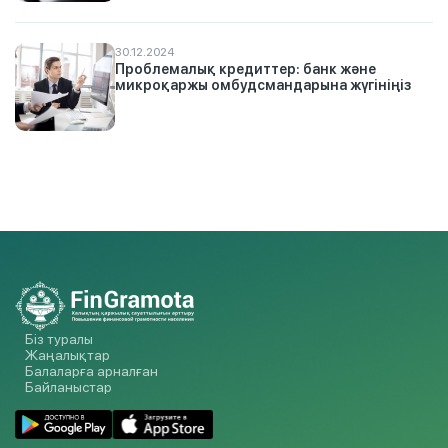
30.12.2024
Проблемалық кредиттер: банк және
микроқаржы омбудсмандарына жүгініңіз
Біз туралы
Жаңалықтар
Балаларға арналған
Байланыстар