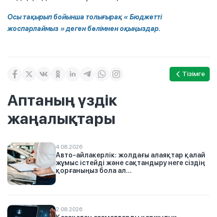
Осы тақырып бойынша
толығырақ
«
Бюджетті
жоспарлаймыз
» деген бөлімнен оқыңыздар
.
Тізімге
Аптаның үздік
жаңалықтары
4.08.2026
Авто-айлакерлік: жолдағы алаяқтар қалай
жұмыс істейді және сақтандыру неге сіздің
қорғаныңыз бола ал...
2.08.2026