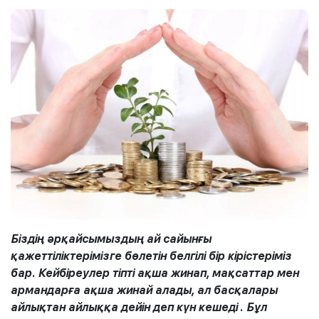
Біздің әрқайсымыздың ай сайынғы
қажеттіліктерімізге бөлетін белгілі бір кірістеріміз
бар. Кейбіреулер тіпті ақша жинап, мақсаттар мен
армандарға ақша жинай алады, ал басқалары
айлықтан айлыққа
дейін
деп күн кешеді
. Бұл