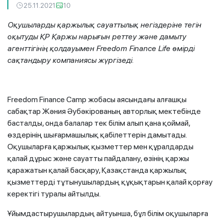
25.11.2021
10
Оқушыларды қаржылық сауаттылық негіздеріне тегін
оқытуды ҚР Қаржы нарығын реттеу және дамыту
агенттігінің қолдауымен Freedom Finance Life
ө
мірді
сақтандыру компаниясы жүргізеді.
Freedom Finance Camp жобасы аясындағы алғашқы
сабақтар Жәния Әубәкірованың авторлық мектебінде
басталды, онда балалар тек білім алып қана қоймай,
өздерінің шығармашылық қабілеттерін дамытады.
Оқушыларға қаржылық қызметтер мен құралдарды
қалай дұрыс және сауатты пайдалану, өзінің қаржы
қаражатын қалай басқару, Қазақстанда қаржылық
қызметтерді тұтынушылардың құқықтарын қалай қорғау
керектігі туралы айтылды.
Ұйымдастырушылардың айтуынша, бұл білім оқушыларға