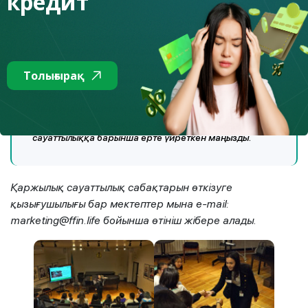
кредит
Халықтың қаржылық сауаттылығының деңгейін
көтереу – ел дамуындағы маңызды мәселе.
Азаматтардың бұл саладан хабардар болуының
жоғары деңгейі халықтың өмір сүру деңгейінің
Толығырақ
көтерілуіне, нарықтағы жеке инвесторлар санының
артуына ықпал етеді, ал бұл бәсекелестікке және
жаңа инвестициялық өнімдердің пайда болуына әсер
ететіні сөзсіз. Сондықтан балаларды қаржылық
сауаттылыққа барынша ерте үйреткен маңызды.
Қаржылық сауаттылық сабақтарын өткізуге
қызығушылығы бар мектептер мына e-mail:
marketing@ffin.life бойынша өтініш жібере алады.