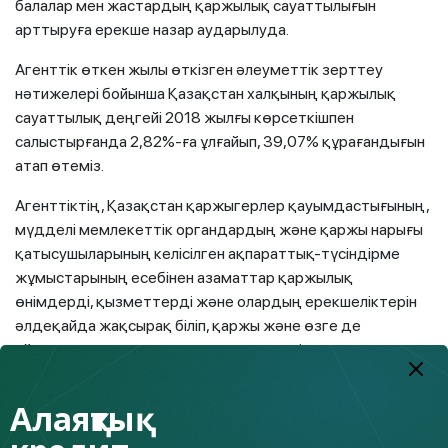
балалар мен жастардың қаржылық сауаттылығын
арттыруға ерекше назар аударылуда.
Агенттік өткен жылы өткізген әлеуметтік зерттеу
нәтижелері бойынша Қазақстан халқының қаржылық
сауаттылық деңгейі 2018 жылғы көрсеткішпен
салыстырғанда 2,82%-ға ұлғайып, 39,07% құрағандығын
атап өтеміз.
Агенттіктің, Қазақстан қаржыгерлер қауымдастығының,
мүдделі мемлекеттік органдардың және қаржы нарығы
қатысушыларының келісілген ақпараттық-түсіндірме
жұмыстарының есебінен азаматтар қаржылық
өнімдерді, қызметтерді және олардың ерекшеліктерін
әлдеқайда жақсырақ біліп, қаржы және өзге де
ұйымдармен өзара дұрыс әрекет етуді және жалпы
қаржы әлемінде бейімделуді үйренді. 2024 жылға қарай
көрсеткіш 41%-ға дейін ұлғаяды деп күтілуде.
Алаяқтық