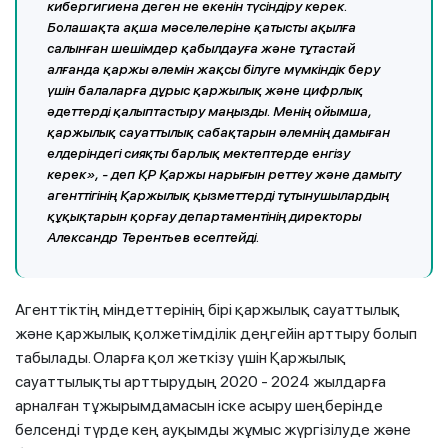
кибергигиена деген не екенін түсіндіру керек.
Болашақта ақша мәселелеріне қатысты ақылға
салынған шешімдер қабылдауға және тұтастай
алғанда қаржы әлемін жақсы білуге мүмкіндік беру
үшін балаларға дұрыс қаржылық және цифрлық
әдеттерді қалыптастыру маңызды. Менің ойымша,
қаржылық сауаттылық сабақтарын әлемнің дамыған
елдеріндегі сияқты барлық мектептерде енгізу
керек», - деп ҚР Қаржы нарығын реттеу және дамыту
агенттігінің Қаржылық қызметтерді тұтынушылардың
құқықтарын қорғау департаментінің директоры
Александр Терентьев есептейді.
Агенттіктің міндеттерінің бірі қаржылық сауаттылық
және қаржылық қолжетімділік деңгейін арттыру болып
табылады. Оларға қол жеткізу үшін Қаржылық
сауаттылықты арттырудың 2020 - 2024 жылдарға
арналған тұжырымдамасын іске асыру шеңберінде
белсенді түрде кең ауқымды жұмыс жүргізілуде және