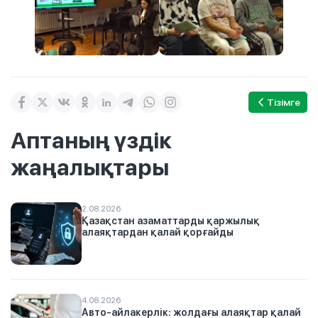
Тізімге
Аптаның үздік
жаңалықтары
2.08.2026
Қазақстан азаматтарды қаржылық
алаяқтардан қалай қорғайды
4.08.2026
Авто-айлакерлік: жолдағы алаяқтар қалай