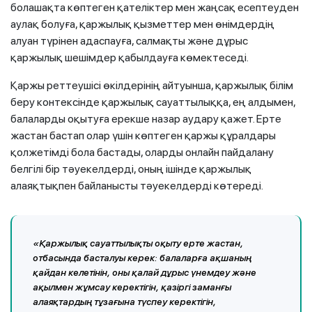
болашақта көптеген қателіктер мен жаңсақ есептеуден
аулақ болуға, қаржылық қызметтер мен өнімдердің
алуан түрінен адаспауға, салмақты және дұрыс
қаржылық шешімдер қабылдауға көмектеседі.
Қаржы реттеушісі өкілдерінің айтуынша, қаржылық білім
беру контексінде қаржылық сауаттылыққа, ең алдымен,
балаларды оқытуға ерекше назар аудару қажет. Ерте
жастан бастап олар үшін көптеген қаржы құралдары
қолжетімді бола бастады, оларды онлайн пайдалану
белгілі бір тәуекелдерді, оның ішінде қаржылық
алаяқтықпен байланысты тәуекелдерді көтереді.
«Қаржылық сауаттылықты оқыту ерте жастан,
отбасында басталуы керек: балаларға ақшаның
қайдан келетінін, оны қалай дұрыс үнемдеу және
ақылмен жұмсау керектігін, қазіргі заманғы
алаяқтардың тұзағына түспеу керектігін,