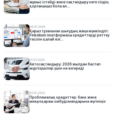
жұмыс істейді және сақтандыру неге сіздің
қорғаныңыз бола ал...
26.07.2026
Қарыз тұзағынан шығудың жаңа мүмкіндігі:
Finkelisim платформасы кредиттерді реттеу
тәсілін қалай өзг...
21.01.2026
Автосақтандыру: 2026 жылдан бастап
жүргізушілер үшін не өзгереді
30.12.2024
Проблемалық кредиттер: банк және
микроқаржы омбудсмандарына жүгініңіз