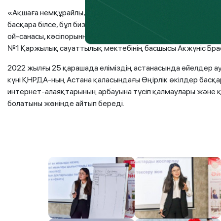
«Ақшаға немқұрайлы, ұқыпсыз қарау адамның өмір сүру са
басқара білсе, бұл бизнестегі ақшаны сауатты пайдалануда
ой-санасы, кәсіпорынның қаржысы, жеке және отбасы бюдж
№1 Қаржылық сауаттылық мектебінің басшысы Акжүніс Бра
2022 жылғы 25 қарашада еліміздің астанасында әйелдер ауд
күні ҚНРДА-ның Астана қаласындағы Өңірлік өкілдер басқ
интернет-алаяқтарының арбауына түсіп қалмаулары және қ
болатыны жөнінде айтып береді.