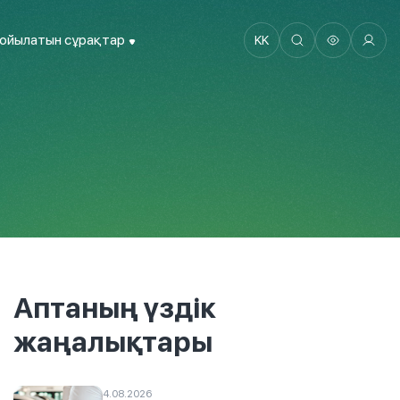
қойылатын сұрақтар
KK
Аптаның үздік
жаңалықтары
4.08.2026