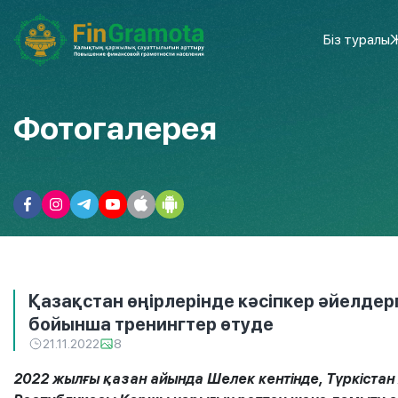
Біз туралы
Ж
Фотогалерея
Қазақстан өңірлерінде кәсіпкер әйелде
бойынша тренингтер өтуде
21.11.2022
8
2022 жылғы қазан айында Шелек кентінде, Түркіста