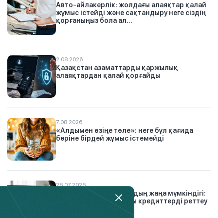
Авто-айлакерлік: жолдағы алаяқтар қалай
жұмыс істейді және сақтандыру неге сіздің
қорғаныңыз бола ал...
2.08.2026
Қазақстан азаматтарды қаржылық
алаяқтардан қалай қорғайды
7.08.2026
«Алдымен өзіңе төле»: неге бұл қағида
бәріне бірдей жұмыс істемейді
26.07.2026
Қарыз тұзағынан шығудың жаңа мүмкіндігі:
Finkelisim платформасы кредиттерді реттеу
тәсілін қалай өзг...