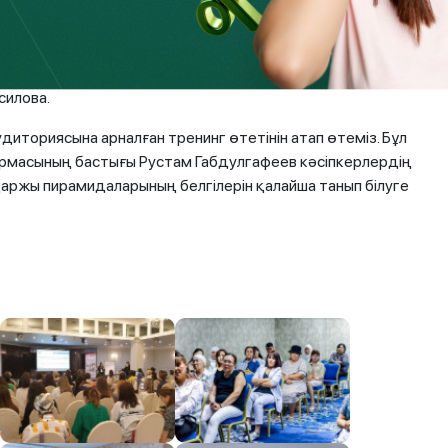
пасын төмендетеді. Егер әйел отбасының бюджетін
ғы бірінші қадам. Семинарларда біз әйелдердің қаржылық
еті сияқты тақырыптарды қозғаймыз», – деді Алматы қ.
силова.
иториясына арналған тренинг өтетінін атап өтеміз. Бұл
армасының бастығы Рустам Габдулгафеев кәсіпкерлердің
аржы пирамидаларының белгілерін қалайша танып білуге