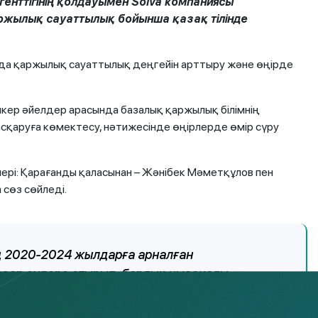
енттігінің қолдауымен
Solva
компаниясы
жылық сауаттылық бойынша қазақ тілінде
нда қаржылық сауаттылық деңгейін арттыру және өңірде
кер әйелдер арасында базалық қаржылық білімнің
басқаруға көмектесу, нәтижесінде өңірлерде өмір сүру
ері: Қарағанды қаласынан – Жәнібек Мәметқұлов пен
 сөз сөйледі.
ң 2020-2024 жылдарға арналған
зар аудара отырып, барлық нысаналы
параттық-түсіндіру жұмыстарын жүргізуде.
ырылуда, олардың бірі – тренингтер, дәрістер,