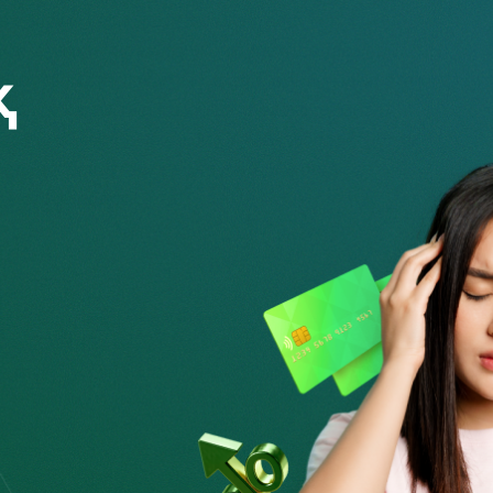
уаттылық, қаржылық қызметтерді
айн-алаяқтық пен қаржы пирамидаларынан
лар түріндегі оқыту іс-шаралары», – деп атап
ірге олар халықтың қаржылық сауаттылығын
е қаржы ұйымдарымен, МҚҰ-мен, коллекторлық
йынша азаматтарға консультация беруге
 мәлімет берді.
нге артуда, мұндай бизнестердің ауқымды үлесі өңірлерге
зақ тілінде сөйлеушілер екенін ескере отырып, Solva
ің Fingramota.kz жобасымен бірлесіп, қаржылық
ралы шешім қабылдады. Қатысуышардан келіп түскен
ған шешім екеніне көзіміз жетті. Көптеген кәсіпкерлер өз
ермейді, ол жөніндегі білімдері жеткіліксіз болады. Біздің
көмек береді», деп Solva-ның бас директоры Анна