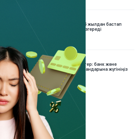
21.01.2026
Автосақтандыру: 2026 жылдан бастап
жүргізушілер үшін не өзгереді
30.12.2024
Проблемалық кредиттер: банк және
микроқаржы омбудсмандарына жүгініңіз