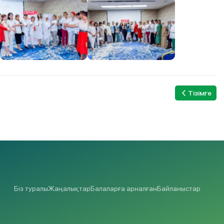
Тізімге
Біз туралы
Жаңалықтар
Балаларға арналған
Байланыстар