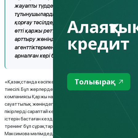
жауапты түрде кредит беру, инвестициялық са
тұтынушылардың құқықтарын қорғау және онл
Алаяқтық
қорғау тәсілдері тақырыптары бойынша вебинар
өтті қаржы реттеушісінің өкілдері. Сонымен б
кредит
арттыру жөніндегі Fingramota.kz жобасы жән
агенттіктермен өзара іс-қимыл мәселелері бо
арналған кері байланыс арналары туралы толық
Толығырақ
«Қазақстанда кәсіпкер әйелдердің белсенділігі күннен-кү
тиесілі. Бұл жерлердегі бизнес иелерінің басым бөлігінің қа
компаниясы Қаржы нарығын реттеу жэәне дамыту агенттігін
сауаттылық жөніндегі курсты мемлекеттік тілде өткізу ту
пікірлерді сараптай келе, бұл дұрыс және уақтылы қабылдан
істерін бастаған кезде бизнестің қаржылық жағына көп мән б
тренинг бұл сұрақтарға жан-жақты, толық жауаптар алуға 
Максимова мәлімдеді.