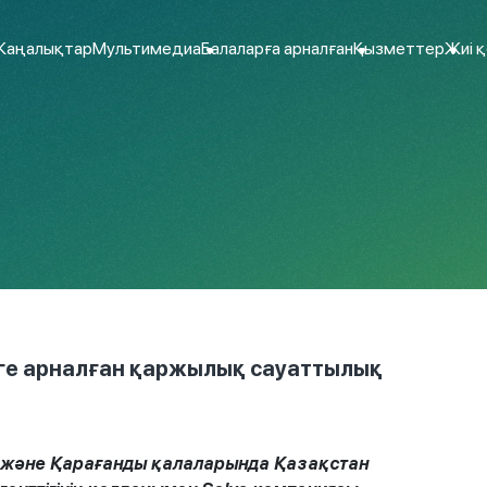
аңалықтар
Мультимедиа
Балаларға арналған
Қызметтер
Жиі 
рге арналған қаржылық сауаттылық
н және Қарағанды қалаларында Қазақстан