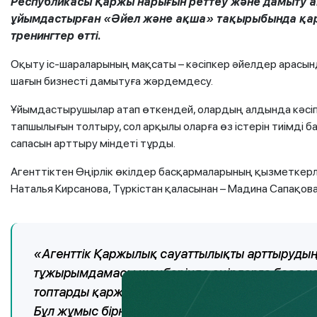
Республикасы Қаржы нарығын реттеу және дамыту аг
ұйымдастырған «Әйел және ақша» тақырыбында қар
тренингтер өтті.
Оқыту іс-шараларының мақсаты – кәсіпкер әйелдер арасы
шағын бизнесті дамытуға жәрдемдесу.
Ұйымдастырушылар атап өткендей, олардың алдында кәсіп
тапшылығын толтыру, сол арқылы оларға өз істерін тиімді 
сапасын арттыру міндеті тұрды.
Агенттіктен Өңірлік өкілдер басқармаларының қызметкерл
Наталья Кирсанова, Түркістан қаласынан – Мадина Сапақова
«Агенттік Қаржылық сауаттылықты арттыруды
тұжырымдамасы шеңберінде өңірлерге баса на
топтарды қаржылық оқыту бойынша белсенді ақ
Бұл жұмыс бірнеше бағыттар бойынша жүзеге ас