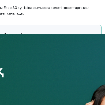
ы. Егер 30 күн ішінде ымыраға келетін шарттарға қол
 деп саналады.
қайда жүгіну керек
ымдау нұсқалары бойынша ортақ пікірге
қа дейінгі тәртіппен шешу үшін банктік
 алады. Өткен жылдан бастап банк
 рет микроқаржы омбудсманы институты
пен клиент арасында тек ипотекалық
са, енді ол жеке тұлғалардың тұтынушылық
 берілген қарыздар бойынша мәселелерді
елерін қарау аясына жеке тұлғалардың
берілген қарыздар кірді. Омбудсмандардың
арыз алушылардың жолданымдарын қараудың