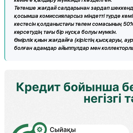
Төтенше жағдай салдарынан зардап шеккенд
қосымша комиссияларсыз міндетті түрде кемі
кестесін қолданыстағы төлем сомасының 50%
көрсетудің тағы бір нұсқа болуы мүмкін.
Өмірлік қиын жағдайға (кірістің қысқаруы, а
болған адамдар айыппұлдар мен коллекторл