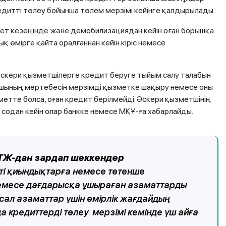
дитті төлеу бойынша төлем мерзімі кейінге қалдырылады.
змет кезеңінде және демобилизациядан кейін оған борышқа
қ өмірге қайта оралғаннан кейін кіріс немесе
әскери қызметшілерге кредит беруге тыйым салу талабын
лушының мәртебесін мерзімді қызметке шақыру немесе оны
метте болса, оған кредит берілмейді. Әскери қызметшінің
 содан кейін олар банкке немесе МҚҰ-ға хабарлайды.
 ТЖ-дан зардап шеккендер
ті қиындықтарға немесе төтенше
немесе дағдарысқа ұшыраған азаматтарды
осал азаматтар үшін өмірлік жағдайдың
 кредиттерді төлеу мерзімі кемінде үш айға