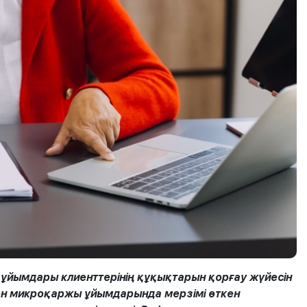
ұйымдары клиенттерінің құқықтарын қорғау жүйесін
ен микроқаржы ұйымдарында мерзімі өткен