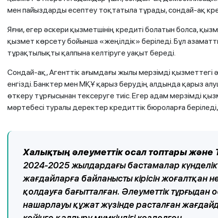
мен пайыздарды есептеу тоқтатыла тұрады, сондай-ақ кре
Яғни, егер әскери қызметшінің кредиті болатын болса, қы
қызмет көрсету бойынша «жеңілдік» беріледі. Бұл азаматты
тұрақтылықты қалпына келтіруге уақыт береді.
Сондай-ақ, Агенттік ағымдағы жылы мерзімді қызметтегі 
енгізді. Банктер мен МҚҰ қарыз берудің алдында қарыз а
өткеру тұрғысынан тексеруге тиіс. Егер адам мерзімді қыз
мәртебесі туралы деректер кредиттік бюроларға беріледі,
Халықтың әлеуметтік осал топтары және
2024-2025 жылдардағы бастамалар күнделік
жағдайларға байланысты кірісін жоғалтқан 
қолдауға бағытталған. Әлеуметтік тұрғыдан 
нашарлауы құжат жүзінде расталған жағдайда
кейінге қалдыру мүмкіндігі көзделген.