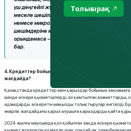
Толығырақ
үш деңгейлі жүйесі қалыптасты. Ең алдымен 
мәселе шешілмесе және тараптар арасында 
немесе микроқаржы омбудсманына жүгінеді
шешімдеріне қанағаттанбаса немесе шешім 
орындамаса – сіздің Қаржы нарығын реттеу жә
бар.
4. Кредиттер бойынша төлем мерзімін кейінге қалды
жағдайда?
Қазақстанда кредиттер мен қарыздар бойынша заңнамаға
ішінде әскери қызметшілерді, аз қамтылған азаматтарды,
адамдарды ескеретін маңызды толықтырулар енгізілді. Бұ
өмірлік жағдайдағы қарыз алушыға қарыздарды қайта құры
2024 жылғы маусымда қол қойылған заңда әскери қызметші
қызмет өткеретін адамдар үшін, сондай-ақ демобилизация