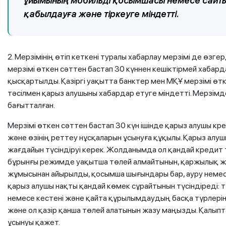
ұйымының мобильді қосымшасы немесе сайты 
қабылдауға және тіркеуге міндетті.
2. Мерзімінің өтіп кеткені туралы хабарлау мерзімі де өзг
мерзімі өткен сәттен бастап 30 күннен кешіктірмей хабард
қысқартылды. Қазіргі уақытта банктер мен МҚҰ мерзімі өтк
тәсілмен қарыз алушыны хабардар етуге міндетті. Мерзімд
бағытталған.
Мерзімі өткен сәттен бастап 30 күн ішінде қарыз алушы кр
және өзінің реттеу нұсқаларын ұсынуға құқылы. Қарыз алуш
жағдайын түсіндіруі керек. Жолданымда ол қандай кредит 
бұрынғы режимде уақытша төлей алмайтынын, қаржылық жа
жұмысынан айырылды, қосымша шығындары бар, ауру немесе
қарыз алушы нақты қандай көмек сұрайтынын түсіндіреді: т
немесе кестені және қайта құрылымдаудың басқа түрлерін
және ол қазір қанша төлей алатынын жазу маңызды. Қалып
ұсынуы қажет.