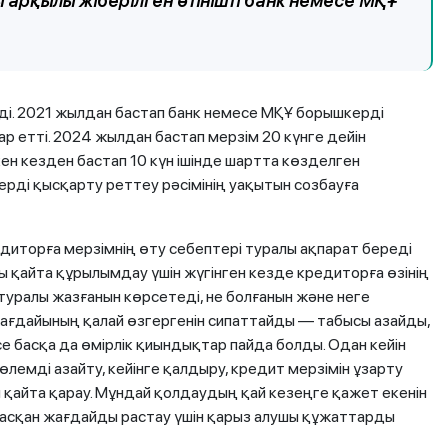
арқылы жіберілген өтінішті банк немесе МҚҰ
ерді. 2021 жылдан бастап банк немесе МҚҰ борышкерді
ар етті. 2024 жылдан бастап мерзім 20 күнге дейін
ен кезден бастап 10 күн ішінде шартта көзделген
ерді қысқарту реттеу рәсімінің уақытын созбауға
едиторға мерзімнің өту себептері туралы ақпарат береді
ы қайта құрылымдау үшін жүгінген кезде кредиторға өзінің
туралы жазғанын көрсетеді, не болғанын және неге
ғдайының қалай өзгергенін сипаттайды — табысы азайды,
 басқа да өмірлік қиындықтар пайда болды. Одан кейін
өлемді азайту, кейінге қалдыру, кредит мерзімін ұзарту
 қайта қарау. Мұндай қолдаудың қай кезеңге қажет екенін
тасқан жағдайды растау үшін қарыз алушы құжаттарды