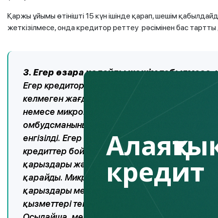
Қаржы ұйымы өтінішті 15 күн ішінде қарап, шешім қабылдайд
жеткізілмесе, онда кредитор реттеу рәсімінен бас тартты
3. Егер өзара қолайлы шешім табылмаса, 
Егер кредитор мен қарыз алушы қайта құрыл
келмеген жағдайда, қарыз алушы мәселені сот
немесе микроқаржы омбудсмандарына жүгіне
омбудсманының өкілеттігі кеңейтіліп, алғаш
Алаяқтық
енгізілді. Егер бұрын банк омбудсманы банк 
кредиттер бойынша туындаған дауларды қара
кредит
қарыздары және коллекторлық агенттіктерге
қарайды. Микроқаржы омбудсманының мәсел
қарыздары мен коллекторлық агенттіктерге 
қызметтері тегін.
Осылайша, мерзімі өткен кредиттері бар қ