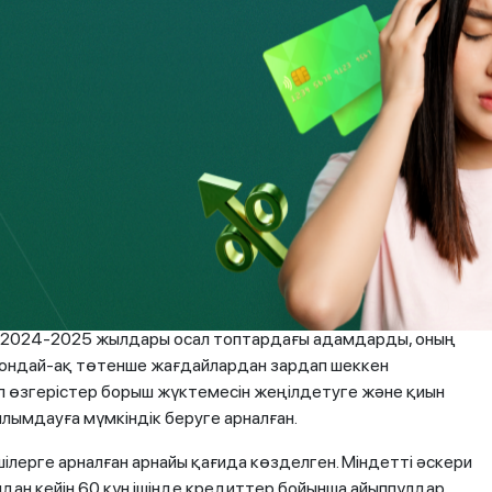
банкке немесе МҚҰ-ға хабарласу қажет. Егер
шешім табылмаса, онда қарыз алушы банк
. Егер қарыз алушы омбудсманның
қабылданбаса немесе банк / МҚҰ шешімді
не дамыту агенттігіне жүгінуге құқығыңыз
руды кім міндетті түрде ала алады және қандай
 2024-2025 жылдары осал топтардағы адамдарды, оның
 сондай-ақ төтенше жағдайлардан зардап шеккен
л өзгерістер борыш жүктемесін жеңілдетуге және қиын
лымдауға мүмкіндік беруге арналған.
лерге арналған арнайы қағида көзделген. Міндетті әскери
дан кейін 60 күн ішінде кредиттер бойынша айыппұлдар