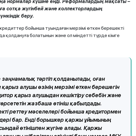
жаңа нормалар күшіне енді. Реформалардың мақсаты –
ға сотқа жүгінбей және коллекторлардың
үмкіндік беру.
окредиттер бойынша туындаған мерзімі өткен берешекті
йда қолдануға болатынын және ол міндетті түрде кімге
а заңнамалық тәртіп қолданылады, оған
 қарыз алушы өзінің мерзімі өткен берешегін
дитор қарыз алушыдан кешіктіру себебін және
 көрсететін жазбаша өтініш қабылдады.
кті реттеу мәселелері бойынша кредитормен
дері бар. Енді борышкер қаржы ұйымының
ындай өтінішпен жүгіне алады. Қаржы