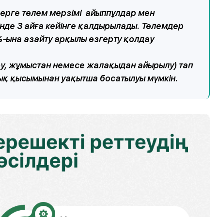
ерге төлем мерзімі айыппұлдар мен
нде 3 айға кейінге қалдырылады. Төлемдер
-ына азайту арқылы өзгерту қолдау
уру, жұмыстан немесе жалақыдан айырылу) тап
ық қысымынан уақытша босатылуы мүмкін.