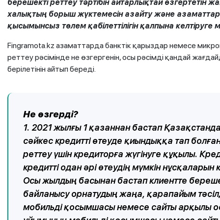
берешекті реттеу тәртібін айтарлықтай өзгертетін 
халықтың борыш жүктемесін азайту және азаматтар
қысымынсыз төлем қабілеттілігін қалпына келтіруге м
Fingramota.kz азаматтарда банктік қарыздар немесе микр
реттеу рәсімінде не өзгергенін, осы рәсімді қандай жағда
берілетінін айтып береді.
Не өзгерді?
1. 2021 жылғы 1 қазаннан бастап Қазақстанд
сәйкес кредитті өтеуде қиындыққа тап болған
реттеу үшін кредиторға жүгінуге құқылы. Кре
кредитті одан әрі өтеудің мүмкін нұсқаларын
Осы жылдың басынан бастап клиентте береше
байланысу орнатудың жаңа, қарапайым тәсіл
мобильді қосымшасы немесе сайты арқылы ос