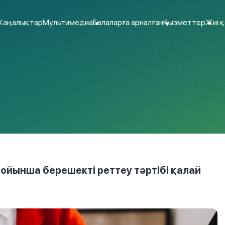
аңалықтар
Мультимедиа
Балаларға арналған
Қызметтер
Жиі 
бойынша берешекті реттеу тәртібі қалай