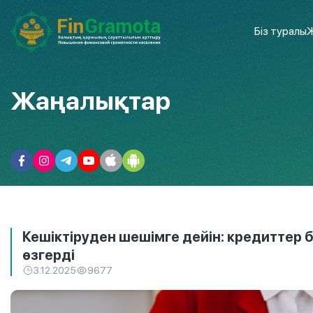
Біз туралы
Ж
Жаңалықтар
Кешіктіруден шешімге дейін: кредиттер 
өзгерді
3.12.2025
9677