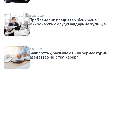
30.12.2024
Проблемалық кредиттер: банк және
микроқаржы омбудсмандарына жүгініңіз
6.03.2023
Банкроттық рәсіміне өтініш бермес бұрын
азаматтар не істеуі керек?