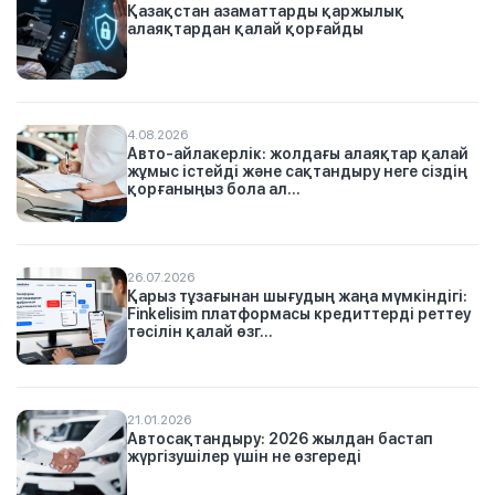
Қазақстан азаматтарды қаржылық
алаяқтардан қалай қорғайды
4.08.2026
Авто-айлакерлік: жолдағы алаяқтар қалай
жұмыс істейді және сақтандыру неге сіздің
қорғаныңыз бола ал...
26.07.2026
Қарыз тұзағынан шығудың жаңа мүмкіндігі:
Finkelisim платформасы кредиттерді реттеу
тәсілін қалай өзг...
21.01.2026
Автосақтандыру: 2026 жылдан бастап
жүргізушілер үшін не өзгереді