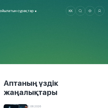
қойылатын сұрақтар
KK
Аптаның үздік
жаңалықтары
2.08.2026