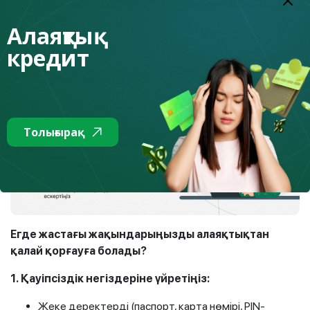
Алаяқтық
кредит
Толығырақ
Егде жастағы жақындарыңызды алаяқтықтан
қалай қорғауға болады?
1.
Қауіпсіздік негіздеріне үйретіңіз:
Жеке деректерді (паспорт, карта нөмірі, PIN-