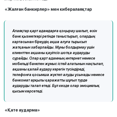
«
Жалған
банкирлер
»
мен
кибералаяқтар
Алаяқтар қарт адамдарға қоңырау шалып, өзін
банк қызметкері ретінде таныстырып, олардың
картасынан біреудің ақша алуға тырысып
жатқанын хабарлайды. Мұны болдырмау үшін
клиенттен ақшаны қауіпсіз шотқа аударуды
сұрайды. Олар қарт адамның интернет немесе
мобильді банкпен жұмыс істей алатынын нақтылап,
ақшаны қалай аудару керегін түсіндіреді,
телефонға қосымша жүктеп алуды ұсынады немесе
банкомат арқылы қаражатты шұғыл түрде
аударуды талап етеді. Бұл кезде олар эмоциялық
қысым көрсетеді.
«
Қате
аударма
»