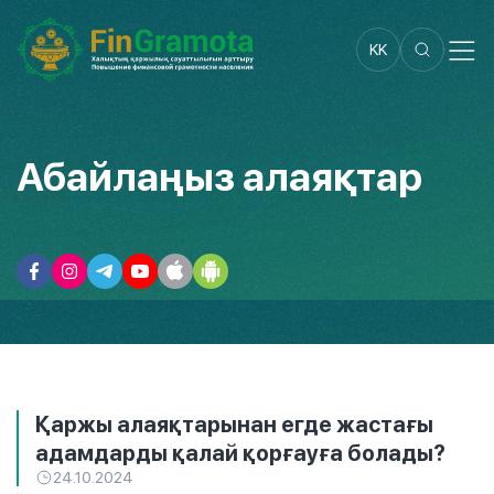
KK
Абайлаңыз алаяқтар
Қаржы алаяқтарынан егде жастағы
адамдарды қалай қорғауға болады?
24.10.2024