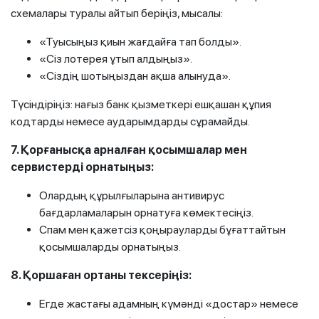
схемалары туралы айтып беріңіз, мысалы:
«Туысыңыз қиын жағдайға тап болды».
«Сіз лотерея ұтып алдыңыз».
«Сіздің шотыңыздан ақша алынуда».
Түсіндіріңіз: нағыз банк қызметкері ешқашан құпия
кодтарды немесе аударымдарды сұрамайды.
7. Қорғанысқа арналған қосымшалар мен
сервистерді орнатыңыз:
Олардың құрылғыларына антивирус
бағдарламаларын орнатуға көмектесіңіз.
Спам мен қажетсіз қоңырауларды бұғаттайтын
қосымшаларды орнатыңыз.
8. Қоршаған ортаны тексеріңіз:
Егде жастағы адамның күмәнді «достар» немесе