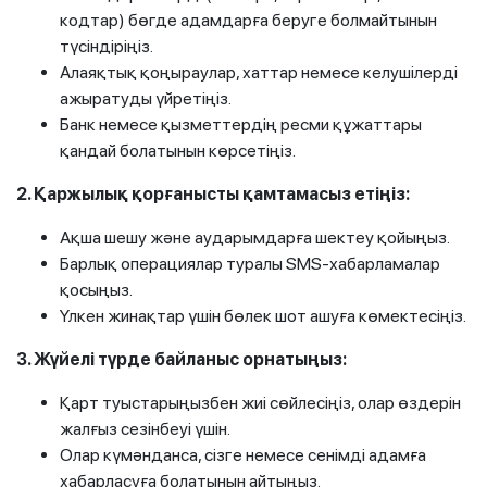
кодтар) бөгде адамдарға беруге болмайтынын
түсіндіріңіз.
Алаяқтық қоңыраулар, хаттар немесе келушілерді
ажыратуды үйретіңіз.
Банк немесе қызметтердің ресми құжаттары
қандай болатынын көрсетіңіз.
2. Қаржылық қорғанысты қамтамасыз етіңіз:
Ақша шешу және аударымдарға шектеу қойыңыз.
Барлық операциялар туралы SMS-хабарламалар
қосыңыз.
Үлкен жинақтар үшін бөлек шот ашуға көмектесіңіз.
3. Жүйелі түрде байланыс орнатыңыз:
Қарт туыстарыңызбен жиі сөйлесіңіз, олар өздерін
жалғыз сезінбеуі үшін.
Олар күмәнданса, сізге немесе сенімді адамға
хабарласуға болатынын айтыңыз.