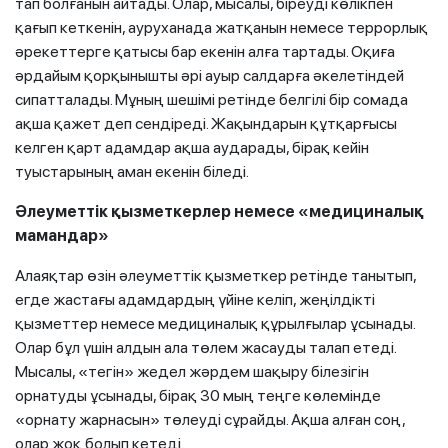
тап болғанын айтады. Олар, мысалы, біреуді көлікпен
қағып кеткенін, ауруханада жатқанын немесе террорлық
әрекеттерге қатысы бар екенін алға тартады. Оқиға
әрдайым қорқынышты әрі ауыр салдарға әкелетіндей
сипатталады. Мұның шешімі ретінде белгілі бір сомада
ақша қажет деп сендіреді. Жақындарын құтқарғысы
келген қарт адамдар ақша аударады, бірақ кейін
туыстарының аман екенін біледі.
Әлеуметтік қызметкерлер немесе «медициналық
мамандар»
Алаяқтар өзін әлеуметтік қызметкер ретінде танытып,
егде жастағы адамдардың үйіне келіп, жеңілдікті
қызметтер немесе медициналық құрылғылар ұсынады.
Олар бұл үшін алдын ала төлем жасауды талап етеді.
Мысалы, «тегін» жедел жәрдем шақыру білезігін
орнатуды ұсынады, бірақ 30 мың теңге көлемінде
«орнату жарнасын» төлеуді сұрайды. Ақша алған соң,
олар жоқ болып кетеді.