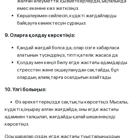
жалған әлеуметтік қызметкерлердің ықпалында
емес екеніне көз жеткізіңіз.
Көршілерімен сөйлесіп, күдікті жағдайларды
байқауға көмектесуін сұраңыз.
9. Оларға қолдау көрсетіңіз:
Қандай жағдай болса да, олар сізге хабарласа
алатынын түсіндіріңіз, тіпті қателік жасаса да.
Қолдау мен көңіл бөлу егде жастағы адамдарды
стресстен және оқшауланудан сақтайды, бұл
олардың алаяқтарға осалдығын азайтады.
10. Үлгі болыңыз:
• Өз әрекеттеріңізде сақтықты көрсетіңіз. Мысалы,
күдікті қоңырау алған жағдайда, оны егде жастағы
адаммен талқылап, жағдайды қалай шешкеніңізді
көрсетіңіз.
Осы шаралар сіздің егде жастағы туыстарыңыздың