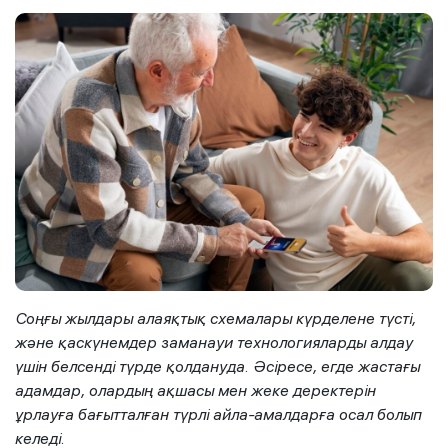
Соңғы жылдары алаяқтық схемалары күрделене түсті,
және қаскүнемдер заманауи технологияларды алдау
үшін белсенді түрде қолдануда. Әсіресе, егде жастағы
адамдар, олардың ақшасы мен жеке деректерін
ұрлауға бағытталған түрлі айла-амалдарға осал болып
келеді.