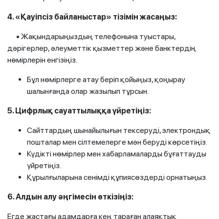
4. «Қауіпсіз байланыстар» тізімін жасаңыз:
• Жақындарыңыздың телефонына туыстары,
дәрігерлер, әлеуметтік қызметтер және банктердің
нөмірлерін енгізіңіз.
Бұл нөмірлерге атау беріп қойыңыз, қоңырау
шалынғанда олар жазылып тұрсын.
5. Цифрлық сауаттылыққа үйретіңіз:
Сайттардың шынайылығын тексеруді, электрондық
пошталар мен сілтемелерге мән беруді көрсетіңіз.
Күдікті нөмірлер мен хабарламаларды бұғаттауды
үйретіңіз.
Құрылғыларына сенімді құпиясөздерді орнатыңыз.
6. Алдын алу әңгімесін өткізіңіз:
Егде жастағы адамдарға кең тараған алаяқтық