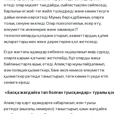
етеді: олар мұқият тыңдайды, сыйластықпен сөйлеседі,
барлығын егжей-тегжейлі түсіндіреді және көмектесуге
дайын екенін көрсетеді. Мұның бәрі құрбанның оларға
толық сенуіне әкеледі. Олар психологиялық әсер ету,
әлеуметтік инженерия және заманауи IT
технологияларды қолдана отырып, азаматтардың құпия
ақпараттары мен жеке деректеріне қол жеткізеді.
Егде жастағы адамдар көбінесе оқшауланып өмір сүреді,
оларға қарым-қатынас жетіспейді, бұл оларды жаңа
байланыстарға ашық етеді. Алаяқтар мұны пайдаланып,
өзін полиция қызметкері, банк өкілі немесе әлеуметтік
қызметкер ретінде таныстырып, тегін көмекті уәде етіп
сенімге кіреді.
«
Басқа
жағдайға
тап
болған
туысқандар
»
туралы
қо
Алаяқтар қарт адамдарға хабарласып, өзін туысы
ретінде (мысалы, немересі) таныстырып, қиын жағдайға