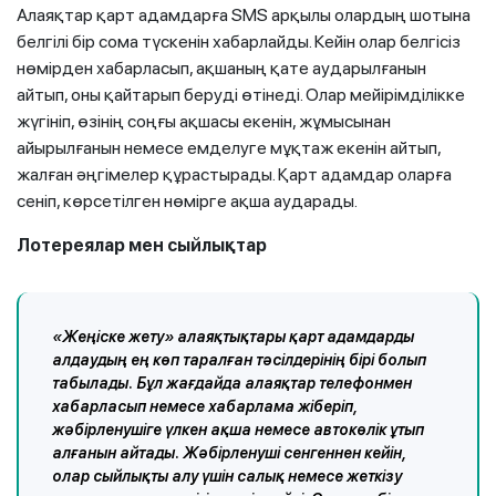
Алаяқтар қарт адамдарға SMS арқылы олардың шотына
белгілі бір сома түскенін хабарлайды. Кейін олар белгісіз
нөмірден хабарласып, ақшаның қате аударылғанын
айтып, оны қайтарып беруді өтінеді. Олар мейірімділікке
жүгініп, өзінің соңғы ақшасы екенін, жұмысынан
айырылғанын немесе емделуге мұқтаж екенін айтып,
жалған әңгімелер құрастырады. Қарт адамдар оларға
сеніп, көрсетілген нөмірге ақша аударады.
Лотереялар
мен
сыйлықтар
«Жеңіске жету» алаяқтықтары қарт адамдарды
алдаудың ең көп таралған тәсілдерінің бірі болып
табылады. Бұл жағдайда алаяқтар телефонмен
хабарласып немесе хабарлама жіберіп,
жәбірленушіге үлкен ақша немесе автокөлік ұтып
алғанын айтады. Жәбірленуші сенгеннен кейін,
олар сыйлықты алу үшін салық немесе жеткізу