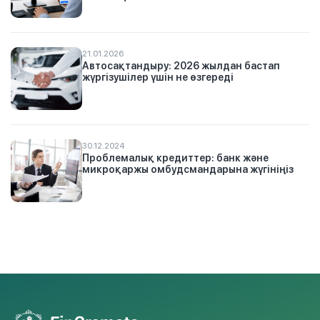
21.01.2026
Автосақтандыру: 2026 жылдан бастап
жүргізушілер үшін не өзгереді
30.12.2024
Проблемалық кредиттер: банк және
микроқаржы омбудсмандарына жүгініңіз