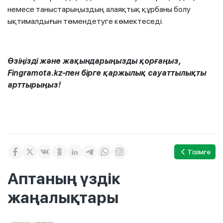
немесе таныстарыңыздың алаяқтық құрбаны болу
ықтималдығын төмендетуге көмектеседі.
Өзіңізді және жақындарыңызды қорғаңыз,
Fingramota.kz-пен бірге қаржылық сауаттылықты
арттырыңыз!
Тізімге
Аптаның үздік
жаңалықтары