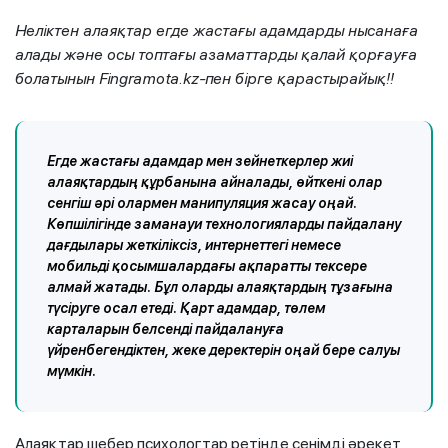
Неліктен алаяқтар егде жастағы адамдарды нысанаға
алады және осы топтағы азаматтарды қалай қорғауға
болатынын Fingramota.kz-пен бірге қарастырайық!
!
Егде жастағы адамдар мен зейнеткерлер жиі
алаяқтардың құрбанына айналады, өйткені олар
сенгіш әрі олармен манипуляция жасау оңай.
Көпшілігінде заманауи технологияларды пайдалану
дағдылары жеткіліксіз, интернеттегі немесе
мобильді қосымшалардағы ақпаратты тексере
алмай жатады. Бұл оларды алаяқтардың тұзағына
түсіруге осал етеді. Қарт адамдар, төлем
карталарын белсенді пайдалануға
үйренбегендіктен, жеке деректерін оңай бере салуы
мүмкін.
Алаяқтар шебер психологтар ретінде сенімді әрекет