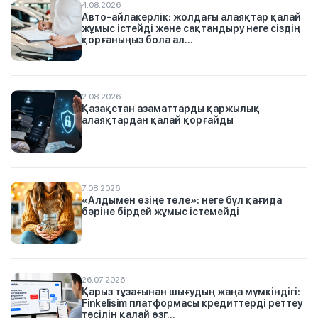
4.08.2026
Авто-айлакерлік: жолдағы алаяқтар қалай
жұмыс істейді және сақтандыру неге сіздің
қорғаныңыз бола ал...
2.08.2026
Қазақстан азаматтарды қаржылық
алаяқтардан қалай қорғайды
7.08.2026
«Алдымен өзіңе төле»: неге бұл қағида
бәріне бірдей жұмыс істемейді
26.07.2026
Қарыз тұзағынан шығудың жаңа мүмкіндігі:
Finkelisim платформасы кредиттерді реттеу
тәсілін қалай өзг...