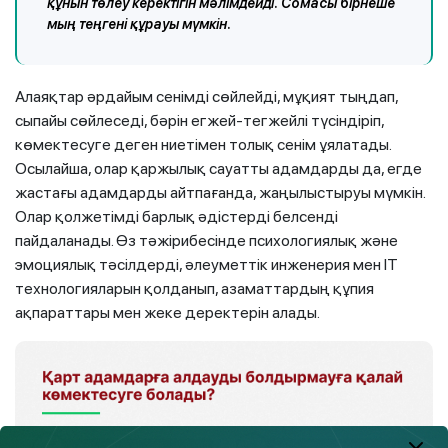
құнын төлеу керектігін мәлімдейді. Сомасы бірнеше
мың теңгені құрауы мүмкін.
Алаяқтар әрдайым сенімді сөйлейді, мұқият тыңдап,
сыпайы сөйлеседі, бәрін егжей-тегжейлі түсіндіріп,
көмектесуге деген ниетімен толық сенім ұялатады.
Осылайша, олар қаржылық сауатты адамдарды да, егде
жастағы адамдарды айтпағанда, жаңылыстыруы мүмкін.
Олар қолжетімді барлық әдістерді белсенді
пайдаланады. Өз тәжірибесінде психологиялық және
эмоциялық тәсілдерді, әлеуметтік инженерия мен IT
технологияларын қолданып, азаматтардың құпия
ақпараттары мен жеке деректерін алады.