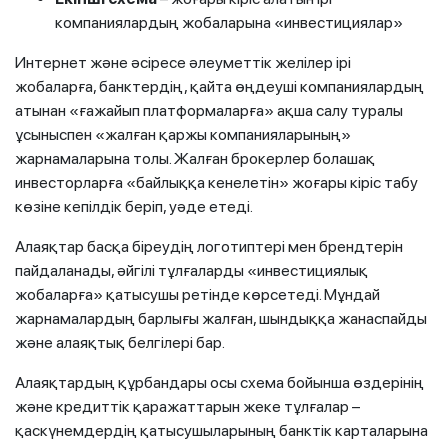
компаниялардың жобаларына «инвестициялар»
Интернет және әсіресе әлеуметтік желілер ірі
жобаларға, банктердің, қайта өңдеуші компаниялардың
атынан «ғажайып платформаларға» ақша салу туралы
ұсыныспен «жалған қаржы компанияларының»
жарнамаларына толы. Жалған брокерлер болашақ
инвесторларға «байлыққа кенелетін» жоғары кіріс табу
көзіне кепілдік беріп, уәде етеді.
Алаяқтар басқа біреудің логотиптері мен брендтерін
пайдаланады, әйгілі тұлғаларды «инвестициялық
жобаларға» қатысушы ретінде көрсетеді. Мұндай
жарнамалардың барлығы жалған, шындыққа жанаспайды
және алаяқтық белгілері бар.
Алаяқтардың құрбандары осы схема бойынша өздерінің
және кредиттік қаражаттарын жеке тұлғалар –
қаскүнемдердің қатысушыларының банктік карталарына