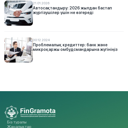
21.01.2026
Автосақтандыру: 2026 жылдан бастап
жүргізушілер үшін не өзгереді
30.12.2024
Проблемалық кредиттер: банк және
микроқаржы омбудсмандарына жүгініңіз
Біз туралы
Жаңалықтар