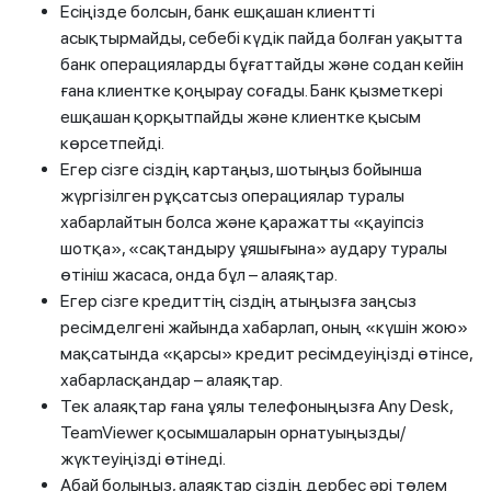
Есіңізде болсын, банк ешқашан клиентті
асықтырмайды, себебі күдік пайда болған уақытта
банк операцияларды бұғаттайды және содан кейін
ғана клиентке қоңырау соғады. Банк қызметкері
ешқашан қорқытпайды және клиентке қысым
көрсетпейді.
Егер сізге сіздің картаңыз, шотыңыз бойынша
жүргізілген рұқсатсыз операциялар туралы
хабарлайтын болса және қаражатты «қауіпсіз
шотқа», «сақтандыру ұяшығына» аудару туралы
өтініш жасаса, онда бұл – алаяқтар.
Егер сізге кредиттің сіздің атыңызға заңсыз
ресімделгені жайында хабарлап, оның «күшін жою»
мақсатында «қарсы» кредит ресімдеуіңізді өтінсе,
хабарласқандар – алаяқтар.
Тек алаяқтар ғана ұялы телефоныңызға Any Desk,
TeamViewer қосымшаларын орнатуыңызды/
жүктеуіңізді өтінеді.
Абай болыңыз, алаяқтар сіздің дербес әрі төлем