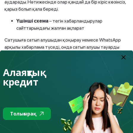
аударады. Нәтижесінде олар қандай да бір кіріс көзінсіз,
қарыз болып қала береді.
Ү
шінші схема
– тегін хабарландырулар
сайттарындағы жалған ақпарат
Сатушыға сатып алушыдан қоңырау немесе WhatsApp
арқылы хабарлама түседі, онда сатып алушы тауарды
сатып алуға және ақшаны аударуға келісетіні, бірақ басқа
қалада не шетелде екенін хабарлайды. Ал шындығында –
бұл сатушылардан тауарды курьерлік қызмет арқылы
Алаяқтық
жеткізу туралы өтініш жасайтын алаяқтар. Содан кейін
кредит
алаяқ WhatsApp арқылы өз құрбанының телефонына
сайтқа сілтеме жіберіп, сол сайтта өзінің курьерлік
жеткізу үшін төлем жасап қойғанын және тауарды сатып
алушыға жеткізу үшін сатушының бар болғаны растауы
керек екенін айтады.
Толығырақ
Сайтқа өткеннен кейін алаяқ сатушыдан оның төлем
түсетін карточкасының деректерін енгізуді сұрайды.