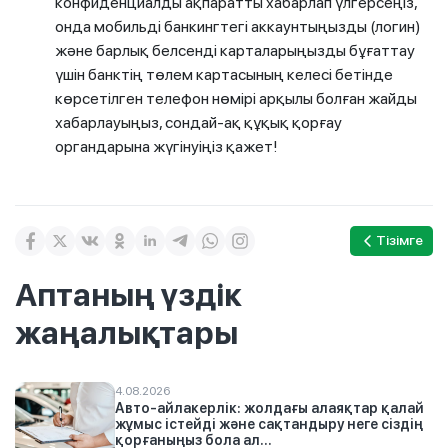
конфиденциалды ақпаратты хабарлап үлгерсеңіз,
онда мобильді банкингтегі аккаунтыңызды (логин)
және барлық белсенді карталарыңызды бұғаттау
үшін банктің төлем картасының келесі бетінде
көрсетілген телефон нөмірі арқылы болған жайды
хабарлауыңыз, сондай-ақ құқық қорғау
органдарына жүгінуіңіз қажет!
Тізімге
Аптаның үздік
жаңалықтары
4.08.2026
Авто-айлакерлік: жолдағы алаяқтар қалай
жұмыс істейді және сақтандыру неге сіздің
қорғаныңыз бола ал...