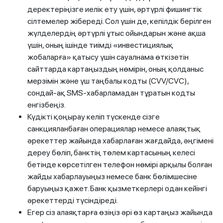
деректеріңізге иелік ету үшін, әртүрлі фишингтік
сілтемелер жібереді. Сол үшін де, кепілдік берілген
жүлделердің әртүрлі ұтыс ойындарын және ақша
үшін, оның ішінде тиімді «инвестициялық
жобаларға» қатысу үшін сауалнама өткізетін
сайттарда картаңыздың нөмірін, оның қолданыс
мерзімін және үш таңбалы кодты (CVV/CVC),
сондай-ақ SMS-хабарламадан тұратын кодты
енгізбеңіз.
Күдікті қоңырау келіп түскенде сізге
санкцияланбаған операциялар немесе алаяқтық
әрекеттер жайында хабарлаған жағдайда, әңгімені
дереу бөліп, банктің төлем картасының келесі
бетінде көрсетілген телефон нөмірі арқылы болған
жайды хабарлауыңыз немесе банк бөлімшесіне
баруыңыз қажет. Банк қызметкерлері одан кейінгі
әрекеттерді түсіндіреді.
Егер сіз алаяқтарға өзіңіз әрі өз картаңыз жайында