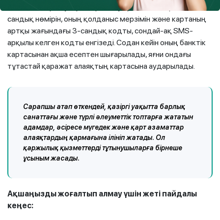
Алаяқтың нұсқауларын орындау арқылы ол картаның 16-
сандық нөмірін, оның қолданыс мерзімін және картаның
артқы жағындағы 3-сандық кодты, сондай-ақ SMS-
арқылы келген кодты енгізеді. Содан кейін оның банктік
картасынан ақша есептен шығарылады, яғни ондағы
тұтастай қаражат алаяқтың картасына аударылады.
Сарапшы атап өткендей, қазіргі уақытта барлық
санаттағы және түрлі әлеуметтік топтарға жататын
адамдар, әсіресе мүгедек және қарт азаматтар
алаяқтардың қармағына ілініп жатады. Ол
қаржылық қызметтерді тұтынушыларға бірнеше
ұсыным жасады.
Ақшаңызды жоғалтып алмау үшін жеті пайдалы
кеңес: