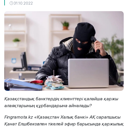
31.10.2022
Қазақстандық банктердің клиенттері
қалайша қаржы
алаяқтарының
құрбан
дарына айналады?
Fingramota.kz
«
Қазақстан Халық банкі
»
АҚ сарапшысы
Қанат Елшібековпен
тікелей эфир
барысында қаржылық