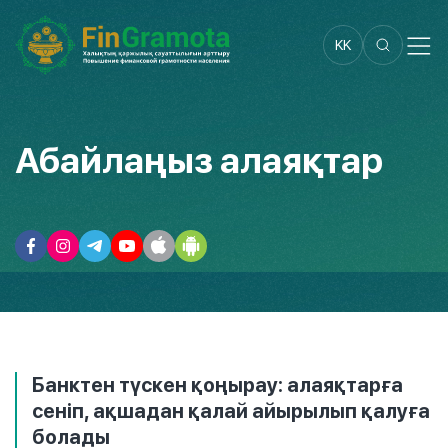
KK
Абайлаңыз алаяқтар
Банктен түскен қоңырау: алаяқтарға
сеніп, ақшадан қалай айырылып қалуға
болады