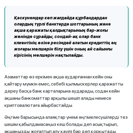
Қаскүнемдер көп жағдайда құрбандардан
олардың түрлі банктерде шоттарының және
ақша қаражаты қалдықтарының бар-жоғы
жөнінде сұрайды, сондай-ақ олар банк
клиентінің өзіне ресімдей алатын кредиттің ең
жоғары мөлшерін білу үшін оның ай сайынғы
кірісінің мөлшерін нақтылайды.
Азаматтар өз еркімен ақша аударғаннан кейін оны
қайтару мүмкін емес, себебі қылмыскерлер қаражатты
дереу басқа банк карталарына аударады, содан кейін
ақшаны банкоматтар арқылы шешіп алады немесе
криптовалютаға айырбастайды.
Әңгіме барысында алаяқтар үнемі әңгімелесушілерді тез
шешім қабылдамасаңыз кеш болады деп асықтырып,
ақшаңызды жоғалтып алу қауіпі бар деп қорқытады.