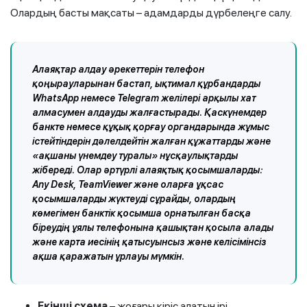
Олардың басты мақсаты – адамдарды дүрбелеңге салу.
Алаяқтар алдау әрекеттерін телефон
қоңырауларынан бастап, ықтимал құрбандарды
WhatsApp немесе Telegram желілері арқылы хат
алмасумен алдауды жалғастырады. Қаскүнемдер
банкте немесе құқық қорғау органдарында жұмыс
істейтіндерін дәлелдейтін жалған құжаттарды және
«ақшаны үнемдеу туралы» нұсқаулықтарды
жібереді. Олар әртүрлі алаяқтық қосымшаларды:
Any Desk, TeamViewer және оларға ұқсас
қосымшаларды жүктеуді сұрайды, олардың
көмегімен банктік қосымша орнатылған басқа
біреудің ұялы телефонына қашықтан қосыла алады
және карта иесінің қатысуынсыз және келісімінсіз
ақша қаражатын ұрлауы мүмкін.
Екінші схема
– жоғары кіріс алатын ірі