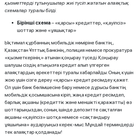
қызметтерді тұтынушылар жиі
түсіп жататын
алаяқтық
схемалар туралы білді.
Бірінші с
хема
– «қарсы» кредиттер, «қауіпсіз»
шоттар және «ұяшықтар»
Ықтимал құрбанның мобильдік нөміріне банктің,
Қазақстан Ұлттық Банкінің, полиция немесе прокуратура
«қызметкерінің» атынан қоңырау түседі. Қоңырау
шалушы сіздің атыңызға кредит алып үлгерген
алаяқтардың әрекеттері туралы хабарлайды. Оның күшін
жою үшін сізге дереу «қарсы» кредит ресімдеу қажет.
Ол үшін банк бөлімшесіне бару немесе дұрысы банктің
мобильдік қосымшасына кіріп, жаңа кредит ресімдеп,
барлық ақшаны (кредиттік және меншікті қаражатты) өз
шоттарыңыздан, соның ішінде депозитте сақталған
ақшаны «қауіпсіз» шотқа немесе «сақтандыру
ұяшығына» аударуыңыз керек-мыс. Мұндай терминдерді
тек алаяқтар қолданады!