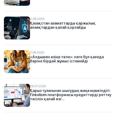
2.08.2026
Қазақстан азаматтарды қаржылық
алаяқтардан қалай қорғайды
7.08.2026
«Алдымен өзіңе төле»: неге бұл қағида
бәріне бірдей жұмыс істемейді
26.07.2026
Қарыз тұзағынан шығудың жаңа мүмкіндігі:
Finkelisim платформасы кредиттерді реттеу
тәсілін қалай өзг...