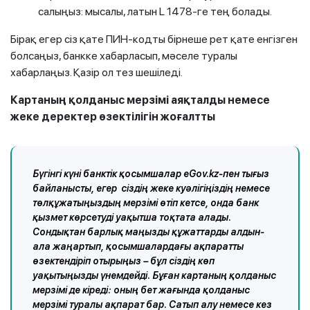
салыңыз: мысалы, латын L 1478-ге тең болады.
Бірақ егер сіз қате ПИН-кодты бірнеше рет қате енгізген
болсаңыз, банкке хабарласып, мәселе туралы
хабарлаңыз. Қазір ол тез шешіледі.
Картаның қолданыс мерзімі аяқталды немесе
жеке деректер өзектілігін жоғалтты
Бүгінгі күні банктік қосымшалар eGov.kz-пен тығыз
байланысты, егер сіздің жеке куәлігіңіздің немесе
төлқұжатыңыздың мерзімі өтіп кетсе, онда банк
қызмет көрсетуді уақытша тоқтата алады.
Сондықтан барлық маңызды құжаттарды алдын-
ала жаңартып, қосымшалардағы ақпаратты
өзектендіріп отырыңыз – бұл сіздің көп
уақытыңызды үнемдейді. Бұған картаның қолданыс
мерзімі де кіреді: оның бет жағында қолданыс
мерзімі туралы ақпарат бар. Сатып алу немесе кез