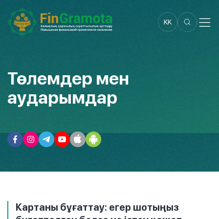
KK
Төлемдер мен
аударымдар
Картаны бұғаттау: егер шотыңыз