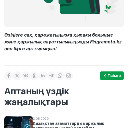
Өзіңізге сақ, қаражатыңызға қырағы болыңыз
және қаржылық сауаттылығыңызды Fingramota.kz-
пен бірге арттырыңыз!
Тізімге
Аптаның үздік
жаңалықтары
2.08.2026
Қазақстан азаматтарды қаржылық
алаяқтардан қалай қорғайды