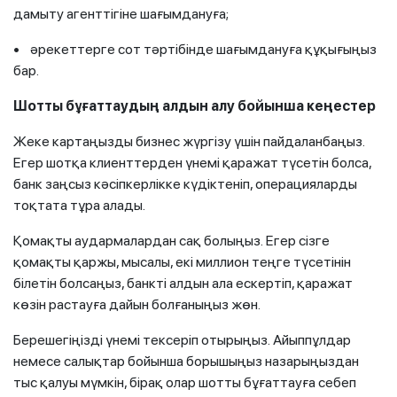
дамыту агенттігіне шағымдануға;
• әрекеттерге сот тәртібінде шағымдануға құқығыңыз
бар.
Шотты бұғаттаудың алдын алу бойынша кеңестер
Жеке картаңызды бизнес жүргізу үшін пайдаланбаңыз.
Егер шотқа клиенттерден үнемі қаражат түсетін болса,
банк заңсыз кәсіпкерлікке күдіктеніп, операцияларды
тоқтата тұра алады.
Қомақты аудармалардан сақ болыңыз. Егер сізге
қомақты қаржы, мысалы, екі миллион теңге түсетінін
білетін болсаңыз, банкті алдын ала ескертіп, қаражат
көзін растауға дайын болғаныңыз жөн.
Берешегіңізді үнемі тексеріп отырыңыз. Айыппұлдар
немесе салықтар бойынша борышыңыз назарыңыздан
тыс қалуы мүмкін, бірақ олар шотты бұғаттауға себеп