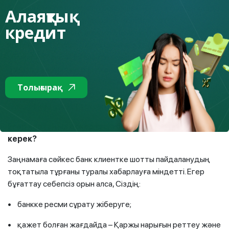
басқа да міндеттемелер бойынша берешек болған кезде
Алаяқтық
шотқа уәкілетті органдардың (мысалы, сот
кредит
орындаушыларының немесе Мемлекеттік кірістер
комитетінің) сұрау салуы бойынша тыйым салынуы
мүмкін. Ал банк бұл талапты орындауға міндетті. Егер
өзіңізде қарыздың бар екенін білсеңіз, оны мүмкіндігінше
тезірек жабыңыз немесе мәселені шешіңіз. Берешектің
Толығырақ
бар-жоғын eGov.kz арқылы немесе салық кабинетінде
(cabinet.kgd.gov.kz) тексеруге болады.
Егер картаңыз ескертусіз бұғатталса, не істеу
керек?
Заңнамаға сәйкес банк клиентке шотты пайдаланудың
тоқтатыла тұрғаны туралы хабарлауға міндетті. Егер
бұғаттау себепсіз орын алса, Сіздің:
• банкке ресми сұрату жіберуге;
• қажет болған жағдайда – Қаржы нарығын реттеу және