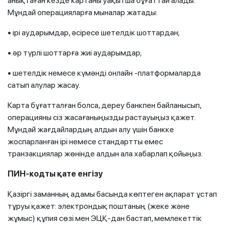
анықтаған кезде картаны уақытша бұғаттай алады.
Мұндай операцияларға мыналар жатады:
• ірі аударымдар, әсіресе шетелдік шоттардан;
• әр түрлі шоттарға жиі аударымдар;
• шетелдік немесе күмәнді онлайн -платформаларда
сатып алулар жасау.
Карта бұғатталған болса, дереу банкпен байланысып,
операцияны сіз жасағаныңызды растауыңыз қажет.
Мұндай жағдайлардың алдын алу үшін банкке
жоспарланған ірі немесе стандартты емес
транзакциялар жөнінде алдын ала хабарлап қойыңыз.
ПИН-кодты қате енгізу
Қазіргі заманның адамы басында көптеген ақпарат ұстап
тұруы қажет: электрондық поштаның (жеке және
жұмыс) құпия сөзі мен ЭЦҚ-дан бастап, мемлекеттік