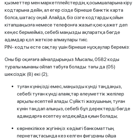
қызметтер мен маркетплейстердің қосымшаларына кіру
кодтарына дейін, ал егер сізде бірнеше банктік карта
болса, шатасу оңай. Алайда, біз сізге кодтарды қойын
кітапшаңызға немесе телефонға жазып қою қажет деп
кеңес бермейміз, себебі маңызды ақпаратқа бөгде
адамдар қол жеткізе алмаулары тиіс.
PIN- кодты есте сақтау үшін бірнеше нұсқаулар береміз:
Оны бір оқиғаға айналдырыңыз. Мысалы, 0582 коды
туралы мынаны ойлап табуға болады: тағы да (05)
шексіздік (8) екі (2);
туған күніңізді емес, маңызды күнді таңдаңыз,
себебі туған күнді алаяқтар әлеуметтік желілер
арқылы есептей алады. Сүйікті жазушының туған
күнін таңдап алыңыз, себебі бұл деректерді бөгде
адамдарға есептеу әлдеқайда қиын болады;
көрнекілікке жүгініңіз: кәдімгі банкоматтың
пернетақтасында кез келген фигураны ойша