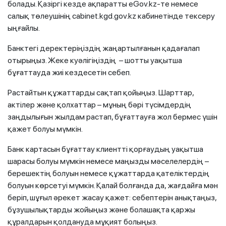
болады. Қазіргі кезде ақпаратты eGov.kz-те немесе
салық төлеушінің cabinet.kgd.gov.kz кабинетінде тексеру
ыңғайлы.
Банктегі деректеріңіздің жаңартылғанын қадағалап
отырыңыз. Жеке куәлігіңіздің – шотты уақытша
бұғаттауда жиі кездесетін себеп.
Растайтын құжаттарды сақтап қойыңыз. Шарттар,
актілер және қолхаттар – мұның бәрі түсімдердің
заңдылығын жылдам растап, бұғаттауға жол бермес үшін
қажет болуы мүмкін.
Банк картасын бұғаттау клиентті қорғаудың уақытша
шарасы болуы мүмкін немесе маңызды мәселелердің –
берешектің болуын немесе құжаттарда қателіктердің
болуын көрсетуі мүмкін. Қалай болғанда да, жағдайға мән
беріп, шұғыл әрекет жасау қажет: себептерін анықтаңыз,
бұзушылықтарды жойыңыз және болашақта қаржы
құралдарын қолдануда мұқият болыңыз.