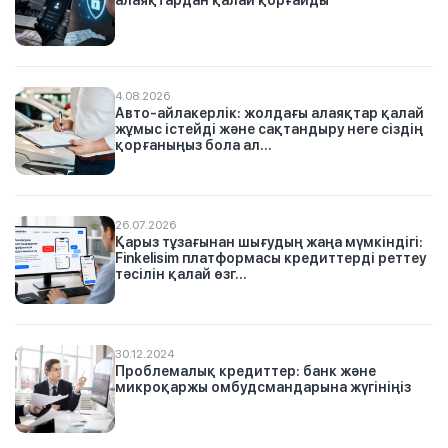
4.08.2026
Авто-айлакерлік: жолдағы алаяқтар қалай
жұмыс істейді және сақтандыру неге сіздің
қорғаныңыз бола ал...
26.07.2026
Қарыз тұзағынан шығудың жаңа мүмкіндігі:
Finkelisim платформасы кредиттерді реттеу
тәсілін қалай өзг...
30.12.2024
Проблемалық кредиттер: банк және
микроқаржы омбудсмандарына жүгініңіз