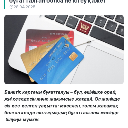
бұғатталған болса не істеу қажет
28.04.2025
Банктік картаны бұғатталуы – бұл, өкінішке орай,
жиі кезедесін және жағымсыз жағдай. Ол жөнінде
сіз кез-келген уақытта: мәселен, төлем жасамақ
болған кезде шотыңыздың бұғатталғаны жөнінде
білуіңіз мүмкін.