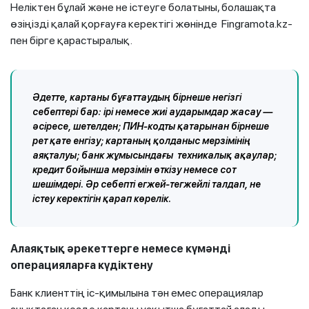
Неліктен бұлай және не істеуге болатыны, болашақта
өзіңізді қалай қорғауға керектігі жөнінде Fingramota.kz-
пен бірге қарастыралық.
Әдетте, картаны бұғаттаудың бірнеше негізгі
себептері бар: ірі немесе жиі аударымдар жасау —
әсіресе, шетелден; ПИН-кодты қатарынан бірнеше
рет қате енгізу; картаның қолданыс мерзімінің
аяқталуы; банк жұмысындағы техникалық ақаулар;
кредит бойынша мерзімін өткізу немесе сот
шешімдері. Әр себепті егжей-тегжейлі талдап, не
істеу керектігін қарап көрелік.
Алаяқтық әрекеттерге немесе күмәнді
операцияларға күдіктену
Банк клиенттің іс-қимылына тән емес операциялар