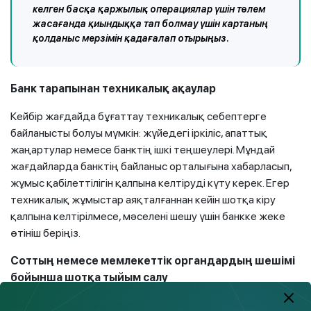
келген басқа қаржылық операциялар үшін төлем
жасағанда қиындыққа тап болмау үшін картаның
қолданыс мерзімін қадағалап отырыңыз.
Банк тарапынан техникалық ақаулар
Кейбір жағдайда бұғаттау техникалық себептерге
байланысты болуы мүмкін: жүйедегі іркіліс, апаттық
жаңартулар немесе банктің ішкі теңшеулері. Мұндай
жағдайларда банктің байланыс орталығына хабарласып,
жұмыс қабілеттілігін қалпына келтіруді күту керек. Егер
техникалық жұмыстар аяқталғаннан кейін шотқа кіру
қалпына келтірілмесе, мәселені шешу үшін банкке жеке
өтініш беріңіз.
Соттың немесе мемлекеттік органдардың шешімі
бойынша шотқа тыйым салу
Алименттер, салықтар, айыппұлдар, қарыздар және