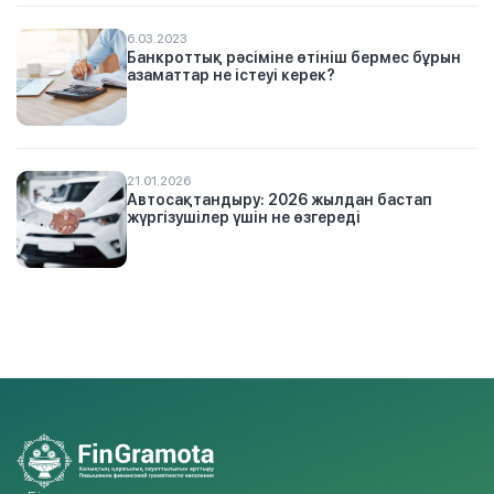
6.03.2023
Банкроттық рәсіміне өтініш бермес бұрын
азаматтар не істеуі керек?
21.01.2026
Автосақтандыру: 2026 жылдан бастап
жүргізушілер үшін не өзгереді