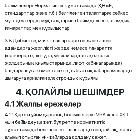
бөлімшелері: Нормативтік құжаттамада (ҚНжЕ,
стандарттар және т.б.) белгіленген талаптарға сәйкес
мүгедектердің мұқтаждарына бейімделген қоғамдық
ғимараттар мен құрылыстар.
3.8 Дыбыстық маяк - нашар көретін және зағип
адамдарға жергілікті жерде немесе ғимаратта
(кіреберісте, шығуда, үй-жайлардағы қозғалыс
жолдарының қиылыстарында, лифт кабиналарында)
бағдарлануға көмектесетін дыбыстық хабарламаларды
шығаруға арналған электрондық құрылғы.
4. ҚОЛАЙЛЫ ШЕШІМДЕР
4.1 Жалпы ережелер
4.1.1 Қаржы ұйымдарының бөлімшелерін МБА және ХҚТ
үшін бейімдеу қажет, бұл ретте нормативтік
құжаттамада белгіленген талаптарды сондай-ақ, жалға
алынып отырған үй-жайларда қолдану қажет.