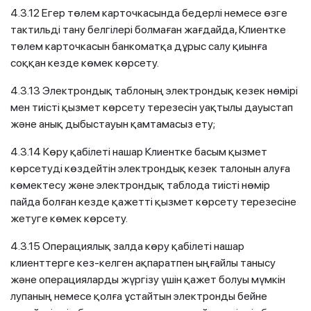
4.3.12 Егер төлем карточкасында бедерлі немесе өзге
тактильді тану белгілері болмаған жағдайда, Клиентке
төлем карточкасын банкоматқа дұрыс салу қиынға
соққан кезде көмек көрсету.
4.3.13 Электрондық таблоның электрондық кезек нөмірі
мен тиісті қызмет көрсету терезесін уақтылы дауыстап
және анық дыбыстауын қамтамасыз ету;
4.3.14 Көру қабілеті нашар Клиентке басым қызмет
көрсетуді көздейтін электрондық кезек талонын алуға
көмектесу және электрондық таблода тиісті нөмір
пайда болған кезде қажетті қызмет көрсету терезесіне
жетуге көмек көрсету.
4.3.15 Операциялық залда көру қабілеті нашар
клиенттерге кез-келген ақпаратпен ыңғайлы танысу
және операцияларды жүргізу үшін қажет болуы мүмкін
лупаның немесе қолға ұстайтын электронды бейне