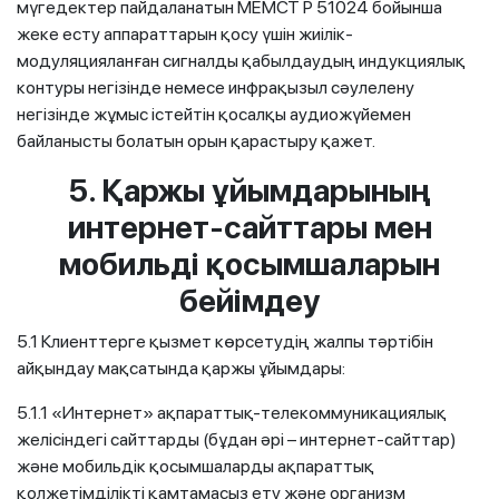
мүгедектер пайдаланатын МЕМСТ Р 51024 бойынша
жеке есту аппараттарын қосу үшін жиілік-
модуляцияланған сигналды қабылдаудың индукциялық
контуры негізінде немесе инфрақызыл сәулелену
негізінде жұмыс істейтін қосалқы аудиожүйемен
байланысты болатын орын қарастыру қажет.
5. Қаржы ұйымдарының
интернет-сайттары мен
мобильді қосымшаларын
бейімдеу
5.1 Клиенттерге қызмет көрсетудің жалпы тәртібін
айқындау мақсатында қаржы ұйымдары:
5.1.1 «Интернет» ақпараттық-телекоммуникациялық
желісіндегі сайттарды (бұдан әрі – интернет-сайттар)
және мобильдік қосымшаларды ақпараттық
қолжетімділікті қамтамасыз ету және организм