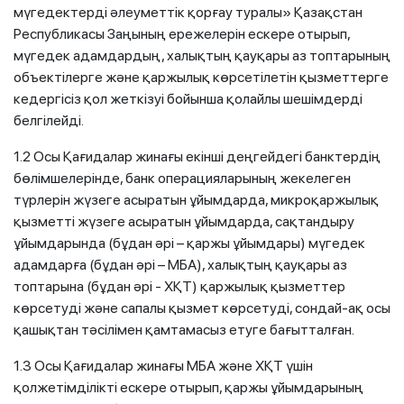
мүгедектерді әлеуметтік қорғау туралы» Қазақстан
Республикасы Заңының ережелерін ескере отырып,
мүгедек адамдардың, халықтың қауқары аз топтарының
объектілерге және қаржылық көрсетілетін қызметтерге
кедергісіз қол жеткізуі бойынша қолайлы шешімдерді
белгілейді.
1.2 Осы Қағидалар жинағы екінші деңгейдегі банктердің
бөлімшелерінде, банк операцияларының жекелеген
түрлерін жүзеге асыратын ұйымдарда, микроқаржылық
қызметті жүзеге асыратын ұйымдарда, сақтандыру
ұйымдарында (бұдан әрі – қаржы ұйымдары) мүгедек
адамдарға (бұдан әрі – МБА), халықтың қауқары аз
топтарына (бұдан әрі - ХҚТ) қаржылық қызметтер
көрсетуді және сапалы қызмет көрсетуді, сондай-ақ осы
қашықтан тәсілімен қамтамасыз етуге бағытталған.
1.3 Осы Қағидалар жинағы МБА және ХҚТ үшін
қолжетімділікті ескере отырып, қаржы ұйымдарының