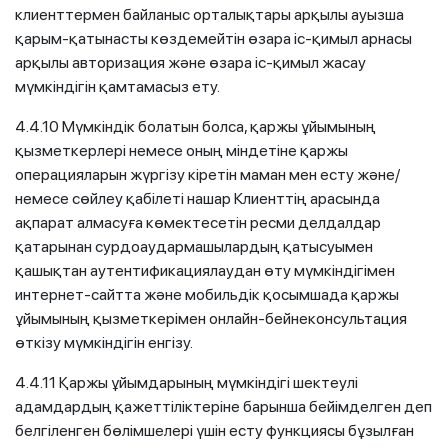
клиенттермен байланыс орталықтары арқылы ауызша
қарым-қатынасты көздемейтін өзара іс-қимыл арнасы
арқылы авторизация және өзара іс-қимыл жасау
мүмкіндігін қамтамасыз ету.
4.4.10 Мүмкіндік болатын болса, қаржы ұйымының
қызметкерлері немесе оның міндетіне қаржы
операцияларын жүргізу кіретін маман мен есту және/
немесе сөйлеу қабілеті нашар Клиенттің арасында
ақпарат алмасуға көмектесетін ресми делдалдар
қатарынан сурдоаудармашылардың қатысуымен
қашықтан аутентификациялаудан өту мүмкіндігімен
интернет-сайтта және мобильдік қосымшада қаржы
ұйымының қызметкерімен онлайн-бейнеконсультация
өткізу мүмкіндігін енгізу.
4.4.11 Қаржы ұйымдарының мүмкіндігі шектеулі
адамдардың қажеттіліктеріне барынша бейімделген деп
белгіленген бөлімшелері үшін есту функциясы бұзылған