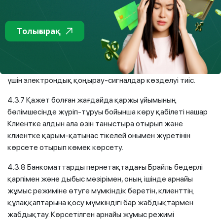
Клиентті ақпараттық мнемосхемада белгіленген
орындарға бағыттауы тиіс.
Толығырақ
Көру қабілеті шектеулі адамдардың қозғалыс
жолдарында қозғалыс жолдарының рельефті тактильді
белгілері және естуі бойынша қозғалу үшін, кіру, шығу,
дәліз және басқа да объектілердің жылдам орналасуы
үшін электрондық қоңырау-сигналдар көзделуі тиіс.
4.3.7 Қажет болған жағдайда қаржы ұйымының
бөлімшесінде жүріп-тұруы бойынша көру қабілеті нашар
Клиентке алдын ала өзін таныстыра отырып және
клиентке қарым-қатынас тікелей онымен жүретінін
көрсете отырып көмек көрсету.
4.3.8 Банкоматтарды пернетақтадағы Брайль бедерлі
қарпімен және дыбыс мәзірімен, оның ішінде арнайы
жұмыс режиміне өтуге мүмкіндік беретін, клиенттің
құлаққаптарына қосу мүмкіндігі бар жабдықтармен
жабдықтау. Көрсетілген арнайы жұмыс режимі