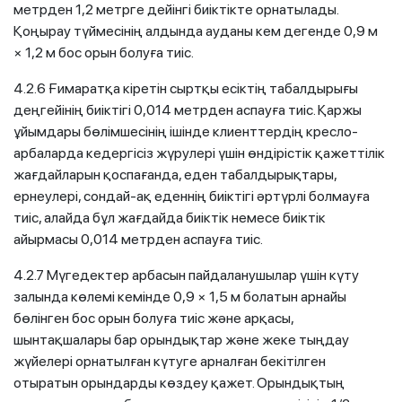
метрден 1,2 метрге дейінгі биіктікте орнатылады.
Қоңырау түймесінің алдында ауданы кем дегенде 0,9 м
× 1,2 м бос орын болуға тиіс.
4.2.6 Ғимаратқа кіретін сыртқы есіктің табалдырығы
деңгейінің биіктігі 0,014 метрден аспауға тиіс. Қаржы
ұйымдары бөлімшесінің ішінде клиенттердің кресло-
арбаларда кедергісіз жүрулері үшін өндірістік қажеттілік
жағдайларын қоспағанда, еден табалдырықтары,
ернеулері, сондай-ақ еденнің биіктігі әртүрлі болмауға
тиіс, алайда бұл жағдайда биіктік немесе биіктік
айырмасы 0,014 метрден аспауға тиіс.
4.2.7 Мүгедектер арбасын пайдаланушылар үшін күту
залында көлемі кемінде 0,9 × 1,5 м болатын арнайы
бөлінген бос орын болуға тиіс және арқасы,
шынтақшалары бар орындықтар және жеке тыңдау
жүйелері орнатылған күтуге арналған бекітілген
отыратын орындарды көздеу қажет. Орындықтың