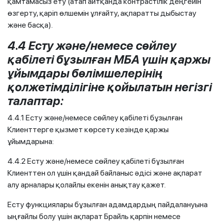
қамтамасыз ету (атап айтқанда контрастілік деңгейін
өзгерту, қаріп өлшемін ұлғайту, ақпаратты дыбыстау
және басқа).
4.4 Есту және/немесе сөйлеу
қабілеті бұзылған МБА үшін қаржы
ұйымдары бөлімшелерінің
қолжетімділігіне қойылатын негізгі
талаптар:
4.4.1 Есту және/немесе сөйлеу қабілеті бұзылған
Клиенттерге қызмет көрсету кезінде қаржы
ұйымдарына:
4.4.2 Есту және/немесе сөйлеу қабілеті бұзылған
Клиенттен ол үшін қандай байланыс әдісі және ақпарат
алу арналары қолайлы екенін анықтау қажет.
Есту функциялары бұзылған адамдардың пайдалануына
ыңғайлы болу үшін ақпарат Брайль қарпін немесе