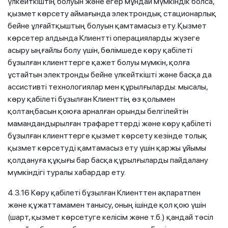
үлкейткіштің болуын және егер мұндай мүмкіндік болса,
қызмет көрсету аймағында электрондық стационарлық
бейне ұлғайтқыштың болуын қамтамасыз ету. Қызмет
көрсетер алдында Клиентті операцияларды жүзеге
асыру ыңғайлы болу үшін, бөлімшеде көру қабілеті
бұзылған клиенттерге қажет болуы мүмкін, қолға
ұстайтын электронды бейне үлкейткішті және басқа да
ассистивті технологиялар мен құрылғыларды: мысалы,
көру қабілеті бұзылған Клиенттің өз қолымен
қолтаңбасын қоюға арналған орынды белгілейтін
мамандандырылған трафареттерді және көру қабілеті
бұзылған клиенттерге қызмет көрсету кезінде толық
қызмет көрсетуді қамтамасыз ету үшін қаржы ұйымы
қолдануға құқығы бар басқа құрылғыларды пайдалану
мүмкіндігі туралы хабардар ету.
4.3.16 Көру қабілеті бұзылған Клиенттен ақпаратпен
және құжаттамамен танысу, оның ішінде қол қою үшін
(шарт, қызмет көрсетуге келісім және т.б.) қандай тәсіл