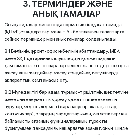
3. ТЕРМИН
ДЕР ЖӘНЕ
АНЫҚТАМАЛАР
Осы қағидалар жинағында нормативтік құжаттамада
(ҚНжЕ, стандарттар және т. б.) белгіленген талаптарға
сәйкес терминдер мен анықтамалар қолданылады:
3.1 Бөлімнің фронт-офисін/бөлімін абаттандыру: МБА
және ХҚТ қатарынан келушілердің қолжетімділігін
қамтамасыз ететін шаралар кешені және кедергісіз орта
жасау үшін жағдайлар жасау, сондай-ақ келушілерді
ақпараттық қамтамасыз ету.
3.2 Мүгедектігі бар адам: тұрмыс-тіршілігінің шектелуіне
және оны әлеуметтік қорғау қажеттілігіне әкелетін
аурулар, мертігулермен (жараланулар, жарақаттар,
контузиялар), олардың зардаптарымен, кемістіктермен
байланысты ағзаның функцияларының тұрақты
бұзылуымен денсаулығы нашарлаған азамат, оның ішінде