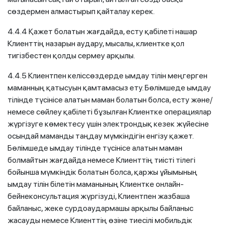
сөздермен алмастырып қайталау керек.
4.4.4 Қажет болатын жағдайда, есту қабілеті нашар
Клиенттің назарын аудару, мысалы, клиентке қол
тигізбестен қолды сермеу арқылы.
4.4.5 Клиентпен келіссөздерде ымдау тілін меңгерген
маманның қатысуын қамтамасыз ету. Бөлімшеде ымдау
тілінде түсінісе алатын маман болатын болса, есту және/
немесе сөйлеу қабілеті бұзылған Клиентке операциялар
жүргізуге көмектесу үшін электрондық кезек жүйесіне
осындай маманды таңдау мүмкіндігін енгізу қажет.
Бөлімшеде ымдау тілінде түсінісе алатын маман
болмайтын жағдайда немесе Клиенттің тиісті тілегі
бойынша мүмкіндік болатын болса, қаржы ұйымының
ымдау тілін білетін маманының Клиентке онлайн-
бейнеконсультация жүргізуді, Клиентпен жазбаша
байланыс, жеке сурдоаудармашы арқылы байланыс
жасауды немесе Клиенттің өзіне тиесілі мобильдік