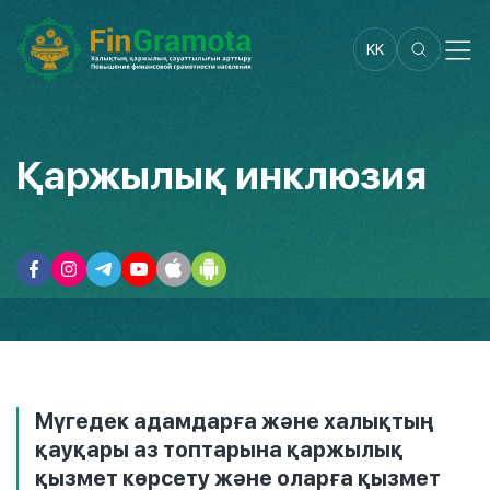
KK
Қаржылық инклюзия
Мүгедек адамдарға және халықтың
қауқары аз топтарына қаржылық
қызмет көрсету және оларға қызмет