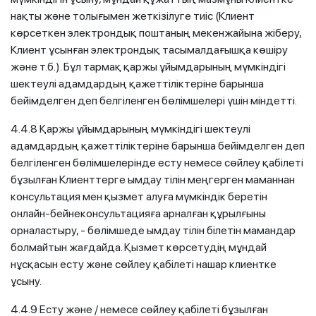
нақты және толығымен жеткізілуге тиіс (Клиент
көрсеткен электрондық поштаның мекенжайына жіберу,
Клиент ұсынған электрондық тасымалдағышқа көшіру
және т.б.). Бұл тармақ қаржы ұйымдарының мүмкіндігі
шектеулі адамдардың қажеттіліктеріне барынша
бейімделген деп белгіленген бөлімшелері үшін міндетті.
4.4.8 Қаржы ұйымдарының мүмкіндігі шектеулі
адамдардың қажеттіліктеріне барынша бейімделген деп
белгіленген бөлімшелерінде есту немесе сөйлеу қабілеті
бұзылған Клиенттерге ымдау тілін меңгерген маманнан
консультация мен қызмет алуға мүмкіндік беретін
онлайн-бейнеконсультацияға арналған құрылғыны
орналастыру, - бөлімшеде ымдау тілін білетін мамандар
болмайтын жағдайда. Қызмет көрсетудің мұндай
нұсқасын есту және сөйлеу қабілеті нашар клиентке
ұсыну.
4.4.9 Есту және / немесе сөйлеу қабілеті бұзылған