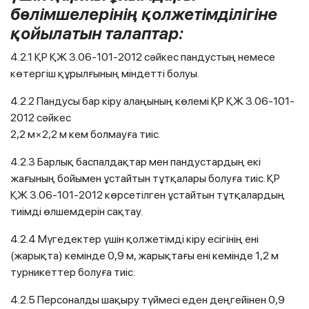
бөлімшелерінің қолжетімділігіне
қойылатын талаптар:
4.2.1 ҚР ҚЖ 3.06-101-2012 сәйкес пандустың немесе
көтергіш құрылғының міндетті болуы.
4.2.2 Пандусы бар кіру алаңының көлемі ҚР ҚЖ 3.06-101-
2012 сәйкес
2,2 м×2,2 м кем болмауға тиіс.
4.2.3 Барлық баспалдақтар мен пандустардың екі
жағының бойымен ұстайтын тұтқалары болуға тиіс. ҚР
ҚЖ 3.06-101-2012 көрсетілген ұстайтын тұтқалардың
тиімді өлшемдерін сақтау.
4.2.4 Мүгедектер үшін қолжетімді кіру есігінің ені
(жарықта) кемінде 0,9 м, жарықтағы ені кемінде 1,2 м
турникеттер болуға тиіс.
4.2.5 Персоналды шақыру түймесі еден деңгейінен 0,9