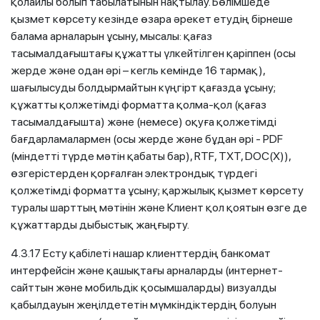
қолайлы болып табылатынын нақтылау. Бөлімшеде
қызмет көрсету кезінде өзара әрекет етудің бірнеше
балама арналарын ұсыну, мысалы: қағаз
тасымалдағыштағы құжатты үлкейтілген қаріппен (осы
жерде және одан әрі – кегль кемінде 16 тармақ),
шағылысуды болдырмайтын күңгірт қағазда ұсыну;
құжатты қолжетімді форматта қолма-қол (қағаз
тасымалдағышта) және (немесе) оқуға қолжетімді
бағдарламалармен (осы жерде және бұдан әрі - PDF
(міндетті түрде мәтін қабаты бар), RTF, TXT, DOC(X)),
өзгерістерден қорғалған электрондық түрдегі
қолжетімді форматта ұсыну; қаржылық қызмет көрсету
туралы шарттың мәтінін және Клиент қол қоятын өзге де
құжаттарды дыбыстық жаңғырту.
4.3.17 Есту қабілеті нашар клиенттердің банкомат
интерфейсін және қашықтағы арналарды (интернет-
сайттын және мобильдік қосымшаларды) визуалды
қабылдауын жеңілдететін мүмкіндіктердің болуын