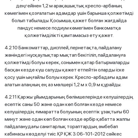
деңгейінен 1,2 м арақашықтық кресло-арбаның
көмегімен қозғалатын адамдар үшін барынша қолжетімді
болып табылады. Қосымша, қажет болған жағдайда
пандус немесе подиум көмегімен банкоматқа
қолжетімділікті қамтамасыз ету қажет.
4.2.10 Банкоматтар, дисплей, пернетақта, пайдалану
жөніндегі нұсқаулықтар мықтап бекітіліп, пайдалануға
қолжетімді болуы керек, сонымен қатар батырмаларды
басқан кезде күш салуды қажет етпейтін оларды іске
қосу үшін ыңғайлы болуы керек. Кресло-арбадағы адам
алатын алаңның ең аз мөлшері 1,2 м х 0,9 м құрайды.
4.2.11 Қаржы ұйымдарының бөлімшелерінде келушілердің
есептік саны 50 және одан көп болған кезде немесе
келушілердің ғимаратта болуының есептік ұзақтығы 60
минут және одан көп болған кезде әрбір қабатта жалпы
пайдаланудағы санитарлық тораптардың әмбебап
кабинасы көзделуі тиіс. ҚР ҚЖ 3.06-101-2012 сәйкес