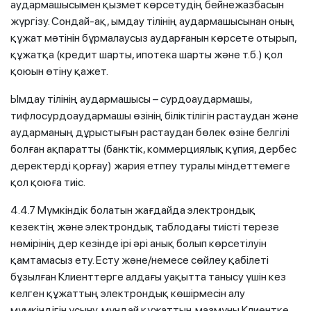
аудармашысымен қызмет көрсетудің бейнежазбасын
жүргізу. Сондай-ақ, ымдау тілінің аудармашысынан оның
құжат мәтінін бұрмалаусыз аударғанын көрсете отырып,
құжатқа (кредит шарты, ипотека шарты және т.б.) қол
қоюын өтіну қажет.
Ымдау тілінің аудармашысы – сурдоаудармашы,
тифлосурдоаудармашы өзінің біліктілігін растаудан және
аударманың дұрыстығын растаудан бөлек өзіне белгілі
болған ақпаратты (банктік, коммерциялық құпия, дербес
деректерді қорғау) жария етпеу туралы міндеттемеге
қол қоюға тиіс.
4.4.7 Мүмкіндік болатын жағдайда электрондық
кезектің және электрондық таблодағы тиісті терезе
нөмірінің дер кезінде ірі әрі анық болып көрсетілуін
қамтамасыз ету. Есту және/немесе сөйлеу қабілеті
бұзылған Клиенттерге алдағы уақытта танысу үшін кез
келген құжаттың электрондық көшірмесін алу
мүмкіндігін ұсыну, мұндай құжаттың мазмұны Клиентке