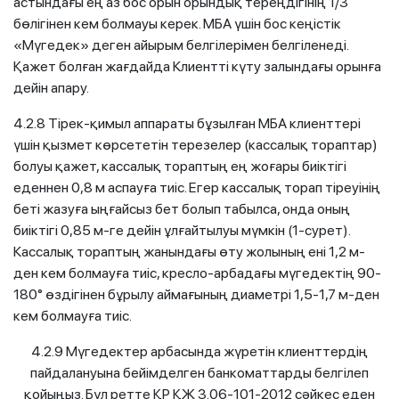
астындағы ең аз бос орын орындық тереңдігінің 1/3
бөлігінен кем болмауы керек. МБА үшін бос кеңістік
«Мүгедек» деген айырым белгілерімен белгіленеді.
Қажет болған жағдайда Клиентті күту залындағы орынға
дейін апару.
4.2.8 Тірек-қимыл аппараты бұзылған МБА клиенттері
үшін қызмет көрсететін терезелер (кассалық тораптар)
болуы қажет, кассалық тораптың ең жоғары биіктігі
еденнен 0,8 м аспауға тиіс. Егер кассалық торап тіреуінің
беті жазуға ыңғайсыз бет болып табылса, онда оның
биіктігі 0,85 м-ге дейін ұлғайтылуы мүмкін (1-сурет).
Кассалық тораптың жанындағы өту жолының ені 1,2 м-
ден кем болмауға тиіс, кресло-арбадағы мүгедектің 90-
180° өздігінен бұрылу аймағының диаметрі 1,5-1,7 м-ден
кем болмауға тиіс.
4.2.9 Мүгедектер арбасында жүретін клиенттердің
пайдалануына бейімделген банкоматтарды белгілеп
қойыңыз. Бұл ретте ҚР ҚЖ 3.06-101-2012 сәйкес еден