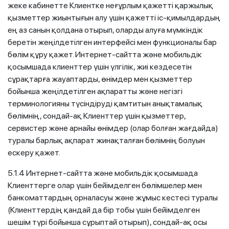
жеке кабинетте Клиентке неғұрлым қажетті қаржылық
қызметтер жиынтығын алу үшін қажетті іс-қимылдардың
ең аз санын қолдана отырып, оларды алуға мүмкіндік
беретін жеңілдетілген интерфейсі мен функционалы бар
бөлім құру қажет. Интернет-сайтта және мобильдік
қосымшада клиенттер үшін үлгілік, жиі кездесетін
сұрақтарға жауаптарды, өнімдер мен қызметтер
бойынша жеңілдетілген ақпаратты және негізгі
терминологияны түсіндіруді қамтитын анықтамалық
бөлімнің, сондай-ақ Клиенттер үшін қызметтер,
сервистер және арнайы өнімдер (олар болған жағдайда)
туралы барлық ақпарат жинақталған бөлімнің болуын
ескеру қажет.
5.1.4
Интернет-сайтта және мобильдік қосымшада
Клиенттерге олар үшін бейімделген бөлімшелер мен
банкоматтардың орналасуы және жұмыс кестесі туралы
(Клиенттердің қандай да бір тобы үшін бейімделген
шешім түрі бойынша сұрыптай отырып), сондай-ақ осы