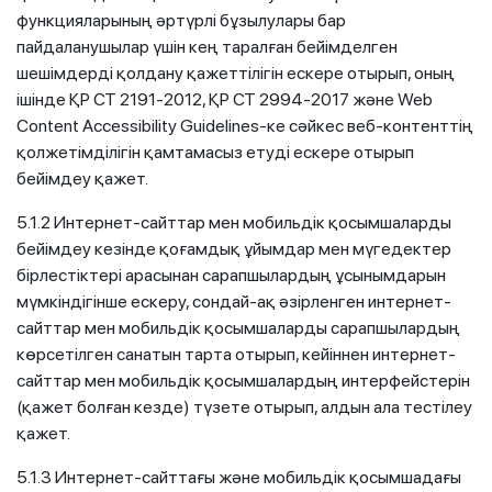
функцияларының әртүрлі бұзылулары бар
пайдаланушылар үшін кең таралған бейімделген
шешімдерді қолдану қажеттілігін ескере отырып, оның
ішінде ҚР СТ 2191-2012, ҚР СТ 2994-2017 және Web
Content Accessibility Guidelines-ке сәйкес веб-контенттің
қолжетімділігін қамтамасыз етуді ескере отырып
бейімдеу қажет.
5.1.2 Интернет-сайттар мен мобильдік қосымшаларды
бейімдеу кезінде қоғамдық ұйымдар мен мүгедектер
бірлестіктері арасынан сарапшылардың ұсынымдарын
мүмкіндігінше ескеру, сондай-ақ әзірленген интернет-
сайттар мен мобильдік қосымшаларды сарапшылардың
көрсетілген санатын тарта отырып, кейіннен интернет-
сайттар мен мобильдік қосымшалардың интерфейстерін
(қажет болған кезде) түзете отырып, алдын ала тестілеу
қажет.
5.1.3 Интернет-сайттағы және мобильдік қосымшадағы