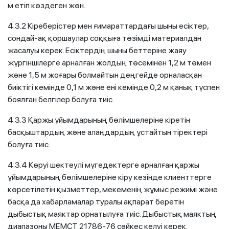
м етіп көздеген жөн.
4.3.2 Кіреберістер мен ғимараттардағы шыны есіктер,
сондай-ақ қоршаулар соққыға төзімді материалдан
жасалуы керек. Есіктердің шыны беттеріне жаяу
жүргіншілерге арналған жолдың төсемінен 1,2 м төмен
және 1,5 м жоғары болмайтын деңгейде орналасқан
биіктігі кемінде 0,1 м және ені кемінде 0,2 м қанық түспен
боялған белгілер болуға тиіс.
4.3.3 Қаржы ұйымдарының бөлімшелеріне кіретін
басқыштардың және алаңдардың ұстайтын тіректері
болуға тиіс.
4.3.4 Көруі шектеулі мүгедектерге арналған қаржы
ұйымдарының бөлімшелеріне кіру кезінде клиенттерге
көрсетілетін қызметтер, мекеменің жұмыс режимі және
басқа да хабарламалар туралы ақпарат беретін
дыбыстық маяктар орнатылуға тиіс. Дыбыстық маяктың
диапазоны МЕМСТ 21786-76 сәйкес келуі керек.