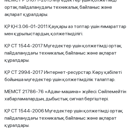
ортақ пайдаланудағы техникалық байланыс және
ақпарат құралдары.
ҚР ҚН 3.06-01-2011 Қауқары аз топтар үшін ғимараттар
мен құрылыстардың қолжетімділігі.
ҚР СТ 1544-2017 Мүгедектер үшін қолжетімді ортақ
пайдаланудағы техникалық байланыс және ақпарат
құралдары.
ҚР СТ 2994-2017 Интернет-ресурстар. Көру қабілеті
бойынша мүгедектер үшін қолжетімділік талаптар.
МЕМСТ 21786-76 «Адам-машина» жүйесі. Сөйлемейтін
хабарламалардың дыбыстық сигнал бергіштері.
ҚР СТ 1544-2006 Мүгедектер үшін қолжетімді ортақ
пайдаланудағы техникалық байланыс және ақпарат
құралдары.