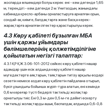
жоспарда өлшемдері болуы керек: ені - кем дегенде 1,65
м, тереңдігі - кем дегенде 2 м. Унитаздың жанындағы
кабинада кресло-арбаны орналастыруға арналған орын,
сондай-ақ киімге, балдақтарға және басқа керек-
жарақтарға арналған ілгектер қарастырылуы керек.
4.3 Көру қабілеті бұзылған МБА
үшін қаржы ұйымдары
бөлімшелерінің қолжетімділігіне
қойылатын негізгі талаптар:
4.3.1 ҚР ҚЖ 3.06-101-2012 сәйкес көру қабілеті нашар
адамдар үшін есік алдында көру қабілеті нашар
мүгедектерге аяқтарын, таяқтарын тигізу арқылы өздері
сезетін немесе аздап көру қабілетін пайдалана отырып,
бүкіл ұзындығы бойынша жүріп-тұра алатын, ені кемінде
0,6 м кереғар түсті бедерлі тактильді жолақтар
орнатылуы тиіс. Ені 0,3 м-ден 0,5 м-ге дейінгі ескерту
тактильді жолақтарды ашық баспалдақ алдында 0,6-0,8