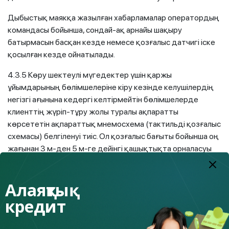
Дыбыстық маякқа жазылған хабарламалар оператордың
командасы бойынша, сондай-ақ арнайы шақыру
батырмасын басқан кезде немесе қозғалыс датчигі іске
қосылған кезде ойнатылады.
4.3.5 Көру шектеулі мүгедектер үшін қаржы
ұйымдарының бөлімшелеріне кіру кезінде келушілердің
негізгі ағынына кедергі келтірмейтін бөлімшелерде
клиенттің жүріп-тұру жолы туралы ақпаратты
көрсететін ақпараттық мнемосхема (тактильді қозғалыс
схемасы) белгіленуі тиіс. Ол қозғалыс бағыты бойынша оң
жағынан 3 м-ден 5 м-ге дейінгі қашықтықта орналасуы
керек. Қозғалыстың негізгі жолдарында суреттің биіктігі
0,025 м-ден аспайтын тактильді бағыттаушы жолақ
Алаяқтық
қарастырылуы керек.
кредит
4.3.6 Қаржы ұйымдары бөлімшелерінің ішінде кереғар
түсті бедерлі тактильді жолақтар көру қабілеті нашар