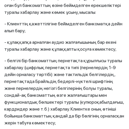
оған бұл банкоматтың өзіне бейімделген ерекшеліктері
туралы хабарлау және көмек ұсыну, мысалы:
- Клиенттің қажеттілігіне бейімделген банкоматқа дейін
алып бару;
- құлаққапқа арналған аудио жалғағышының бар екені
туралы хабарлау және құлаққапты қосуға көмектесу;
- белгілі бір банкоматтың пернетақта құрылғысы туралы
хабарлау (цифрлық пернетақта типі (пернелердің 1-9
дейін орналасу тәртібі) және тактильдік белгілердің,
пернетақтада Брайльдің бедерлі-нүктелі шрифтінің
және пернелердің негізгі белгілерінің болуы туралы,
сондай-ақ банкоматтың өзге жалғағыштары мен
функционалдық бөлшектері туралы (купюроқабылдағыш,
кардридер және т. б.) хабарлау. Клиентке оның өтініші
бойынша банкоматтың қандай да бір бөлігінің орналасқан
жерін табуға көмектесу;