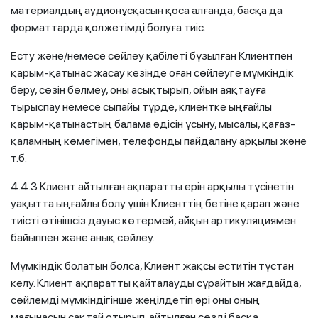
материалдың аудионұсқасын қоса алғанда, басқа да
форматтарда қолжетімді болуға тиіс.
Есту және/немесе сөйлеу қабілеті бұзылған Клиентпен
қарым-қатынас жасау кезінде оған сөйлеуге мүмкіндік
беру, сөзін бөлмеу, оны асықтырып, ойын аяқтауға
тырыспау немесе сыпайы түрде, клиентке ыңғайлы
қарым-қатынастың балама әдісін ұсыну, мысалы, қағаз-
қаламның көмегімен, телефонды пайдалану арқылы және
т.б.
4.4.3 Клиент айтылған ақпаратты ерін арқылы түсінетін
уақытта ыңғайлы болу үшін Клиенттің бетіне қарап және
тиісті өтінішсіз дауыс көтермей, айқын артикуляциямен
байыппен және анық сөйлеу.
Мүмкіндік болатын болса, Клиент жақсы еститін тұстан
келу. Клиент ақпаратты қайталауды сұрайтын жағдайда,
сөйлемді мүмкіндігінше жеңілдетіп әрі оны оның
мағынасын сақтай отырып, айтылған сөзді басқа