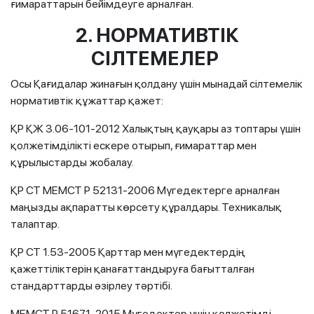
ғимараттарын бейімдеуге арналған.
2. НОРМАТИВ
ТІК
СІЛТЕМЕЛЕР
Осы Қағидалар жинағын қолдану үшін мынадай сілтемелік
нормативтік құжаттар қажет:
ҚР ҚЖ 3.06-101-2012 Халықтың қауқары аз топтары үшін
қолжетімділікті ескере отырып, ғимараттар мен
құрылыстарды жобалау.
ҚР СТ МЕМСТ Р 52131-2006 Мүгедектерге арналған
маңызды ақпаратты көрсету құралдары. Техникалық
талаптар.
ҚР СТ 1.53-2005 Қарттар мен мүгедектердің
қажеттіліктерін қанағаттандыруға бағытталған
стандарттарды әзірлеу тәртібі.
МЕМСТ Р 51671-2015 Мүгедектер үшін қолжетімді