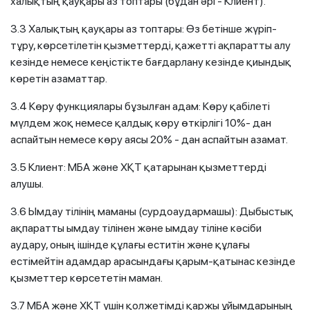
халықтың қауқары аз топтары (бұдан әрі - Клиент).
3.3 Халықтың қауқары аз топтары: Өз бетінше жүріп-
тұру, көрсетілетін қызметтерді, қажетті ақпаратты алу
кезінде немесе кеңістікте бағдарлану кезінде қиындық
көретін азаматтар.
3.4 Көру функциялары бұзылған адам: Көру қабілеті
мүлдем жоқ немесе қалдық көру өткірлігі 10%- дан
аспайтын немесе көру аясы 20% - дан аспайтын азамат.
3.5 Клиент: МБА және ХҚТ қатарынан қызметтерді
алушы.
3.6 Ымдау тілінің маманы (сурдоаудармашы): Дыбыстық
ақпаратты ымдау тілінен және ымдау тіліне кәсіби
аудару, оның ішінде құлағы еститін және құлағы
естімейтін адамдар арасындағы қарым-қатынас кезінде
қызметтер көрсететін маман.
3.7 МБА және ХҚТ үшін қолжетімді қаржы ұйымдарының