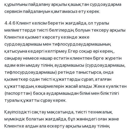
құрылғыны пайдалану арқылы қашықтан сурдоаударма
сервисін пайдалануын қамтамасыз ету керек.
4.4.6 Клиент келісім беретін жағдайда, ол туралы
мәліметтерде тиісті белгілердің болуын тексеру арқылы
Клиентке қызмет көрсету кезінде жеке
сурдоаудармашы мен тифлосурдоаудармашының
қатысуына кедергі келтірмеу. Егер соқыр әрі керең,
саңырау немесе нашар еститін клиентпен бірге жүретін
адам өзін ымдау тілінің аудармашысы (сурдоаудармашы,
тифлосурдоаудармашы) ретінде таныстырса, онда
қызметкер одан тиісті құжаттарды сұрап, аталған
құжаттардың көшірмелерін жасай алады. Жеке куәліктен
(паспорттан) басқа аудармашыдан білімі мен біліктілігі
туралы құжатты сұрау керек.
Қауіпсіздікті сақтау мақсатында, тиісті техникалық
мүмкіндік болатын жағдайда, бұл жөніндегі оған және
Клиентке алдын ала ескерту арқылы ымдау тілінің