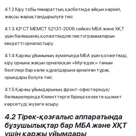
4.1.2 Кіру тобы ғимараттың қасбетінде айқын көрініп,
жақсы жарықтандырылуға тиіс.
4.1.3. ҚР СТ МЕМСТ 52131-2006 сәйкес МБА және ХҚТ
үшін бөлімшенің қолжетімділік пиктограммаларын
міндетті орналастыру.
4.1.4 Қаржы ұйымының аумағында МБА үшін қолжетімді,
кіру орнына жақын орналасқан «Мүгедек» таным
белгілері бар көлік құралдарына арналған тұрақ
орындары болуға тиіс.
4.1.5 Қаржы ұйымдарының фронт-офистерінде/
бөлімшелерінде Клиенттерге бірінші кезекте қызмет
көрсетуді жүзеге асыру.
4.2 Тірек-қозғалыс аппаратында
бұзушылықтар бар МБА және ХҚТ
үшін қаржы ұйымдары