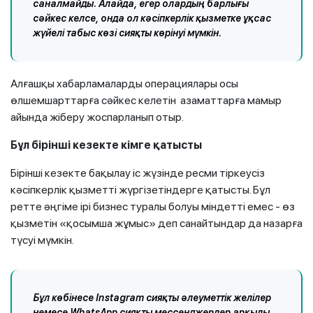
саналмайды. Алайда, егер олардың барлығы
сәйкес келсе, онда ол кәсіпкерлік қызметке ұқсас
жүйелі табыс көзі сияқты көрінуі мүмкін.
Алғашқы хабарламаларды операциялары осы
өлшемшарттарға сәйкес келетін азаматтарға мамыр
айында жіберу жоспарланып отыр.
Бұл бірінші кезекте кімге қатысты
Бірінші кезекте бақылау іс жүзінде ресми тіркеусіз
кәсіпкерлік қызметті жүргізетіндерге қатысты. Бұл
ретте әңгіме ірі бизнес туралы болуы міндетті емес - өз
қызметін «қосымша жұмыс» деп санайтындар да назарға
түсуі мүмкін.
Бұл көбінесе Instagram сияқты әлеуметтік желілер
немесе WhatsApp сияқты мессенджерлер арқылы