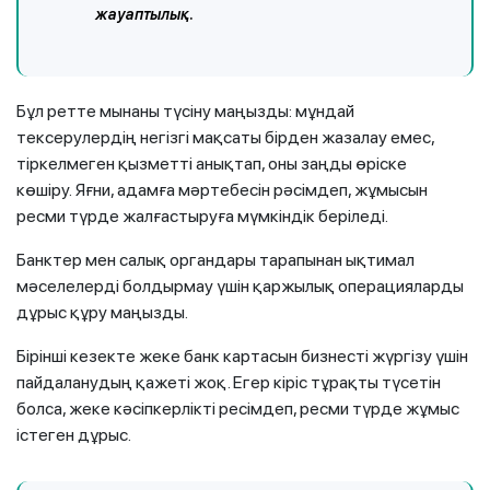
жауаптылық.
Бұл ретте мынаны түсіну маңызды: мұндай
тексерулердің негізгі мақсаты бірден жазалау емес,
тіркелмеген қызметті анықтап, оны заңды өріске
көшіру. Яғни, адамға мәртебесін рәсімдеп, жұмысын
ресми түрде жалғастыруға мүмкіндік беріледі.
Банктер мен салық органдары тарапынан ықтимал
мәселелерді болдырмау үшін қаржылық операцияларды
дұрыс құру маңызды.
Бірінші кезекте жеке банк картасын бизнесті жүргізу үшін
пайдаланудың қажеті жоқ. Егер кіріс тұрақты түсетін
болса, жеке кәсіпкерлікті ресімдеп, ресми түрде жұмыс
істеген дұрыс.