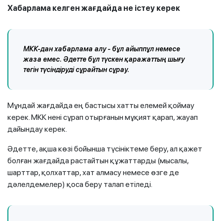
Хабарлама келген жағдайда не істеу керек
МКК-дан хабарлама алу - бұл айыппұл немесе
жаза емес. Әдетте бұл түскен қаражаттың шығу
тегін түсіндіруді сұрайтын сұрау.
Мұндай жағдайда ең бастысы хатты елемей қоймау
керек. МКК нені сұрап отырғанын мұқият қарап, жауап
дайындау керек.
Әдетте, ақша көзі бойынша түсініктеме беру, ал қажет
болған жағдайда растайтын құжаттарды (мысалы,
шарттар, қолхаттар, хат алмасу немесе өзге де
дәлелдемелер) қоса беру талап етіледі.