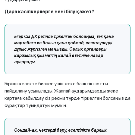
Дара кәсіпкерлерге нені білу қажет?
Егер Сіз ДК ретінде тіркелген болсаңыз, тек қана
мәртебеге ие болып қана қоймай, есептеулерді
дұрыс жүргізген маңызды. Салық органдары
қаржылық қызметтің қалай өтетініне назар
аударады.
Бірінші кезекте бизнес үшін жеке банктік шотты
пайдалану ұсынылады. Жаппай аударымдарды жеке
картаға қабылдау сіз ресми түрде тіркелген болсаңыз да
сұрақтар туындатуы мүмкін.
Сондай-ақ, чектерді беру, есептілікте барлық