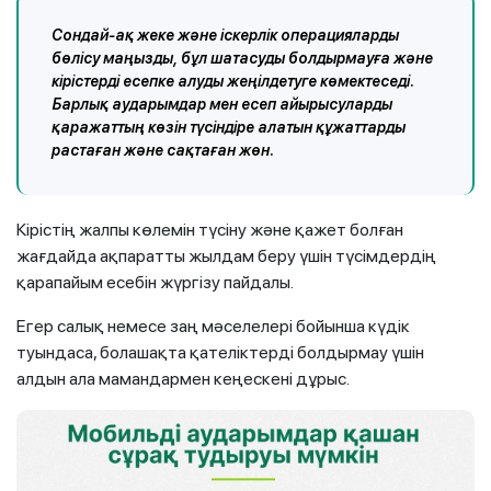
Сондай-ақ жеке және іскерлік операцияларды
бөлісу маңызды, бұл шатасуды болдырмауға және
кірістерді есепке алуды жеңілдетуге көмектеседі.
Барлық аударымдар мен есеп айырысуларды
қаражаттың көзiн түсiндiре алатын құжаттарды
растаған және сақтаған жөн.
Кірістің жалпы көлемін түсіну және қажет болған
жағдайда ақпаратты жылдам беру үшін түсімдердің
қарапайым есебін жүргізу пайдалы.
Егер салық немесе заң мәселелері бойынша күдік
туындаса, болашақта қателіктерді болдырмау үшін
алдын ала мамандармен кеңескені дұрыс.