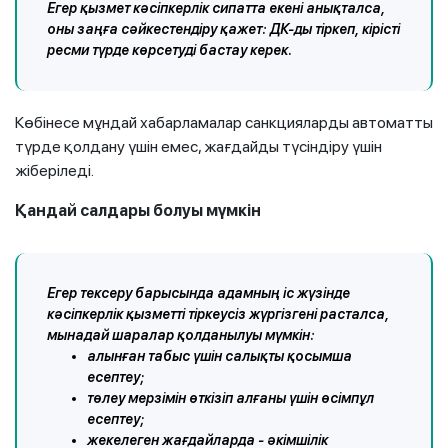
Егер қызмет кәсіпкерлік сипатта екені анықталса,
оны заңға сәйкестендіру қажет: ДК-ды тіркеп, кірісті
ресми түрде көрсетуді бастау керек.
Көбінесе мұндай хабарламалар санкцияларды автоматты
түрде қолдану үшін емес, жағдайды түсіндіру үшін
жіберіледі.
Қандай салдары болуы мүмкін
Егер тексеру барысында адамның іс жүзінде
кәсіпкерлік қызметті тіркеусіз жүргізгені расталса,
мынадай шаралар қолданылуы мүмкін:
алынған табыс үшін салықты қосымша
есептеу;
төлеу мерзімін өткізіп алғаны үшін өсімпұл
есептеу;
жекелеген жағдайларда - әкімшілік