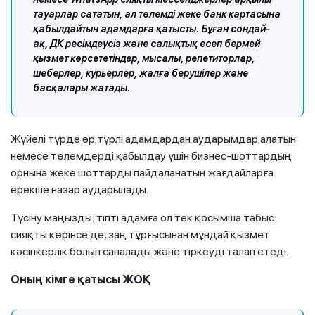
тауарлар сататын, ал төлемді жеке банк картасына
қабылдайтын адамдарға қатысты. Бұған сондай-
ақ, ДК ресімдеусіз және салықтық есеп бермей
қызмет көрсететіндер, мысалы, репетиторлар,
шеберлер, курьерлер, жалға берушілер және
басқалары жатады.
Жүйелi түрде әр түрлi адамдардан аударымдар алатын
немесе төлемдердi қабылдау үшiн бизнес-шоттардың
орнына жеке шоттарды пайдаланатын жағдайларға
ерекше назар аударылады.
Түсіну маңызды: тіпті адамға ол тек қосымша табыс
сияқты көрінсе де, заң тұрғысынан мұндай қызмет
кәсіпкерлік болып саналады және тіркеуді талап етеді.
Оның кімге қатысы ЖОҚ