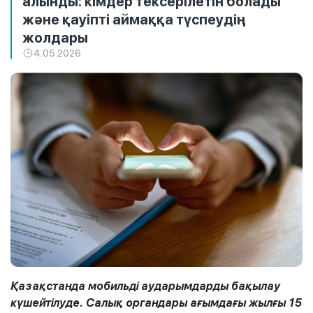
алынды: кімдер тексерілетін болады
және қауіпті аймаққа түспеудің
жолдары
4.05.2026
Қазақстанда мобильді аударымдарды бақылау
күшейтілуде. Салық органдары ағымдағы жылғы 15