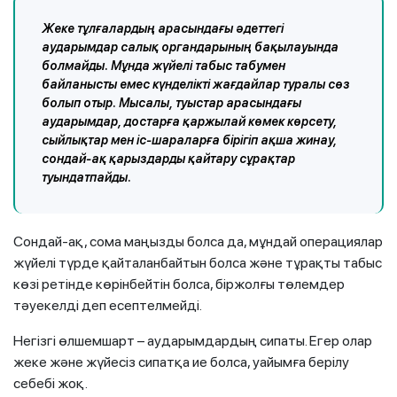
Жеке тұлғалардың арасындағы әдеттегі
аударымдар салық органдарының бақылауында
болмайды. Мұнда жүйелі табыс табумен
байланысты емес күнделікті жағдайлар туралы сөз
болып отыр. Мысалы, туыстар арасындағы
аударымдар, достарға қаржылай көмек көрсету,
сыйлықтар мен іс-шараларға бірігіп ақша жинау,
сондай-ақ қарыздарды қайтару сұрақтар
туындатпайды.
Сондай-ақ, сома маңызды болса да, мұндай операциялар
жүйелі түрде қайталанбайтын болса және тұрақты табыс
көзі ретінде көрінбейтін болса, біржолғы төлемдер
тәуекелді деп есептелмейді.
Негізгі өлшемшарт – аударымдардың сипаты. Егер олар
жеке және жүйесіз сипатқа ие болса, уайымға берілу
себебі жоқ.