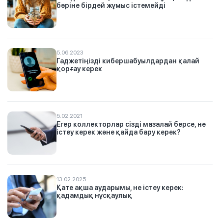
бәріне бірдей жұмыс істемейді
5.06.2023
Гаджетіңізді кибершабуылдардан қалай
қорғау керек
5.02.2021
Егер коллекторлар сізді мазалай берсе, не
істеу керек және қайда бару керек?
13.02.2025
Қате ақша аударымы, не істеу керек:
қадамдық нұсқаулық