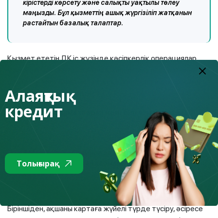
кірістерді көрсету және салықты уақтылы төлеу
маңызды. Бұл қызметтің ашық жүргізіліп жатқанын
растайтын базалық талаптар.
Қызмет ететін ДК іс жүзінде кәсіпкерлік операциялар
үшін жеке шотты пайдаланса, хабарлама ала алатынын
ескерген жөн. Сондықтан жеке және бизнес-қаржыны
Алаяқтық
бөліп қараған маңызды.
кредит
Қарапайым азаматтарға нені білген маңызды
Адам кәсіпкер болмаса да, оның банктік
Толығырақ
операциялары қалай қабылданатынын түсіну
қажет.
Біріншіден, ақшаны картаға жүйелі түрде түсіру, әсіресе