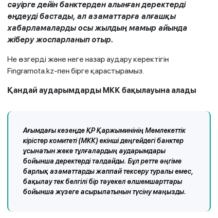
сәуірге дейін банктерден алынған деректерді
өңдеуді бастады, ал азаматтарға алғашқы
хабарламаларды осы жылдың мамыр айында
жіберу жоспарланып отыр.
Не өзгерді және неге назар аудару керектігін
Fingramota.kz-пен бірге қарастырамыз.
Қандай аударымдарды МКК бақылауына алады
Ағымдағы кезеңде ҚР Қаржыминінің Мемлекеттік
кірістер комитеті (МКК) екінші деңгейдегі банктер
ұсынатын жеке тұлғалардың аударымдары
бойынша деректерді талдайды. Бұл ретте әңгіме
барлық азаматтарды жаппай тексеру туралы емес,
бақылау тек белгілі бір тәуекел өлшемшарттары
бойынша жүзеге асырылатынын түсіну маңызды.