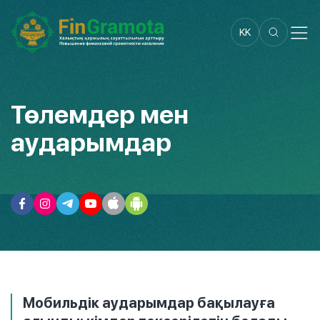
KK
Төлемдер мен
аударымдар
Мобильдік аударымдар бақылауға