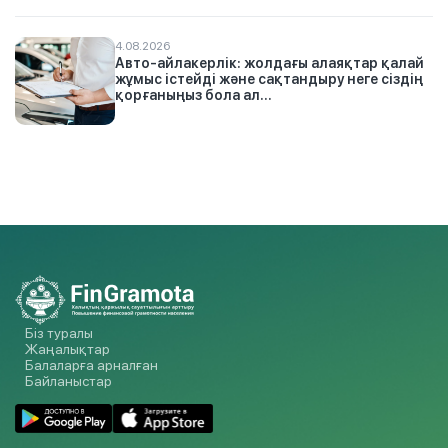
4.08.2026
Авто-айлакерлік: жолдағы алаяқтар қалай
жұмыс істейді және сақтандыру неге сіздің
қорғаныңыз бола ал...
Біз туралы
Жаңалықтар
Балаларға арналған
Байланыстар