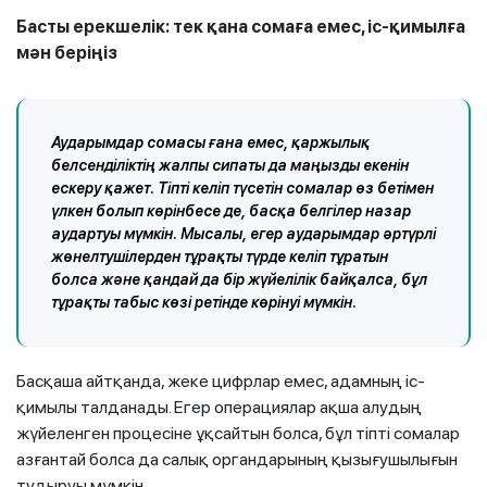
Басты ерекшелік: тек қана сомаға емес, іс-қимылға
мән беріңіз
Аударымдар сомасы ғана емес, қаржылық
белсенділіктің жалпы сипаты да маңызды екенін
ескеру қажет. Тіпті келіп түсетін сомалар өз бетімен
үлкен болып көрінбесе де, басқа белгілер назар
аудартуы мүмкін. Мысалы, егер аударымдар әртүрлі
жөнелтушілерден тұрақты түрде келіп тұратын
болса және қандай да бір жүйелілік байқалса, бұл
тұрақты табыс көзі ретінде көрінуі мүмкін.
Басқаша айтқанда, жеке цифрлар емес, адамның іс-
қимылы талданады. Егер операциялар ақша алудың
жүйеленген процесіне ұқсайтын болса, бұл тіпті сомалар
азғантай болса да салық органдарының қызығушылығын
тудыруы мүмкін.