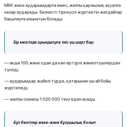
МКК жеке аударымдарға емес, жалпы қаржылық ахуалға
назар аударады. Бизнесті тіркеусіз жүргізетін жағдайлар
бақылауға алынатын болады.
Бір мезгілде орындалуға тиіс үш шарт бар:
— ақша 100 және одан да көп әртүрлі жөнелтушілерден
түседі;
— аударымдар жүйелі түрде, қатарынан үш ай бойы
жүргізіледі;
— жалпы сомасы 1 020 000 теңгеден асады.
Бұл белгілер жеке-жеке бұзушылық болып