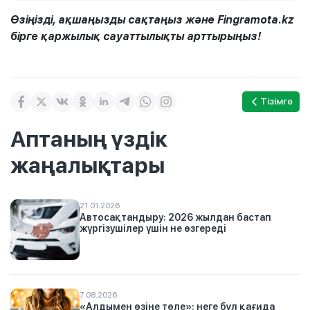
Өзіңізді, ақшаңызды сақтаңыз және Fingramota.kz
бірге қаржылық сауаттылықты арттырыңыз!
Тізімге
Аптаның үздік
жаңалықтары
21.01.2026
Автосақтандыру: 2026 жылдан бастап
жүргізушілер үшін не өзгереді
7.08.2026
«Алдымен өзіңе төле»: неге бұл қағида