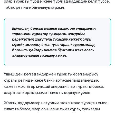
олар тұрақты түрде және түрлі адамдардан келіп түссе,
табыс ретінде бағалануы мүмкін.
Екіншіден, банктің немесе салық органдарының
тарапынан сұрақтар туындаған жағдайда
қаражаттың шығу тегін түсіндіру қажет болуы
мүмкін, мысалы, оның туыстардан аударымдар,
борышты қайтару немесе біржолғы жеке есеп-
айырысу екенін түсіндіру қажет.
Үшіншіден, көп адамдармен тұрақты есеп айырысу
құралы ретінде жеке банк картасын пайдаланудың
қажеті жоқ. Егер мұндай операциялар тұрақты болса,
олар кәсіпкерлік қызмет сияқты көрінуі мүмкін.
Жалпы, аудармалар неғұрлым жеке және тұрақты емес
сипатта болса, олар соншалықты аз сұрақ туғызады.