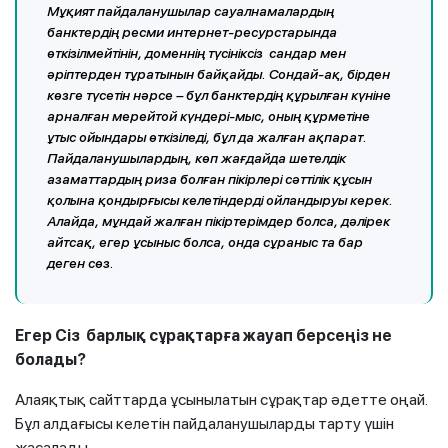
Мұқият пайдаланушылар сауалнамалардың
банктердің ресми интернет-ресурстарында
өткізілмейтінін, доменнің түсініксіз сандар мен
әріптерден тұратынын байқайды. Сондай-ақ, бірден
көзге түсетін нәрсе – бұл банктердің құрылған күніне
арналған мерейтой күндері-мыс, оның құрметіне
ұтыс ойындары өткізіледі, бұл да жалған ақпарат.
Пайдаланушылардың, көп жағдайда шетелдік
азаматтардың риза болған пікірлері сәттілік құсын
қолына қондырғысы келетіндерді ойландыруы керек.
Алайда, мұндай жалған пікіртерімдер болса, дәлірек
айтсақ, егер ұсыныс болса, онда сұраныс та бар
деген сөз.
Егер Сіз барлық сұрақтарға жауап берсеңіз не
болады?
Алаяқтық сайттарда ұсынылатын сұрақтар әдетте оңай.
Бұл алдағысы келетін пайдаланушыларды тарту үшін
жасалады.