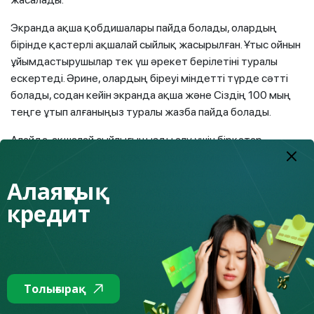
Экранда ақша қобдишалары пайда болады, олардың
бірінде қастерлі ақшалай сыйлық жасырылған. Ұтыс ойнын
ұйымдастырушылар тек үш әрекет берілетіні туралы
ескертеді. Әрине, олардың біреуі міндетті түрде сәтті
болады, содан кейін экранда ақша және Сіздің 100 мың
теңге ұтып алғаныңыз туралы жазба пайда болады.
Алайда, ақшалай сыйлығыңызды алу үшін бірқатар
талаптарды орындау қажет – бұл әлеуметтік
желілердегі және мессенджерлердегі 20 досыңызға
Алаяқтық
немесе бес топқа сілтеме жіберу, сондай-ақ тіркеуді
кредит
аяқтау үшін электрондық пошта мекенжайын енгізу.
Кейбір фишингтік беттерде кейде өзіңіздің басқа да
жеке деректеріңізді енгізу талап етіледі. Айта кету
керек, мұндай сайттар Сіздің IP-мекенжайыңызды
сақтайды - бұл Сіздің құрылғыңыздың да, желі түйінінің
Толығырақ
де бірегей желілік адресі. Әдетте ол ешқашан
қайталанбайтын сандар жиынтығынан тұрады. Алаяқтар