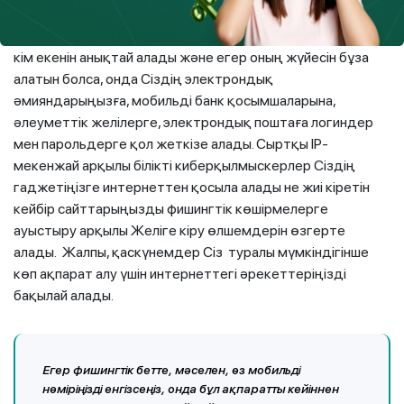
IP-мекенжайды пайдалана отырып, Сіздің қай елден
екеніңізді, қай қалада тұратыныңызды, провайдеріңіздің
кім екенін анықтай алады және егер оның жүйесін бұза
алатын болса, онда Сіздің электрондық
әмияндарыңызға, мобильді банк қосымшаларына,
әлеуметтік желілерге, электрондық поштаға логиндер
мен парольдерге қол жеткізе алады. Сыртқы IP-
мекенжай арқылы білікті киберқылмыскерлер Сіздің
гаджетіңізге интернеттен қосыла алады не жиі кіретін
кейбір сайттарыңызды фишингтік көшірмелерге
ауыстыру арқылы Желіге кіру өлшемдерін өзгерте
алады. Жалпы, қаскүнемдер Сіз туралы мүмкіндігінше
көп ақпарат алу үшін интернеттегі әрекеттеріңізді
бақылай алады.
Егер фишингтік бетте, мәселен, өз мобильді
нөміріңізді енгізсеңіз, онда бұл ақпаратты кейіннен