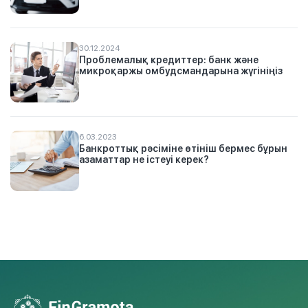
30.12.2024
Проблемалық кредиттер: банк және
микроқаржы омбудсмандарына жүгініңіз
6.03.2023
Банкроттық рәсіміне өтініш бермес бұрын
азаматтар не істеуі керек?