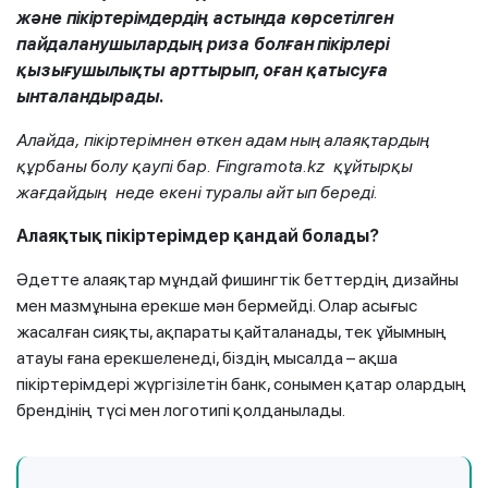
және
пікіртерімдердің астында көрсетілген
пайдаланушылардың
риза болған
пікірлері
қызығушылықты арттырып,
оған қатысуға
ынталандырады.
Алайда,
пікіртерімнен өткен
адам
ның
алаяқтардың
құрбаны болу қаупі бар. Fingramota.kz
құйтырқы
жағдайдың неде екені
туралы айт
ып береді.
Алаяқтық
пікіртерімдер
қандай
болады?
Әдетте алаяқтар мұндай фишингтік беттердің дизайны
мен мазмұнына ерекше мән бермейді. Олар асығыс
жасалған сияқты, ақпараты қайталанады, тек ұйымның
атауы ғана ерекшеленеді, біздің мысалда – ақша
пікіртерімдері жүргізілетін банк, сонымен қатар олардың
брендінің түсі мен логотипі қолданылады.