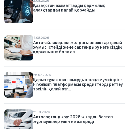
2.08.2026
Қазақстан азаматтарды қаржылық
алаяқтардан қалай қорғайды
4.08.2026
Авто-айлакерлік: жолдағы алаяқтар қалай
жұмыс істейді және сақтандыру неге сіздің
қорғаныңыз бола ал...
26.07.2026
Қарыз тұзағынан шығудың жаңа мүмкіндігі:
Finkelisim платформасы кредиттерді реттеу
тәсілін қалай өзг...
21.01.2026
Автосақтандыру: 2026 жылдан бастап
жүргізушілер үшін не өзгереді