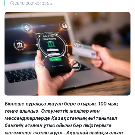
28.10.2021
10355
Бірнеше сұраққа жауап бере отырып, 100 мың
теңге алыңыз. Әлеуметтік желілер мен
мессенджерлерде Қазақстанның екі танымал
банкінің атынан ұтыс ойыны бар
пікіртерімге
сілтемелер
«кезіп жүр»
. Ақшалай сыйақы алған