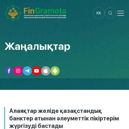
KK
Жаңалықтар
Алаяқтар желіде қазақстандық
банктер атынан әлеуметтік пікіртерім
жүргізуді бастады