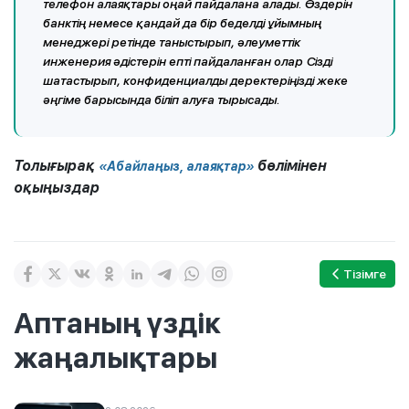
телефон алаяқтары оңай пайдалана алады. Өздерін
банктің немесе қандай да бір беделді ұйымның
менеджері ретінде таныстырып, әлеуметтік
инженерия әдістерін епті пайдаланған олар Сізді
шатастырып, конфиденциалды деректеріңізді жеке
әңгіме барысында біліп алуға тырысады.
Толығырақ
бөлімінен
«Абайлаңыз, алаяқтар»
оқыңыздар
Тізімге
Аптаның үздік
жаңалықтары