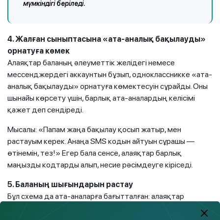
мүмкіндігі беріледі.
4. Жалған сыныптасына «ата-аналық бақылауды»
орнатуға көмек
Алаяқтар баланың әлеуметтік желідегі немесе
мессенджердегі аккаунтын бұзып, одноклассникке «ата-
аналық бақылауды» орнатуға көмектесуін сұрайды. Оны
шынайы көрсету үшін, барлық ата-аналардың келісімі
қажет деп сендіреді.
Мысалы: «Папам жаңа бақылау қосып жатыр, мен
растауым керек. Анаңа SMS кодын айтуын сұрашы —
өтінемін, тез!» Егер бала сенсе, алаяқтар барлық
маңызды кодтарды алып, несие рәсімдеуге кіріседі.
5. Баланың шығындарын растау
Бұл схема да ата-аналарға бағытталған: алаяқтар
қоңырау шалып немесе жазып, баланың Roblox немесе
Steam дүкенінде бір нәрсе сатып алғанын айтады. Жалған