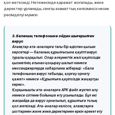
қол жеткізеді. Нәтижесінде қаражат жоғалады, жеке
деректер ұрланады, сенгіш азаматтың келісімінсіз несие
рәсімделуі мүмкін.
3. Баланың телефонына ойдан шығарылған
вирус
Алаяқтар ата-аналарға тағы бір әдіспен қысым
көрсетеді — баланың құрылғысына қауіпті вирус
туралы қорқытып. Олар әлеуметтік желі қауіпсіздік
қызметінің атынан қоңырау шалып немесе
мессенджерлерде хабарлама жібереді: «Бала
телефонынан вирус табылды, қорғау орнату
қажет» немесе «Құрылғыға қауіпсіздік жаңартуы
керек».
Қорқынышты ата-аналарға APK файл жүктеп алу
немесе сілтеме бойынша өту ұсынылады. Бұл екі
жағдайда да вирус орнатылып, құрылғыға толық
қол жеткізеді. Ата-аналар келіссе, алаяқтарға
шоттармен және жеке деректермен еркін әрекет ету