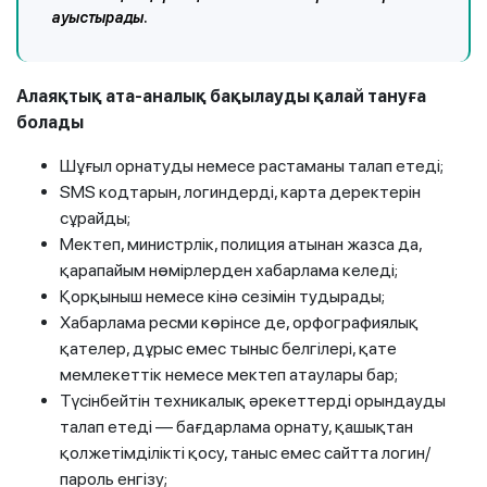
ауыстырады.
Алаяқтық ата-аналық бақылауды қалай тануға
болады
Шұғыл орнатуды немесе растаманы талап етеді;
SMS кодтарын, логиндерді, карта деректерін
сұрайды;
Мектеп, министрлік, полиция атынан жазса да,
қарапайым нөмірлерден хабарлама келеді;
Қорқыныш немесе кінә сезімін тудырады;
Хабарлама ресми көрінсе де, орфографиялық
қателер, дұрыс емес тыныс белгілері, қате
мемлекеттік немесе мектеп атаулары бар;
Түсінбейтін техникалық әрекеттерді орындауды
талап етеді — бағдарлама орнату, қашықтан
қолжетімділікті қосу, таныс емес сайтта логин/
пароль енгізу;