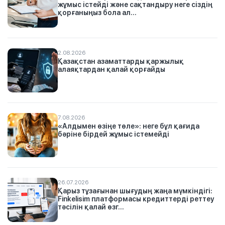
жұмыс істейді және сақтандыру неге сіздің
қорғаныңыз бола ал...
2.08.2026
Қазақстан азаматтарды қаржылық
алаяқтардан қалай қорғайды
7.08.2026
«Алдымен өзіңе төле»: неге бұл қағида
бәріне бірдей жұмыс істемейді
26.07.2026
Қарыз тұзағынан шығудың жаңа мүмкіндігі:
Finkelisim платформасы кредиттерді реттеу
тәсілін қалай өзг...