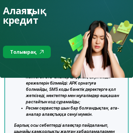
Алаяқтық
сатып алуды тексеру немесе тоқтату үшін код сұрайды.
Шын мәнінде сатып алу болмағандықтан, код арқылы
кредит
алаяқтар онлайн-банкингке, eGov және т.б. қол жеткізеді.
Неліктен схема жұмыс істейді
Толығырақ
Ата-аналар балаларын қорғау үшін сақтықты
жоғалтады;
Балаларға оңай манипуляция жасалады,
қорқыныш немесе кінә сезімін тудыру оңай;
Көптеген ата-аналар цифрлық қауіпсіздік
ережелерін білмейді: APK орнатуға
болмайды, SMS коды банктік деректерге қол
жеткізеді, мектептер мен мұғалімдер ешқашан
растайтын код сұрамайды;
Ресми сервистер шын бар болғандықтан, ата-
аналар алаяқтыққа сенуі мүмкін.
Барлық осы себептерді алаяқтар пайдаланып,
шынайы қамқорлықты жалған хабарламалармен