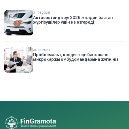
21.01.2026
Автосақтандыру: 2026 жылдан бастап
жүргізушілер үшін не өзгереді
30.12.2024
Проблемалық кредиттер: банк және
микроқаржы омбудсмандарына жүгініңіз