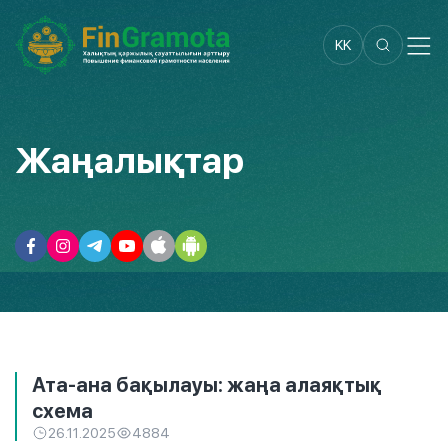
KK
Жаңалықтар
Ата-ана бақылауы: жаңа алаяқтық
схема
26.11.2025
4884