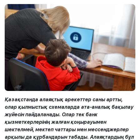
Қазақстанда алаяқтық әрекеттер саны артты,
олар қылмыстық схемаларда ата-аналық бақылау
жүйесін пайдаланады. Олар тек банк
қызметкерлерінің жалған қоңырауымен
шектелмей, мектеп чаттары мен мессенджерлер
арқылы да құрбандарын табады. Алаяқтардың бұл