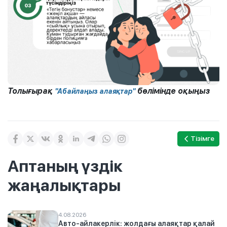
Толығырақ
бөлімінде оқыңыз
"Абайлаңыз алаяқтар"
Тізімге
Аптаның үздік
жаңалықтары
4.08.2026
Авто-айлакерлік: жолдағы алаяқтар қалай