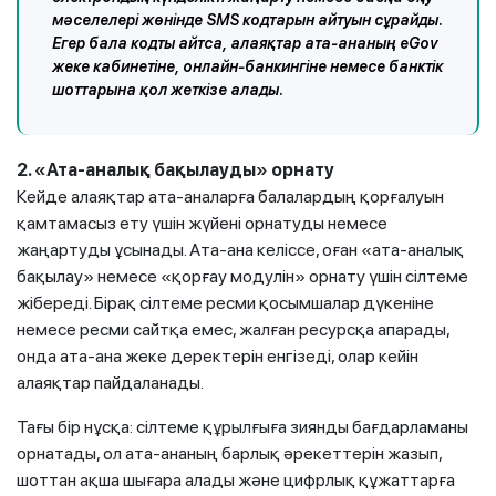
мәселелері жөнінде SMS кодтарын айтуын сұрайды.
Егер бала кодты айтса, алаяқтар ата-ананың eGov
жеке кабинетіне, онлайн-банкингіне немесе банктік
шоттарына қол жеткізе алады.
2. «Ата-аналық бақылауды» орнату
Кейде алаяқтар ата-аналарға балалардың қорғалуын
қамтамасыз ету үшін жүйені орнатуды немесе
жаңартуды ұсынады. Ата-ана келіссе, оған «ата-аналық
бақылау» немесе «қорғау модулін» орнату үшін сілтеме
жібереді. Бірақ сілтеме ресми қосымшалар дүкеніне
немесе ресми сайтқа емес, жалған ресурсқа апарады,
онда ата-ана жеке деректерін енгізеді, олар кейін
алаяқтар пайдаланады.
Тағы бір нұсқа: сілтеме құрылғыға зиянды бағдарламаны
орнатады, ол ата-ананың барлық әрекеттерін жазып,
шоттан ақша шығара алады және цифрлық құжаттарға