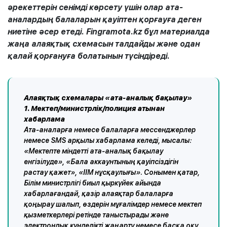
әрекеттерін сенімді көрсету үшін олар ата-
аналардың балаларын қауіптен қорғауға деген
ниетіне әсер етеді. Fingramota.kz бұл материалда
жаңа алаяқтық схемасын талдайды және одан
қалай қорғануға болатынын түсіндіреді.
Алаяқтық схемалары «ата-аналық бақылау»
1. Мектеп/министрлік/полиция атынан
хабарлама
Ата-аналарға немесе балаларға мессенджерлер
немесе SMS арқылы хабарлама келеді, мысалы:
«Мектепте міндетті ата-аналық бақылау
енгізілуде», «Бала аккаунтының қауіпсіздігін
растау қажет», «ІІМ нұсқаулығы». Сонымен қатар,
Білім министрлігі биыл қыркүйек айында
хабарлағандай, қазір алаяқтар балаларға
қоңырау шалып, өздерін мұғалімдер немесе мектеп
қызметкерлері ретінде таныстырады және
электрондық күнделікті жаңарту немесе басқа оқу