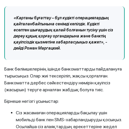
«Картаны бұғаттау – бұл күдікті операциялардың
қайталанбайтынына сенімді кепілдік. Күдікті
есептен шығарудың қалай болғанын түсіну үшін сіз
дереу құқық қорғау органдарына және банктің
қауіпсіздік қызметіне хабарласуыңыз қажет», -
дейді Роман Маргацкий.
Банк бөлімшелерінің ішінде банкоматтарды пайдалануға
тырысыңыз. Олар жиі тексеріліп, жақсы қорғалған.
Банкоматта дербес сәйкестендіру нөмірін қауіпсіз
(жасырын) теруге арналған жабдық болуға тиіс.
Бірнеше негізгі ұсыныстар:
Сіз жасамаған операцияларды бақылау үшін
мобильді банк пен SMS-хабарландыруды қосыңыз.
Осылайша сіз алаяқтардың әрекеттеріне жедел