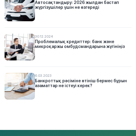
Автосақтандыру: 2026 жылдан бастап
жүргізушілер үшін не өзгереді
30.12.2024
Проблемалық кредиттер: банк және
микроқаржы омбудсмандарына жүгініңіз
6.03.2023
Банкроттық рәсіміне өтініш бермес бұрын
азаматтар не істеуі керек?