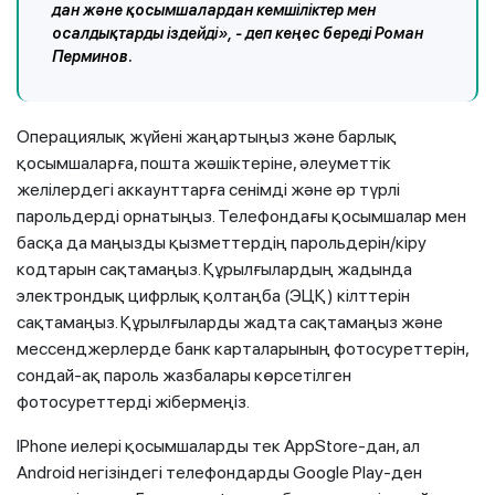
дан және қосымшалардан кемшіліктер мен
осалдықтарды іздейді», - деп кеңес береді Роман
Перминов.
Операциялық жүйені жаңартыңыз және барлық
қосымшаларға, пошта жәшіктеріне, әлеуметтік
желілердегі аккаунттарға сенімді және әр түрлі
парольдерді орнатыңыз. Телефондағы қосымшалар мен
басқа да маңызды қызметтердің парольдерін/кіру
кодтарын сақтамаңыз. Құрылғылардың жадында
электрондық цифрлық қолтаңба (ЭЦҚ) кілттерін
сақтамаңыз. Құрылғыларды жадта сақтамаңыз және
мессенджерлерде банк карталарының фотосуреттерін,
сондай-ақ пароль жазбалары көрсетілген
фотосуреттерді жібермеңіз.
IPhone иелері қосымшаларды тек AppStore-дан, ал
Android негізіндегі телефондарды Google Play-ден