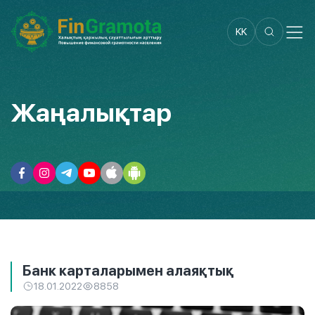
KK
Жаңалықтар
Банк карталарымен алаяқтық
18.01.2022
8858