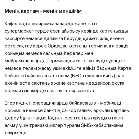
Менің картам – менің меншігім
Кафелерде, мейрамханаларда және тіпті
супермаркеттерде есеп айырысу кезінде картаңызды
кассирге немесе даяшыға берудің қажеті жоқ екенін
есте сақтау керек. Әрқашан картаны терминалға өзіңіз
қойыңыз немесе салыңыз. Кафелер мен
мейрамханаларда терминалды сізге әкелуді сұраңыз
немесе төлем жасау үшін әкімшіге өзіңіз барыңыз. Карта
бойынша байланыссыз төлем (NFC технологиясы) бар
екенін есте сақтаңыз және картаны кездейсоқ оқуға
болмайтын жерде сақтауға тырысыңыз.
Егер күдікті операцияларды байқасаңыз – мобильді
қосымша немесе банктің call-орталығы арқылы картаны
дереу бұғаттаңыз. Күдікті есептен шығаруды өткізіп
алмау үшін транзакциялар туралы SMS-хабарламаны
өшірмеңіз.