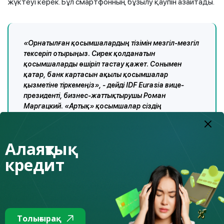
жүктеуі керек. Бұл смартфонның бұзылу қаупін азайтады.
«Орнатылған қосымшалардың тізімін мезгіл-мезгіл
тексеріп отырыңыз. Сирек қолданатын
қосымшаларды өшіріп тастау қажет. Сонымен
қатар, банк картасын ақылы қосымшалар
қызметіне тіркемеңіз», - дейді IDF Eurasia вице-
президенті, бизнес-жаттықтырушы Роман
Маргацкий. «Артық» қосымшалар сіздің
құрылғыңыздың жадын толтырып қана қоймайды,
сонымен қатар алаяқтар үшін қосымша ілмек
болып табылады».
Алаяқтық
кредит
Көбінесе алаяқтар сіздің деректеріңізді алу және
гаджетіңізді басқару үшін қашықтан қол жеткізудің
заңды бағдарламаларын пайдаланады. Осы
бағдарламалардың көмегімен қылмыскерлер парольдері
Толығырақ
мен кодтары бар банктен SMS-ті оқып, мобильдік банк