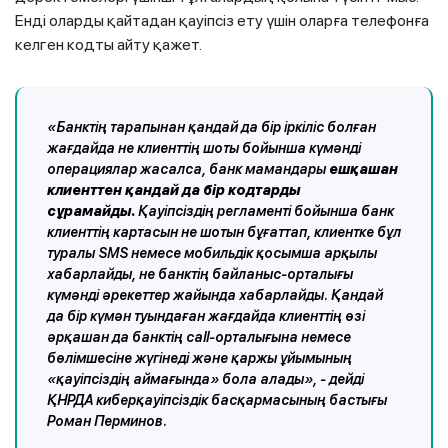
Енді оларды қайтадан қауіпсіз ету үшін оларға телефонға
келген кодты айту қажет.
«Банктің тарапынан қандай да бір іркіліс болған
жағдайда не клиенттің шоты бойынша күмәнді
операциялар жасалса, банк мамандары
ешқашан
клиенттен қандай да бір кодтарды
сұрамайды.
Қауіпсіздің регламенті бойынша банк
клиенттің картасын не шотын бұғаттап, клиентке бұл
туралы SMS немесе мобильдік қосымша арқылы
хабарлайды, не банктің байланыс-орталығы
күмәнді әрекеттер жайында хабарлайды. Қандай
да бір күмән туындаған жағдайда клиенттің өзі
әрқашан да банктің call-орталығына немесе
бөлімшесіне жүгінеді және қаржы ұйымының
«қауіпсіздің аймағында» бола алады», - дейді
ҚНРДА киберқауіпсіздік басқармасының бастығы
Роман Перминов.