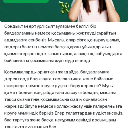
қосымшасына кіріп, ақша аудара алады немесе сіздің
атыңызға кредит ала алады. Егер сіз осындай қосымшаны
ұялы телефонға орнатсаңыз, мұның бәрі мүмкін болады.
Сондықтан әртүрлі сылтаулармен белгілі бір
бағдарламаны немесе қосымшаны жүктеуді сұрайтын
адамдарға сенбеңіз. Мысалы, олар сізге қоңырау шалып,
өздерін банктің немесе басқа қаржы ұйымдарының
қызметкері ретінде таныстырып, алаяқтық шабуылдарға
байланысты қосымшаны жүктеуді өтінеді.
Қосымшаларды орнатқан жағдайда, бағдарламаға
деректерді бақылауға, геолокацияға және байланыс
нөмірлері тізіміне кіруге рұқсат беру керек пе? Мұны
қажет болған жағдайда ғана жасауға болады, мысалы:
такси қызметінің қосымшасына сіздің орналасқан
жеріңізді білуге немесе коллаж жасау үшін галереяңызға
кіруге мүмкіндік беріңіз. Егер талаптардан күдіктенсеңіз,
бас тартуға және басқа, неғұрлым сенімді қосымшаны
таңдауға құқығыңыз бар.