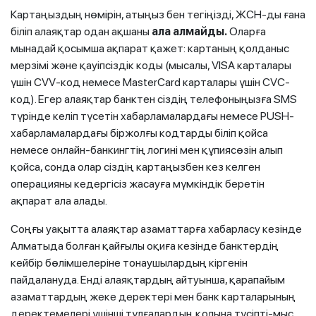
Картаңыздың нөмірін, атыңыз бен тегіңізді, ЖСН-ды ғана
біліп алаяқтар одан ақшаны
ала алмайды.
Оларға
мынадай қосымша ақпарат қажет: картаның қолданыс
мерзімі және қауіпсіздік коды (мысалы, VISA карталары
үшін CVV-код немесе MasterCard карталары үшін CVC-
код). Егер алаяқтар банктен сіздің телефоныңызға SMS
түрінде келіп түсетін хабарламалардағы немесе PUSH-
хабарламалардағы біржолғы кодтарды біліп қойса
немесе онлайн-банкингтің логині мен құпиясөзін алып
қойса, сонда олар сіздің картаңызбен кез келген
операцияны кедергісіз жасауға мүмкіндік беретін
ақпарат ала алады.
Соңғы уақытта алаяқтар азаматтарға хабарласу кезінде
Алматыда болған қайғылы оқиға кезінде банктердің
кейбір бөлімшелеріне тонаушылардың кіргенін
пайдалануда. Енді алаяқтардың айтуынша, қарапайым
азаматтардың жеке деректері мен банк карталарының
деректемелері үшінші тұлғалардың қолына түсіпті-мыс.