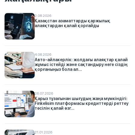
2.08.2026
Қазақстан азаматтарды қаржылық
алаяқтардан қалай қорғайды
4.08.2026
Авто-айлакерлік: жолдағы алаяқтар қалай
жұмыс істейді және сақтандыру неге сіздің
қорғаныңыз бола ал...
26.07.2026
Қарыз тұзағынан шығудың жаңа мүмкіндігі:
Finkelisim платформасы кредиттерді реттеу
тәсілін қалай өзг...
21.01.2026