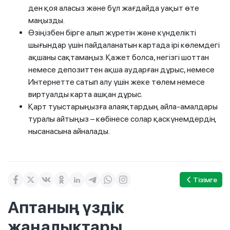
ден қоя аласыз және бұл жағдайда уақыт өте
маңызды.
Өзіңізбен бірге алып жүретін және күнделікті
шығындар үшін пайдаланатын картада ірі көлемдегі
ақшаны сақтамаңыз. Қажет болса, негізгі шоттан
немесе депозиттен ақша аударған дұрыс, немесе
Интернетте сатып алу үшін жеке төлем немесе
виртуалды карта ашқан дұрыс.
Қарт туыстарыңызға алаяқтардың айла-амалдары
туралы айтыңыз – көбінесе солар қаскүнемдердің
нысанасына айналады.
Тізімге
Аптаның үздік
жаңалықтары