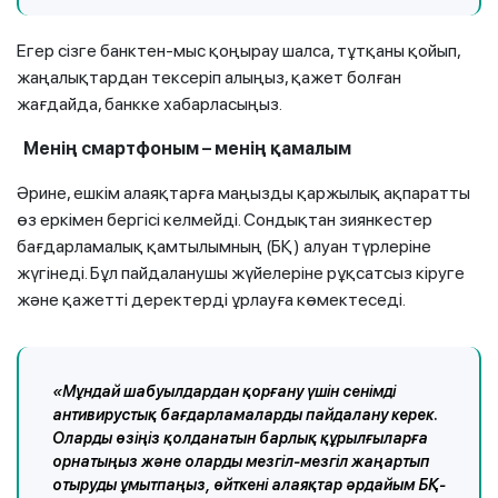
Егер сізге банктен-мыс қоңырау шалса, тұтқаны қойып,
жаңалықтардан тексеріп алыңыз, қажет болған
жағдайда, банкке хабарласыңыз.
Менің смартфоным – менің қамалым
Әрине, ешкім алаяқтарға маңызды қаржылық ақпаратты
өз еркімен бергісі келмейді. Сондықтан зиянкестер
бағдарламалық қамтылымның (БҚ) алуан түрлеріне
жүгінеді. Бұл пайдаланушы жүйелеріне рұқсатсыз кіруге
және қажетті деректерді ұрлауға көмектеседі.
«Мұндай шабуылдардан қорғану үшін сенімді
антивирустық бағдарламаларды пайдалану керек.
Оларды өзіңіз қолданатын барлық құрылғыларға
орнатыңыз және оларды мезгіл-мезгіл жаңартып
отыруды ұмытпаңыз, өйткені алаяқтар әрдайым БҚ-