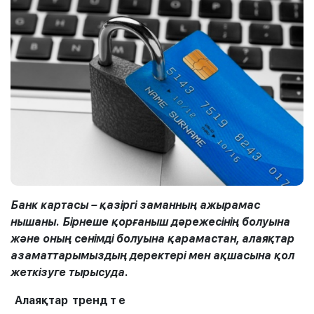
Банк картасы – қазіргі заманның ажырамас
нышаны. Бірнеше қорғаныш дәрежесінің болуына
және оның сенімді болуына қарамастан, алаяқтар
азаматтарымыздың деректері мен ақшасына қол
жеткізуге тырысуда.
Алаяқтар
тренд
т
е