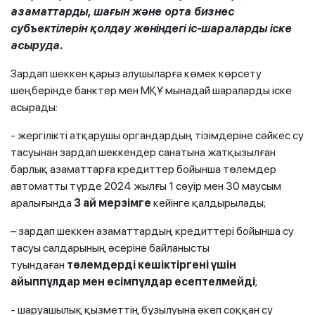
азаматтарды, шағын және орта бизнес
субъектілерін қолдау жөніндегі іс-шараларды іске
асыруда.
Зардап шеккен қарыз алушыларға көмек көрсету
шеңберінде банктер мен МҚҰ мынадай шараларды іске
асырады:
- жергілікті атқарушы органдардың тізімдеріне сәйкес су
тасуынан зардап шеккендер санатына жатқызылған
барлық азаматтарға кредиттер бойынша төлемдер
автоматты түрде 2024 жылғы 1 сәуір мен 30 маусым
аралығында
3 ай мерзімге
кейінге қалдырылады;
– зардап шеккен азаматтардың кредиттері бойынша су
тасуы салдарының әсеріне байланысты
туындаған
төлемдерді кешіктіргені үшін
айыппұлдар мен өсімпұлдар есептелмейді
;
- шаруашылық қызметтің бұзылуына әкеп соққан су