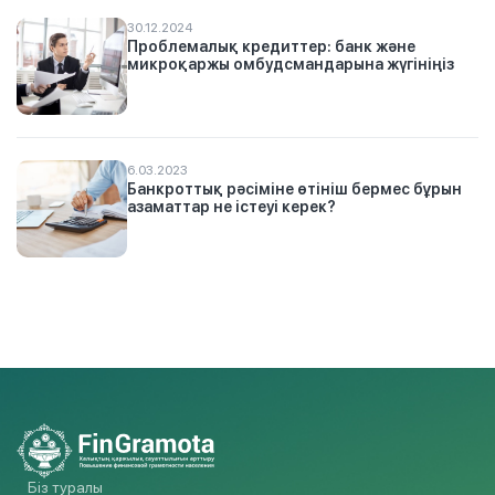
30.12.2024
Проблемалық кредиттер: банк және
микроқаржы омбудсмандарына жүгініңіз
6.03.2023
Банкроттық рәсіміне өтініш бермес бұрын
азаматтар не істеуі керек?
Біз туралы