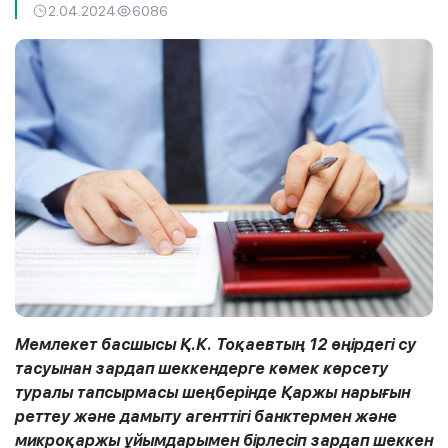
2.04.2024
6086
Мемлекет басшысы Қ.К. Тоқаевтың 12 өңірдегі су
тасуынан зардап шеккендерге көмек көрсету
туралы тапсырмасы шеңберінде Қаржы нарығын
реттеу және дамыту агенттігі банктермен және
микроқаржы ұйымдарымен бірлесіп зардап шеккен