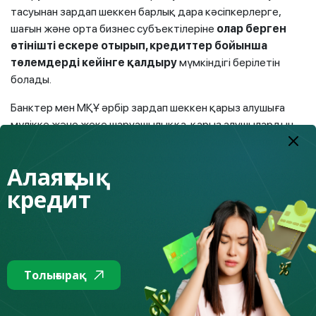
тасуынан зардап шеккен барлық дара кәсіпкерлерге,
шағын және орта бизнес субъектілеріне
олар берген
өтінішті ескере отырып, кредиттер бойынша
төлемдерді кейінге қалдыру
мүмкіндігі берілетін
болады.
Банктер мен МҚҰ әрбір зардап шеккен қарыз алушыға
мүлікке және жеке шаруашылыққа, қарыз алушылардың
кірістері мен қаржылық жағдайына келтірілген залалдың
әсерін бағалау үшін жеке талдау жүргізеді, оның
Алаяқтық
негізінде кредиттер бойынша қосымша дербес қолдау
кредит
көрсету шаралары айқындалатын болады.
Қарыз алушыларға көмек көрсету шаралары туралы
зардап шеккен азаматтар мен кәсіпкерлерге хабарлау
мақсатында әлеуметтік желілердегі кредиттік
ұйымдардың ресми сайттары мен аккаунттарында тиісті
Толығырақ
өтініштерді берудің нақты алгоритмдері және
кредиттерді қайта құрылымдауды жүргізу тәртібі