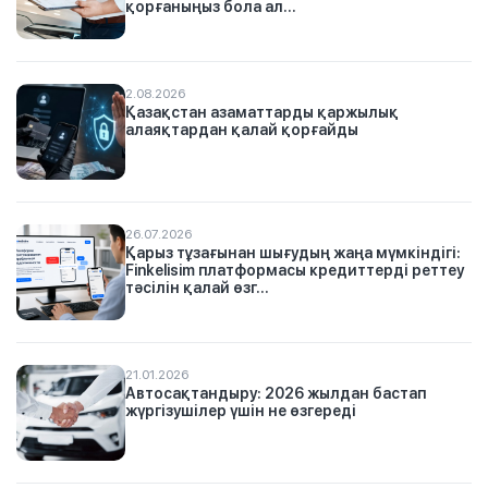
қорғаныңыз бола ал...
2.08.2026
Қазақстан азаматтарды қаржылық
алаяқтардан қалай қорғайды
26.07.2026
Қарыз тұзағынан шығудың жаңа мүмкіндігі:
Finkelisim платформасы кредиттерді реттеу
тәсілін қалай өзг...
21.01.2026
Автосақтандыру: 2026 жылдан бастап
жүргізушілер үшін не өзгереді