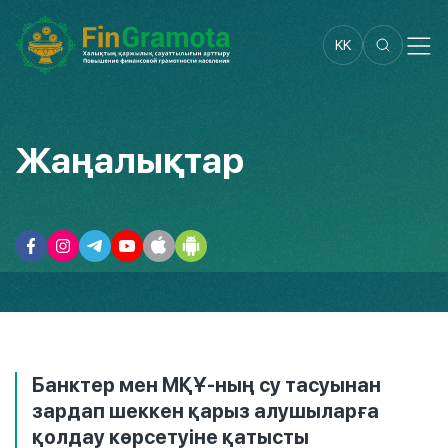
KK
Жаңалықтар
Банктер мен МҚҰ-ның су тасуынан
зардап шеккен қарыз алушыларға
қолдау көрсетуіне қатысты