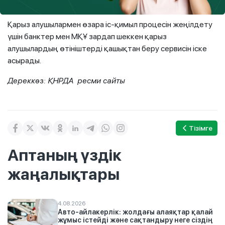
жариялануда.
Қарыз алушылармен өзара іс-қимыл процесін жеңілдету
үшін банктер мен МҚҰ зардап шеккен қарыз
алушылардың өтініштерді қашықтан беру сервисін іске
асырады.
Дереккөз: ҚНРДА ресми сайты
Тізімге
Аптаның үздік
жаңалықтары
4.08.2026
Авто-айлакерлік: жолдағы алаяқтар қалай
жұмыс істейді және сақтандыру неге сіздің