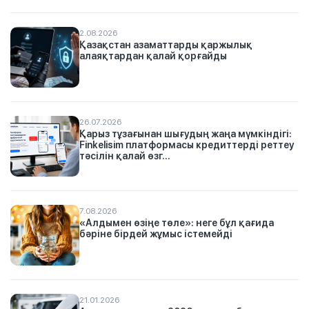
2.08.2026
Қазақстан азаматтарды қаржылық
алаяқтардан қалай қорғайды
26.07.2026
Қарыз тұзағынан шығудың жаңа мүмкіндігі:
Finkelisim платформасы кредиттерді реттеу
тәсілін қалай өзг...
7.08.2026
«Алдымен өзіңе төле»: неге бұл қағида
бәріне бірдей жұмыс істемейді
21.01.2026