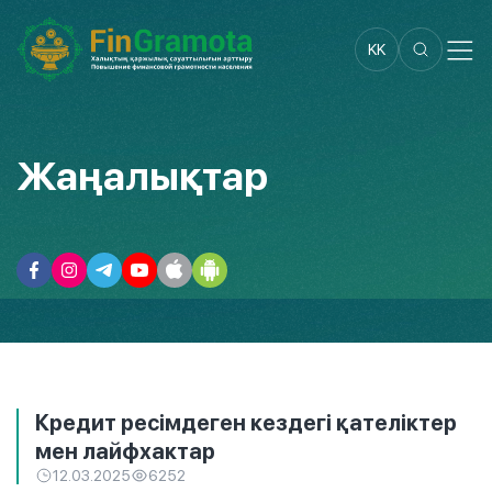
KK
Жаңалықтар
Кредит ресімдеген кездегі қателіктер
мен лайфхактар
12.03.2025
6252