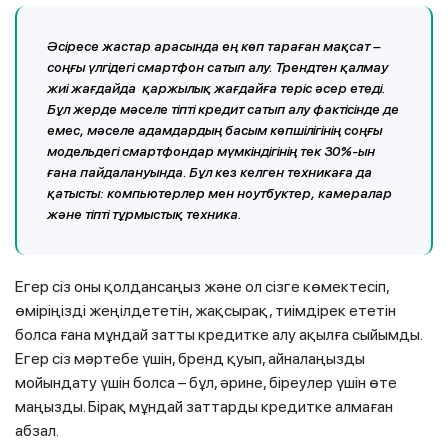
Әсіресе жастар арасында ең көп тараған мақсат –
соңғы үлгідегі смартфон сатып алу. Трендтен қалмау
жиі жағдайда қаржылық жағдайға теріс әсер етеді.
Бұл жерде мәселе тіпті кредит сатып алу фактісінде де
емес, мәселе адамдардың басым көпшілігінің соңғы
модельдегі смартфондар мүмкіндігінің тек 30%-ын
ғана пайдалануында. Бұл кез келген техникаға да
қатысты: компьютерлер мен ноутбуктер, камералар
және тіпті тұрмыстық техника.
Егер сіз оны қолдансаңыз және ол сізге көмектесіп,
өміріңізді жеңілдететін, жақсырақ, тиімдірек ететін
болса ғана мұндай затты кредитке алу ақылға сыйымды.
Егер сіз мәртебе үшін, бренд қуып, айналаңызды
мойындату үшін болса – бұл, әрине, біреулер үшін өте
маңызды. Бірақ мұндай заттарды кредитке алмаған
абзал.