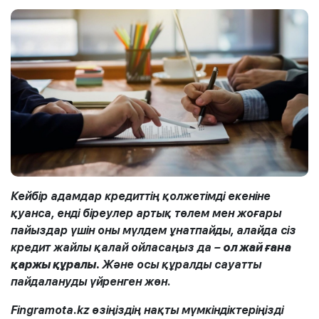
Кейбір адамдар кредиттің қолжетімді екеніне
қуанса, енді біреулер артық төлем мен жоғары
пайыздар үшін оны мүлдем ұнатпайды, алайда сіз
кредит жайлы қалай ойласаңыз да –
ол жай ғана
қаржы құралы.
Және осы құралды сауатты
пайдалануды үйренген жөн.
Fingramota.kz өзіңіздің нақты мүмкіндіктеріңізді