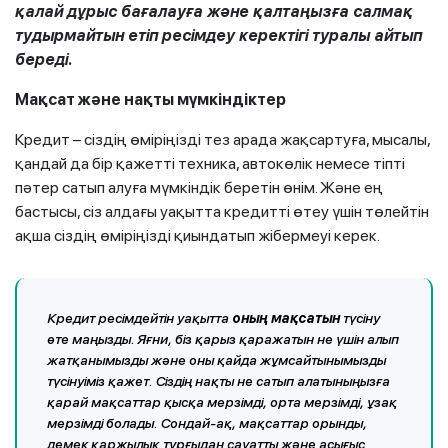
қалай дұрыс бағалауға және қалтаңызға салмақ
тудырмайтын етіп ресімдеу керектігі туралы айтып
береді.
Мақсат және нақты мүмкіндіктер
Кредит – сіздің өміріңізді тез арада жақсартуға, мысалы,
қандай да бір қажетті техника, автокөлік немесе тіпті
пәтер сатып алуға мүмкіндік беретін өнім. Және ең
бастысы, сіз алдағы уақытта кредитті өтеу үшін төлейтін
ақша сіздің өміріңізді қиындатып жібермеуі керек.
Кредит ресімдейтін уақытта
оның мақсатын
түсіну
өте маңызды. Яғни, біз қарыз қаражатын не үшін алып
жатқанымызды және оны қайда жұмсайтынымызды
түсінуіміз қажет. Сіздің нақты не сатып алатыныңызға
қарай мақсаттар қысқа мерзімді, орта мерзімді, ұзақ
мерзімді болады. Сондай-ақ, мақсаттар орынды,
демек қаржылық тұрғыдан сауатты және асығыс