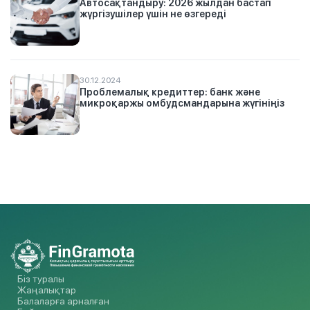
Автосақтандыру: 2026 жылдан бастап
жүргізушілер үшін не өзгереді
30.12.2024
Проблемалық кредиттер: банк және
микроқаржы омбудсмандарына жүгініңіз
Біз туралы
Жаңалықтар
Балаларға арналған