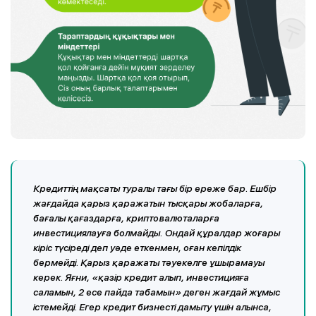
Кредиттің мақсаты туралы тағы бір ереже бар. Ешбір
жағдайда қарыз қаражатын тысқары жобаларға,
бағалы қағаздарға, криптовалюталарға
инвестициялауға болмайды. Ондай құралдар жоғары
кіріс түсіреді деп уәде еткенмен, оған кепілдік
бермейді. Қарыз қаражаты тәуекелге ұшырамауы
керек. Яғни, «қазір кредит алып, инвестицияға
саламын, 2 есе пайда табамын» деген жағдай жұмыс
істемейді. Егер кредит бизнесті дамыту үшін алынса,