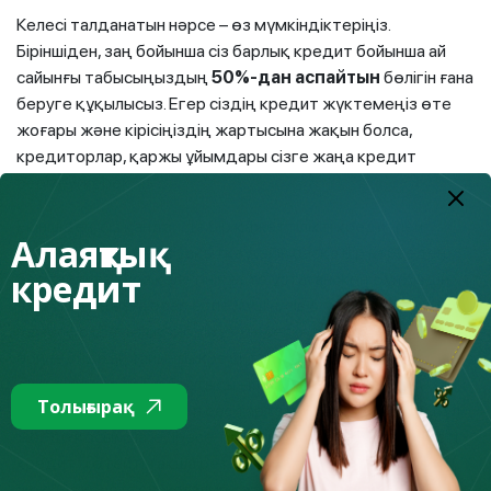
Келесі талданатын нәрсе – өз мүмкіндіктеріңіз.
Біріншіден, заң бойынша сіз барлық кредит бойынша ай
сайынғы табысыңыздың
50%-дан аспайтын
бөлігін ғана
беруге құқылысыз. Егер сіздің кредит жүктемеңіз өте
жоғары және кірісіңіздің жартысына жақын болса,
кредиторлар, қаржы ұйымдары сізге жаңа кредит
бермеуі керек.
Екіншіден, сіз қандай да бір қажеттілікті кредитпен
Алаяқтық
өтеген кезде, біраз уақытқа дейін басқа бір нәрседен
кредит
бас тартуға тура келетінін есте ұстаған жөн. Бұл сіздің
әл-ауқатыңызға әсер етпеуі үшін, сіз отырып, жеке
немесе отбасылық бюджетті есепке алуыңыз қажет,
әрине онда ай сайынғы кредит төлемі міндетті түрде
ескерілуі керек. Ең бастысы –кредиттің не үшін
Толығырақ
төленетінін, яғни неден бас тартатыныңызды түсіну. Бұл
жерде қосымша, әсіресе тұрақты келіп түспейтін кірісті
кредитті өтейтін ақша ретінде қарастырудың қажеті
жоқ. Ол кенеттен жоғалып кететін жағдайды елестетіп,