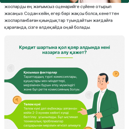
жоспарды ең жағымсыз сценарийге сүйене отырып
жасаңыз. Содан кейін, егер бәрі жақсы болса, кенеттен
жоспарланбаған қиындықтар туындайтын жағдайға
қарағанда, сізге әлдеқайда оңай болады.