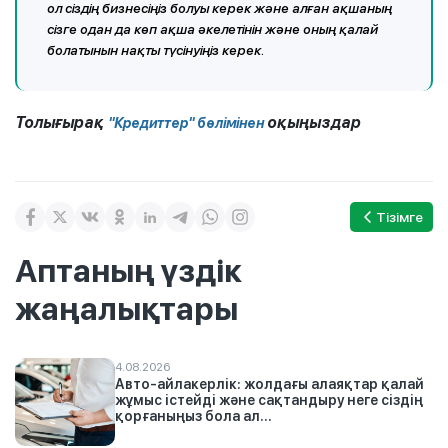
ол сіздің бизнесіңіз болуы керек және алған ақшаның
сізге одан да көп ақша әкелетінін және оның қалай
болатынын нақты түсінуіңіз керек.
Толығырақ
оқыңыздар
"Кредиттер" бөлімінен
Тізімге
Аптаның үздік
жаңалықтары
4.08.2026
Авто-айлакерлік: жолдағы алаяқтар қалай
жұмыс істейді және сақтандыру неге сіздің
қорғаныңыз бола ал...