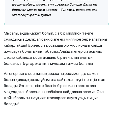
шешім қабылданған, яғни орынсыз болады. Бірақ ең
бастысы, мақсатсыз кредит – бұл қиын салдарларға
әкеп соқтыратын қарыз.
Мысалы, ақша қажет болып, сіз бір миллион теңге
сұрадыңыз делік, ал банк сізге екі миллион бере алатыны
хабарлайды! Әрине, сіз қосымша бір миллионды қайда
жұмсауға болатынын табасыз. Алайда, егер сіз асығыс
шешім қабылдап, осы ақшаны бірден алып алатын
болсаңыз, бұл әрекетіңіз мүлдем тиімсіз болады.
Ал егер сізге қосымша қаражаты расымен де қажет
болып қалса, қаржы ұйымына қайтадан жүгінгеніңіз жөн
болады. Әдетте, сізге белгілі бір соманы алдын ала
мақұлдаған болса, оны кейінірек пайдалана аласыз. Оған
дейін барлығын мұқият жоспарлап алуға уақытыңыз
болады!