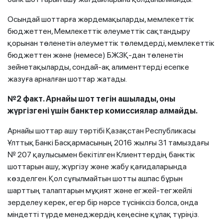
Осындай шоттарға жәрдемақыларды, мемлекеттік
бюджеттен, Мемлекеттік әлеуметтік сақтандыру
қорынан төленетін әлеуметтік төлемдерді, мемлекеттік
бюджеттен және (немесе) БЖЗҚ-дан төленетін
зейнетақыларды, сондай-ақ алименттерді есепке
жазуға арналған шоттар жатады.
№2 факт. Арнайы шот тегін ашылады, оны
жүргізгені үшін банктер комиссиялар алмайды.
Арнайы шоттар ашу тәртібі Қазақстан Республикасы
Ұлттық Банкі Басқармасының 2016 жылғы 31 тамыздағы
№ 207 қаулысымен бекітілген Клиенттердің банктік
шоттарын ашу, жүргізу және жабу қағидаларында
көзделген. Қол сұғылмайтын шотты ашпас бұрын
шарттың талаптарын мұқият және егжей-тегжейлі
зерделеу керек, егер бір нәрсе түсініксіз болса, онда
міндетті түрде менеджердің кеңесіне құлақ түріңіз.