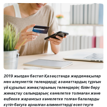
2019
жылдан бастап
Қазақстанда жәрдемақылар
мен әлеуметтік төлемдерді; азаматтардың тұрғын
үй құрылыс жинақтарының төлемдерін; білім беру
жинақтау салымдарын; кәмелетке толмаған және
еңбекке жарамсыз кәмелетке толған балаларды
күтіп-бағуға арналған алименттерді есеп
теуге