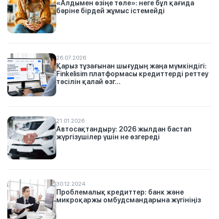
«Алдымен өзіңе төле»: неге бұл қағида
бәріне бірдей жұмыс істемейді
26.07.2026
Қарыз тұзағынан шығудың жаңа мүмкіндігі:
Finkelisim платформасы кредиттерді реттеу
тәсілін қалай өзг...
21.01.2026
Автосақтандыру: 2026 жылдан бастап
жүргізушілер үшін не өзгереді
30.12.2024
Проблемалық кредиттер: банк және
микроқаржы омбудсмандарына жүгініңіз