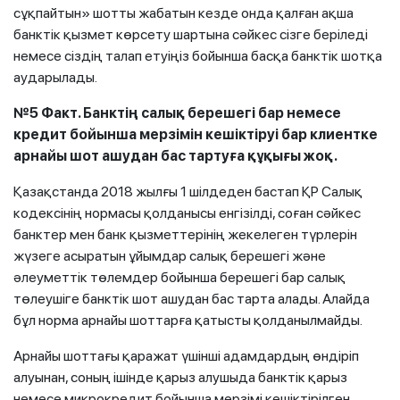
сұқпайтын» шотты жабатын кезде онда қалған ақша
банктік қызмет көрсету шартына сәйкес сізге беріледі
немесе сіздің талап етуіңіз бойынша басқа банктік шотқа
аударылады.
№5 Факт. Банктің салық берешегі бар немесе
кредит бойынша мерзімін кешіктіруі бар клиентке
арнайы шот ашудан бас тартуға құқығы жоқ.
Қазақстанда 2018 жылғы 1 шілдеден бастап ҚР Салық
кодексінің нормасы қолданысы енгізілді, соған сәйкес
банктер мен банк қызметтерінің жекелеген түрлерін
жүзеге асыратын ұйымдар салық берешегі және
әлеуметтік төлемдер бойынша берешегі бар салық
төлеушіге банктік шот ашудан бас тарта алады. Алайда
бұл норма арнайы шоттарға қатысты қолданылмайды.
Арнайы шоттағы қаражат үшінші адамдардың өндіріп
алуынан, соның ішінде қарыз алушыда банктік қарыз
немесе микрокредит бойынша мерзімі кешіктірілген