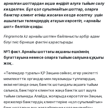
арналған шоттардан ақша өндіріп алуға тыйым салу
көзделген. Бұл қол сұғылмайтын шоттар, оларға
банктер клиент өтініш жасаған кезде есептеу үшін
ашылатын төлемдердің атауын көрсетіп, «арнайы
шот» белгісін қояды.
Fingramota.kz арнайы шотпен байланысты әрбір адам
білуі тиіс бірнеше фактіні қарастырады.
№1 факт. Арнайы шоттағы ақшаны ешкімнің
бұғаттауына немесе оларға тыйым салуына құқығы
жоқ
.
«Төлемдер туралы» ҚР Заңына сәйкес, егер уәкілетті
мемлекеттік органдар мен лауазымды тұлғалардың
өкімі негізінде оның банктік шотындағы ақшаға тыйым
салынса, банктерге клиентке жаңа банктік шот ашуға
тыйым салынады. Алайда, жоғарыда көрсетілген Заңның
ережелері банктердің клиенттеріне «қол сұғылмайтын»
банк шоттарын ашу жағдайларына қолданылмайды.