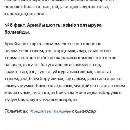
берешек болатын жағдайда өндіріп алудан толық
көлемде қорғалған.
№6 факт. Арнайы шотты өзіңіз толтыруға
болмайды.
Арнайы шоттарға тек мемлекеттен төленетін
әлеуметтік төлемдер, жәрдемақылар, кәмелетке
толмаған және еңбекке жарамсыз кәмелетке толған
балаларды күтіп-бағуға арналған алименттер,
азаматтардың тұрғын үй құрылысы жинақтарының
төлемдері, білім беру жинақтау салымдары ғана есепке
алынуы мүмкін. Банктер ақшаның мұндай шоттарға төлем
мақсатының тиісті коды бойынша және ақша жіберушіге
түсуін бақылауды жүзеге асырады.
Толығырақ
оқыңыздар
"Кредиттер" бөлімінен