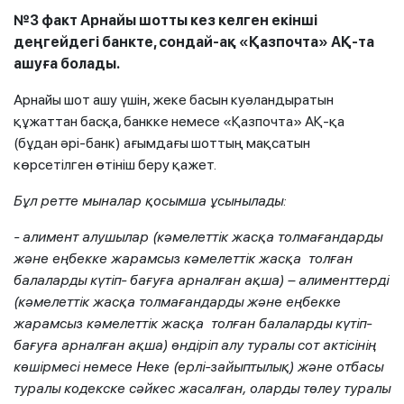
№3 факт Арнайы шотты кез келген екінші
деңгейдегі банкте, сондай-ақ «Қазпочта» АҚ-та
ашуға болады.
Арнайы шот ашу үшін, жеке басын куәландыратын
құжаттан басқа, банкке немесе «Қазпочта» АҚ-қа
(бұдан әрі-банк) ағымдағы шоттың мақсатын
көрсетілген өтініш беру қажет.
Бұл ретте мыналар қосымша ұсынылады:
- алимент алушылар (кәмелеттік жасқа толмағандарды
және еңбекке жарамсыз кәмелеттік жасқа толған
балаларды күтіп- бағуға арналған ақша) – алименттерді
(кәмелеттік жасқа толмағандарды және еңбекке
жарамсыз кәмелеттік жасқа толған балаларды күтіп-
бағуға арналған ақша) өндіріп алу туралы сот актісінің
көшірмесі немесе Неке (ерлі-зайыптылық) және отбасы
туралы кодекске сәйкес жасалған, оларды төлеу туралы