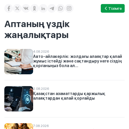
Тізімге
Аптаның үздік
жаңалықтары
4.08.2026
Авто-айлакерлік: жолдағы алаяқтар қалай
жұмыс істейді және сақтандыру неге сіздің
қорғаныңыз бола ал...
2.08.2026
Қазақстан азаматтарды қаржылық
алаяқтардан қалай қорғайды
7.08.2026