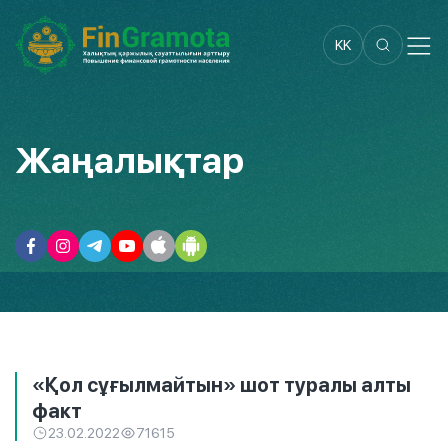
KK
Жаңалықтар
«Қол сұғылмайтын» шот туралы алты
факт
23.02.2022
71615