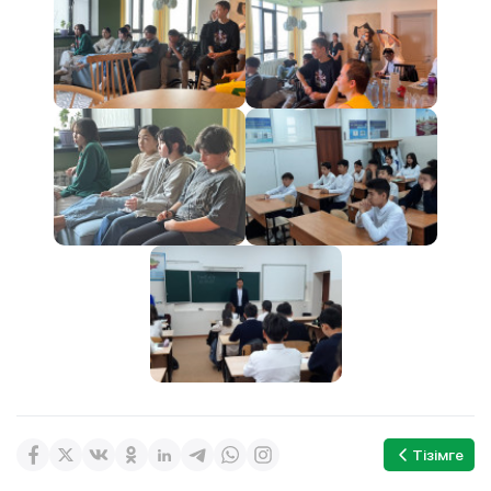
Тізімге