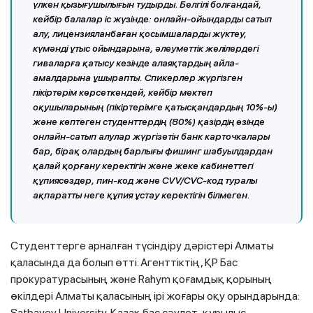
үлкен қызығушылығын тудырды. Белгілі болғандай,
кейбір балалар іс жүзінде: онлайн-ойындарды сатып
алу, лицензияланбаған қосымшаларды жүктеу,
күмәнді ұтыс ойындарына, әлеуметтік желілердегі
гиваларға қатысу кезінде алаяқтардың айла-
амалдарына ұшырапты. Спикерлер жүргізген
пікіртерім көрсеткендей, кейбір мектеп
оқушыларының (пікіртерімге қатысқандардың 10%-ы)
және көптеген студенттердің (80%) қазірдің өзінде
онлайн-сатып алулар жүргізетін банк карточкалары
бар, бірақ олардың барлығы фишинг шабуылдардан
қалай қорғану керектігін және жеке кабинеттегі
құпиясөздер, пин-код және CVV/CVC-код туралы
ақпаратты неге құпия ұстау керектігін білмеген.
Студенттерге арналған түсіндіру дәрістері Алматы
қаласында да болып өтті. Агенттіктің, ҚР Бас
прокуратурасының және Rahym қоғамдық қорының
өкілдері Алматы қаласының ірі жоғары оқу орындарында:
Satbayev University, Қазақ бас сәулет-құрылыс