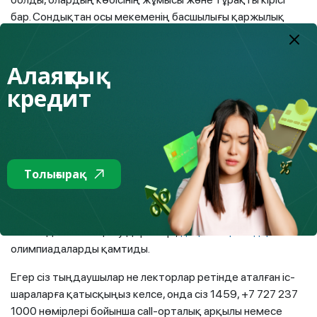
бар. Сондықтан осы мекеменің басшылығы қаржылық
сауаттылық бойынша дәріс өткізу туралы бастама
көтерді. Спикерлер сөз сөйлеуі барысында ақпараттық
Алаяқтық
қауіпсіздік қағидалары, сондай-ақ Қазақстанда
зейнетақы жүйесі мен депозиттерге кепілдік беру жүйесі
кредит
қалай жұмыс істейтіні туралы айтып берді, өз кірістері
мен шығыстарын жоспарлау, кредит сияқты құралды
сауатты пайдалану, өз жинақтарын инвестициялау
бойынша лайфхактармен бөлісті.
Толығырақ
, FinGramota.kz жобасының
Естеріңізге сала кетейік
шеңберіндегі қаржылық сауаттылық апталықтары
Қазақстанның оқу орындарында 2022 жылғы 20 сәуірден
басталды және оқыту дәрістері,
мен
дөңгелек үстелдер
олимпиадаларды қамтиды.
Егер сіз тыңдаушылар не лекторлар ретінде аталған іс-
шараларға қатысқыңыз келсе, онда сіз 1459, +7 727 237
1000 нөмірлері бойынша call-орталық арқылы немесе