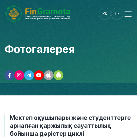
KK
Фотогалерея
Мектеп оқушылары және студенттерге
арналған қаржылық сауаттылық
бойынша дәрістер циклі