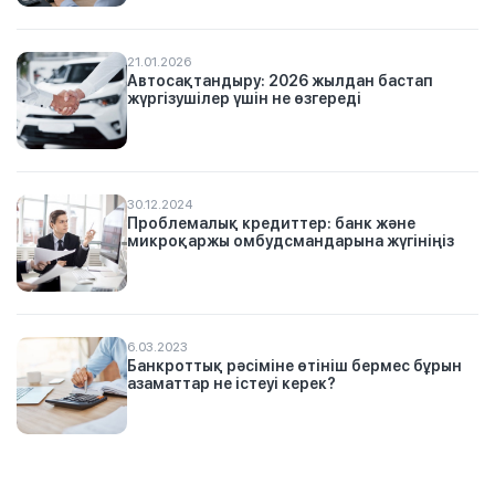
21.01.2026
Автосақтандыру: 2026 жылдан бастап
жүргізушілер үшін не өзгереді
30.12.2024
Проблемалық кредиттер: банк және
микроқаржы омбудсмандарына жүгініңіз
6.03.2023
Банкроттық рәсіміне өтініш бермес бұрын
азаматтар не істеуі керек?