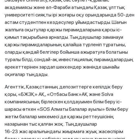
академиясы және әл-Фараби атындағы Қазақ ұлттық
университеті сияқты ірі жоғары оқу орындарында 50-ден
астам студентпен кездесулер ұйымдастырды. Шағын
жалпыға оқытулар қаржы пирамидаларына қарсы іс-
қимыл тақырыбына арналды. Тыңдаушылар заманауи
қаржы пирамидаларының қалайша түрленіп тұратыны,
оларды қандай белгілер бойынша ажыратуға болатыны
туралы білді, сондай-ақ инвестициялық пирамидалардың
әрекеттерінен зардап шеккендер жөнінде шынайы
оқиғалар тыңдады.
Агенттік, Қазақстанның депозиттерге кепілдік беру
қоры, «БЖЗҚ» АҚ, «Отбасы Банк»АҚ және Solva
компаниясының бірлескен қолдауымен білім беру іс-
шарасы өткен «SOS Алматы Балалар ауылы» білім беру
жетім балалар мекемесі де қаржы реттеушісінің
назарынан тыс қалған жоқ. Тыңдаушылар
16-23 жас аралығындағы жиырмаға жуық жасөспірім
болды, олардың көбісінің жұмысы және тұрақты кірісі