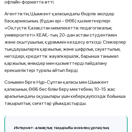
офлайн-форматта өтті.
Агенттіктің Шымкент қаласындағы Өңірлік өкілдер
басқармасының (бұдан әрі – ӨӨБ) қызметкерлері
«Оңтүстік Қазақстан мемлекеттік педагогикалық
университеті» КЕАҚ-тың 20-дан астам студентімен
және оқытушылық құраммен кездесу өткізді. Спикерлер
тыңдаушыларға қаржылық және цифрлық сауаттылық
негіздері, кредиттік жауапкершілік, барынша танымал
қаржылық өнімдер мен қызметтерді пайдалану
ерекшеліктері туралы айтып берді.
Сонымен бірге Нұр-Сұлтан қаласы мен Шымкент
қаласының ӨӨБ бес білім беру мектебінің 10-15 жас
аралығындағы оқушылары үшін киберқауіпсіздік бойынша
тақырыптық сағаттар ұйымдастырды.
Интернет- алаяқтық тақырыбы өскелең ұрпақтың