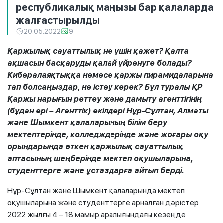
республикалық маңызы бар қалаларда
жалғастырылды
20.05.2022
9
Қаржылық сауаттылық не үшін қажет? Қалта
ақшасын басқаруды қалай үйренуге болады?
Кибералаяқтыққа немесе қаржы пирамидаларына
тап болсаңыздар, не істеу керек? Бұл туралы ҚР
Қаржы нарығын реттеу және дамыту агенттігінің
(бұдан әрі – Агенттік) өкілдері Нұр-Сұлтан, Алматы
және Шымкент қалаларының білім беру
мектептерінде, колледждерінде және жоғары оқу
орындарында өткен қаржылық сауаттылық
аптасының шеңберінде мектеп оқушыларына,
студенттерге және ұстаздарға айтып берді.
Нұр-Сұлтан және Шымкент қалаларында мектеп
оқушыларына және студенттерге арналған дәрістер
2022 жылғы 4 – 18 мамыр аралығындағы кезеңде