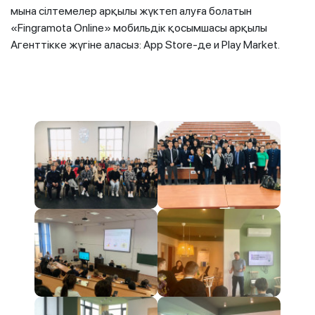
мына сілтемелер арқылы жүктеп алуға болатын
«Fingramota Online» мобильдік қосымшасы арқылы
Агенттікке жүгіне аласыз: App Store-де и Play Market.