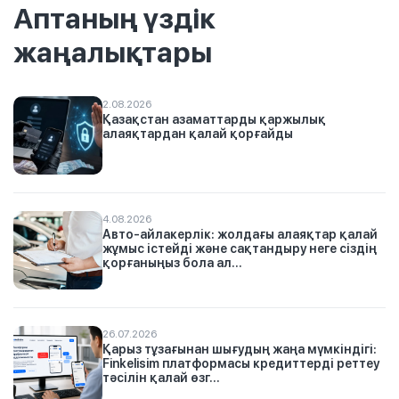
Аптаның үздік
жаңалықтары
2.08.2026
Қазақстан азаматтарды қаржылық
алаяқтардан қалай қорғайды
4.08.2026
Авто-айлакерлік: жолдағы алаяқтар қалай
жұмыс істейді және сақтандыру неге сіздің
қорғаныңыз бола ал...
26.07.2026
Қарыз тұзағынан шығудың жаңа мүмкіндігі:
Finkelisim платформасы кредиттерді реттеу
тәсілін қалай өзг...