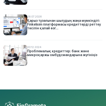
26.07.2026
Қарыз тұзағынан шығудың жаңа мүмкіндігі:
Finkelisim платформасы кредиттерді реттеу
тәсілін қалай өзг...
30.12.2024
Проблемалық кредиттер: банк және
микроқаржы омбудсмандарына жүгініңіз