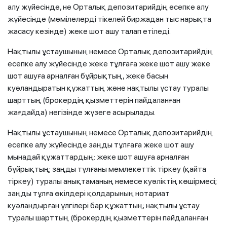
алу жүйесінде, не Орталық депозитарийдің есепке алу
жүйесінде (мәмілелерді тікелей биржадан тыс нарықта
жасасу кезінде) жеке шот ашу талап етіледі.
Нақтылы ұстаушының немесе Орталық депозитарийдің
есепке алу жүйесінде жеке тұлғаға жеке шот ашу жеке
шот ашуға арналған бұйрықтың, жеке басын
куәландыратын құжаттың және нақтылы ұстау туралы
шарттың (брокердің қызметтерін пайдаланған
жағдайда) негізінде жүзеге асырылады.
Нақтылы ұстаушының немесе Орталық депозитарийдің
есепке алу жүйесінде заңды тұлғаға жеке шот ашу
мынадай құжаттардың: жеке шот ашуға арналған
бұйрықтың; заңды тұлғаны мемлекеттік тіркеу (қайта
тіркеу) туралы анықтаманың немесе куәліктің көшірмесі;
заңды тұлға өкілдері қолдарының нотариат
куәландырған үлгілері бар құжаттың; нақтылы ұстау
туралы шарттың (брокердің қызметтерін пайдаланған