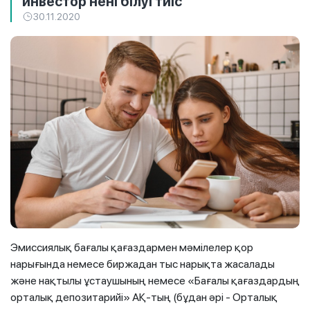
инвестор нені білуі тиіс
30.11.2020
Эмиссиялық бағалы қағаздармен мәмілелер қор
нарығында немесе биржадан тыс нарықта жасалады
және нақтылы ұстаушының немесе «Бағалы қағаздардың
орталық депозитарийі» АҚ-тың (бұдан әрі - Орталық