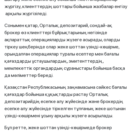
жүргізу, клиенттердің шоттары бойынша жазбалар енгізу
арқылы жүргізіледі.
Сонымен қатар, Орталық депозитарий, сондай-ақ
брокер өз клиенттері бұйрықтарының негізінде
ақпараттық операцияларды жүзеге асырады, оларды
тіркеу шеңберінде олар жеке шоттан үзінді-көшірме,
орындалған операциялар туралы есептер мен бағалы
қағаздарды ұстаушылардың, эмитенттердің,
мемлекеттік органдардың сұраныстары бойынша басқа
да мәліметтер береді.
Қазақстан Республикасының заңнамасына сәйкес бағалы
қағаздар бойынша құқықтарды растау Орталық
депозитарийдің есепке алу жүйесінде және брокердің
есепке алу жүйесінде тіркелген тұлғаның жеке шотынан
үзінді-көшірмені ұсыну арқылы жүзеге асырылады.
Бұл ретте, жеке шоттан үзінді-көшірмеде брокер