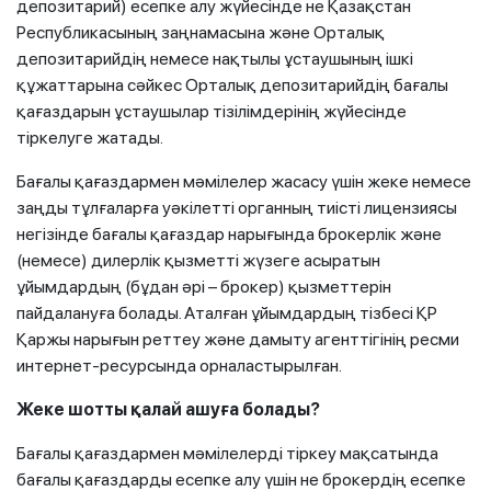
депозитарий) есепке алу жүйесінде не Қазақстан
Республикасының заңнамасына және Орталық
депозитарийдің немесе нақтылы ұстаушының ішкі
құжаттарына сәйкес Орталық депозитарийдің бағалы
қағаздарын ұстаушылар тізілімдерінің жүйесінде
тіркелуге жатады.
Бағалы қағаздармен мәмілелер жасасу үшін жеке немесе
заңды тұлғаларға уәкілетті органның тиісті лицензиясы
негізінде бағалы қағаздар нарығында брокерлік және
(немесе) дилерлік қызметті жүзеге асыратын
ұйымдардың (бұдан әрі – брокер) қызметтерін
пайдалануға болады. Аталған ұйымдардың тізбесі ҚР
Қаржы нарығын реттеу және дамыту агенттігінің ресми
интернет-ресурсында орналастырылған.
Жеке шотты қалай ашуға болады?
Бағалы қағаздармен мәмілелерді тіркеу мақсатында
бағалы қағаздарды есепке алу үшін не брокердің есепке