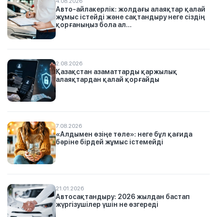
4.08.2026
Авто-айлакерлік: жолдағы алаяқтар қалай
жұмыс істейді және сақтандыру неге сіздің
қорғаныңыз бола ал...
2.08.2026
Қазақстан азаматтарды қаржылық
алаяқтардан қалай қорғайды
7.08.2026
«Алдымен өзіңе төле»: неге бұл қағида
бәріне бірдей жұмыс істемейді
21.01.2026
Автосақтандыру: 2026 жылдан бастап
жүргізушілер үшін не өзгереді