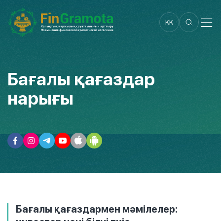
KK
Бағалы қағаздар
нарығы
Бағалы қағаздармен мәмілелер: