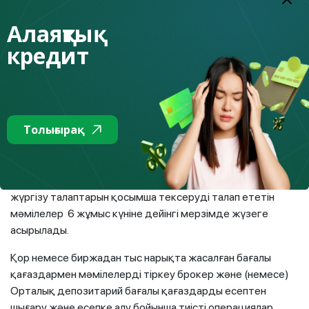
жасау мүмкіндігін тексеру;
Алаяқтық
- клиенттің бағалы қағаздармен мәмілелерді тіркеуге
кредит
арналған бұйрығын орындау туралы оған есеп жіберу
қамтылады.
Бағалы қағаздармен мәмілелерді тіркеуге арналған
бұйрықтың орындалуын Орталық депозитарий
Толығырақ
Қазақстан Республикасының заңнамасында немесе
Орталық депозитарийдің ішкі құжаттарында бұйрықты
орындаудың өзге мерзімі көзделмесе, үш күнтізбелік
күннен аспайтын мерзімде жүзеге асырады, Мәселен,
жүргізу талаптарын қосымша тексеруді талап ететін
мәмілелер 6 жұмыс күніне дейінгі мерзімде жүзеге
асырылады.
Қор немесе биржадан тыс нарықта жасалған бағалы
қағаздармен мәмілелерді тіркеу брокер және (немесе)
Орталық депозитарий бағалы қағаздарды есептен
шығару және есепке алу бойынша тиісті операциялар