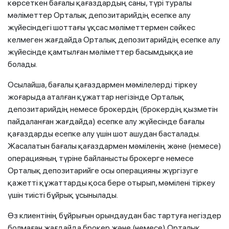
көрсеткен бағалы қағаздардың саны, түрі туралы
мәліметтер Орталық депозитарийдің есепке алу
жүйесіндегі шоттағы ұқсас мәліметтермен сәйкес
келмеген жағдайда Орталық депозитарийдің есепке алу
жүйесінде қамтылған мәліметтер басымдыққа ие
болады.
Осылайша, бағалы қағаздармен мәмілелерді тіркеу
жоғарыда аталған құжаттар негізінде Орталық
депозитарийдің немесе брокердің (брокердің қызметін
пайдаланған жағдайда) есепке алу жүйесінде бағалы
қағаздарды есепке алу үшін шот ашудан басталады.
Жасалатын бағалы қағаздармен мәміленің және (немесе)
операцияның түріне байланысты брокерге немесе
Орталық депозитарийге осы операцияны жүргізуге
қажетті құжаттарды қоса бере отырып, мәмілені тіркеу
үшін тиісті бұйрық ұсынылады.
Өз клиентінің бұйрығын орындаудан бас тартуға негіздер
болмаған жағдайда брокер және (немесе) Орталық