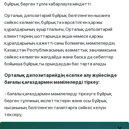
бұйрық берген тұлға хабарлауға міндетті.
Орталық депозитарий бұйрық белгіленген нысанға
сәйкес келмеген, бұйрықта көрсетілген қаржы
құралдарының ауыртпалығы, Орталық депозитарий
клиенттерінің шоттарында ақша немесе қаржы
құралдарының қажетті саны болмаған, мәмілелердің
Қазақстан Республикасының азаматтық заңнамасына
сәйкес келмеген жағдайда және басқа да себептер
бойынша бұйрықты орындаудан бас тарта алады.
Орталық депозитарийдің есепке алу жүйесінде
бағалы қағаздармен мәмілелерді тіркеу:
-
бағалы қағаздармен мәмілелерді тіркеуге бұйрық
берген тұлғаның өкілеттіктерін және осы бұйрық
нысанының белгіленген талаптарға сәйкес келуін
тексеру;
- іс-әрекеттер, бұйрықта көрсетілген іс-әрекеттерді