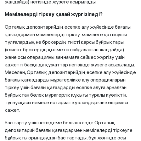
жағдайда) негізінде жүзеге асырылады.
Мәмілелерді тіркеу қалай жүргізіледі?
Орталық депозитарийдің есепке алу жүйесінде бағалы
қағаздармен мәмілелерді тіркеу мәмілеге қатысушы
тұлғалардың не брокердің тиісті қарсы бұйрықтары
(клиент брокердің қызметін пайдаланған жағдайда)
және осы операцияны заңнамаға сәйкес жүргізу үшін
қажетті басқа да құжаттар негізінде жүзеге асырылады.
Мәселен, Орталық депозитарийдің есепке алу жүйесінде
бағалы қағаздарды мұрагерлікке алу операцияларын
тіркеу үшін бағалы қағаздарды есепке алуға арналған
бұйрықтан бөлек мұрагерлік құқығы туралы куәліктің
түпнұсқасы немесе нотариат куәландырған көшірмесі
қажет.
Бас тарту үшін негіздеме болған кезде Орталық
депозитарий бағалы қағаздармен мәмілелерді тіркеуге
бұйрықты орындаудан бас тартады, бұл жөнінде осы