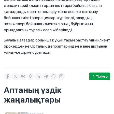
депозитарий клиенттердің шоттары бойынша бағалы
қағаздарды есептен шығару және есепке жатқызу
бойынша тиісті операциялар жүргізеді, олардың
нәтижелері бойынша клиентке оның бұйрығының
орындалғаны туралы есеп жіберіледі.
Бағалы қағаздар бойынша құқықтарын растау үшін клиент
брокерден не Орталық депозитарийден өзінің шотынан
үзінді-көшірме сұратады.
Тізімге
Аптаның үздік
жаңалықтары