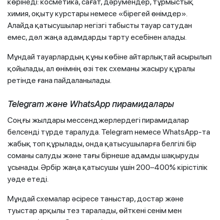
көрінеді: косметика, сағат, дәрумендер, тұрмыстық
химия, оқыту курстары немесе «бірегей өнімдер».
Алайда қатысушылар негізгі табысты тауар сатудан
емес, дәл жаңа адамдарды тарту есебінен алады.
Мұндай тауарлардың құны көбіне айтарлықтай асырылып
қойылады, ал өнімнің өзі тек схеманы жасыру құралы
ретінде ғана пайдаланылады.
Telegram және WhatsApp пирамидалары
Соңғы жылдары мессенджерлердегі пирамидалар
белсенді түрде таралуда. Telegram немесе WhatsApp-та
жабық топ құрылады, онда қатысушыларға белгілі бір
соманы салуды және тағы бірнеше адамды шақыруды
ұсынады. Әрбір жаңа қатысушы үшін 200–400% кірістілік
уәде етеді.
Мұндай схемалар әсіресе таныстар, достар және
туыстар арқылы тез таралады, өйткені сенім мен