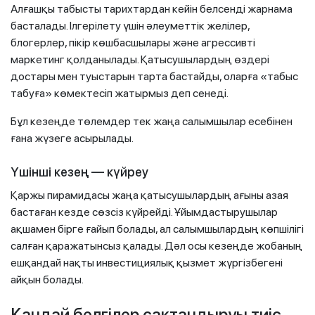
Алғашқы табысты тарихтардан кейін белсенді жарнама
басталады. Ілгерілету үшін әлеуметтік желілер,
блогерлер, пікір көшбасшылары және агрессивті
маркетинг қолданылады. Қатысушылардың өздері
достары мен туыстарын тарта бастайды, оларға «табыс
табуға» көмектесіп жатырмыз деп сенеді.
Бұл кезеңде төлемдер тек жаңа салымшылар есебінен
ғана жүзеге асырылады.
Үшінші кезең — күйреу
Қаржы пирамидасы жаңа қатысушылардың ағыны азая
бастаған кезде сөзсіз күйрейді. Ұйымдастырушылар
ақшамен бірге ғайып болады, ал салымшылардың көпшілігі
салған қаражатынсыз қалады. Дәл осы кезеңде жобаның
ешқандай нақты инвестициялық қызмет жүргізбегені
айқын болады.
Қандай белгілер сақтандыруы тиіс