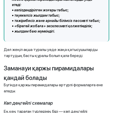
етеді:
• кепілдендірілген жоғары табыс;
• тәуекелсіз жылдам табыс;
• тәжірибесіз және арнайы білімсіз пассивті табыс;
• «бірегей жобаға» эксклюзивті қолжетімділік;
• жылдам баю мүмкіндігі.
Дәл жеңіл ақша туралы уәде жаңа қатысушыларды
тартудың басты құралы болып қала береді.
Заманауи қаржы пирамидалары
қандай болады
Бүгінде қаржы пирамидалары әртүрлі формаларға ене
алады.
Көп деңгейлі схемалар
Ең кең тараған түрлерінің бірі — көп деңгейлі