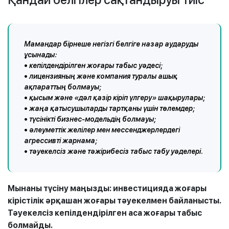
Мамандар бірнеше негізгі белгіге назар аударуды
ұсынады:
• кепілдендірілген жоғары табыс уәдесі;
• лицензияның және компания туралы ашық
ақпараттың болмауы;
• қысым және «дәл қазір кіріп үлгеру» шақырулары;
• жаңа қатысушыларды тартқаны үшін төлемдер;
• түсінікті бизнес-модельдің болмауы;
• әлеуметтік желілер мен мессенджерлердегі
агрессивті жарнама;
• тәуекелсіз және тәжірибесіз табыс табу уәделері.
Мынаны түсіну маңызды: инвестицияда жоғары
кірістілік әрқашан жоғары тәуекелмен байланысты.
Тәуекелсіз кепілдендірілген аса жоғары табыс
болмайды.