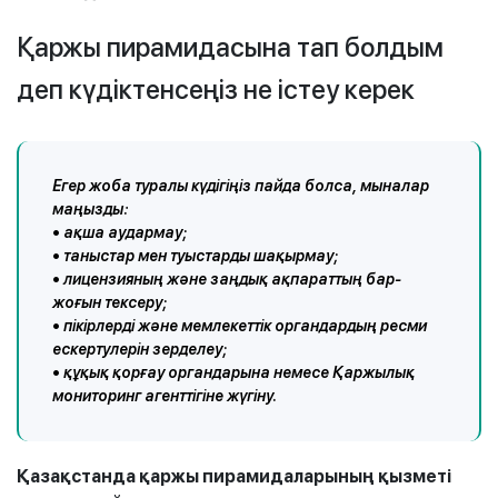
Қаржы пирамидасына тап болдым
деп күдіктенсеңіз не істеу керек
Егер жоба туралы күдігіңіз пайда болса, мыналар
маңызды:
• ақша аудармау;
• таныстар мен туыстарды шақырмау;
• лицензияның және заңдық ақпараттың бар-
жоғын тексеру;
• пікірлерді және мемлекеттік органдардың ресми
ескертулерін зерделеу;
• құқық қорғау органдарына немесе Қаржылық
мониторинг агенттігіне жүгіну.
Қазақстанда қаржы пирамидаларының қызметі