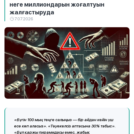
неге миллиондарын жоғалтуын
жалғастыруда
7.07.2026
«Бүгін 100 мың теңге салыңыз — бір айдан кейін үш
есе көп аласыз». «Тәуекелсіз аптасына 30% табыс».
«Бұл қаржы пирамидасы емес, жабық