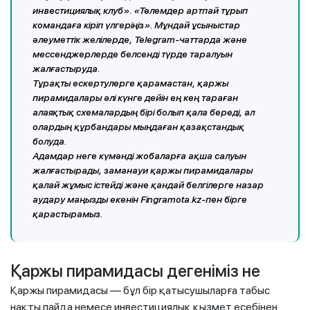
инвестициялық клуб». «Төлемдер артпай тұрып
командаға кіріп үлгеріңіз». Мұндай ұсыныстар
әлеуметтік желілерде, Telegram-чаттарда және
мессенджерлерде белсенді түрде таралуын
жалғастыруда.
Тұрақты ескертулерге қарамастан, қаржы
пирамидалары әлі күнге дейін ең кең тараған
алаяқтық схемалардың бірі болып қала береді, ал
олардың құрбандары мыңдаған қазақстандық
болуда.
Адамдар неге күмәнді жобаларға ақша салуын
жалғастырады, заманауи қаржы пирамидалары
қалай жұмыс істейді және қандай белгілерге назар
аудару маңызды екенін Fingramota.kz-пен бірге
қарастырамыз.
Қаржы пирамидасы дегеніміз не
Қаржы пирамидасы — бұл бір қатысушыларға табыс
нақты пайда немесе инвестициялық қызмет есебінен