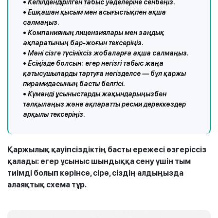
• Кепілдендірілген табыс уәделеріне сенбеңіз.
• Ешқашан қысым мен асығыстықпен ақша
салмаңыз.
• Компанияның лицензиялары мен заңдық
ақпаратының бар-жоғын тексеріңіз.
• Мәні сізге түсініксіз жобаларға ақша салмаңыз.
• Есіңізде болсын: егер негізгі табыс жаңа
қатысушыларды тартуға негізделсе — бұл қаржы
пирамидасының басты белгісі.
• Күмәнді ұсыныстарды жақындарыңызбен
талқылаңыз және ақпаратты ресми дереккөздер
арқылы тексеріңіз.
Қаржылық қауіпсіздіктің басты ережесі өзгеріссіз
қалады: егер ұсыныс шындыққа сену үшін тым
тиімді болып көрінсе, сірә, сіздің алдыңызда
алаяқтық схема тұр.