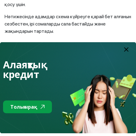
қосу үшін.
Нәтижесінде адамдар схема күйреуге қарай бет алғанын
сезбестен, ірі сомаларды сала бастайды және
жақындарын тартады.
Қаржы пирамидасы өмірінің үш
кезеңі
Алаяқтық
Бірінші кезең — іске қосу
кредит
Басында ұйымдастырушылар табысты әрі тез өсіп келе
жатқан жобаның бейнесін белсенді түрде жасайды.
Алғашқы қатысушыларға уәде етілген табыстар төленуі
мүмкін, кейде тіпті ұйымдастырушылардың өз
Толығырақ
қаражатынан. Дәл осы кезең сенім тудыруға
көмектеседі.
Екінші кезең — жаппай тарту