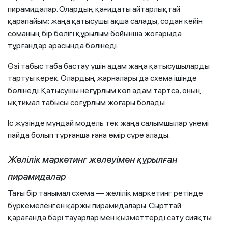
пирамидалар. Олардың қағидаты айтарлықтай
қарапайым: жаңа қатысушы ақша салады, содан кейін
соманың бір бөлігі құрылым бойынша жоғарыда
тұрғандар арасында бөлінеді.
Өзі табыс таба бастау үшін адам жаңа қатысушыларды
тартуы керек. Олардың жарналары да схема ішінде
бөлінеді. Қатысушы неғұрлым көп адам тартса, оның
ықтимал табысы соғұрлым жоғары болады.
Іс жүзінде мұндай модель тек жаңа салымшылар үнемі
пайда болып тұрғанша ғана өмір сүре алады.
Желілік маркетинг желеуімен құрылған
пирамидалар
Тағы бір танымал схема — желілік маркетинг ретінде
бүркемеленген қаржы пирамидалары. Сырттай
қарағанда бәрі тауарлар мен қызметтерді сату сияқты