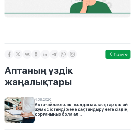
Тізімге
Аптаның үздік
жаңалықтары
4.08.2026
Авто-айлакерлік: жолдағы алаяқтар қалай
жұмыс істейді және сақтандыру неге сіздің
қорғаныңыз бола ал...