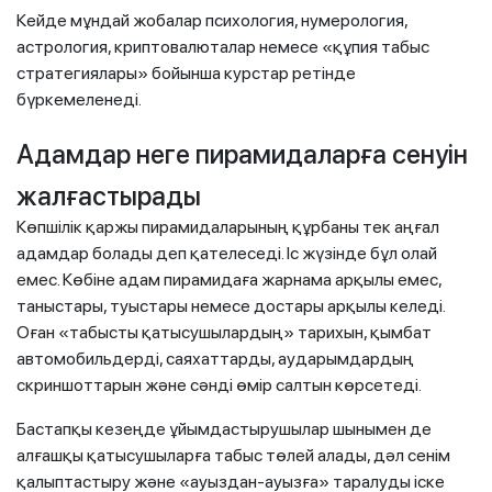
Кейде мұндай жобалар психология, нумерология,
астрология, криптовалюталар немесе «құпия табыс
стратегиялары» бойынша курстар ретінде
бүркемеленеді.
Адамдар неге пирамидаларға сенуін
жалғастырады
Көпшілік қаржы пирамидаларының құрбаны тек аңғал
адамдар болады деп қателеседі. Іс жүзінде бұл олай
емес. Көбіне адам пирамидаға жарнама арқылы емес,
таныстары, туыстары немесе достары арқылы келеді.
Оған «табысты қатысушылардың» тарихын, қымбат
автомобильдерді, саяхаттарды, аударымдардың
скриншоттарын және сәнді өмір салтын көрсетеді.
Бастапқы кезеңде ұйымдастырушылар шынымен де
алғашқы қатысушыларға табыс төлей алады, дәл сенім
қалыптастыру және «ауыздан-ауызға» таралуды іске