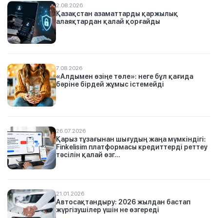
2.08.2026
Қазақстан азаматтарды қаржылық
алаяқтардан қалай қорғайды
7.08.2026
«Алдымен өзіңе төле»: неге бұл қағида
бәріне бірдей жұмыс істемейді
26.07.2026
Қарыз тұзағынан шығудың жаңа мүмкіндігі:
Finkelisim платформасы кредиттерді реттеу
тәсілін қалай өзг...
21.01.2026
Автосақтандыру: 2026 жылдан бастап
жүргізушілер үшін не өзгереді