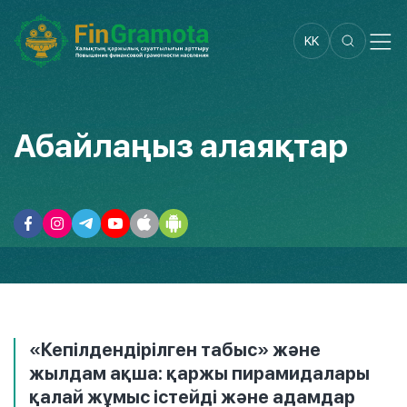
KK
Абайлаңыз алаяқтар
«Кепілдендірілген табыс» және
жылдам ақша: қаржы пирамидалары
қалай жұмыс істейді және адамдар