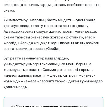
емес, жаңа салымшылардың ақшасы есебінен төленетін
схема.
Ұйымдастырушылардың басты міндеті — үнемі жаңа
қатысушыларды тарту және ақша ағынын қолдау.
Адамдар қаражат салуын жалғастырып тұрған кезде,
схема табысты бизнес пен жоғары кірістіліктің елесін
жасайды. Алайда жаңа қатысушылардың ағыны азайған
сәтте пирамида сөзсіз күйрейді.
Бұл ретте заманауи пирамидалардың
ұйымдастырушылары схеманың нақ мәнін барынша
жасыруға тырысады. «Салым» деген сөздің орнына
«инвестициялық пакет», «үлестік қатысу», «бизнес-
мүмкіндік» немесе «пассивті табыс» деген тұжырымдар
қолданылады.
Көбіне қаржы пирамидалары мыналарды уәде