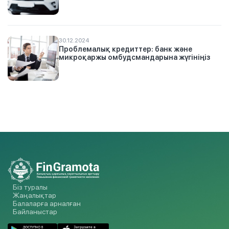
30.12.2024
Проблемалық кредиттер: банк және
микроқаржы омбудсмандарына жүгініңіз
Біз туралы
Жаңалықтар
Балаларға арналған
Байланыстар