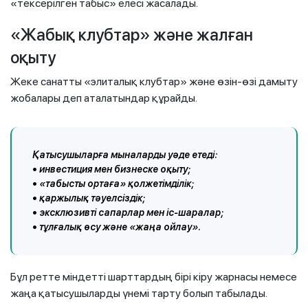
«тексерілген табыс» елесі жасалады.
«Жабық клубтар» және жалған
оқыту
Жеке санатты «элиталық клубтар» және өзін-өзі дамыту
жобалары деп аталатындар құрайды.
Қатысушыларға мыналарды уәде етеді:
• инвестиция мен бизнеске оқыту;
• «табысты ортаға» қолжетімділік;
• қаржылық тәуелсіздік;
• эксклюзивті сапарлар мен іс-шаралар;
• тұлғалық өсу және «жаңа ойлау».
Бұл ретте міндетті шарттардың бірі кіру жарнасы немесе
жаңа қатысушыларды үнемі тарту болып табылады.