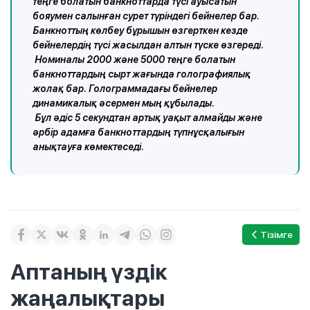
теңге болатын банкноттарда түсі ауысатын
бояумен салынған сурет түріндегі бейнелер бар.
Банкноттың көлбеу бұрышын өзгерткен кезде
бейнелердің түсі жасылдан алтын түске өзгереді.
Номиналы 2000 және 5000 теңге болатын
банкноттардың сырт жағында голографиялық
жолақ бар. Голограммадағы бейнелер
динамикалық әсермен мың құбылады.
Бұл әдіс 5 секундтан артық уақыт алмайды және
әрбір адамға банкноттардың түпнұсқалығын
анықтауға көмектеседі.
Тізімге
Аптаның үздік
жаңалықтары