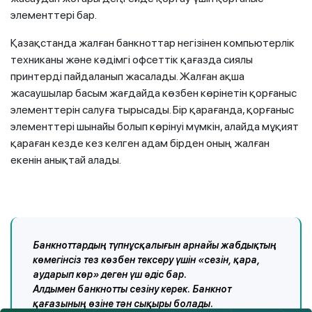
элементтері бар.
Қазақстанда жалған банкноттар негізінен компьютерлік
техниканы және кәдімгі офсеттік қағазда сиялы
принтерді пайдаланып жасалады. Жалған ақша
жасаушылар басым жағдайда көзбен көрінетін қорғаныс
элементтерін салуға тырысады. Бір қарағанда, қорғаныс
элементтері шынайы болып көрінуі мүмкін, алайда мұқият
қараған кезде кез келген адам бірден оның жалған
екенін анықтай алады.
Банкноттардың түпнұсқалығын арнайы жабдықтың
көмегінсіз тез көзбен тексеру үшін «сезін, қара,
аударып көр» деген үш әдіс бар.
Алдымен банкнотты сезіну керек. Банкнот
қағазының өзіне тән сықыры болады.