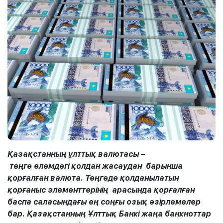
Қазақстанның ұлтты
қ
валютасы
–
те
ң
ге
әлемдегі
қолдан жасаудан
барынша
қорғалған валюта. Теңгеде қолданылатын
қорғаныс элементтер
інің
арасында қорғалған
баспа саласындағы ең соңғы озық әзірлемелер
бар. Қазақстанның Ұлттық Банкі жаңа банкноттар