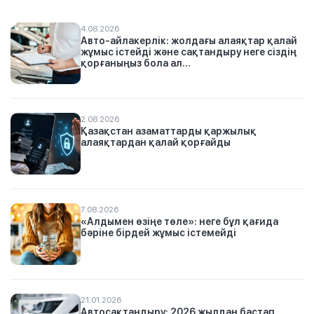
4.08.2026
Авто-айлакерлік: жолдағы алаяқтар қалай
жұмыс істейді және сақтандыру неге сіздің
қорғаныңыз бола ал...
2.08.2026
Қазақстан азаматтарды қаржылық
алаяқтардан қалай қорғайды
7.08.2026
«Алдымен өзіңе төле»: неге бұл қағида
бәріне бірдей жұмыс істемейді
21.01.2026
Автосақтандыру: 2026 жылдан бастап