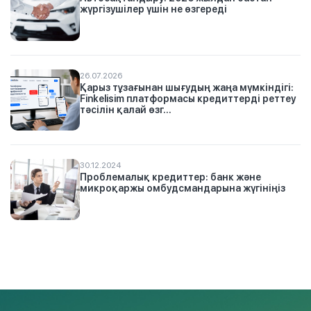
жүргізушілер үшін не өзгереді
26.07.2026
Қарыз тұзағынан шығудың жаңа мүмкіндігі:
Finkelisim платформасы кредиттерді реттеу
тәсілін қалай өзг...
30.12.2024
Проблемалық кредиттер: банк және
микроқаржы омбудсмандарына жүгініңіз