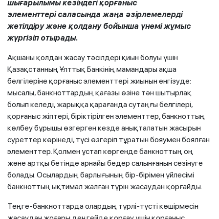
шығарылымы кезінде
гі
қорғаныс
элементтері
саласында жаңа әзірлемелерді
жетілдіру және қолдану бойынша үнемі жұмыс
жүргізіп отырады.
Ақшаны қолдан жасау тәсілдері қиын болуы үшін
Қазақстанның Ұлттық Банкінің мамандары ақша
белгілеріне қорғаныс элементтері жиынын енгізуде:
мысалы, банкноттардың қағазы өзіне тән шытырлақ
болып келеді, жарыққа қарағанда сутаңғы белгілері,
қорғаныс жіптері, біріктірілген элементтер, банкноттың
көлбеу бұрышы өзгерген кезде анықталатын жасырын
суреттер көрінеді, түсі өзгеріп тұратын бояумен боялған
элементтер. Қолмен ұстап көргенде банкноттың оң
және артқы бетінде арнайы бедер салынғанын сезінуге
болады. Осылардың барлығының бір-бірімен үйлесімі
банкноттың ықтимал жалған түрін жасаудан қорғайды.
Теңге-банкноттарда олардың түрлі-түсті көшірмесін
жасаудан жоғары деңгейде қорғау үшін қорғаныс