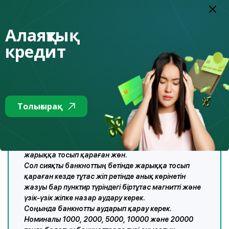
Банкноттарда бедер беретін арнайы мөр болады.
Бұл бедерді «Қазақ елі» монументі орналасқан
жерде, банкнот номиналының әріптік бейнесі,
Алаяқтық
сәулет бейнелері, Қазақстан картасы және
кредит
«ҚАЗАҚСТАН ҰЛТТЫҚ БАНКІ» деген сөздері бар
жерде сезінуге болады.
Барлық банкноттарда көру қабілеті нашар адамдар
үшін саусақтың ұшымен жақсы ажыратуға болатын
шығыңқы жоғары бедерлі элементтер түріндегі
таңбалар бар.
Толығырақ
Содан кейін банкнотқа мұқият қарау керек.
Банкноттың түсі анық және онда қарама-қарсы
түстер болуы қажет, номиналдың сутамғы белгілері
мен цифрлық бейнесін көру үшін банкнотты
жарыққа тосып қараған жөн.
Сол сияқты банкноттың бетінде жарыққа тосып
қараған кезде тұтас жіп ретінде анық көрінетін
жазуы бар пунктир түріндегі біртұтас магнитті және
үзік-үзік жіпке назар аудару керек.
Соңында банкнотты аударып қарау керек.
Номиналы 1000, 2000, 5000, 10000 және 20000