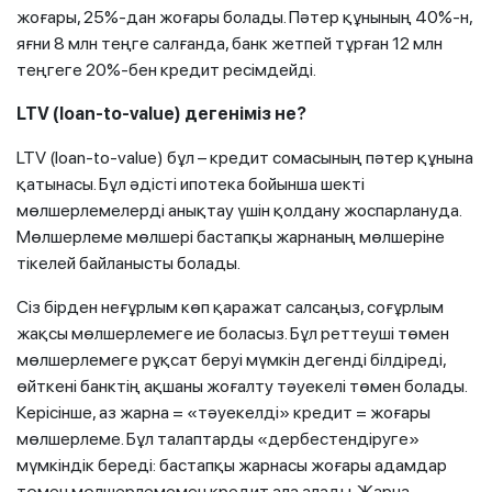
жоғары, 25%-дан жоғары болады. Пәтер құнының 40%-н,
яғни 8 млн теңге салғанда, банк жетпей тұрған 12 млн
теңгеге 20%-бен кредит ресімдейді.
LTV (loan-to-value) дегеніміз не?
LTV (loan-to-value) бұл – кредит сомасының пәтер құнына
қатынасы. Бұл әдісті ипотека бойынша шекті
мөлшерлемелерді анықтау үшін қолдану жоспарлануда.
Мөлшерлеме мөлшері бастапқы жарнаның мөлшеріне
тікелей байланысты болады.
Сіз бірден неғұрлым көп қаражат салсаңыз, соғұрлым
жақсы мөлшерлемеге ие боласыз. Бұл реттеуші төмен
мөлшерлемеге рұқсат беруі мүмкін дегенді білдіреді,
өйткені банктің ақшаны жоғалту тәуекелі төмен болады.
Керісінше, аз жарна = «тәуекелді» кредит = жоғары
мөлшерлеме. Бұл талаптарды «дербестендіруге»
мүмкіндік береді: бастапқы жарнасы жоғары адамдар
төмен мөлшерлемемен кредит ала алады. Жарна