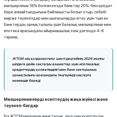
мөлшерлеме 18% болған кезде банктер 20%-бен кредит
бере алмайтындығына байланысты болып отыр, себебі
маржа тәуекелдер мен шығасыларды өтеу үшін тым аз.
Банктердің орнықтылығы үшін базалық мөлшерлеме мен
ипотека арасындағы айырмашылық кем дегенде 4-6
тармақ.
ЖТСМ-нің қолданыстағы шекті деңгейінің 2026 жылғы
шілдеге дейін сақталуы азаматтар үшін ипотекалық
кредиттердің қолжетімділігі мен банк секторының
орнықтылығы арасындағы теңгерімді сақтауға
мүмкіндік береді.
Мөлшерлемелерді есептеудің жаңа жүйесі және
тәуекел-бағдар
Біз ЖТСМ мөлшерін анықтадық, енді оны есептеудің