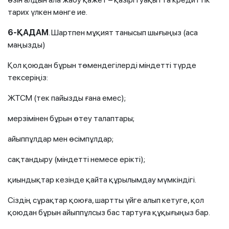
тарих үлкен мәнге ие.
6-ҚАДАМ
. Шартпен мұқият танысып шығыңыз (аса
маңызды)
Қол қоюдан бұрын төмендегілерді міндетті түрде
тексеріңіз:
ЖТСМ (тек пайызды ғана емес);
мерзімінен бұрын өтеу талаптары;
айыппұлдар мен өсімпұлдар;
сақтандыру (міндетті немесе ерікті);
қиындықтар кезінде қайта құрылымдау мүмкіндігі.
Сіздің сұрақтар қоюға, шартты үйге алып кетуге, қол
қоюдан бұрын айыппұлсыз бас тартуға құқығыңыз бар.