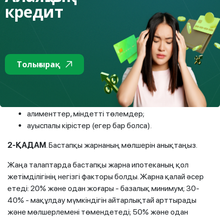
кредит
Бағдарламаны таңдамас бұрын, «олар қанша береді»
деп емес, қанша төлеуге мүмкіндігіңіз екенін түсіну
маңызды.
Ұсыныстар: Ипотека бойынша ай сайынғы төлем -
Толығырақ
отбасының таза кірісінің 35-40%-дан аспайды.
Мыналарды ескеру маңызды:
қолданыстағы кредиттер мен бөліп төлеулер;
алименттер, міндетті төлемдер;
ауыспалы кірістер (егер бар болса).
2
-ҚАДАМ
. Бастапқы жарнаның мөлшерін анықтаңыз.
Жаңа талаптарда бастапқы жарна ипотеканың қол
жетімділігінің негізгі факторы болды. Жарна қалай әсер
етеді: 20% және одан жоғары - базалық минимум; 30-
40% - мақұлдау мүмкіндігін айтарлықтай арттырады
және мөлшерлемені төмендетеді; 50% және одан