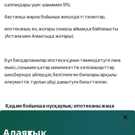
қалғандары үшін шамамен 9%;
бастапқы жарна бойынша жеңілдікті талаптар;
ипотеканың ең жоғары сомасы аймаққа байланысты
(Астана мен Алматыда жоғары).
Бұл бағдарламалар ипотека құнын төмендетуге ғана
емес, сонымен қатар мемлекеттік келісімшарттар
шеңберінде үйлердің белгіленген бағалары арқылы
әлеуметтік тұрғын үйді дамытуға бағытталған.
Қадам бойынша нұсқаулық: ипотеканы жаңа
талаптармен қалай ресімдейміз
1-ҚАДАМ
. Өзіңіздің шынайы төлем қабілетіңізді
Алаяқтық
бағалаңыз.