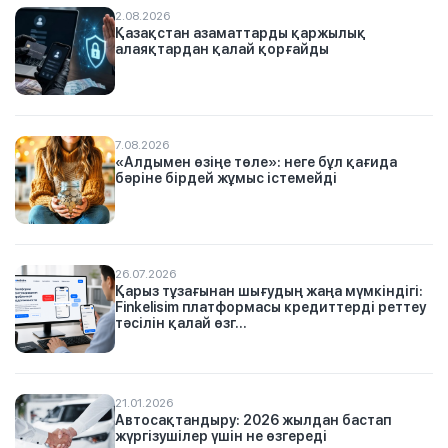
2.08.2026
Қазақстан азаматтарды қаржылық
алаяқтардан қалай қорғайды
7.08.2026
«Алдымен өзіңе төле»: неге бұл қағида
бәріне бірдей жұмыс істемейді
26.07.2026
Қарыз тұзағынан шығудың жаңа мүмкіндігі:
Finkelisim платформасы кредиттерді реттеу
тәсілін қалай өзг...
21.01.2026
Автосақтандыру: 2026 жылдан бастап
жүргізушілер үшін не өзгереді