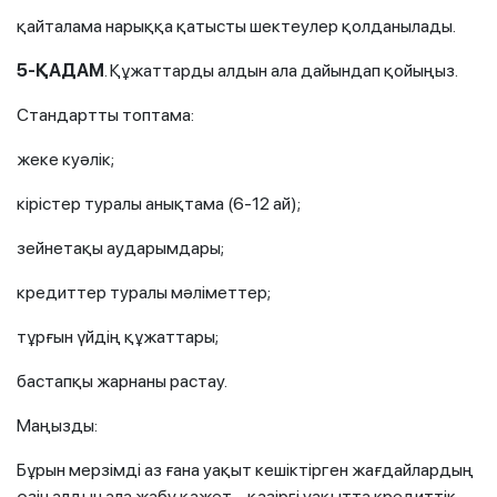
қайталама нарыққа қатысты шектеулер қолданылады.
5-ҚАДАМ
. Құжаттарды алдын ала дайындап қойыңыз.
Стандартты топтама:
жеке куәлік;
кірістер туралы анықтама (6-12 ай);
зейнетақы аударымдары;
кредиттер туралы мәліметтер;
тұрғын үйдің құжаттары;
бастапқы жарнаны растау.
Маңызды:
Бұрын мерзімді аз ғана уақыт кешіктірген жағдайлардың
өзін алдын ала жабу қажет – қазіргі уақытта кредиттік