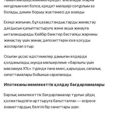
неғұрлым көп болса, кредит мөлшері соғұрлым аз
болады, демек борыш жүктемесі де азаяды.
Екінші жағынан, бұл қазақстандықтарды жинақтау
дағдысын қалыптастыруға және ақша жинауға
ынталандырады. Кейбір банктер бастапқы жарнаны
жинақтау үшін жинақ депозиттерін іске қосуды
жоспарлап отыр.
Осыған ұқсас әдістемелер дамыған елдерде
қолданылады, мұнда мөлшерлеме «барлығы үшін
максимум Х%» түрінде ғана емес, қарыздың сапалық
сипаттамалары бойынша сараланады.
Ипотеканы мемлекеттік қолдау бағдарламалары
Барлық мемлекеттік бағдарламалар тұрғын үйдің
қолжетімділігін арттыруға бағытталған — әсіресе
азаматтардың белгілі бір санаттары үшін: