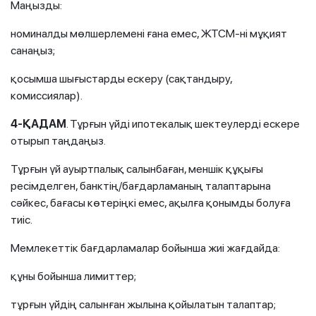
Маңызды:
номиналды мөлшерлемені ғана емес, ЖТСМ-ні мұқият
санаңыз;
қосымша шығыстарды ескеру (сақтандыру,
комиссиялар).
4
-ҚАДАМ
. Тұрғын үйді ипотекалық шектеулерді ескере
отырып таңдаңыз.
Тұрғын үй ауыртпалық салынбаған, меншік құқығы
ресімделген, банктің/бағдарламаның талаптарына
сәйкес, бағасы көтеріңкі емес, ақылға қонымды болуға
тиіс.
Мемлекеттік бағдарламалар бойынша жиі жағдайда:
құны бойынша лимиттер;
тұрғын үйдің салынған жылына қойылатын талаптар;