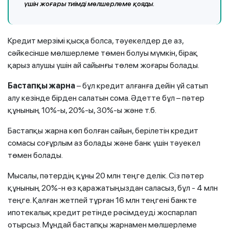
үшін жоғары тиімді мөлшерлеме қояды.
Кредит мерзімі қысқа болса, тәуекелдер де аз,
сәйкесінше мөлшерлеме төмен болуы мүмкін, бірақ
қарыз алушы үшін ай сайынғы төлем жоғары болады.
Бастапқы жарна
– бұл кредит алғанға дейін үй сатып
алу кезінде бірден салатын сома. Әдетте бұл – пәтер
құнының 10%-ы, 20%-ы, 30%-ы және т.б.
Бастапқы жарна көп болған сайын, берілетін кредит
сомасы соғұрлым аз болады және банк үшін тәуекел
төмен болады.
Мысалы, пәтердің құны 20 млн теңге делік. Сіз пәтер
құнының 20%-н өз қаражатыңыздан саласыз, бұл - 4 млн
теңге. Қалған жетпей тұрған 16 млн теңгені банкте
ипотекалық кредит ретінде рәсімдеуді жоспарлап
отырсыз. Мұндай бастапқы жарнамен мөлшерлеме