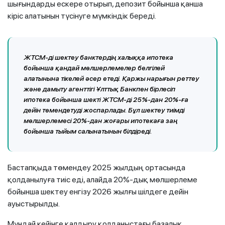
шығындарды ескере отырып, депозит бойынша қанша
кіріс алатынын түсінуге мүмкіндік береді.
ЖТСМ-ді шектеу банктердің халыққа ипотека
бойынша қандай мөлшерлемелер белгілей
алатынына тікелей әсер етеді. Қаржы нарығын реттеу
және дамыту агенттігі Ұлттық Банкпен бірлесіп
ипотека бойынша шекті ЖТСМ-ді 25%-дан 20%-ға
дейін төмендетуді жоспарлады. Бұл шектеу тиімді
мөлшерлемесі 20%-дан жоғары ипотекаға заң
бойынша тыйым салынатынын білдіреді.
Бастапқыда төмендеу 2025 жылдың ортасында
қолданылуға тиіс еді, алайда 20%-дық мөлшерлеме
бойынша шектеу енгізу 2026 жылғы шілдеге дейін
ауыстырылды.
Мұндай кейінге қалдыру қолданыстағы базалық