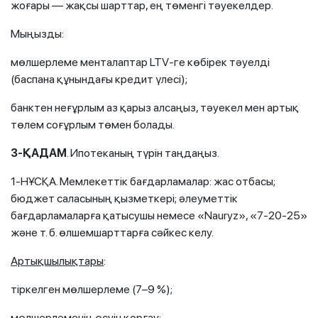
жоғары — жақсы шарттар, ең төменгі тәуекелдер.
Мыңызды:
мөлшерлеме менталаптар LTV-ге көбірек тәуелді
(баспана құнындағы кредит үлесі);
банктен неғұрлым аз қарыз алсаңыз, тәуекел мен артық
төлем соғұрлым төмен болады.
3
-ҚАДАМ
. Ипотеканың түрін таңдаңыз.
1-НҰСҚА. Мемлекеттік бағдарламалар: жас отбасы;
бюджет саласының қызметкері; әлеуметтік
бағдарламаларға қатысушы немесе «Nauryz», «7-20-25»
және т. б. өлшемшарттарға сәйкес келу.
Артықшылықтары
:
тіркелген мөлшерлеме (7–9 %);
мөлшерлеменің өсуін қорғау;