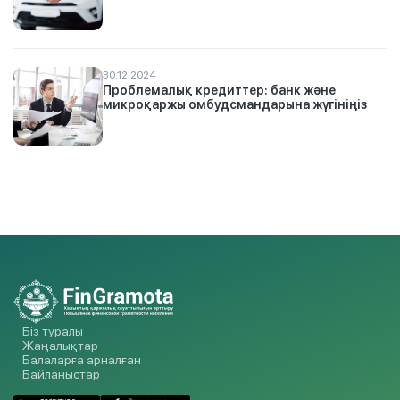
30.12.2024
Проблемалық кредиттер: банк және
микроқаржы омбудсмандарына жүгініңіз
Біз туралы
Жаңалықтар
Балаларға арналған
Байланыстар