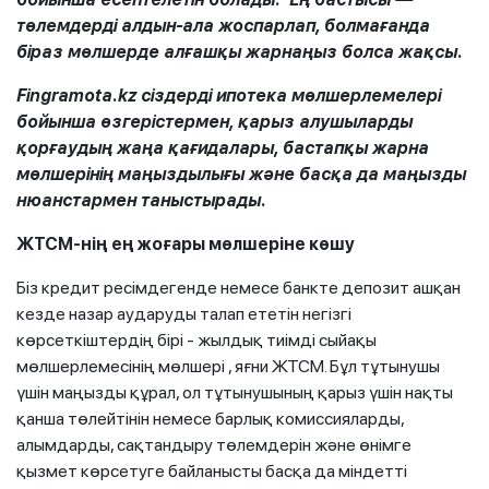
төлемдерді алдын-ала жоспарлап, болмағанда
біраз мөлшерде алғашқы жарнаңыз болса жақсы.
Fingramota.kz сіздерді ипотека мөлшерлемелері
бойынша өзгерістермен, қарыз алушыларды
қорғаудың жаңа қағидалары, бастапқы жарна
мөлшерінің маңыздылығы және басқа да маңызды
нюанстармен таныстырады.
ЖТСМ-нің ең жоғары мөлшеріне көшу
Біз кредит ресімдегенде немесе банкте депозит ашқан
кезде назар аударуды талап ететін негізгі
көрсеткіштердің бірі - жылдық тиімді сыйақы
мөлшерлемесінің мөлшері , яғни ЖТСМ. Бұл тұтынушы
үшін маңызды құрал, ол тұтынушының қарыз үшін нақты
қанша төлейтінін немесе барлық комиссияларды,
алымдарды, сақтандыру төлемдерін және өнімге
қызмет көрсетуге байланысты басқа да міндетті