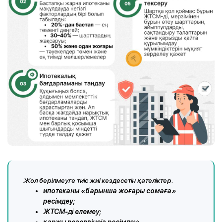
Жол берілмеуге тиіс жиі кездесетін қателіктер.
ипотеканы «барынша жоғары сомаға»
ресімдеу;
ЖТСМ-ді елемеу;