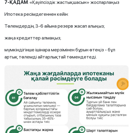
7
-ҚАДАМ
. «Қауіпсіздік жастықшасын» жоспарлаңыз
Ипотека ресімдегеннен кейін:
Төлемдердің 3-6 айына резерв жасап алыңыз;
жаңа кредиттер алмаңыз;
мүмкіндігінше ішінара мерзімінен бұрын өтеңіз - бұл
артық төлемді айтарлықтай төмендетеді.