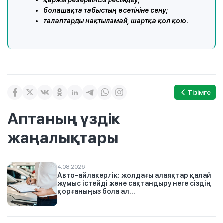
қаржы резервінсіз ресімдеу;
болашақта табыстың өсетініне сену;
талаптарды нақтыламай, шартқа қол қою.
Тізімге
Аптаның үздік
жаңалықтары
4.08.2026
Авто-айлакерлік: жолдағы алаяқтар қалай
жұмыс істейді және сақтандыру неге сіздің
қорғаныңыз бола ал...