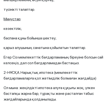
түсінікті талаптар.
Минус
тар
:
кезектілік;
баспана құны бойынша шектеу;
қарыз алушының санатына қойылатын талаптар.
Егер Сіз мемлекеттік бағдарламаның біреуіне болсын сай
келсеңіз, дәл сол бағдарламадан бастаңыз.
2-НҰСҚА. Нарықтық ипотека (мемлекеттік
бағдарламаларға қол жетімділік болмаған жағдайда)
Ол мына: жеңілдікті ипотека алуға құқығы жоқ; үлкен
бастапқы жарна бар; тұрақты және расталған табыс
жағдайларында қолданылады.