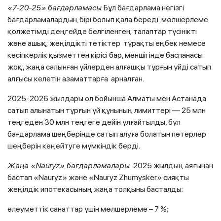
«7-20-25» бағдарламасы
. Бұл бағдарлама негізгі
бағдарламалардың бірі болып қала береді: мөлшерлеме
қолжетімді деңгейде белгіленген; талаптар түсінікті
және ашық; жеңілдікті тетіктер тұрақты еңбек немесе
кәсіпкерлік қызметтен кірісі бар, меншігінде баспанасы
жоқ, жаңа салынған үйлерден алғашқы тұрғын үйді сатып
алғысы келетін азаматтарға арналған.
2025-2026 жылдары ол бойынша Алматы мен Астанада
сатып алынатын тұрғын үй құнының лимиттері — 25 млн
теңгеден 30 млн теңгеге дейін ұлғайтылды, бұл
бағдарлама шеңберінде сатып алуға болатын пәтерлер
шеңберін кеңейтуге мүмкіндік берді.
Жаңа «Nauryz» бағдарламалары.
2025 жылдың аяғынан
бастап «Nauryz» және «Nauryz Zhumysker» сияқты
жеңілдік ипотекасының жаңа толқыны басталды:
әлеуметтік санаттар үшін мөлшерлеме – 7 %;