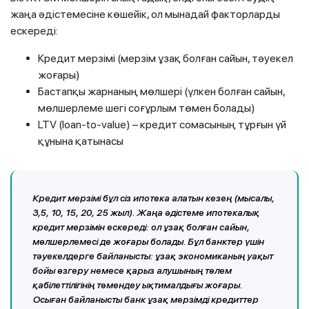
жаңа әдістемесіне көшейік, ол мынадай факторларды
ескереді:
Кредит мерзімі (мерзім ұзақ болған сайын, тәуекел
жоғары)
Бастапқы жарнаның мөлшері (үлкен болған сайын,
мөлшерлеме шегі соғұрлым төмен болады)
LTV (loan-to-value) – кредит сомасының тұрғын үй
құнына қатынасы
Кредит мерзімі
бұл сіз ипотека алатын кезең (мысалы,
3,5, 10, 15, 20, 25 жыл). Жаңа әдістеме ипотекалық
кредит мерзімін ескереді: ол ұзақ болған сайын,
мөлшерлемесі де жоғары болады. Бұл банктер үшін
тәуекелдерге байланысты: ұзақ экономиканың уақыт
бойы өзгеру немесе қарыз алушының төлем
қабілеттілігінің төмендеу ықтималдығы жоғары.
Осыған байланысты банк ұзақ мерзімді кредиттер