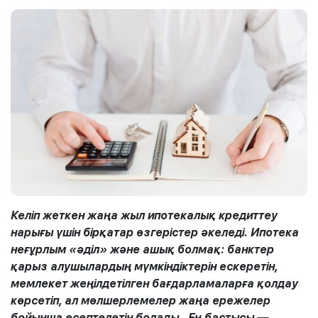
Келіп жеткен жаңа жыл ипотекалық кредиттеу
нарығы үшін бірқатар өзгерістер әкеледі. Ипотека
неғұрлым «әділ» және ашық болмақ: банктер
қарыз алушылардың мүмкіндіктерін ескеретін,
мемлекет жеңілдетілген бағдарламаларға қолдау
көрсетіп, ал мөлшерлемелер жаңа ережелер
бойынша есептелетін болады. Ең бастысы —