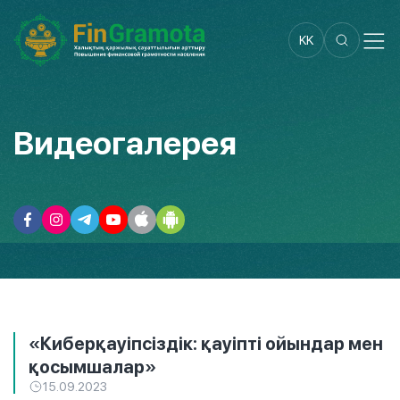
KK
Видеогалерея
«Киберқауіпсіздік: қауіпті ойындар мен
қосымшалар»
15.09.2023