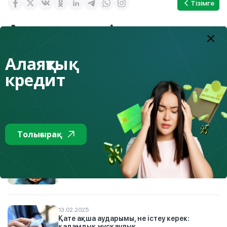
Тізімге
Аптаның үздік
жаңалықтары
Алаяқтық
кредит
21.01.2026
Автосақтандыру: 2026 жылдан бастап
жүргізушілер үшін не өзгереді
Толығырақ
7.08.2026
«Алдымен өзіңе төле»: неге бұл қағида
бәріне бірдей жұмыс істемейді
13.02.2025
Қате ақша аударымы, не істеу керек:
қадамдық нұсқаулық