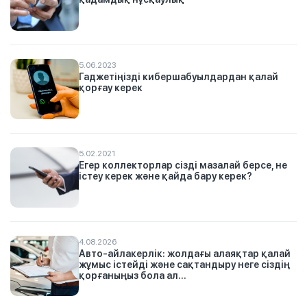
5.06.2023
Гаджетіңізді кибершабуылдардан қалай
қорғау керек
5.02.2021
Егер коллекторлар сізді мазалай берсе, не
істеу керек және қайда бару керек?
4.08.2026
Авто-айлакерлік: жолдағы алаяқтар қалай
жұмыс істейді және сақтандыру неге сіздің
қорғаныңыз бола ал...