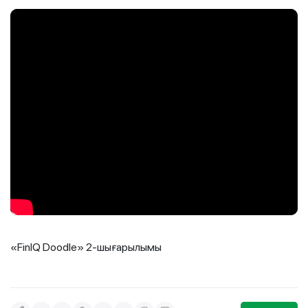
«FinIQ Doodle» 2-шығарылымы