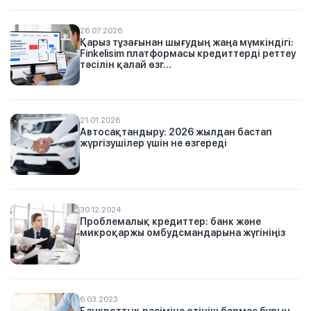
26.07.2026
Қарыз тұзағынан шығудың жаңа мүмкіндігі:
Finkelisim платформасы кредиттерді реттеу
тәсілін қалай өзг...
21.01.2026
Автосақтандыру: 2026 жылдан бастап
жүргізушілер үшін не өзгереді
30.12.2024
Проблемалық кредиттер: банк және
микроқаржы омбудсмандарына жүгініңіз
6.03.2023