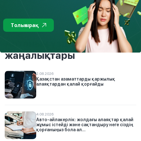
Толығырақ
Тізімге
Аптаның үздік
жаңалықтары
2.08.2026
Қазақстан азаматтарды қаржылық
алаяқтардан қалай қорғайды
4.08.2026
Авто-айлакерлік: жолдағы алаяқтар қалай
жұмыс істейді және сақтандыру неге сіздің
қорғаныңыз бола ал...