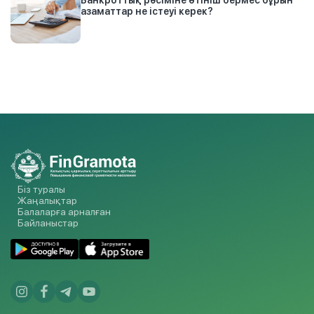
Банкроттық рәсіміне өтініш бермес бұрын
азаматтар не істеуі керек?
Біз туралы
Жаңалықтар
Балаларға арналған
Байланыстар