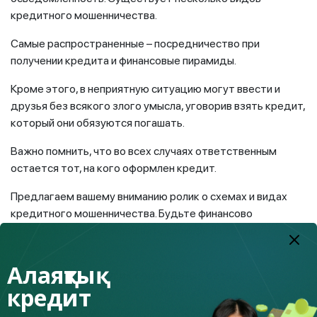
кредитного мошенничества.
Самые распространенные – посредничество при
получении кредита и финансовые пирамиды.
Кроме этого, в неприятную ситуацию могут ввести и
друзья без всякого злого умысла, уговорив взять кредит,
который они обязуются погашать.
Важно помнить, что во всех случаях ответственным
остается тот, на кого оформлен кредит.
Предлагаем вашему вниманию ролик о схемах и видах
кредитного мошенничества. Будьте финансово
ответственными и повышайте свою финансовую
грамотность.
Алаяқтық
Читайте нас в других социальных сетях:
кредит
Facebook
https://web.facebook.com/fingramotaka...
Instagram
https://www.instagram.com/fingramota.kz/