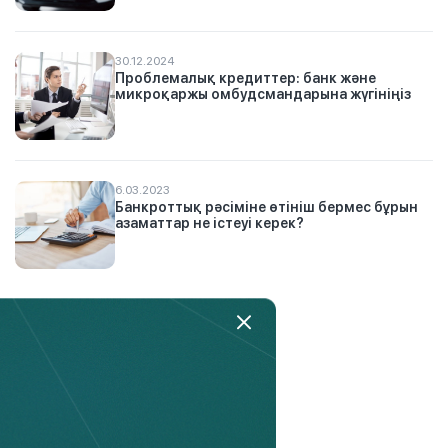
30.12.2024
Проблемалық кредиттер: банк және
микроқаржы омбудсмандарына жүгініңіз
6.03.2023
Банкроттық рәсіміне өтініш бермес бұрын
азаматтар не істеуі керек?