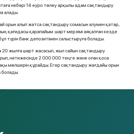
аптаға небәрі 14 еуро төлеу арқылы адам сақтандыру
ла алады.
ай орын алып жатса сақтандыру сомасын алумен қатар,
 Оның қағидасы қарапайым: шарт мерзімі аяқалған кезде
ұл түрін банк депозитімен салыстыруға болады.
 20 жылға шарт жасасып, жыл сайын сақтандыру
рып, нәтижесінде 2 000 000 теңге және оған қоса
ақы мөлшерін құрайды. Егер сақтандыру жағдайы орын
а болады.
 тараған. Ал қазақ тіліндегі
сақтандыру
сөзі
 тілінің
securus
— қауіпсіздік сөзімен байланысты.
 деп аударуға болады.