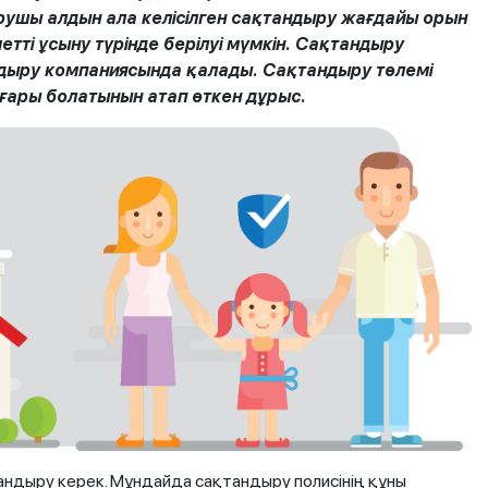
ушы алдын ала келісілген сақтандыру жағдайы орын
тті ұсыну түрінде берілуі мүмкін. Сақтандыру
ндыру компаниясында қалады. Сақтандыру төлемі
ғары болатынын атап өткен дұрыс.
тандыру керек. Мұндайда сақтандыру полисінің құны