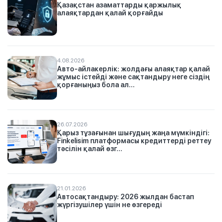
Қазақстан азаматтарды қаржылық
алаяқтардан қалай қорғайды
4.08.2026
Авто-айлакерлік: жолдағы алаяқтар қалай
жұмыс істейді және сақтандыру неге сіздің
қорғаныңыз бола ал...
26.07.2026
Қарыз тұзағынан шығудың жаңа мүмкіндігі:
Finkelisim платформасы кредиттерді реттеу
тәсілін қалай өзг...
21.01.2026
Автосақтандыру: 2026 жылдан бастап
жүргізушілер үшін не өзгереді