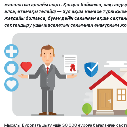
жасалатын арнайы шарт. Қағида бойынша, сақтандыр
алса, өтемақы төлейді — бұл ақша немесе түрлі қызме
жағдайы болмаса, бұған дейін салынған ақша сақта
сақтандыру үшін жасалатын салымнан анағұрлым жо
Мысалы, Еуропаға шығу үшін 30 000 еуроға бағаланған сақ