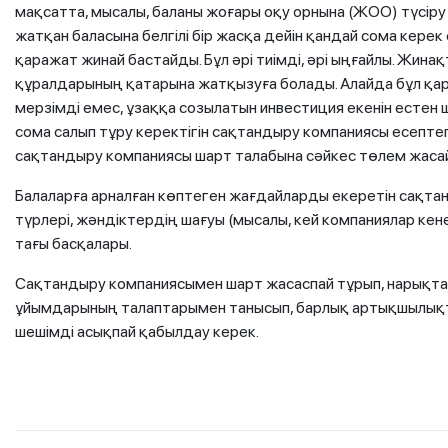
мақсатта, мысалы, баланы жоғары оқу орнына (ЖОО) түсіру ү
жатқан баласына белгілі бір жасқа дейін қандай сома кере
қаражат жинай бастайды. Бұл әрі тиімді, әрі ыңғайлы. Жин
құралдарының қатарына жатқызуға болады. Алайда бұл қа
мерзімді емес, ұзаққа созылатын инвестиция екенін естен
сома салып тұру керектігін сақтандыру компаниясы есепте
сақтандыру компаниясы шарт талабына сәйкес төлем жаса
Балаларға арналған көптеген жағдайларды екеретін сақтан
түрлері, жәндіктердің шағуы (мысалы, кей компаниялар ке
тағы басқалары.
Сақтандыру компаниясымен шарт жасаспай тұрып, нарықта
ұйымдарының талаптарымен танысып, барлық артықшылықтар
шешімді асықпай қабылдау керек.