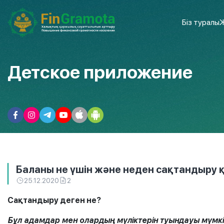
Біз туралы
Ж
Детское приложение
Баланы не үшін және неден сақтандыру 
25.12.2020
2
Сақтандыру деген не?
Бұл адамдар мен олардың мүліктерін туындауы мүмкі