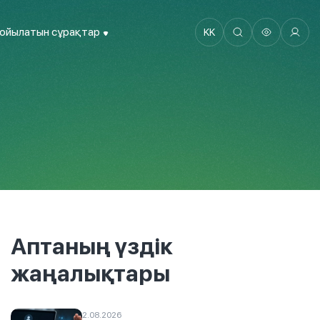
қойылатын сұрақтар
KK
Аптаның үздік
жаңалықтары
2.08.2026