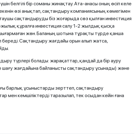
шін белгілі бір соманы жинақтау. Ата-анасы оның өсіп келе
к екенін өзі анықтап, сақтандыру компаниясының көмегімен
ақтаушы сақтандыруды біз жоғарыда сөз қылған инвестиция
ржылық құралға инвестиция салу 1-2 жылдық қысқа
 шығармаған жөн. Баланың шотына тұрақты түрде қанша
п береді. Сақтандыру жағдайы орын алып жатса,
йды.
дыру түрлері болады: жарақаттар, қандай да бір ауру
не шағу жағдайына байланысты сақтандыру ұсынады) және
ғы барлық ұсыныстарды зерттеп, сақтандыру
 мен кемшіліктерді таразылап, тек осыдан кейін ғана