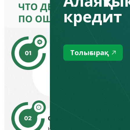
Алаяқтық
кредит
Толығырақ