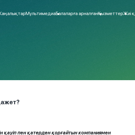
аңалықтар
Мультимедиа
Балаларға арналған
Қызметтер
Жиі 
қажет?
н қауіп пен қатерден қорғайтын компаниямен