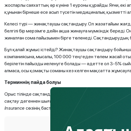
жоспарлы саяхаттың әр күніне 1 еуроны құрайды. Яғни, екі 
құнынан бірнеше есе асып түсетін медициналық қызметті а
Келесі түрі — жинақтаушы сақтандыру. Ол жазатайым жағд
белгілі бір мерзімге дейін ақша жинауға мүмкіндік береді.
жиналған сома пайызымен бірге төленеді. Сақтандырудың б
Бұл қалай жұмыс істейді? Жинақтаушы сақтандыру бойынша
компаниясына, мысалы, 100 000 теңгеден төлем жасай оты
берілетін пайызды иеленуге болады — әдетте ол 3-5% сый
алмаса, осы қомақты соманы кез келген мақсатта жұмсауғ
Терминнің пайда болуы
Орыс тілінде сақтандыру (страхование) сөзі «страх» сөзінен
сақтау
дегеннен шығады. Ағылшын тіліндегі
insuranсe
латын
Insuranсe
сөзінің бастапқы мағынасын тікелей «сенімділік»