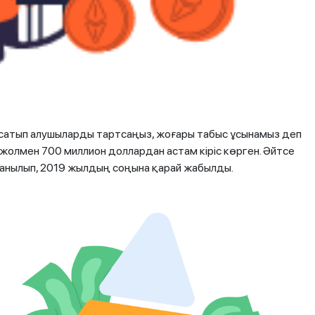
 сатып алушыларды тартсаңыз, жоғары табыс ұсынамыз деп
олмен 700 миллион доллардан астам кіріс көрген. Әйтсе
танылып, 2019 жылдың соңына қарай жабылды.