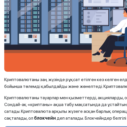
Криптовалютаны заң жүзінде рұқсат етілген кез келген елд
бойынша төлемді қабылдайды және жөнелтеді. Криптовал
Криптовалютаны тауарлар мен қызметтерді, акцияларды, о
Сондай-ақ «криптаны» ақша табу мақсатында да ұстайтынд
сатады. Криптовалюта арқылы жүзеге асқан барлық опера
сақталады, ол
блокчейн
деп аталады.
Блокчейндер белгілі