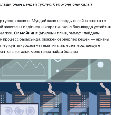
олады, оның қандай түрлері бар және оны қалай
ртуалды валюта. Мұндай валюталарды онлайн кеңістікте
й валютаны өздігінен шығаратын және бақылауда ұстайтын
йым жоқ. Ол
майнинг
(ағылшын тілінің
mining
«пайдалы
ын процесс барысында, біріккен серверлер кешені — арнайы
птеу қуаты күрделі математикалық есептерді шешуге
риптовалюталық монеталар пайда болады.