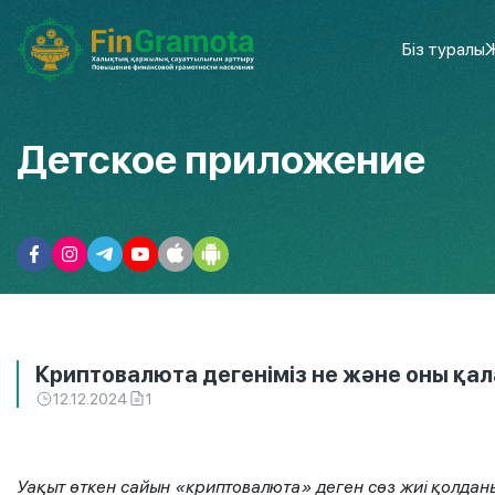
Біз туралы
Ж
Детское приложение
Криптовалюта дегеніміз не және оны қа
12.12.2024
1
Уақыт өткен сайын «криптовалюта» деген сөз жиі қолда