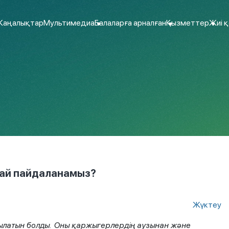
аңалықтар
Мультимедиа
Балаларға арналған
Қызметтер
Жиі 
лай пайдаланамыз?
Жүктеу
нылатын болды. Оны қаржыгерлердің аузынан және