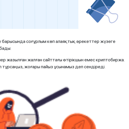
ту барысында соғұрлым көп алаяқтық әрекеттер жүзеге
абады:
лер жазылған жалған сайттағы өтірікшын емес криптобиржа.
 тұрсаңыз, жоғары пайыз ұсынамыз деп сендіреді.