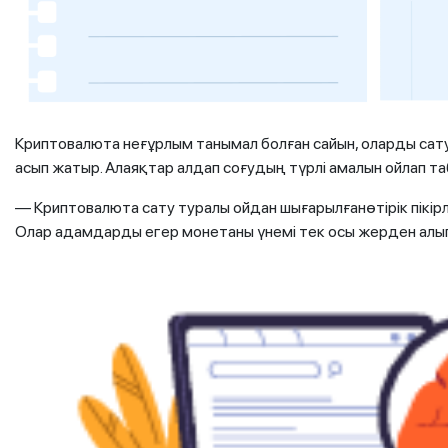
Криптовалюта неғұрлым танымал болған сайын, оларды са
асып жатыр. Алаяқтар алдап соғудың түрлі амалын ойлап т
— Криптовалюта сату туралы ойдан шығарылғанөтірік пікір
Олар адамдарды егер монетаны үнемі тек осы жерден алып