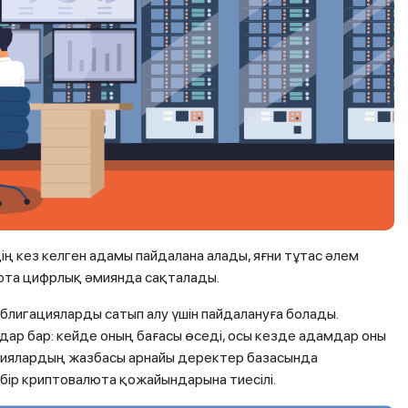
ің кез келген адамы пайдалана алады, яғни тұтас әлем
юта цифрлық әмиянда сақталады.
блигацияларды сатып алу үшін пайдалануға болады.
ар бар: кейде оның бағасы өседі, осы кезде адамдар оны
циялардың жазбасы арнайы деректер базасында
 бір криптовалюта қожайындарына тиесілі.