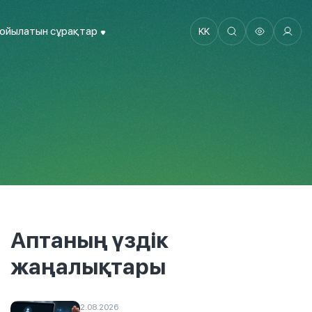
қойылатын сұрақтар
KK
Аптаның үздік
жаңалықтары
2.08.2026