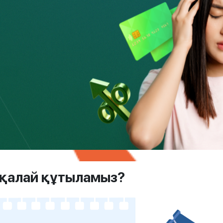
 қалай құтыламыз?