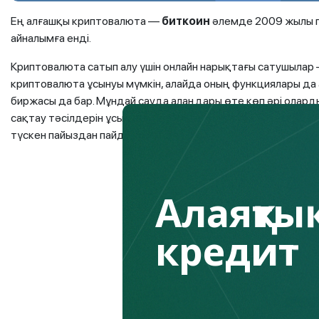
Ең алғашқы криптовалюта —
биткоин
әлемде 2009 жылы п
айналымға енді.
Криптовалюта сатып алу үшін онлайн нарықтағы сатушылар
криптовалюта ұсынуы мүмкін, алайда оның функциялары да
биржасы да бар. Мұндай сауда алаңдары өте көп әрі олар
сақтау тәсілдерін ұсынады. Биржалар криптовалюталарды 
түскен пайыздан пайда көреді.
Алаяқтық
кредит