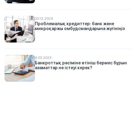
30.12.2024
Проблемалық кредиттер: банк және
микроқаржы омбудсмандарына жүгініңіз
6.03.2023
Банкроттық рәсіміне өтініш бермес бұрын
азаматтар не істеуі керек?