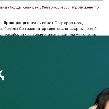
айда болды. Кейінірек
Ethereum
,
Litecoin
,
Ripple
және т.б.
 —
брокерлерге
жүгіну қажет. Олар арзанырақ
 аз болады. Сонымен қатар криптовалюталардың онлайн
дың әрқайсысы криптовалютаның алуан түрі мен оларды
сатып алу және сату аралығындағы баға айырмашылығынан