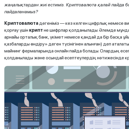
жаңалықтардан жиі естиміз. Криптовалюта қалай пайда б
пайдаланамыз?
Криптовалюта
дегеніміз
— кез келген цифрлық немесе ви
қорғау үшін
крипт
не шифрлар қолданылады. Әлемде мұнда
арнайы орталық банк, үкімет немесе қандай да бір басқа ұ
қазбаларды өндіру» деген түсінігінен алынған) деп аталат
майнинг фермаларында онлайн пайда болады. Олардың есе
қолданылады және осындай есептеулердің нәтижесінде к