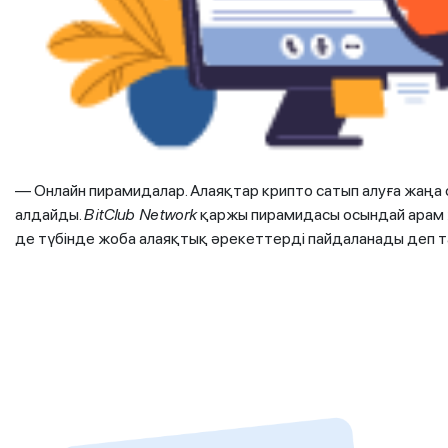
— Онлайн пирамидалар. Алаяқтар крипто сатып алуға жаңа
алдайды.
BitClub Network
қаржы пирамидасы осындай арам ж
де түбінде жоба алаяқтық әрекеттерді пайдаланады деп 