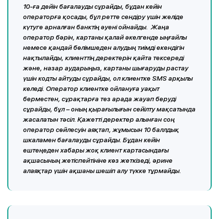
10-ға дейін бағалауды сұрайды, бұдан кейін
операторға қосады, бұл ретте сендіру үшін желіде
күтуге арналған банктің әуені ойнайды. Жаңа
оператор бәрін, картаны қалай әкелгенде ыңғайлы
немесе қандай бөлімшеден алудың тиімді екендігін
нақтылайды, клиенттің деректерін қайта тексереді
және, назар аударыңыз, картаны шығаруды растау
үшін кодты айтуды сұрайды, ол клиентке SMS арқылы
келеді. Оператор клиентке ойлануға уақыт
берместен, сұрақтарға тез арада жауап беруді
сұрайды, бұл – оның қырағылығын сейілту мақсатында
жасалатын тәсіл. Қажетті деректер алынған соң
оператор сөйлесуін аяқтап, жұмысын 10 баллдық
шкаламен бағалауды сұрайды. Бұдан кейін
ештеңеден хабары жоқ клиент картасындағы
ақшасының жетіспейтініне көз жеткізеді, әрине
алаяқтар үшін ақшаны шешіп алу түкке тұрмайды.