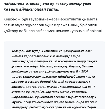
пайдалана отырып, аңқау тұтынушылар үшін
кезекті айланы ойлап тапты.
Кешбэк – бұл тауарды немесе көрсетілетін қызметті
сатып алуға жұмсалған ақша қаражатының бір бөлігін
қайтару, көбінесе ол баллмен немесе купонмен беріледі.
Телефон алаяқтары клиентке қоңырау шалып, өзін
қызмет көрсететін банк қызметкері ретінде
таныстырады, олардың кешбэк-сервисін пайдалануға
ұсыныс жасайды. Мысалы, алаяқтар барлық бөлшек
желілерде сатып алу үшін қолданылатын 8 - 30%
аралығындағы жоғары және тиімді кешбэкпен карта
шығаруға ұсыныс береді. Мұндай картаға қызмет
көрсету, әдетте, тегін, шығару мерзімі барынша аз: 1
күннен 3 күнге дейін, картаны жеткізу карантин
шараларының күшейтілуін ескере отырып тегін болуы
мүмкін. Егер клиент келісіп жауап берсе, онда жалған
менеджер дыбыстық сигналдан кейін жұмысын 1-ден