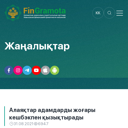
KK
Жаңалықтар
Алаяқтар адамдарды жоғары
кешбэкпен қызықтырады
31.08.2021
6947