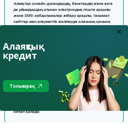
Алаяқтар онлайн-дүкендердің, банктердің және өзге
де ұйымдардың атынан электрондық пошта арқылы
және SMS-хабарламалар жіберу арқылы, танымал
сайттар мен әлеуметтік желілерде олжаның орнына
жоғары кэшбэк ұсыну арқылы қармақ лақтырып
қоюы мүмкін. Атап айтқанда, олар
пайдаланушыларға Желіде сатып алу үшін кэшбэк
Алаяқтық
алуды, яғни картадан картаға аудару үшін
кредит
қаражаттың 30%-на дейін жедел қайтаруды ұсынуы
мүмкін. Егер пайдаланушы тиісті батырманы басу
арқылы келіссе, онда ол жеке ақпаратты енгізуге
арналған нысаны бар фишингтік сайтқа түседі: ТАӘ,
карта деректемелері, оның ішінде картаның артқы
жағындағы үш таңбалы сан. Алаяқтар осы деректерді
Толығырақ
пайдаланып, интернет-дүкендерде басқа
адамдардың карталарын пайдалану арқылы сатып
алулар жасай алады, ал пайдаланушылар жоғары
кэшбэксіз және өз карталарында ақшасыз сақалын
сипап қалады.