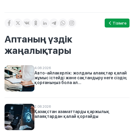
Тізімге
Аптаның үздік
жаңалықтары
4.08.2026
Авто-айлакерлік: жолдағы алаяқтар қалай
жұмыс істейді және сақтандыру неге сіздің
қорғаныңыз бола ал...
2.08.2026
Қазақстан азаматтарды қаржылық
алаяқтардан қалай қорғайды