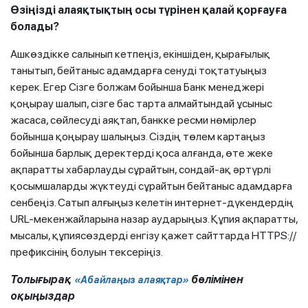
Өзіңізді алаяқтықтың осы түрінен қалай қорғауға
болады?
Ашкөздікке салынып кетпеңіз, екіншіден, қырағылық
танытып, бейтаныс адамдарға сенуді тоқтатуыңыз
керек. Егер Сізге болжам бойынша Банк менеджері
қоңырау шалып, сізге бас тарта алмайтындай ұсыныс
жасаса, сөйлесуді аяқтап, банкке ресми нөмірлер
бойынша қоңырау шалыңыз. Сіздің төлем картаңыз
бойынша барлық деректерді қоса алғанда, өте жеке
ақпаратты хабарлауды сұрайтын, сондай-ақ әртүрлі
қосымшаларды жүктеуді сұрайтын бейтаныс адамдарға
сенбеңіз. Сатып алғыңыз келетін интернет-дүкендердің
URL-мекенжайларына назар аударыңыз. Құпия ақпаратты,
мысалы, құпиясөздерді енгізу қажет сайттарда HTTPS://
префиксінің болуын тексеріңіз.
Толығырақ
бөлімінен
«Абайлаңыз алаяқтар»
оқыңыздар