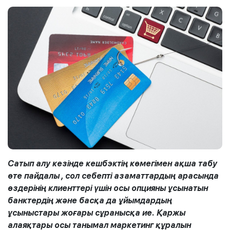
Сатып алу кезінде кешбэктің көмегімен ақша табу
өте пайдалы
, сол себепті азаматтардың арасында
өздерінің клиенттері үшін осы опцияны ұсынатын
банктердің және басқа да ұйымдардың
ұсыныстары жоғары сұранысқа ие. Қаржы
алаяқтары осы танымал маркетинг құралын