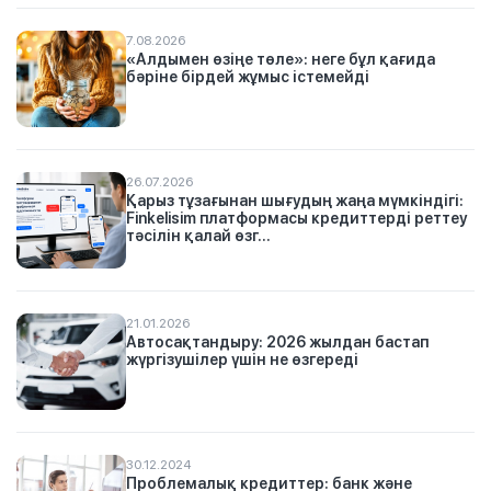
7.08.2026
«Алдымен өзіңе төле»: неге бұл қағида
бәріне бірдей жұмыс істемейді
26.07.2026
Қарыз тұзағынан шығудың жаңа мүмкіндігі:
Finkelisim платформасы кредиттерді реттеу
тәсілін қалай өзг...
21.01.2026
Автосақтандыру: 2026 жылдан бастап
жүргізушілер үшін не өзгереді
30.12.2024
Проблемалық кредиттер: банк және