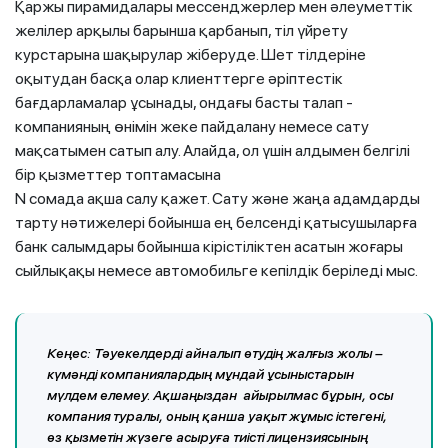
Қаржы пирамидалары мессенджерлер мен әлеуметтік
желілер арқылы барынша қарбанып, тіл үйрету
курстарына шақырулар жіберуде. Шет тілдеріне
оқытудан басқа олар клиенттерге әріптестік
бағдарламалар ұсынады, ондағы басты талап -
компанияның өнімін жеке пайдалану немесе сату
мақсатымен сатып алу. Алайда, ол үшін алдымен белгілі
бір қызметтер топтамасына
N сомада ақша салу қажет. Сату және жаңа адамдарды
тарту нәтижелері бойынша ең белсенді қатысушыларға
банк салымдары бойынша кірістіліктен асатын жоғары
сыйлықақы немесе автомобильге кепілдік беріледі мыс.
Кеңес:
Тәуекелдерді айналып өтудің жалғыз жолы –
күмәнді компаниялардың мұндай ұсыныстарын
мүлдем елемеу. Ақшаңыздан айырылмас бұрын, осы
компания туралы, оның қанша уақыт жұмыс істегені,
өз қызметін жүзеге асыруға тиісті лицензиясының