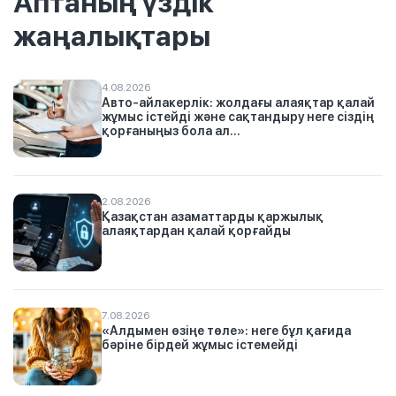
Аптаның үздік
жаңалықтары
4.08.2026
Авто-айлакерлік: жолдағы алаяқтар қалай
жұмыс істейді және сақтандыру неге сіздің
қорғаныңыз бола ал...
2.08.2026
Қазақстан азаматтарды қаржылық
алаяқтардан қалай қорғайды
7.08.2026
«Алдымен өзіңе төле»: неге бұл қағида
бәріне бірдей жұмыс істемейді