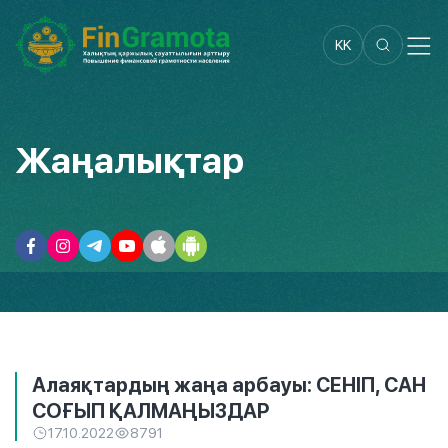
KK
Жаңалықтар
Алаяқтардың жаңа арбауы: СЕНІП, САН
СОҒЫП ҚАЛМАҢЫЗДАР
17.10.2022
8791