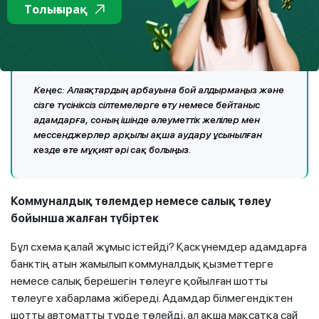
Толығырақ
бейнероликтерден алынған бейнекадрларды
пайдаланады.
Кеңес:
Алаяқтардың арбауына бой алдырмаңыз және
сізге түсініксіз сілтемелерге өту немесе бейтаныс
адамдарға, соның ішінде әлеуметтік желілер мен
мессенджерлер арқылы ақша аудару ұсынылған
кезде өте мұқият әрі сақ болыңыз.
Коммуналдық төлемдер немесе салық төлеу
бойынша жалған түбіртек
Бұл схема қалай жұмыс істейді? Қаскүнемдер адамдарға
банктің атын жамылып коммуналдық қызметтерге
немесе салық берешегін төлеуге қойылған шотты
төлеуге хабарлама жібереді. Адамдар білмегендіктен
шотты автоматты түрде төлейді, ал ақша мақсатқа сай