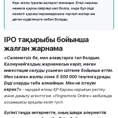
бар-жоғы туралы ақпарат жинаңыз. Егер наразы
немесе қарсы пікірлер көп болса, онда бұл сізді
кезекті қаржы пирамидасына тартып жатыр ма
деген күдіктенуге себеп болады.
IPO тақырыбы бойынша
жалған жарнама
«Сәлеметсіз бе, мен алаяқтарға тап болдым.
Қазмұнайгаздың жарнамасын көріп, маған
инвестиция салуды ұсынған сілтеме бойынша өттім.
Мен салған жалпы сома 5 500 000 теңгені құрады.
Енді оларды таба алмаймын. Мен не істеуім
керек?»
- мұндай өтініш ҚР Қаржы нарығын реттеу
және дамыту агенттігіне «Fingramota Online» мобильдік
қосымшасы арқылы келіп түсті.
Бүгінгі таңда интернетте, оның ішінде әлеуметтік