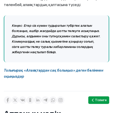
төленбей, алаяқтардың қалтасына түседі.
Кеңес:
Егер сіз күмән тудыратын түбіртек алатын
болсаңыз, ешбір жағдайда шотты төлеуге асықпаңыз.
Дұрысы, алдымен оны түпнұсқамен салыстыру қажет.
Коммуналдық не салық қызметіне қоңырау соғып,
сізге шотты төлеу туралы хабарламаны солардың
жібергенін нақтылап біліңіз.
Толығырақ «Алаяқтардан сақ болыңыз» деген бөлімнен
оқыңыздар
Тізімге