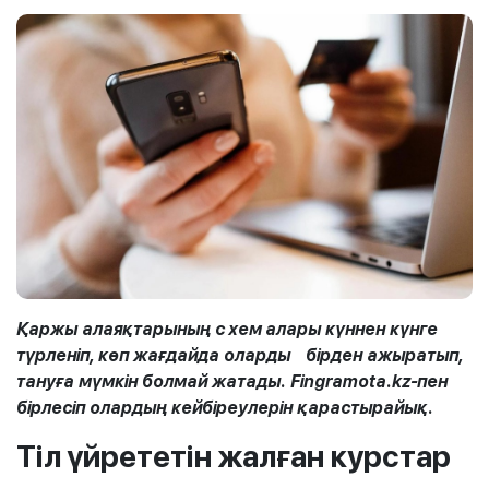
Қаржы алаяқтарының с
хем
алары күннен күнге
түрленіп, көп жағдайда оларды
бірден ажыратып,
тануға мүмкін болмай жатады. Fingramota.kz-пен
бірлесіп олардың кейбіреулерін қарастырайық.
Тіл үйрететін жалған курстар