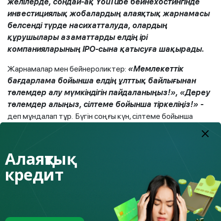
желілерде, сондай-ақ YouTube бейнехостингінде
инвестициялық жобалардың алаяқтық жарнамасы
белсенді түрде насихатталуда, олардың
құрушылары азаматтарды елдің ірі
компанияларының IPO-сына қатысуға шақырады.
Жарнамалар мен бейнероликтер:
«Мемлекеттік
бағдарлама бойынша елдің ұлттық байлығынан
төлемдер алу мүмкіндігін пайдаланыңыз!», «Дереу
төлемдер алыңыз, сілтеме бойынша тіркеліңіз!» -
деп мұндалап тұр. Бүгін соңғы күн, сілтеме бойынша
шұғыл тіркелу керек-мыс.
Олардың жарнамаларына барынша көп адам сенуі үшін
Алаяқтық
қаскүнемдер танымал тұлғалардың, оның ішінде
кредит
Қазақстан Республикасы Президентінің, елдің ұлттық
компаниялары мен қаржы ұйымдары басшыларының,
қоғамдық пікір басшыларының есімдерін, суретін,
бейнежазбасын пайдаланады. Қылмыскерлер түпнұсқа
аудио хабарды ауыстыра отырып, жалпыға қол жетімді