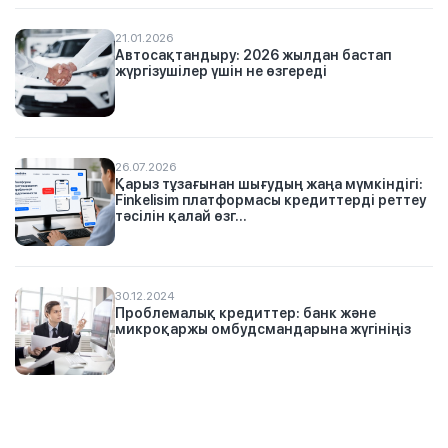
21.01.2026
Автосақтандыру: 2026 жылдан бастап
жүргізушілер үшін не өзгереді
26.07.2026
Қарыз тұзағынан шығудың жаңа мүмкіндігі:
Finkelisim платформасы кредиттерді реттеу
тәсілін қалай өзг...
30.12.2024
Проблемалық кредиттер: банк және
микроқаржы омбудсмандарына жүгініңіз