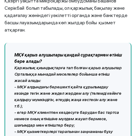
Қазіргі уақытта микроқаржы омбудсманы Башанов
Серікбай болып табылады, ол қаржылық бақылау және
қадағалау жөніндегі уәкілетті органда және банктерде
басшы лауазымдарында көп жылдар бойы қызмет
атқарған.
МҚҰ қарыз алушылары қандай сұрақтармен өтініш
бере алады?
Қаржылық қиындықтарға тап болған қарыз алушылар
Орталыққа мынадай мәселелер бойынша өтініш
жасай алады:
- МҚҰ алдындағы берешекті қайта құрылымдау
кезінде тегін және жедел жәрдем алу (төлемді кейінге
қалдыру мүмкіндігін, өтеудің жаңа кестесін алу және
т.б.);
- егер МҚҰ клиентпен кездесуге барудан бас тартса
немесе оның өтінішіне мүлдем жауап бермесе,
шағымдар мен өтініштер беру;
- МҚҰ қызметкерлері тарапынан заңнаманы бұзу