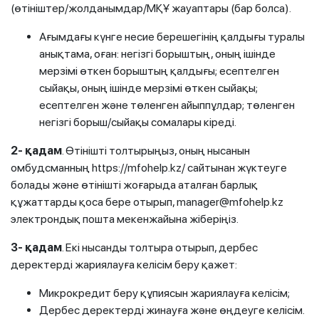
(өтініштер/жолданымдар/МҚҰ жауаптары (бар болса).
Ағымдағы күнге несие берешегінің қалдығы туралы
анықтама, оған: негізгі борыштың, оның ішінде
мерзімі өткен борыштың қалдығы; есептелген
сыйақы, оның ішінде мерзімі өткен сыйақы;
есептелген және төленген айыппұлдар; төленген
негізгі борыш/сыйақы сомалары кіреді.
2- қадам
. Өтінішті толтырыңыз, оның нысанын
омбудсманның https://mfohelp.kz/ сайтынан жүктеуге
болады және өтінішті жоғарыда аталған барлық
құжаттарды қоса бере отырып, manager@mfohelp.kz
электрондық пошта мекенжайына жіберіңіз.
3- қадам
. Екі нысанды толтыра отырып, дербес
деректерді жариялауға келісім беру қажет:
Микрокредит беру құпиясын жариялауға келісім;
Дербес деректерді жинауға және өңдеуге келісім.