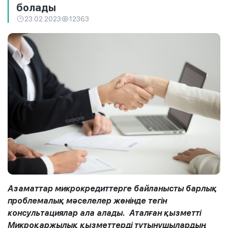
болады
23.02.2023
12363
Азаматтар микрокредиттерге байланысты барлық
проблемалық мәселелер жөнінде тегін
консультациялар ала алады. Аталған қызметті
Микроқаржылық қызметтерді тұтынушылардың