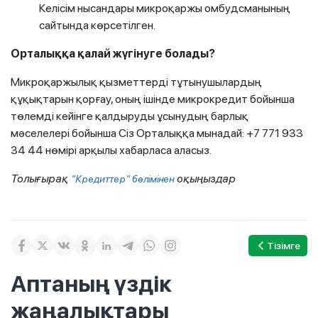
Келісім нысандары микроқаржы омбудсманының
сайтында көрсетілген.
Орталыққа қалай жүгінуге болады?
Микроқаржылық қызметтерді тұтынушылардың
құқықтарын қорғау, оның ішінде микрокредит бойынша
төлемді кейінге қалдыруды ұсынудың барлық
мәселелері бойынша Сіз Орталыққа мынадай: +7 771 933
34 44 нөмірі арқылы хабарласа аласыз.
Толығырақ
оқыңыздар
"Кредиттер" бөлімінен
Тізімге
Аптаның үздік
жаңалықтары