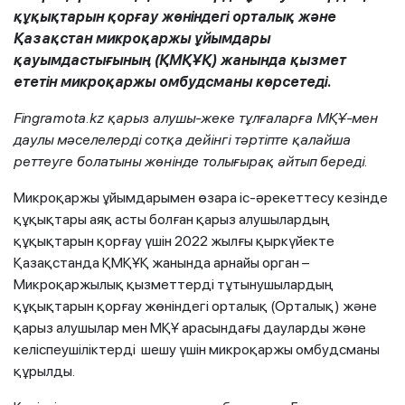
құқықтарын қорғау жөніндегі орталық және
Қазақстан микроқаржы ұйымдары
қауымдастығының (ҚМҚҰҚ) жанында қызмет
ететін микроқаржы омбудсманы көрсетеді.
Fingramota.kz қарыз алушы-жеке тұлғаларға МҚҰ-мен
даулы мәселелерді сотқа дейінгі тәртіпте қалайша
реттеуге болатыны жөнінде толығырақ айтып береді.
Микроқаржы ұйымдарымен өзара іс-әрекеттесу кезінде
құқықтары аяқ асты болған қарыз алушылардың
құқықтарын қорғау үшін 2022 жылғы қыркүйекте
Қазақстанда ҚМҚҰҚ жанында арнайы орган –
Микроқаржылық қызметтерді тұтынушылардың
құқықтарын қорғау жөніндегі орталық (Орталық) және
қарыз алушылар мен МҚҰ арасындағы дауларды және
келіспеушіліктерді шешу үшін микроқаржы омбудсманы
құрылды.