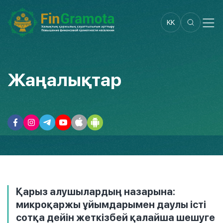
KK
Жаңалықтар
Қарыз алушылардың назарына:
микроқаржы ұйымдарымен даулы істі
сотқа дейін жеткізбей қалайша шешуге