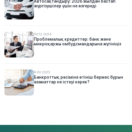
Автосақтандыру: 2026 жылдан бастап
жүргізушілер үшін не өзгереді
30.12.2024
Проблемалық кредиттер: банк және
микроқаржы омбудсмандарына жүгініңіз
6.03.2023
Банкроттық рәсіміне өтініш бермес бұрын
азаматтар не істеуі керек?