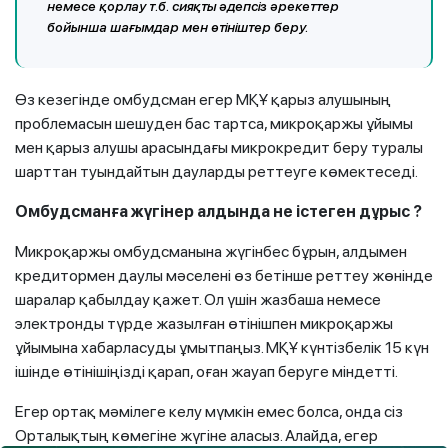
немесе қорлау т.б. сияқты әдепсіз әрекеттер
бойынша шағымдар мен өтініштер беру.
Өз кезегінде омбудсман егер МҚҰ қарыз алушының
проблемасын шешуден бас тартса, микроқаржы ұйымы
мен қарыз алушы арасындағы микрокредит беру туралы
шарттан туындайтын дауларды реттеуге көмектеседі.
Омбудсманға жүгінер алдында не істеген дұрыс
?
Микроқаржы омбудсманына жүгінбес бұрын, алдымен
кредитормен даулы мәселені өз бетінше реттеу жөнінде
шаралар қабылдау қажет. Ол үшін жазбаша немесе
электронды түрде жазылған өтінішпен микроқаржы
ұйымына хабарласуды ұмытпаңыз. МҚҰ күнтізбелік 15 күн
ішінде өтінішіңізді қарап, оған жауап беруге міндетті.
Егер ортақ мәмілеге келу мүмкін емес болса, онда сіз
Орталықтың көмегіне жүгіне аласыз. Алайда, егер