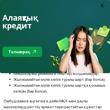
Орталыққа жүгінгеннен кейін МҚҰ қабылдаған шешім
сізді қанағаттандырмаса, онда омбудсманға жүгінуге
Алаяқтық
құқығыңыз бар.
кредит
Омбудсманға өтінішті қалай беруге болады?
1-қадам.
Мынадай құжаттар тізбесін жинаңыз:
Жеке куәлік;
Микрокредит беру туралы шарт;
Толығырақ
Өтеу кестесі;
Микрокредит беру туралы шартқа қосымша келісім
(бар болса);
Микроқаржы ұйымына өтініштер/жолданымдар;
Жылжымайтын мүлік кепілі туралы шарт (бар болса);
Жылжымайтын мүлік кепілі туралы шартқа қосымша
келісім (бар болса);
Омбудсманға жүгінгенге дейін МҚҰ-мен даулы
мәселелерді реттеу әрекеттерін растайтын құжаттар