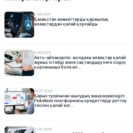
2.08.2026
Қазақстан азаматтарды қаржылық
алаяқтардан қалай қорғайды
4.08.2026
Авто-айлакерлік: жолдағы алаяқтар қалай
жұмыс істейді және сақтандыру неге сіздің
қорғаныңыз бола ал...
26.07.2026
Қарыз тұзағынан шығудың жаңа мүмкіндігі:
Finkelisim платформасы кредиттерді реттеу
тәсілін қалай өзг...
21.01.2026