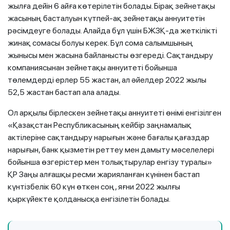
жылға дейін 6 айға көтерілетін болады. Бірақ зейнетақы
жасының басталуын күтпей-ақ зейнетақы аннуитетін
рәсімдеуге болады. Алайда бұл үшін БЖЗҚ-да жеткілікті
жинақ сомасы болуы керек. Бұл сома салымшының
жынысы мен жасына байланысты өзгереді. Сақтандыру
компаниясынан зейнетақы аннуитеті бойынша
төлемдерді ерлер 55 жастан, ал әйелдер 2022 жылы
52,5 жастан бастап ала алады.
Ол арқылы бірлескен зейнетақы аннуитеті өнімі енгізілген
«Қазақстан Республикасының кейбір заңнамалық
актілеріне сақтандыру нарығын және бағалы қағаздар
нарығын, банк қызметін реттеу мен дамыту мәселелері
бойынша өзгерістер мен толықтырулар енгізу туралы»
ҚР Заңы алғашқы ресми жарияланған күнінен бастап
күнтізбелік 60 күн өткен соң, яғни 2022 жылғы
қыркүйекте қолданысқа енгізілетін болады.