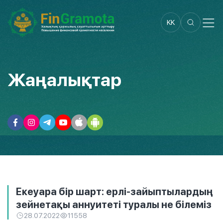
KK
Жаңалықтар
Екеуара бір шарт: ерлі-зайыптылардың
зейнетақы аннуитеті туралы не білеміз
28.07.2022
11558