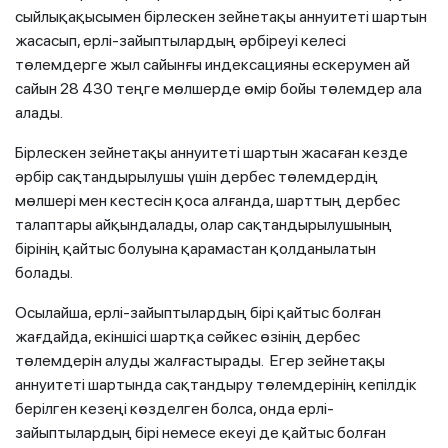
сыйлықақысымен бірлескен зейнетақы аннуитеті шартын
жасасып, ерлі-зайыптылардың әрбіреуі келесі
төлемдерге жыл сайынғы индексацияны ескерумен ай
сайын 28 430 теңге мөлшерде өмір бойы төлемдер ала
алады.
Бірлескен зейнетақы аннуитеті шартын жасаған кезде
әрбір сақтандырылушы үшін дербес төлемдердің
мөлшері мен кестесін қоса алғанда, шарттың дербес
талаптары айқындалады, олар сақтандырылушының
бірінің қайтыс болуына қарамастан қолданылатын
болады.
Осылайша, ерлі-зайыптылардың бірі қайтыс болған
жағдайда, екіншісі шартқа сәйкес өзінің дербес
төлемдерін алуды жалғастырады. Егер зейнетақы
аннуитеті шартында сақтандыру төлемдерінің кепілдік
берілген кезеңі көзделген болса, онда ерлі-
зайыптылардың бірі немесе екеуі де қайтыс болған