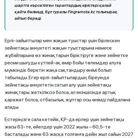
шартта көрсетілген тараптардың кірістері қалай
қайта бөлінеді, бұл туралы Fingramota.kz толығырақ
айтып береді.
Ерлі-зайыптылар мен жақын туыстар үшін бірлескен
зейнетақы аннуитеті жақын туыстарына немесе
жұбайларына өз жинақтарын біріктіруге және зейнетке
ресми шығуды күтпей-ақ өмір бойы төлемдер алуға
мүмкіндік беретін жаңа сақтандыру өнімі болып
табылады. Егер ерлі-зайыптылардың біреуінде
зейнетақы аннуитетін сатып алу үшін зейнетақы
жинақтары жеткіліксіз болса, ал екіншісінде артық
қаражат болса, отбасылық жұптар осы өнімді пайдалана
алады.
Естеріңізге сала кетейік, ҚР-да ерлер үшін зейнетақы
жасы 63-те, әйелдер үшін 2022 жылы – 60,5-те
басталады және 63 жасқа толғанға дейін жыл сайын 2027