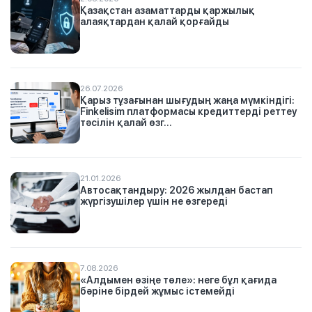
Қазақстан азаматтарды қаржылық
алаяқтардан қалай қорғайды
26.07.2026
Қарыз тұзағынан шығудың жаңа мүмкіндігі:
Finkelisim платформасы кредиттерді реттеу
тәсілін қалай өзг...
21.01.2026
Автосақтандыру: 2026 жылдан бастап
жүргізушілер үшін не өзгереді
7.08.2026
«Алдымен өзіңе төле»: неге бұл қағида
бәріне бірдей жұмыс істемейді