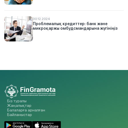
30.12.2024
Проблемалық кредиттер: банк және
микроқаржы омбудсмандарына жүгініңіз
Біз туралы
Жаңалықтар
Балаларға арналған
Байланыстар