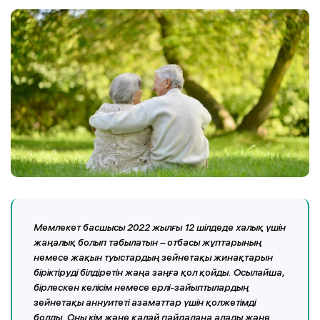
Мемлекет басшысы 2022 жылғы 12 шілдеде халық үшін
жаңалық болып табылатын – отбасы жұптарының
немесе жақын туыстардың зейнетақы жинақтарын
біріктіруді білдіретін жаңа заңға қол қойды. Осылайша,
бірлескен келісім немесе ерлі-зайыптылардың
зейнетақы аннуитеті азаматтар үшін қолжетімді
болды. Оны кім және қалай пайдалана алады және