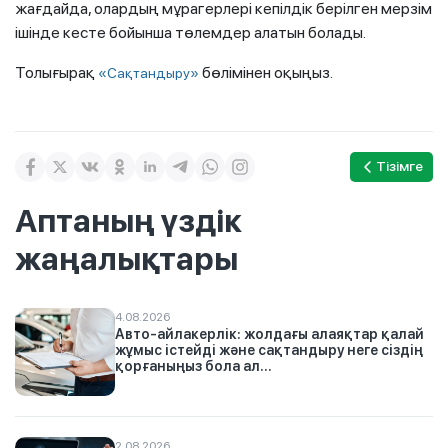
жағдайда, олардың мұрагерлері кепілдік берілген мерзім
ішінде кесте бойынша төлемдер алатын болады.
Толығырақ
бөлімінен оқыңыз.
«Сақтандыру»
Тізімге
Аптаның үздік
жаңалықтары
4.08.2026
Авто-айлакерлік: жолдағы алаяқтар қалай
жұмыс істейді және сақтандыру неге сіздің
қорғаныңыз бола ал...
2.08.2026