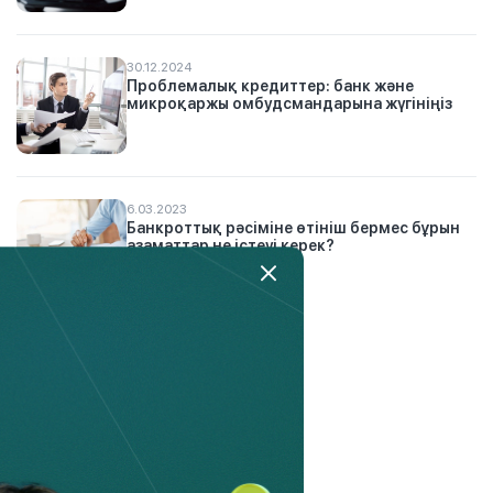
30.12.2024
Проблемалық кредиттер: банк және
микроқаржы омбудсмандарына жүгініңіз
6.03.2023
Банкроттық рәсіміне өтініш бермес бұрын
азаматтар не істеуі керек?