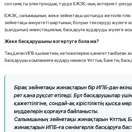
сол сияқты электрондық түрде БЖЗҚ-ның интернет-ресурсы
БЖЗҚ, салымшының жеке зейнетақы шотында жеткіліктілік 
зейнетақы аннуитеті шартының болуын тексеруді жүзеге ас
(қалдығын) инвестициялық басқаруға аударуды жүзеге асы
Жеке басқарушыны өзгертуге бола ма?
Таңдаған ИПБ қызметінің нәтижелеріне қанағаттанбаған 
басқарушы компанияға аудару немесе Ұлттық Банктің басқ
Бірақ зейнетақы жинақтарын бір ИПБ-дан екінш
рет қана рұқсат етіледі. Бұл басқарушылар үш
қажеттілігіне, сондай-ақ кірістіліктің қысқа 
мүдделерін қорғауға байланысты.
Салымшының зейнетақы жинақтарын Ұлттық Ба
жинақтарын ИПБ-ға сенімгерлік басқаруға баст