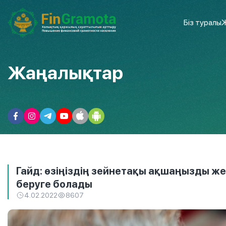
Біз туралы
Ж
Жаңалықтар
Гайд: өзіңіздің зейнетақы ақшаңызды ж
беруге болады
4.02.2022
8607