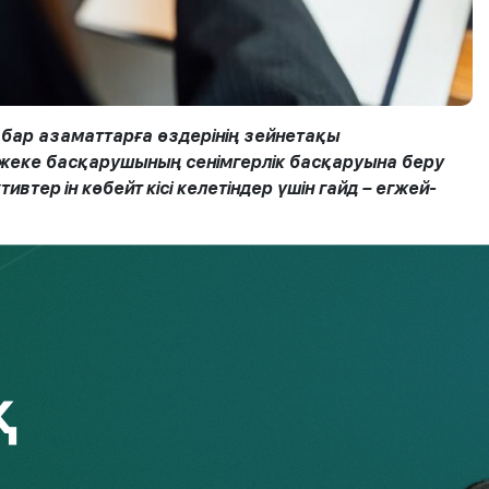
бар азаматтарға өздерінің зейнетақы
і жеке басқарушының сенімгерлік басқаруына беру
ктивтер
ін
көбейт
кісі келетіндер
үшін гайд – егжей-
сқарушының сенімгерлік басқаруына беруге өз құқығын
лгілеген «ең төменгі жеткіліктілік шегінен» асатын
гінде;
нақтарының қалдығы шегінде оларға өмір бойы
мпанияларымен зейнетақы аннуитеті шарттарын с жасасқан