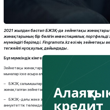
2021 жылдан бастап БЖЗҚ-да зейнетақы жинақтары 
жинақтарының бір бөлігін инвестициялық портфельд
мүмкіндігі берілед
і. Fingramota.kz
өзі
нің
зейнетақы а
тегжейлі нұсқаулық дайындады
.
Бұл мүмкіндік кімге қол жетімді?
Зейнетақы жинақтарын инвестициялық портфельді жеке ба
мыналар іске асыра алады:
– БЖЗҚ салымшылары Қазақстан Республикасының Үкіметі бе
Алаяқтық
жинақталған зейнетақы қаражатының қолда бар сомасы ше
кредит
– БЖЗҚ-дағы жеке зейнетақы шоттарындағы зейнетақы жи
аннуитеттік төлемдерді қамтамасыз ететін ақтандыру ко