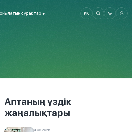
қойылатын сұрақтар
KK
Аптаның үздік
жаңалықтары
4.08.2026