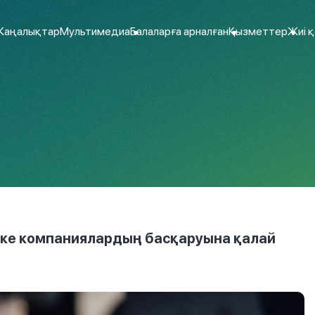
аңалықтар
Мультимедиа
Балаларға арналған
Қызметтер
Жиі 
еке компаниялардың басқаруына қалай