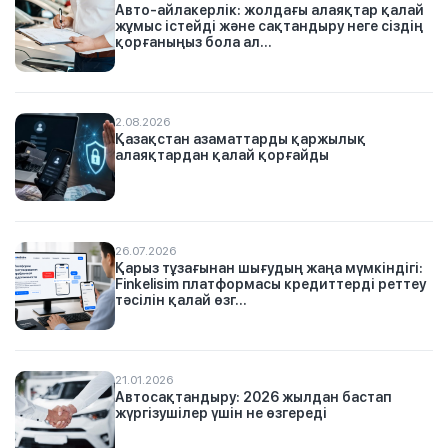
Авто-айлакерлік: жолдағы алаяқтар қалай
жұмыс істейді және сақтандыру неге сіздің
қорғаныңыз бола ал...
2.08.2026
Қазақстан азаматтарды қаржылық
алаяқтардан қалай қорғайды
26.07.2026
Қарыз тұзағынан шығудың жаңа мүмкіндігі:
Finkelisim платформасы кредиттерді реттеу
тәсілін қалай өзг...
21.01.2026
Автосақтандыру: 2026 жылдан бастап
жүргізушілер үшін не өзгереді