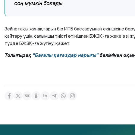
соң мүмкін болады.
Зейнетақы жинақтарын бір ИПБ басқаруынан екіншісіне бер
қайтару үшін, салымшы тиісті өтінішпен БЖЗҚ-ға жеке өзі
түрде БЖЗҚ-ға жүгінуі қажет.
Толығырақ
"Бағалы қағаздар нарығы"
бөлімінен оқы