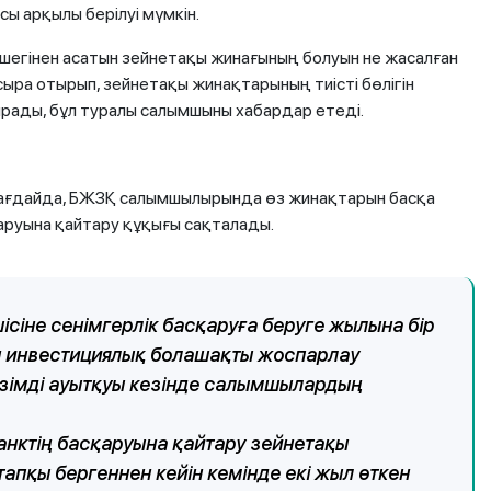
 арқылы берілуі мүмкін.
шегінен асатын зейнетақы жинағының болуын не жасалған
ыра отырып, зейнетақы жинақтарының тиісті бөлігін
рады, бұл туралы салымшыны хабардар етеді.
жағдайда, БЖЗҚ салымшылырында өз жинақтарын басқа
аруына қайтару құқығы сақталады.
ісіне сенімгерлік басқаруға беруге жылына бір
ін инвестициялық болашақты жоспарлау
мерзімді ауытқуы кезінде салымшылардың
нктің басқаруына қайтару зейнетақы
апқы бергеннен кейін кемінде екі жыл өткен