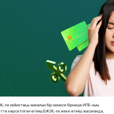
йнетақы жинақтарына міндетті зейнетақы жарналары
ициялық кіріс кіреді. Зейнетақы жинақтарының қалған бөлігі
ды.
і басқаруға лицензиясы бар және уәкілетті органның
птарға сәйкес келетін жұмыс істеп тұрған компаниялар
нарығын реттеу және дамыту агенттігінің (бұдан әрі –
жеке басқарушыларда (бұдан әрі – ИПБ) лицензияның бар
імі ай сайынғы негізде қалыптастырылады және жүйелі
Қ-ға зейнетақы жинағын бір немесе бірнеше ИПБ-ның
ретте көрсетілген өтініш БЖЗҚ-ға жеке өтініш жасағанда,