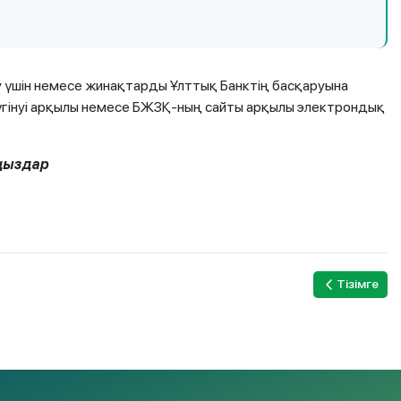
у үшін немесе жинақтарды Ұлттық Банктің басқаруына
 жүгінуі арқылы немесе БЖЗҚ-ның сайты арқылы электрондық
ңыздар
Тізімге