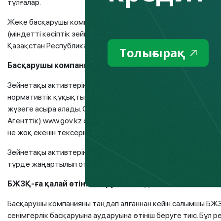
тұлғалар.
Жеке басқарушы компаниялардың басқаруына берілетін зе
(міндетті кәсіптік зейнетақы жарналары), сондай-ақ инвест
Қазақстан Республикасы Ұлттық Банкінің басқаруында бола
Толығырақ
Басқарушы компанияны қалай таңдау керек?
Зейнетақы активтерін басқаруды инвестициялық портфельд
нормативтік құқықтық актісінде белгіленген қосымша тала
жүзеге асыра алады. Сондықтан, бірінші кезекте, ҚР Қаржы 
Агенттік) www.gov.kz сайтында инвестициялық портфельді 
не жоқ екенін тексеріңіз.
Зейнетақы активтерін басқаруға рұқсат берілген ИПБ тізіл
түрде жаңартылып отырады.
БЖЗҚ-ға қалай өтініш беруге болады?
Басқарушы компанияны таңдап алғаннан кейін салымшы БЖЗ
сенімгерлік басқаруына аударуына өтініш беруге тиіс. Бұл 