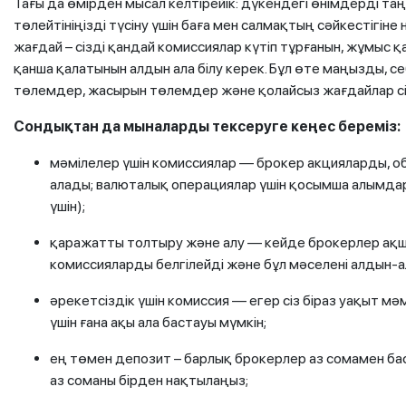
Тағы да өмірден мысал келтірейік: дүкендегі өнімдерді таң
төлейтініңізді түсіну үшін баға мен салмақтың сәйкестігін
жағдай – сізді қандай комиссиялар күтіп тұрғанын, жұмыс қ
қанша қалатынын алдын ала білу керек. Бұл өте маңызды, с
төлемдер, жасырын төлемдер және қолайсыз жағдайлар сізді
Сондықтан да мыналарды тексеруге кеңес береміз:
мәмілелер үшін комиссиялар — брокер акцияларды, о
алады; валюталық операциялар үшін қосымша алымдар
үшін);
қаражатты толтыру және алу — кейде брокерлер ақша
комиссияларды белгілейді және бұл мәселені алдын-а
әрекетсіздік үшін комиссия — егер сіз біраз уақыт м
үшін ғана ақы ала бастауы мүмкін;
ең төмен депозит – барлық брокерлер аз сомамен бас
аз соманы бірден нақтылаңыз;