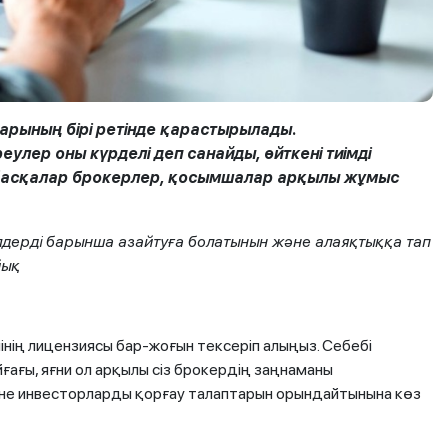
дарының бірі ретінде қарастырылады.
еулер оны күрделі деп санайды, өйткені тиімді
і, басқалар брокерлер, қосымшалар арқылы жұмыс
елдерді барынша азайтуға болатынын және алаяқтыққа тап
йық
інің лицензиясы бар-жоғын тексеріп алыңыз. Себебі
ағы, яғни ол арқылы сіз брокердің заңнаманы
не инвесторларды қорғау талаптарын орындайтынына көз