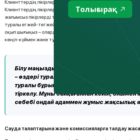
Клиенттердің пікірлерімен одан да оңай – заманауи техноло
Толығырақ
Клиенттердің пікірлерін зерделеуге болатын көптеген тәу
жағымсыз пікірлерді тексеріңіз: егер олар өз деректерін 
туралы егжей-тегжейлі сұраңыз. Бірақ тым оң немесе жағы
оқып шығыңыз – оларды боттар немесе нейрожелі жазуы мүм
көңіл-күймен және тұжырымдарының ұқсастығымен ерекш
Білу маңызды! Брокердің іс-әрекетінде а
– өздері туралы кәсіби ақпаратты жария е
туралы бұрынғы клиенттердің шағымдар
тіркелу. Мұны байқағаннан кейін, оныме
себебі ондай адаммен жұмыс жақсылық ә
Сауда талаптарына және комиссияларға талдау жас