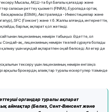
 тексеру. Мысалы, АҚШ-та бұл Бағалы қағаздар және
тер саласын реттеу қызметі (FINRA), Еуропада ортақ
 басқармасы (ESMA), Австралияда - Инвестициялар және
гапур), SFC (Гонконг) және т.б. Жалпы алғанда, интернеттің
оқпайды, барлық ақпарат қол жетімді.
-сайтынан лицензияның нөмірін табыңыз. Әдетте, ол
 Сондай-ақ, лицензияның нөмірін тікелей сұрауға болады
алмау үшін мұндай ақпаратпен оңай бөліседі. Ал егер де
сқалығын тексеру үшін лицензияның нөмірін енгізіңіз.
і арқылы брокердің алаяқтар туралы ескертулер тізімінде
еттеуші органдар туралы ақпарат
қ аймақтар (Белиз, Сент-Винсент және