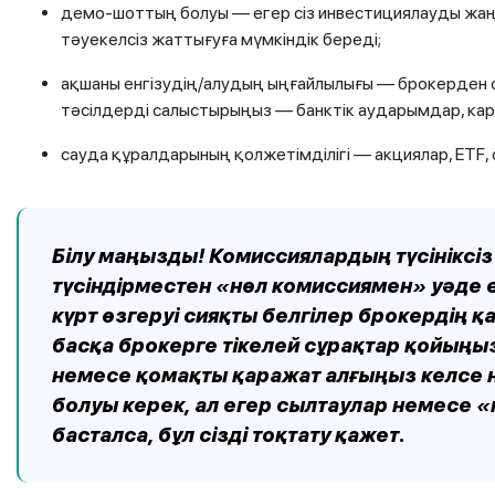
демо-шоттың болуы — егер сіз инвестициялауды жаңа
тәуекелсіз жаттығуға мүмкіндік береді;
ақшаны енгізудің/алудың ыңғайлылығы — брокерден о
тәсілдерді салыстырыңыз — банктік аударымдар, кар
сауда құралдарының қолжетімділігі — акциялар, ETF, 
Білу маңызды! Комиссиялардың түсінікс
түсіндірместен «нөл комиссиямен» уәде 
күрт өзгеруі сияқты белгілер брокердің қау
басқа брокерге тікелей сұрақтар қойыңыз
немесе қомақты қаражат алғыңыз келсе 
болуы керек, ал егер сылтаулар немесе 
басталса, бұл сізді тоқтату қажет.