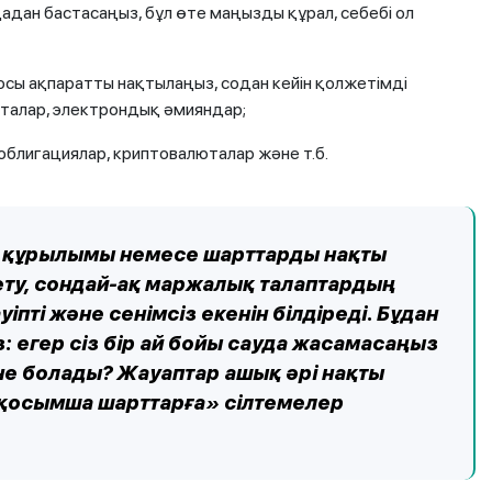
дан бастасаңыз, бұл өте маңызды құрал, себебі ол
сы ақпаратты нақтылаңыз, содан кейін қолжетімді
талар, электрондық әмияндар;
облигациялар, криптовалюталар және т.б.
із құрылымы немесе шарттарды нақты
ету, сондай-ақ маржалық талаптардың
іпті және сенімсіз екенін білдіреді. Бұдан
: егер сіз бір ай бойы сауда жасамасаңыз
не болады? Жауаптар ашық әрі нақты
«қосымша шарттарға» сілтемелер