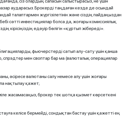
дағанда, сіз олардың сапасын салыстырасыз, не үшін
е назар аударасыз. Брокерді таңдаған кезде де осындай
андай талаптармен жүргізілетінін және сіздің пайдаңыздан
ебебі сәтті инвестициялар болса да, жоғары комиссиялық
ң кірісіңіздің едәуір бөлігін «құртып жібереді».
блигацияларды, фьючерстерді сатып алу-сату үшін қанша
, спрэдтер мен своптар бар ма (валюталық операциялар
ны, әсіресе валютаны салу немесе алу үшін жоғары
ла нақтылау қажет;
әміле жасамасаңыз, брокер тек шотқа қызмет көрсеткені
тауға келісе бермейді, сондықтан бастау үшін қажетті ең