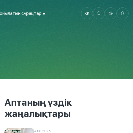
қойылатын сұрақтар
KK
Аптаның үздік
жаңалықтары
4.08.2026