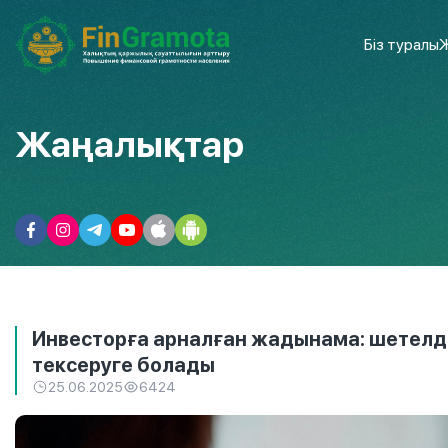
Біз туралы
Ж
Жаңалықтар
Инвесторға арналған жадынама: шетелдік
тексеруге болады
25.06.2025
6424