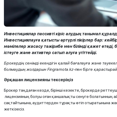
Инвестициялар пассивті кіріс алудың танымал құрал
Инвестициялауға қатысты әртүрлі пікірлер бар: кейбір
мәмілелер жасасу тәжірибе мен білімді қажет етед
істеуге және активтер сатып алуға үгіттейді.
Брокердің сенімді екендігін қалай бағалауға және тәуек
болмаудың жолдарын Fingramota.kz-пен бірге қарастыра
Әрқашан лицензияны тексеріңіз
Брокер таңдаған кезде, бірінші кезекте, брокерде реттеуш
лицензияның болуы оған қаншалықты сенуге болатынның айғ
сақтайтынына, аудиттерден тұрақты өтіп отыратынына жә
жеткізесіз.