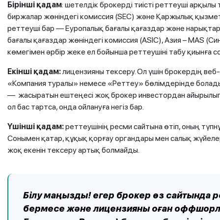
Бірінші қадам
: шетелдік брокерді тиісті реттеуші арқылы
биржалар жөніндегі комиссия (SEC) және Қаржылық қызмет
реттеуші бар — Еуропалық бағалы қағаздар және нарықтар
бағалы қағаздар жөніндегі комиссия (ASIC), Азия – MAS (Син
көмегімен әрбір жеке ел бойынша реттеушіні табу қиынға с
Екінші қадам:
лицензияны тексеру. Ол үшін брокердің веб
«Компания туралы» немесе «Реттеу» бөлімдерінде болады.
— жасыратын ештеңесі жоқ брокер инвестордан айырылып қ
ол бас тартса, онда ойлануға негіз бар.
Үшінші қадам:
реттеушінің ресми сайтына өтіп, оның түпнұ
Сонымен қатар, құқық қорғау органдары мен салық жүйелер
жоқ екенін тексеру артық болмайды.
Білу маңызды! егер брокер өз сайтында р
бермесе және лицензияны оған оффшорлы