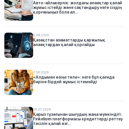
Авто-айлакерлік: жолдағы алаяқтар қалай
жұмыс істейді және сақтандыру неге сіздің
қорғаныңыз бола ал...
2.08.2026
Қазақстан азаматтарды қаржылық
алаяқтардан қалай қорғайды
7.08.2026
«Алдымен өзіңе төле»: неге бұл қағида
бәріне бірдей жұмыс істемейді
26.07.2026
Қарыз тұзағынан шығудың жаңа мүмкіндігі:
Finkelisim платформасы кредиттерді реттеу
тәсілін қалай өзг...