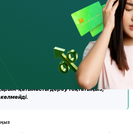
гиялар бұл үшін көптеген мүмкіндіктер береді.
елсіз алаңдар бар, қаражатты алу проблемалары туралы
қалдырса, олармен байланысып, осы брокермен жұмыс істеу
мсыз пікірлермен сақ болыңыз, оларды бірнеше рет қайта
кін. Мұндай пікірлер қасаң түрде жазылуымен, жеткіліксіз
еленеді.
йрықша назар аударуға қажетті жағдайлар
туден бас тарту, төлемдердің кешігуі
ы және оффшорларда ашық тарихсыз
н қарым-қатынасты дереу тоқтатыңыз,
келмейді.
аңыз