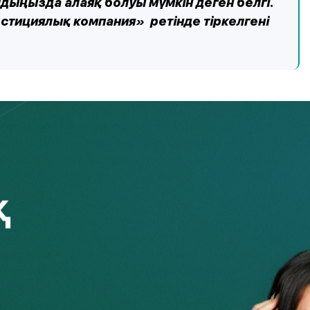
лдыңызда алаяқ болуы мүмкін деген белгі.
стициялық компания» ретінде тіркелгені
 сапасыз затқа жұмсалмауы үшін тауардың сипаттамаларын
ығасыз. Брокермен де осындай схема бойынша әрекет ету
лиенттердің пікірлерін мүмкіндігінше жан-жақты зерттеп,
і оған сенуге болатындығын не болмайтындығын түсінуге
 нарықта қанша уақыт жұмыс істегенін (5-10 жылдан астам
ялармен жұмыс істегенін, бұрын сот процестері немесе
дің қаржылық есептілігін және оның инвесторлардың
бұл сенімді банктердегі бөлінген шоттар болуға тиіс. Егер
рта аласыз.