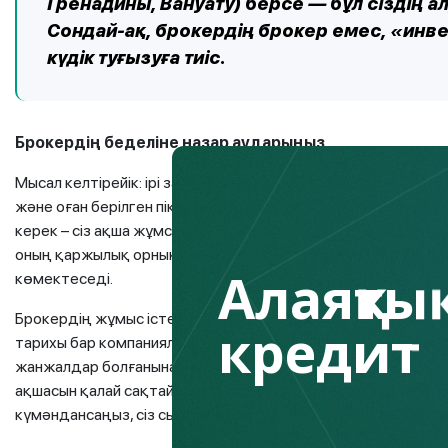
Гренадины, Вануату) берсе — бұл сіздің а
Сондай-ақ, брокердің брокер емес, «инве
күдік туғызуға тиіс.
Брокердің беделіне назар аударыңыз
Мысал келтірейік: ірі зат сатып алудан бұрын ақшаңыздың
және оған берілген пікірлерді міндетті түрде зерделеп ш
керек – сіз ақша жұмсайсыз, сондықтан оның тәжірибесін, к
оның қаржылық орнықтылығын мұқият талдаңыз. Мұның бәр
Алаяқтық
көмектеседі.
Брокердің жұмыс істеу тәжірибесін зерделей отырып, оның
кредит
тарихы бар компаниялар сенімдірек), оның сенімді компани
жанжалдар болғанына назар аударыңыз. Бұдан әрі, брокер
ақшасын қалай сақтайтынын тексеріңіз. Қағидаларға сәйкес, 
күмәндансаңыз, сіз сырттан бағалау үшін тәуелсіз маман та