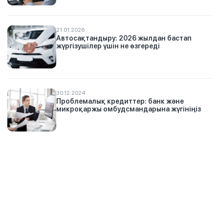
21.01.2026
Автосақтандыру: 2026 жылдан бастап
жүргізушілер үшін не өзгереді
30.12.2024
Проблемалық кредиттер: банк және
микроқаржы омбудсмандарына жүгініңіз