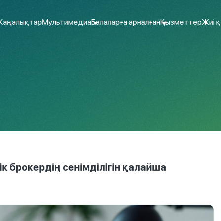
аңалықтар
Мультимедиа
Балаларға арналған
Қызметтер
Жиі 
 брокердің сенімділігін қалайша