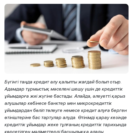
Бүгінгі таңда кредит алу қалыпты жағдай болып отыр.
Адамдар тұрмыстық мәселені шешу үшін де кредиттік
ұйымдарға жиі жүгіне бастады. Алайда, әлеуетті қарыз
алушылар көбінесе банктер мен микрокредиттік
ұйымдардан бөліп төлеуге немесе кредит алуға берген
өтініштеріне бас тартулар алуда. Өтінімді қарау кезінде
кредиттік ұйымдар жеке тұлғаның кредиттік тарихында
көрсетілген мәліметтерді басшылыққа алады.