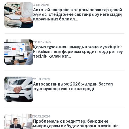
4.08.2026
Авто-айлакерлік: жолдағы алаяқтар қалай
жұмыс істейді және сақтандыру неге сіздің
қорғаныңыз бола ал...
26.07.2026
Қарыз тұзағынан шығудың жаңа мүмкіндігі:
Finkelisim платформасы кредиттерді реттеу
тәсілін қалай өзг...
21.01.2026
Автосақтандыру: 2026 жылдан бастап
жүргізушілер үшін не өзгереді
30.12.2024
Проблемалық кредиттер: банк және
микроқаржы омбудсмандарына жүгініңіз