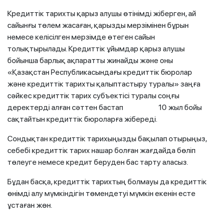
Кредиттік тарихты қарыз алушы өтінімді жіберген, ай
сайынғы төлем жасаған, қарызды мерзімінен бұрын
немесе келісілген мерзімде өтеген сайын
толықтырылады. Кредиттік ұйымдар қарыз алушы
бойынша барлық ақпаратты жинайды және оны
«Қазақстан Республикасындағы кредиттік бюролар
және кредиттік тарихты қалыптастыру туралы» заңға
сәйкес кредиттік тарих субъектісі туралы соңғы
деректерді алған сәттен бастап 10 жыл бойы
сақтайтын кредиттік бюроларға жібереді.
Сондықтан кредиттік тарихыңызды бақылап отырыңыз,
себебі кредиттік тарих нашар болған жағдайда бөліп
төлеуге немесе кредит беруден бас тарту аласыз.
Бұдан басқа, кредиттік тарихтың болмауы да кредиттік
өнімді алу мүмкіндігін төмендетуі мүмкін екенін есте
ұстаған жөн.