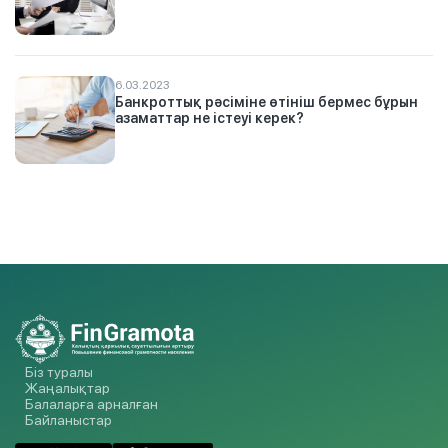
6.03.2023
Банкроттық рәсіміне өтініш бермес бұрын
азаматтар не істеуі керек?
Біз туралы
Жаңалықтар
Балаларға арналған
Байланыстар