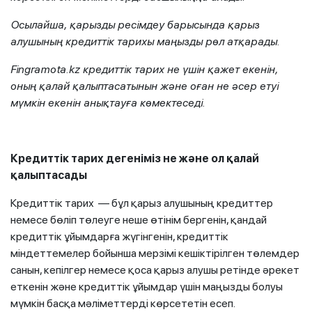
Осылайша, қарызды ресімдеу барысында қарыз
алушының кредиттік тарихы маңызды рөл атқарады.
Fingramota.kz кредиттік тарих не үшін қажет екенін,
оның қалай қалыптасатынын және оған не әсер етуі
мүмкін екенін анықтауға көмектеседі.
Кредиттік тарих дегеніміз не және ол қалай
қалыптасады
Кредиттік тарих — бұл қарыз алушының кредиттер
немесе бөліп төлеуге неше өтінім бергенін, қандай
кредиттік ұйымдарға жүгінгенін, кредиттік
міндеттемелер бойынша мерзімі кешіктірілген төлемдер
санын, кепілгер немесе қоса қарыз алушы ретінде әрекет
еткенін және кредиттік ұйымдар үшін маңызды болуы
мүмкін басқа мәліметтерді көрсететін есеп.