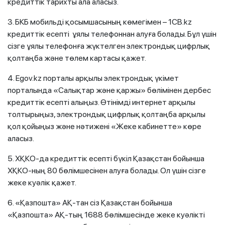
кредиттік тарихты ала аласыз.
3. БКБ мобильді қосымшасының көмегімен – 1CB.kz
кредиттік есепті ұялы телефоннан алуға болады. Бұл үшін
сізге ұялы телефонға жүктелген электрондық цифрлық
қолтаңба және төлем картасы қажет.
4. Egov.kz порталы арқылы электрондық үкімет
порталында «Салықтар және қаржы» бөлімінен дербес
кредиттік есепті алыңыз. Өтінімді интернет арқылы
толтырыңыз, электрондық цифрлық қолтаңба арқылы
қол қойыңыз және нәтижені «Жеке кабинетте» көре
аласыз.
5. ХҚКО-да кредиттік есепті бүкіл Қазақстан бойынша
ХҚКО-ның 80 бөлімшесінен алуға болады. Ол үшін сізге
жеке куәлік қажет.
6. «Қазпошта» АҚ-тан сіз Қазақстан бойынша
«Қазпошта» АҚ-тың 1688 бөлімшесінде жеке куәлікті