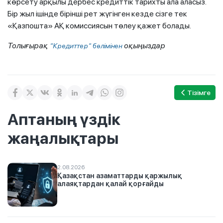
көрсету арқылы дербес кредиттік тарихты ала аласыз.
Бір жыл ішінде бірінші рет жүгінген кезде сізге тек
«Қазпошта» АҚ комиссиясын төлеу қажет болады.
Толығырақ
оқыңыздар
"Кредиттер" бөлімінен
Тізімге
Аптаның үздік
жаңалықтары
2.08.2026
Қазақстан азаматтарды қаржылық
алаяқтардан қалай қорғайды