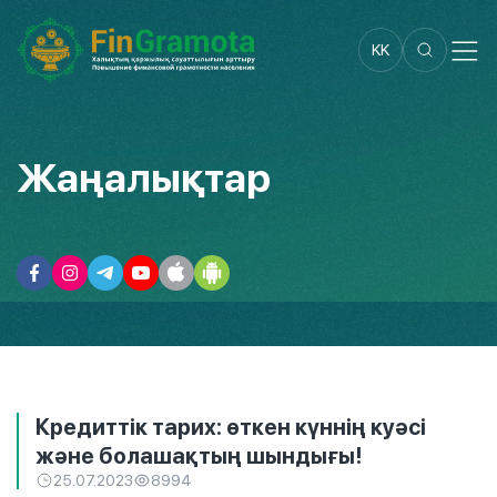
KK
Жаңалықтар
Кредиттік тарих: өткен күннің куәсі
және болашақтың шындығы!
25.07.2023
8994