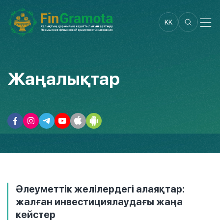
KK
Жаңалықтар
Әлеуметтік желілердегі алаяқтар:
жалған инвестициялаудағы жаңа
кейстер