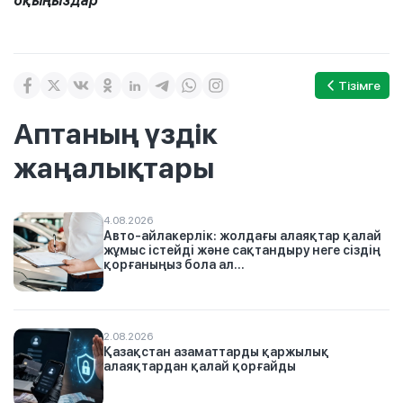
оқыңыздар
Тізімге
Аптаның үздік
жаңалықтары
4.08.2026
Авто-айлакерлік: жолдағы алаяқтар қалай
жұмыс істейді және сақтандыру неге сіздің
қорғаныңыз бола ал...
2.08.2026
Қазақстан азаматтарды қаржылық
алаяқтардан қалай қорғайды