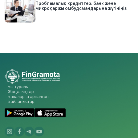
Проблемалық кредиттер: банк және
микроқаржы омбудсмандарына жүгініңіз
Біз туралы
Жаңалықтар
Балаларға арналған
Байланыстар