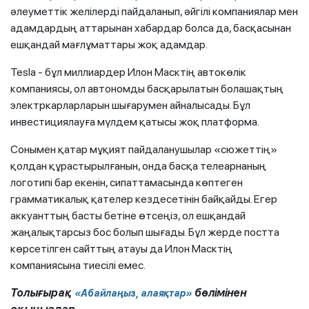
әлеуметтік желілерді пайдаланып, әйгілі компаниялар мен
адамдардың аттарынан хабардар болса да, басқасынан
ешқандай мағлұматтары жоқ адамдар.
Tesla - бұл миллиардер Илон Масктің автокөлік
компаниясы, ол автономды басқарылатын болашақтың
электркарларларын шығарумен айналысады. Бұл
инвестициялауға мүлдем қатысы жоқ платформа.
Сонымен қатар мұқият пайдаланушылар «сюжеттің»
қолдан құрастырылғанын, онда басқа телеарнаның
логотипі бар екенін, сипаттамасында көптеген
грамматикалық қателер кездесетінін байқайды. Егер
аккуанттың басты бетіне өтсеңіз, ол ешқандай
жаңалықтарсыз бос болып шығады. Бұл жерде постта
көрсетілген сайттың атауы да Илон Масктің
компаниясына тиесілі емес.
Толығырақ
бөлімінен
«Абайлаңыз, алаяқтар»