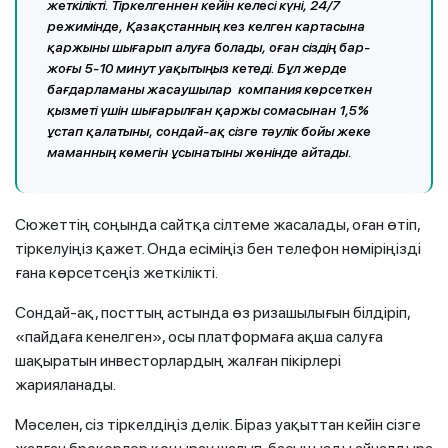
жеткілікті. Тіркелгеннен кейін келесі күні, 24/7
режимінде, Қазақстанның кез келген картасына
қаржыны шығарып алуға болады, оған сіздің бар-
жоғы 5-10 минут уақытыңыз кетеді. Бұл жерде
бағдарламаны жасаушылар компания көрсеткен
қызметі үшін шығарылған қаржы сомасынан 1,5%
ұстап қалатыны, сондай-ақ сізге тәулік бойы жеке
маманның көмегін ұсынатыны жөнінде айтады.
Сюжеттің соңында сайтқа сілтеме жасалады, оған өтіп,
тіркелуіңіз қажет. Онда есіміңіз бен телефон нөміріңізді
ғана көрсетсеңіз жеткілікті.
Сондай-ақ, посттың астында өз ризашылығын білдіріп,
«пайдаға кенелген», осы платформаға ақша салуға
шақыратын инвесторлардың жалған пікірлері
жарияланады.
Мәселен, сіз тіркелдіңіз делік. Біраз уақыттан кейін сізге