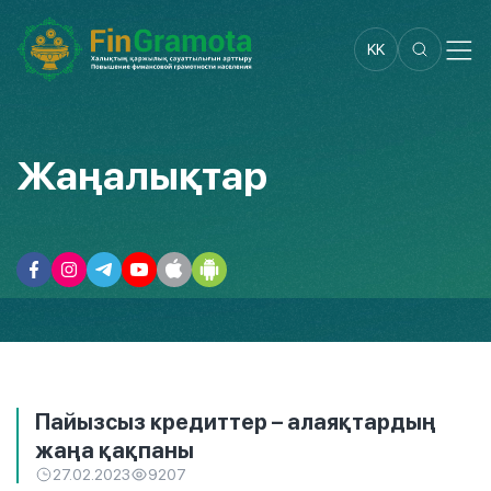
KK
Жаңалықтар
Пайызсыз кредиттер – алаяқтардың
жаңа қақпаны
27.02.2023
9207