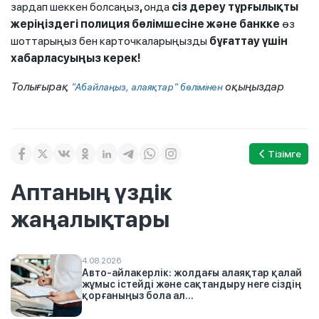
зардап шеккен болсаңыз
,
онда
сіз дереу тұрғылықты
жеріңіздегі полиция бөлімшесіне және банкке
өз
шоттарыңыз бен карточкаларыңызды
бұғаттау үшін
хабарласуыңыз керек!
Толығырақ
оқыңыздар
"Абайлаңыз, алаяқтар" бөлімінен
Тізімге
Аптаның үздік
жаңалықтары
4.08.2026
Авто-айлакерлік: жолдағы алаяқтар қалай
жұмыс істейді және сақтандыру неге сіздің
қорғаныңыз бола ал...