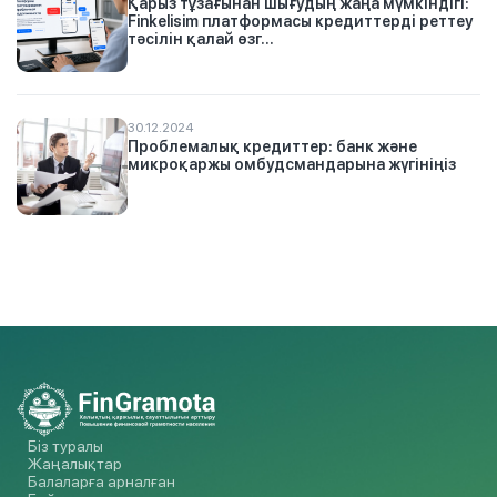
Қарыз тұзағынан шығудың жаңа мүмкіндігі:
Finkelisim платформасы кредиттерді реттеу
тәсілін қалай өзг...
30.12.2024
Проблемалық кредиттер: банк және
микроқаржы омбудсмандарына жүгініңіз
Біз туралы
Жаңалықтар
Балаларға арналған