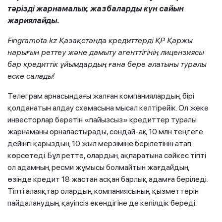
тәрізді жарнамалық жазбаларды күн сайын
жариялайды.
Fingramota.kz Қазақстанда кредиттерді ҚР Қаржы
нарығын реттеу және дамыту агенттігінің лицензиясы
бар кредиттік ұйымдардың ғана бере алатыны туралы
еске салады!
Телеграм арнасындағы жалған компаниялардың бірі
қолданатын алдау схемасына мысал келтірейік. Ол жеке
инвесторлар беретін «пайызсыз» кредиттер туралы
жарнаманы орналастырады, сондай-ақ 10 млн теңгеге
дейінгі қарыздың 10 жыл мерзіміне берілетінін атап
көрсетеді. Бұл ретте, олардың ақпаратына сәйкес тіпті
ол адамның ресми жұмысы болмайтын жағдайдың
өзінде кредит 18 жастан асқан барлық адамға беріледі.
Тіпті алаяқтар олардың компаниясының қызметтерін
пайдаланудың қауіпсіз екендігіне де кепілдік береді.