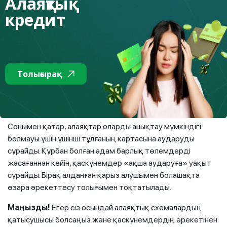
Алаяқтық
кредит
Содан кейін алаяқтар құрбанына өтінім мақұлданғанын
және көлемі 30 000 теңгеден басталатын кредитті
ресімдеу үшін комиссия төлеу қажет екенін хабарлайды.
Кредитті рәсімдеу рәсімін аяқтау үшін қарыз алушы
Толығырақ
қосымша тіркеуден өтіп, тағы бірнеше қызмет үшін ақы
төлеуі керек: ақшаны автоматты түрде аудару, шотты
іске қосу, банк ұяшығын жалға алу.
Сонымен қатар, алаяқтар оларды анықтау мүмкіндігі
болмауы үшін үшінші тұлғаның картасына аударуды
сұрайды. Құрбан болған адам барлық төлемдерді
жасағаннан кейін, қаскүнемдер «ақша аударуға» уақыт
сұрайды. Бірақ алданған қарыз алушымен болашақта
өзара әрекеттесу толығымен тоқтатылады.
Маңызды!
Егер сіз осындай алаяқтық схемалардың
қатысушысы болсаңыз және қаскүнемдердің әрекетінен