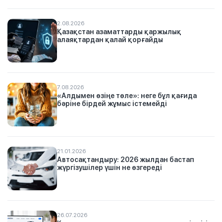
2.08.2026
Қазақстан азаматтарды қаржылық
алаяқтардан қалай қорғайды
7.08.2026
«Алдымен өзіңе төле»: неге бұл қағида
бәріне бірдей жұмыс істемейді
21.01.2026
Автосақтандыру: 2026 жылдан бастап
жүргізушілер үшін не өзгереді
26.07.2026