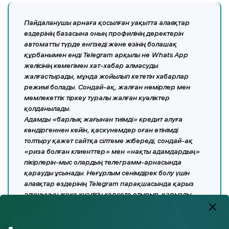
Пайдаланушы арнаға қосылған уақытта алаяқтар
өздерінің базасына оның профилінің деректерін
автоматты түрде енгізеді және өзінің болашақ
құрбанымен енді Telegram арқылы не Whats App
желісінің көмегімен хат-хабар алмасуды
жалғастырады, мұнда жойылып кететін хабарлар
режимі болады. Сондай-ақ, жалған нөмірлер мен
мемлекеттік тіркеу туралы жалған куәліктер
қолданылады.
Адамды «барлық жағынан тиімді» кредит алуға
көндіргеннен кейін, қаскүнемдер оған өтінімді
толтыру қажет сайтқа сілтеме жібереді, сондай-ақ
«риза болған клиенттер» мен «нақты адамдардың»
пікірлерін-мыс олардың телеграмм-арнасында
қарауды ұсынады. Неғұрлым сенімдірек болу үшін
алаяқтар өздерінің Telegram парақшасында қарыз
алушының жеке куәлігін көрсете отырып, қарызды
ресімдеу процесіне бейнежазба орналастырады.