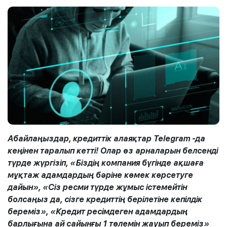
Абайлаңыздар, кредиттік алаяқтар
Telegram
-да
кеңінен таралып кетті! Олар өз арналарын белсенді
түрде жүргізіп, «Біздің компания бүгінде ақшаға
мұқтаж адамдардың бәріне көмек көрсетуге
дайын», «Сіз ресми түрде жұмыс істемейтін
болсаңыз да, сізге кредиттің берілетіне кепілдік
береміз», «Кредит ресімдеген адамдардың
барлығына ай сайынғы 1 төлемін жауып береміз»