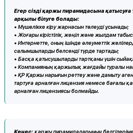
Егер сізді қаржы пирамидасына қатысуға 
арқылы білуге болады:
• Мүшелікке кіру жарнасын төлеуді ұсынады;
• Жоғары кірістілік, жеңіл және жылдам табыс
• Интернетте, оның ішінде әлеуметтік желіл
салымшыларды белсенді түрде тартады;
• Басқа қатысушыларды тартқаны үшін сыйақы
• Компанияның қаржылық жағдайы туралы на
• ҚР Қаржы нарығын реттеу және дамыту аге
тартуға арналған лицензия немесе бағалы қ
арналған лицензиясы болмайды.
Кеңес:
қаржы пирамидаларының белгілерімен