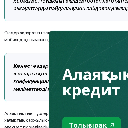
қаржы реттеушісінің өкілдері бөтен логотипт
аккаунттарды пайдаланумен пайдаланушыла
Сіздер ақпаратты тексеру үшін Агенттікке тікелей, «1459» 
мобильді қосымшасы, Fingramota.kz сайтының «Онлайн-конс
Кеңес:
өздерін кім болып таныстырса да бей
Алаяқтық
шоттарға қол жеткізу үшін түрлі себептермен
конфиденциалды ақпаратты қолға түсіруге тыр
кредит
мәліметтерді хабарласаңыз дереу өз өңіріңі
Алаяқтықтың түрлері жөнінде хабардарлық деңгейіңізді ү
халықтың қаржылық сауаттылығы жөніндегі медиапорталда 
Толығырақ
әлеуметтік желілерінде алаяқтыққа және қаржы пирамида