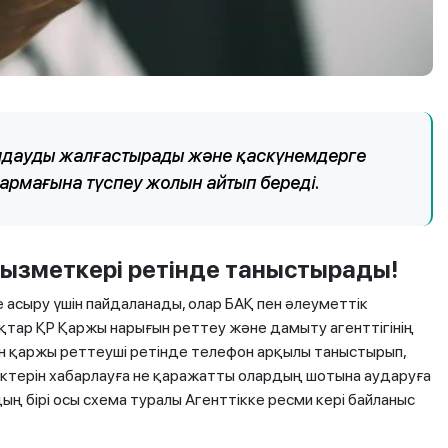
талдауды жалғастырады және қаскүнемдерге
армағына түспеу жолын айтып береді.
 қызметкері ретінде таныстырады!
е асыру үшін пайдаланады, олар БАҚ пен әлеуметтік
қтар ҚР Қаржы нарығын реттеу және дамыту агенттігінің
ін қаржы реттеуші ретінде телефон арқылы таныстырып,
ктерін хабарлауға не қаражатты олардың шотына аударуға
ың бірі осы схема туралы Агенттікке ресми кері байланыс