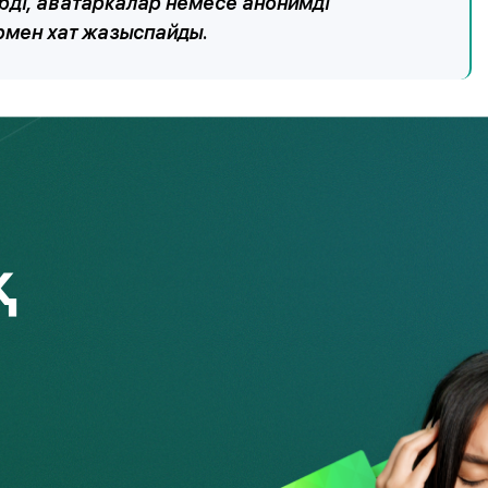
ерді, аватаркалар немесе анонимді
рмен хат жазыспайды.
нөмірі бойынша call-центр арқылы, «Fingramota Online»
ультант» сервисі арқылы жүгіне аласыз.
таныс адамдарға сенбеңіз. Алаяқтар банктік
 сіз және сіздің төлем карточкаңыз туралы
ысады. Егер сіз оларға сеніп, құпия
здегі полиция департаментіне хабарласыңыз!
немі арттырып отырыңыз. Апта сайын
www.fingramota.kz
«Абайлаңыз, алаяқтар» бөлімінде, сондай-ақ Агенттіктің
ларына қарсы іс-қимыл тақырыбы бойынша материалдар