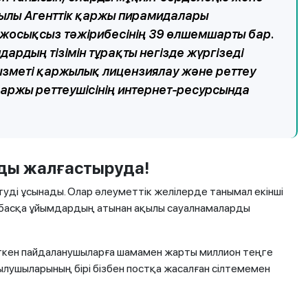
 жылы Агенттік қаржы пирамидалары
дің жосықсыз тәжірибесінің 39 өлшемшарты бар.
ардың тізімін тұрақты негізде жүргізеді
 қызметі қаржылық лицензиялау және реттеу
 қаржы реттеушісінің интернет-ресурсында
ды жалғастыруда!
туді ұсынады. Олар әлеуметтік желілерде танымал екінші
е басқа ұйымдардың атынан ақылы сауалнамаларды
 өткен пайдаланушыларға шамамен жарты миллион теңге
ылушыларының бірі бізбен постқа жасалған сілтемемен