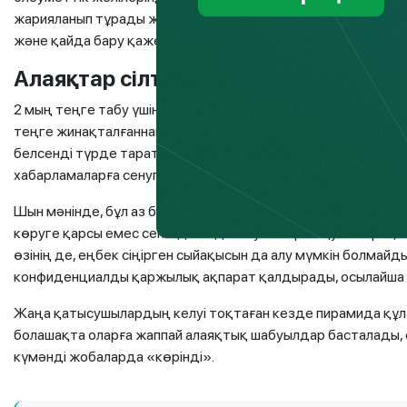
жарияланып тұрады және пайдаланушылар қаржылық алаяқты
және қайда бару қажеттілігі жөнінде толық ұсынымдар бері
Алаяқтар сілтемелер арқылы табыс
2 мың теңге табу үшін сілтемені басыңыз, әрбір жаңа қаты
теңге жинақталғаннан кейін сіз өз ақшаңызды оңай ала ал
белсенді түрде таратып, тез және еш қиындықсыз «табыс 
хабарламаларға сенуге бола ма?»,- деген сұрақ келді.
Шын мәнінде, бұл аз болатын 2 мың теңге сомадан айырылу қ
көруге қарсы емес сенімді пайдаланушылар - оқушыларға, 
өзінің де, еңбек сіңірген сыйақысын да алу мүмкін болмай
конфиденциалды қаржылық ақпарат қалдырады, осылайша 
Жаңа қатысушылардың келуі тоқтаған кезде пирамида құл
болашақта оларға жаппай алаяқтық шабуылдар басталады,
күмәнді жобаларда «көрінді».