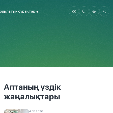
қойылатын сұрақтар
KK
Аптаның үздік
жаңалықтары
4.08.2026