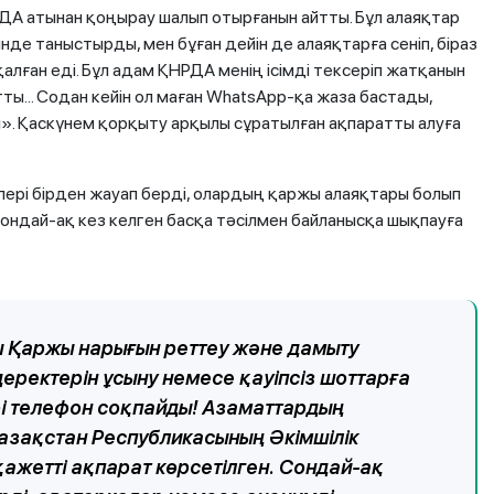
РДА атынан қоңырау шалып отырғанын айтты. Бұл алаяқтар
де таныстырды, мен бұған дейін де алаяқтарға сеніп, біраз
лған еді. Бұл адам ҚНРДА менің ісімді тексеріп жатқанын
ты... Содан кейін ол маған WhatsApp-қа жаза бастады,
ті». Қаскүнем қорқыту арқылы сұратылған ақпаратты алуға
рлері бірден жауап берді, олардың қаржы алаяқтары болып
сондай-ақ кез келген басқа тәсілмен байланысқа шықпауға
 Қаржы нарығын реттеу және дамыту
деректерін ұсыну немесе қауіпсіз шоттарға
і телефон соқпайды! Азаматтардың
 Қазақстан Республикасының Әкімшілік
қажетті ақпарат көрсетілген. Сондай-ақ