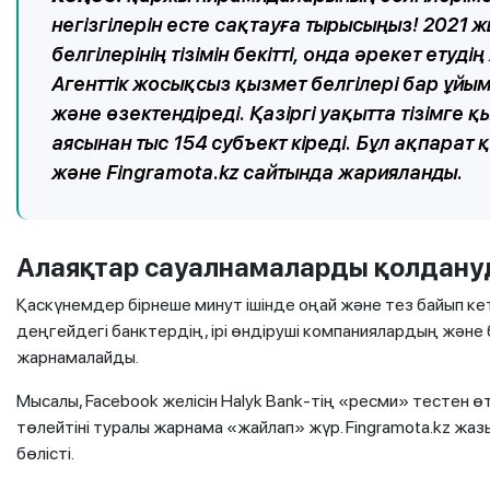
негізгілерін есте сақтауға тырысыңыз! 2021
белгілерінің тізімін бекітті, онда әрекет ету
Агенттік жосықсыз қызмет белгілері бар ұйымд
және өзектендіреді. Қазіргі уақытта тізімге
аясынан тыс 154 субъект кіреді. Бұл ақпарат
және Fingramota.kz сайтында жарияланды.
Алаяқтар сауалнамаларды қолдану
Қаскүнемдер бірнеше минут ішінде оңай және тез байып ке
деңгейдегі банктердің, ірі өндіруші компаниялардың жән
жарнамалайды.
Мысалы, Facebook желісін Halyk Bank-тің «ресми» тестен
төлейтіні туралы жарнама «жайлап» жүр. Fingramota.kz жаз
бөлісті.