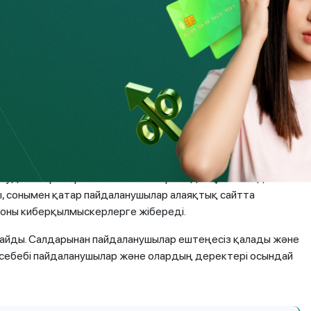
ққа тап болған жағдайда алдауды қалай тануға, не істеу
леді.
 табуды ұсынады!
сушы үшін 100 теңге мөлшерінде сыйақы алыңыз. 6 мың
асыз. Алаяқтар мұндай жарнаманы әлеуметтік желілерде
табуға» шақырады. Біздің оқырманнан жақында: «Мұндай
аупі болса да, ғажайыпқа сенетін және сәттілігін сынап
студенттерге арналған онлайн-пирамида. Бұл схемадан
ды, сонымен қатар пайдаланушылар алаяқтық сайтта
оны киберқылмыскерлерге жібереді.
айды. Салдарынан пайдаланушылар ештеңесіз қалады және
 себебі пайдаланушылар және олардың деректері осындай