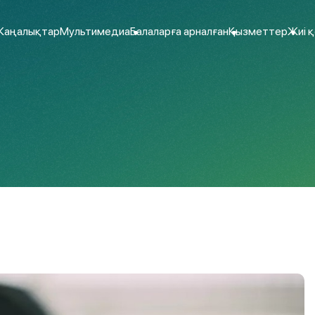
аңалықтар
Мультимедиа
Балаларға арналған
Қызметтер
Жиі 