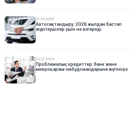
21.01.2026
Автосақтандыру: 2026 жылдан бастап
жүргізушілер үшін не өзгереді
30.12.2024
Проблемалық кредиттер: банк және
микроқаржы омбудсмандарына жүгініңіз