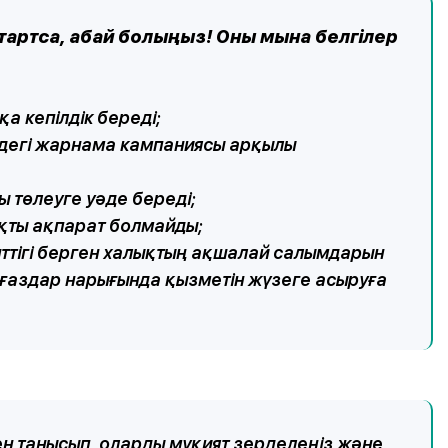
тартса, абай болыңыз! Оны мына белгілер
қа кепілдік береді;
ердегі жарнама кампаниясы арқылы
 төлеуге уәде береді;
қты ақпарат болмайды;
нттігі берген халықтың ақшалай салымдарын
ағаздар нарығында қызметін жүзеге асыруға
 танысып, оларды мұқият зерделеңіз және