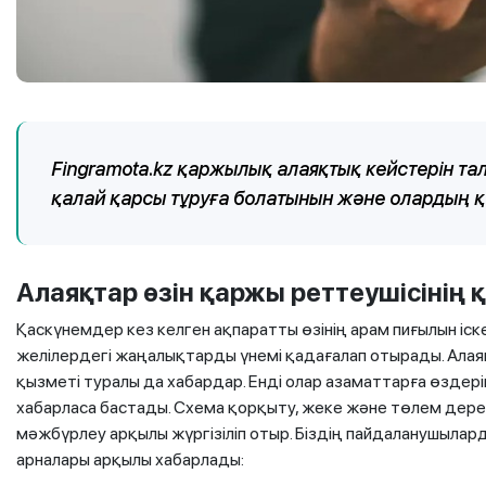
Fingramota.kz қаржылық алаяқтық кейстерін 
қалай қарсы тұруға болатынын және олардың қ
Алаяқтар өзін қаржы реттеушісінің
Қаскүнемдер кез келген ақпаратты өзінің арам пиғылын іск
желілердегі жаңалықтарды үнемі қадағалап отырады. Алая
қызметі туралы да хабардар. Енді олар азаматтарға өздер
хабарласа бастады. Схема қорқыту, жеке және төлем дере
мәжбүрлеу арқылы жүргізіліп отыр. Біздің пайдаланушылард
арналары арқылы хабарлады: