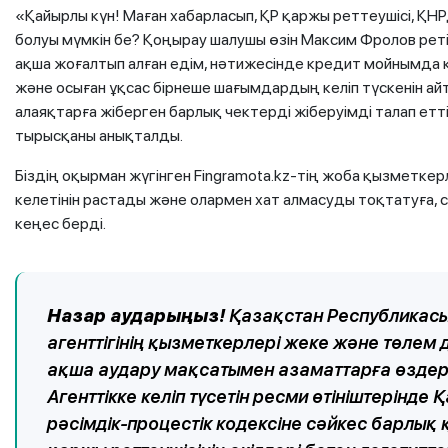
«Қайырлы күн! Маған хабарласып, ҚР қаржы реттеушісі, ҚН
болуы мүмкін бе? Қоңырау шалушы өзін Максим Фролов ретін
ақша жоғалтып алған едім, нәтижесінде кредит мойнымда қа
және осыған ұқсас бірнеше шағымдардың келіп түскенін айт
алаяқтарға жіберген барлық чектерді жіберуімді талап ет
тырысқаны анықталды.
Біздің оқырман жүгінген Fingramota.kz-тің жоба қызметке
келетінін растады және олармен хат алмасуды тоқтатуға, 
кеңес берді.
Назар аударыңыз!
Қазақстан Республикасы
агенттігінің қызметкерлері жеке және төлем 
ақша аудару мақсатымен азаматтарға өздер
Агенттікке келіп түсетін ресми өтініштерінде
рәсімдік-процестік кодексіне сәйкес барлық 