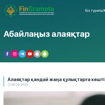
Біз туралы
Ж
Абайлаңыз алаяқтар
Алаяқтар қандай жаңа қулықтарға көшті
19.09.2022