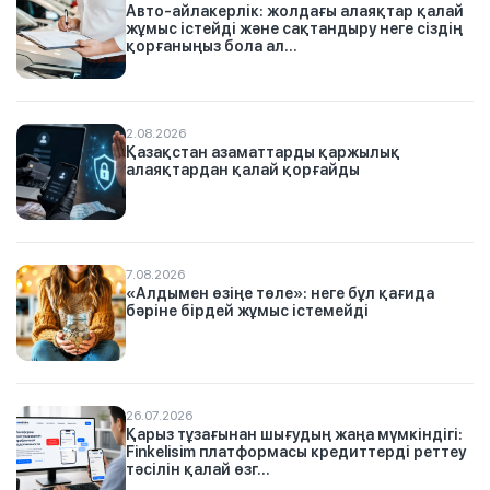
Авто-айлакерлік: жолдағы алаяқтар қалай
жұмыс істейді және сақтандыру неге сіздің
қорғаныңыз бола ал...
2.08.2026
Қазақстан азаматтарды қаржылық
алаяқтардан қалай қорғайды
7.08.2026
«Алдымен өзіңе төле»: неге бұл қағида
бәріне бірдей жұмыс істемейді
26.07.2026
Қарыз тұзағынан шығудың жаңа мүмкіндігі:
Finkelisim платформасы кредиттерді реттеу
тәсілін қалай өзг...