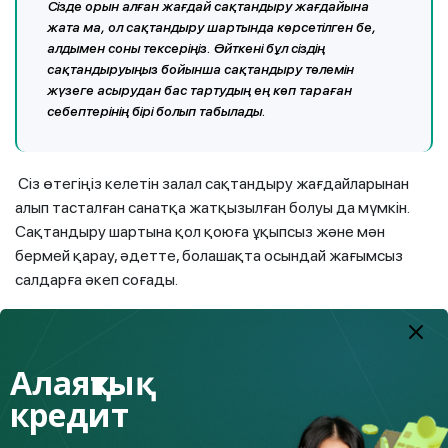
Сізде орын алған жағдай сақтандыру жағдайына
жата ма, ол сақтандыру шартында көрсетілген бе,
алдымен соны тексеріңіз. Өйткені бұл сіздің
сақтандыруыңыз бойынша сақтандыру төлемін
жүзеге асырудан бас тартудың ең көп тараған
себептерінің бірі болып табылады.
Сіз өтегіңіз келетін залал сақтандыру жағдайларынан
алып тасталған санатқа жатқызылған болуы да мүмкін.
Сақтандыру шартына қол қоюға ұқыпсыз және мән
бермей қарау, әдетте, болашақта осындай жағымсыз
салдарға әкеп соғады.
Cақтандыру жағдайы туындаған кезде сақтандыру
ұйымына жазбаша хабарламаларды уақтылы жіберіңіз.
Сақтандыру шартының талаптарында шағымдарды
Алаяқтық
жіберу қажет мерзімдер белгіленген, сол уақыттан
кредит
кешіктіріп алмаңыз. Және ешқандай жағдайда
шағымыңызда көрсетілетін фактілерді бұрмаламаңыз.