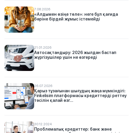
7.08.2026
«Алдымен өзіңе төле»: неге бұл қағида
бәріне бірдей жұмыс істемейді
21.01.2026
Автосақтандыру: 2026 жылдан бастап
жүргізушілер үшін не өзгереді
26.07.2026
Қарыз тұзағынан шығудың жаңа мүмкіндігі:
Finkelisim платформасы кредиттерді реттеу
тәсілін қалай өзг...
30.12.2024
Проблемалық кредиттер: банк және