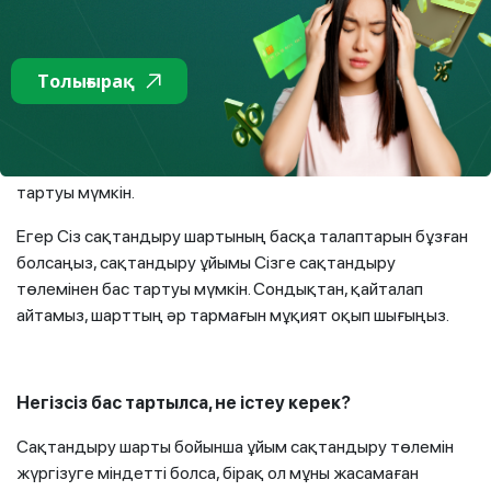
Егер Сіздің сақтандыру шартыңызда франшиза
көзделген болса, онда өзіңіз ойлаған сақтандыру
Толығырақ
өтемінің сомасы белгіленген франшиза мөлшерінен
асатынын немесе аспайтынын салыстырыңыз. Аспайтын
болса не сақтандыру төлемі мен франшизаның мөлшері
тең болса, онда сақтандырушы Сізге өтеуден бас
тартуы мүмкін.
Егер Сіз сақтандыру шартының басқа талаптарын бұзған
болсаңыз, сақтандыру ұйымы Сізге сақтандыру
төлемінен бас тартуы мүмкін. Сондықтан, қайталап
айтамыз, шарттың әр тармағын мұқият оқып шығыңыз.
Негізсіз бас тартылса, не істеу керек?
Сақтандыру шарты бойынша ұйым сақтандыру төлемін
жүргізуге міндетті болса, бірақ ол мұны жасамаған