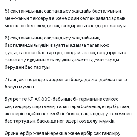
5) сақтанушының сақтандыру жағдайы басталуының
мән-жайын тексеруде және одан келген залалдардың
мөлшерiн белгiлеуде сақтандырушыға кедергi жасауы;
6) сақтанушының сақтандыру жағдайының
басталғандығы үшін жауапты адамға талап қою
құқықтарынан бас тартуы, сондай-ақ сақтандырушыға
талап ету құқығын өткiзу үшiн қажеттi құжаттарды
беруден бас тартуы;
7) заң актiлерiнде көзделген басқа да жағдайлар негiз
болуы мүмкiн.
Бұл ретте ҚР АК 839-бабының 6-тармағына сәйкес
сақтандыру шартының талаптары бойынша, егер бұл заң
актiлерiне қайшы келмейтiн болса, сақтандыру төлемінен
бас тартудың басқа да негiздерi көзделуi мүмкiн.
Әрине, әрбір жағдай ерекше және әрбір сақтандыру