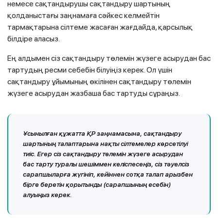
немесе сақтандырушы сақтандыру шартының
қолданыстағы заңнамаға сәйкес келмейтін
тармақтарына сілтеме жасаған жағдайда, қарсылық
білдіре аласыз.
Ең алдымен сіз сақтандыру төлемін жүзеге асырудан бас
тартудың ресми себебін білуіңіз керек. Ол үшін
сақтандыру ұйымының өкілінен сақтандыру төлемін
жүзеге асырудан жазбаша бас тартуды сұраңыз.
Ұ
сынылған құжатта ҚР заңнамасына, сақтандыру
шартының талаптарына нақты сілтемелер көрсетілуі
тиіс. Егер сіз сақтандыру төлемін жүзеге асырудан
бас тарту туралы шешіммен келіспесеңіз, сіз тәуелсіз
сарапшыларға жүгініп, кейіннен сотқа талап арызбен
бірге беретін қорытынды (сарапшының есебін)
алуыңыз керек.