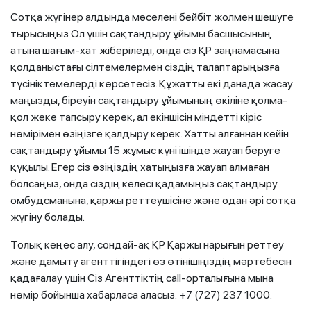
Сотқа жүгінер алдында мәселені бейбіт жолмен шешуге
тырысыңыз Ол үшін сақтандыру ұйымы басшысының
атына шағым-хат жіберіледі, онда сіз ҚР заңнамасына
қолданыстағы сілтемелермен сіздің талаптарыңызға
түсініктемелерді көрсетесіз. Құжатты екі данада жасау
маңызды, біреуін сақтандыру ұйымының өкіліне қолма-
қол жеке тапсыру керек, ал екіншісін міндетті кіріс
нөмірімен өзіңізге қалдыру керек. Хатты алғаннан кейін
сақтандыру ұйымы 15 жұмыс күні ішінде жауап беруге
құқылы. Егер сіз өзіңіздің хатыңызға жауап алмаған
болсаңыз, онда сіздің келесі қадамыңыз сақтандыру
омбудсманына, қаржы реттеушісіне және одан әрі сотқа
жүгіну болады.
Толық кеңес алу, сондай-ақ ҚР Қаржы нарығын реттеу
және дамыту агенттігіндегі өз өтінішіңіздің мәртебесін
қадағалау үшін Сіз Агенттіктің call-орталығына мына
нөмір бойынша хабарласа аласыз: +7 (727) 237 1000.