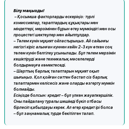
Білу маңызды!
– Қосымша факторларды ескеріңіз: түрлі
комиссиялар, тараптардың құқықтары мен
міндеттері, мерзімінен бұрын өтеу мүмкіндігі мен осы
процестегі шектеулер мен айыппұлдар.
– Төлем күнін мұқият ойластырыңыз. Ай сайынғы
негізгі кіріс алынған күннен кейін 2-3 күн өткен соң
төлем күнін белгілеу ұсынылады. Бұл төлем мерзімін
кешіктіруді және техникалық мәселелерді
болдырмауға көмектеседі.
– Шарттың барлық талаптарын мұқият оқып
шығыңыз. Қол қойған сәттен бастап сіз барлық
талаптармен келісесіз және оларды өзгерту мүмкін
болмайды.
Есіңізде болсын: кредит – бұл үлкен жауапкершілік.
Оны пайдалану туралы шешімді бүкіл отбасы
бірлесіп қабылдауы керек. Ал егер кредит ірі болса
– бұл заңнамалық түрде бекітілген талап.