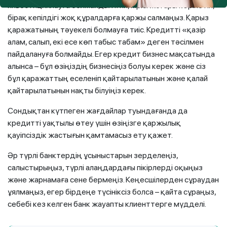
инвестициялауға болмайды. Яғни, кірісі жоғары көрінетін,
бірақ кепілдігі жоқ құралдарға қаржы салмаңыз. Қарыз
қаражатының тәуекелі болмауға тиіс. Кредитті «қазір
алам, салып, екі есе көп табыс табам» деген тәсілмен
пайдалануға болмайды. Егер кредит бизнес мақсатында
алынса – бұл өзіңіздің бизнесіңіз болуы керек және сіз
бұл қаражаттың еселеніп қайтарылатынын және қалай
қайтарылатынын нақты білуіңіз керек.
Сондықтан күтпеген жағдайлар туындағанда да
кредитті уақтылы өтеу үшін өзіңізге қаржылық
қауіпсіздік жастығын қамтамасыз ету қажет.
Әр түрлі банктердің ұсыныстарын зерделеңіз,
салыстырыңыз, түрлі алаңдардағы пікірлерді оқыңыз
және жарнамаға сене бермеңіз. Кеңесшілерден сұраудан
ұялмаңыз, егер бірдеңе түсініксіз болса – қайта сұраңыз,
себебі кез келген банк жауапты клиенттерге мүдделі.