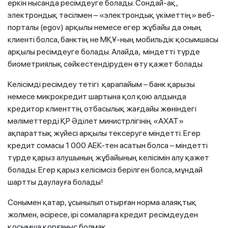
еркін нысанда ресімдеуге болады. Сондай-ақ,
электрондық тәсілмен – «электрондық үкіметтің» веб-
порталы (egov) арқылы немесе егер жұбайы да оның
клиенті болса, банктің не МҚҰ-ның мобильдік қосымшасы
арқылы ресімдеуге болады. Алайда, міндетті түрде
биометриялық сәйкестендіруден өту қажет болады.
Келісімді ресімдеу тетігі қарапайым – банк қарызы
немесе микрокредит шартына қол қою алдында
кредитор клиенттің отбасылық жағдайы жөніндегі
мәліметтерді ҚР Әділет министрлігінің «АХАТ»
ақпараттық жүйесі арқылы тексеруге міндетті. Егер
кредит сомасы 1 000 АЕК-тен асатын болса – міндетті
түрде қарыз алушының жұбайының келісімін алу қажет
болады. Егер қарыз келісімсіз берілген болса, мұндай
шартты даулауға болады!
Сонымен қатар, ұсынылып отырған норма алаяқтық
жолмен, әсіресе, ірі сомаларға кредит ресімдеуден
қосымша қорғаныс болмақ.