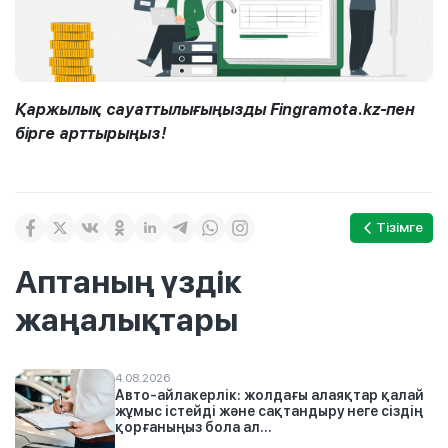
Қаржылық сауаттылығыңызды Fingramota.kz-пен
бірге арттырыңыз!
Тізімге
Аптаның үздік
жаңалықтары
4.08.2026
Авто-айлакерлік: жолдағы алаяқтар қалай
жұмыс істейді және сақтандыру неге сіздің
қорғаныңыз бола ал...