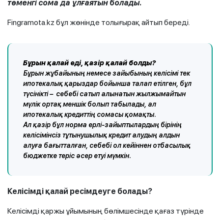
төменгі сома да ұлғаятын болады.
Fingramota.kz бұл жөнінде толығырақ айтып береді.
Бұрын қалай еді, қазір қалай болды?
Бұрын жұбайының немесе зайыбының келісімі тек
ипотекалық қарыздар бойынша талап етілген, бұл
түсінікті – себебі сатып алынатын жылжымайтын
мүлік ортақ меншік болып табылады, ал
ипотекалық кредиттің сомасы қомақты.
Ал қазір бұл норма ерлі-зайыптылардың бірінің
келісімінсіз тұтынушылық кредит алудың алдын
алуға бағытталған, себебі ол кейіннен отбасылық
бюджетке теріс әсер етуі мүмкін.
Келісімді қалай ресімдеуге болады?
Келісімді қаржы ұйымының бөлімшесінде қағаз түрінде