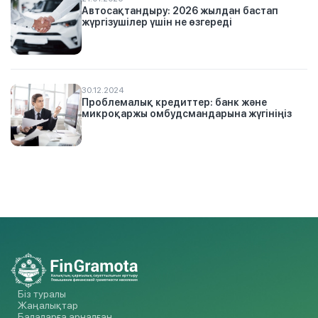
Автосақтандыру: 2026 жылдан бастап
жүргізушілер үшін не өзгереді
30.12.2024
Проблемалық кредиттер: банк және
микроқаржы омбудсмандарына жүгініңіз
Біз туралы
Жаңалықтар
Балаларға арналған