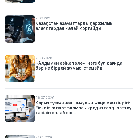
2.08.2026
Қазақстан азаматтарды қаржылық
алаяқтардан қалай қорғайды
7.08.2026
«Алдымен өзіңе төле»: неге бұл қағида
бәріне бірдей жұмыс істемейді
26.07.2026
Қарыз тұзағынан шығудың жаңа мүмкіндігі:
Finkelisim платформасы кредиттерді реттеу
тәсілін қалай өзг...
21.01.2026