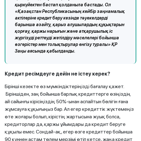
қыркүйектен бастап қолданыла бастады. Ол
«Қазақстан Республикасының кейбір заңнамалық
актілеріне кредит беру кезінде тәуекелдерді
барынша азайту, қарыз алушылардың құқықтарын
қорғау, қаржы нарығын және атқарушылық іс
жүргізуді реттеуді жетілдіру мәселелері бойынша
өзгерістер мен толықтырулар енгізу туралы» ҚР
Заңы аясында қабылданды.
Кредит ресімдеуге дейін не істеу керек?
Бірінші кезекте өз мүмкіндіктеріңізді бағалау қажет.
Біріншіден, заң бойынша барлық кредиттерге өзіңіздің
ай сайынғы кірісіңіздің 50%-ынан аспайтын бөлігін ғана
жұмсауға құқығыңыз бар. Ал егер кредиттік жүктемеңіз
өте жоғары болып, кірістің жартысына жуық болса,
кредиторлар да, қаржы ұйымдары да кредит беруге
құқылы емес. Сондай-ақ, егер өзге кредиттер бойынша
90 күннен астам төлем мерзімі өтіп кетсе, жаңа кредит