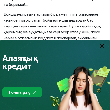
те берілмейді.
Екіншіден, кредит арқылы бір қажеттілікті жапқаннан
кейін белгілі бір уақыт бойы өзге шығындардан бас
тартуға тура келетінін ескеру керек. Бұл жағдай сіздің
қаржылық әл-ауқатыңызға кері әсер етпеуі үшін, жеке
немесе отбасылық бюджетті жоспарлап, ай сайынғы
төлем сомасын есепке алу қажет. Ең бастысы – кредитті
ненің есебінен төлейтінімізді нақты түсіну қажет. Бұл
Алаяқтық
жағдайда қосымша, әсіресе тұрақсыз табыс көзін
кредитті өтеу көзі ретінде есепке алуға болмайды. Ол
кредит
бір күні тоқтап қалса не боларын ойластырыңыз және ең
нашар сценарийге негізделген жоспар құрыңыз.
Жоспарланбаған қиындықтар пайда болғаннан гөрі іс
жүзінде ісіңіздің алға басқаны жақсы болады.
Толығырақ
Кредит мақсаттарына қатысты тағы бір ереже бар.
Ешқашан қарызға алынған қаражатты басқа жобаларға,
бағалы қағаздарға немесе криптовалютаға