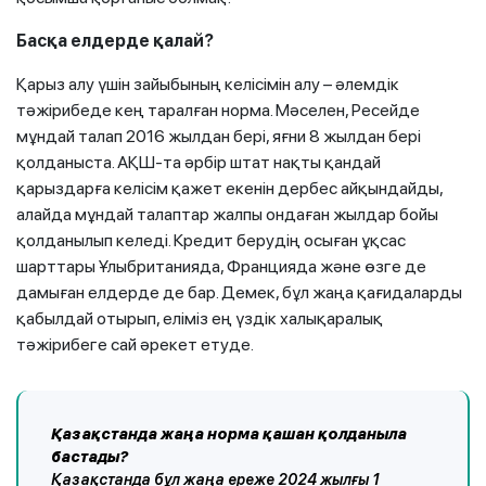
Басқа елдерде қалай?
Қарыз алу үшін зайыбының келісімін алу – әлемдік
тәжірибеде кең таралған норма. Мәселен, Ресейде
мұндай талап 2016 жылдан бері, яғни 8 жылдан бері
қолданыста. АҚШ-та әрбір штат нақты қандай
қарыздарға келісім қажет екенін дербес айқындайды,
алайда мұндай талаптар жалпы ондаған жылдар бойы
қолданылып келеді. Кредит берудің осыған ұқсас
шарттары Ұлыбританияда, Францияда және өзге де
дамыған елдерде де бар. Демек, бұл жаңа қағидаларды
қабылдай отырып, еліміз ең үздік халықаралық
тәжірибеге сай әрекет етуде.
Қазақстанда жаңа норма қашан қолданыла
бастады?
Қазақстанда бұл жаңа ереже 2024 жылғы 1