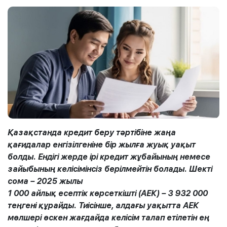
Қазақстанда кредит беру тәртібіне жаңа
қағидалар енгізілгеніне бір жылға жуық уақыт
болды. Ендігі жерде ірі кредит жұбайының немесе
зайыбының келісімінсіз берілмейтін болады. Шекті
сома – 2025 жылы
1 000 айлық есептік көрсеткішті (АЕК) – 3 932 000
теңгені құрайды. Тиісінше, алдағы уақытта АЕК
мөлшері өскен жағдайда келісім талап етілетін ең