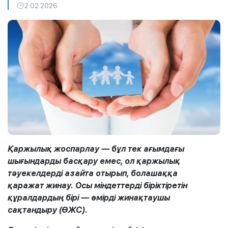
2.02.2026
Қаржылық жоспарлау
— бұл
тек
ағымдағы
шығындарды басқару емес,
ол
қаржылық
тәуекелдерді азайта отырып, болашаққа
қаражат
жинау
. Осы міндеттерді біріктіретін
құралдардың бірі
—
өмірді жинақтаушы
сақтандыру (ӨЖС).