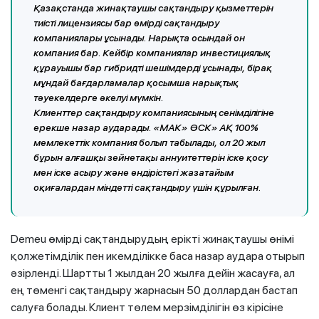
Қазақстанда жинақтаушы сақтандыру қызметтерін
тиісті лицензиясы бар өмірді сақтандыру
компаниялары ұсынады. Нарықта осындай он
компания бар. Кейбір компаниялар инвестициялық
құрауышы бар гибридті шешімдерді ұсынады, бірақ
мұндай бағдарламалар қосымша нарықтық
тәуекелдерге әкелуі мүмкін.
Клиенттер сақтандыру компаниясының сенімділігіне
ерекше назар аударады. «МАК» ӨСК» АҚ 100%
мемлекеттік компания болып табылады, ол 20 жыл
бұрын алғашқы зейнетақы аннуитеттерін іске қосу
мен іске асыру және өндірістегі жазатайым
оқиғалардан міндетті сақтандыру үшін құрылған.
Demeu өмірді сақтандырудың ерікті жинақтаушы өнімі
қолжетімділік пен икемділікке баса назар аудара отырып
әзірленді. Шартты 1 жылдан 20 жылға дейін жасауға, ал
ең төменгі сақтандыру жарнасын 50 доллардан бастап
салуға болады. Клиент төлем мерзімділігін өз кірісіне