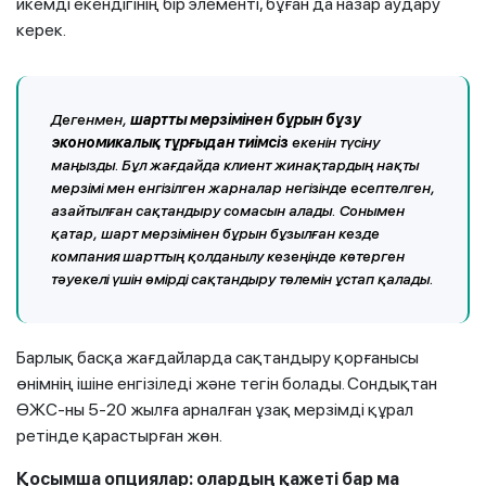
икемді екендігінің бір элементі, бұған да назар аудару
керек.
Дегенмен,
шартты мерзімінен бұрын бұзу
экономикалық тұрғыдан тиімсіз
екенін түсіну
маңызды. Бұл жағдайда клиент жинақтардың нақты
мерзімі мен енгізілген жарналар негізінде есептелген,
азайтылған сақтандыру сомасын алады. Сонымен
қатар, шарт мерзімінен бұрын бұзылған кезде
компания шарттың қолданылу кезеңінде көтерген
тәуекелі үшін өмірді сақтандыру төлемін ұстап қалады.
Барлық басқа жағдайларда сақтандыру қорғанысы
өнімнің ішіне енгізіледі және тегін болады. Сондықтан
ӨЖС-ны 5-20 жылға арналған ұзақ мерзімді құрал
ретінде қарастырған жөн.
Қосымша опциялар: олардың қажеті бар ма