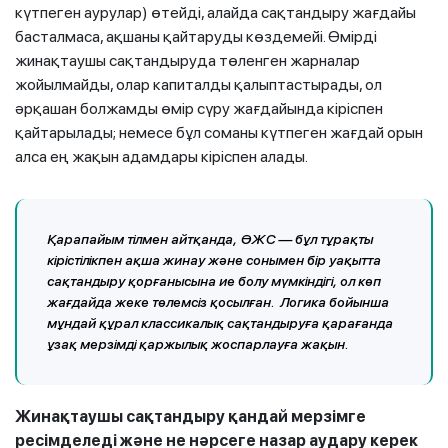
күтпеген аурулар) өтейді, алайда сақтандыру жағдайы
басталмаса, ақшаны қайтаруды көздемейі. Өмірді
жинақтаушы сақтандыруда төленген жарналар
жойылмайды, олар капиталды қалыптастырады, ол
әрқашан болжамды өмір сүру жағдайында кіріспен
қайтарылады; немесе бұл соманы күтпеген жағдай орын
алса ең жақын адамдары кіріспен алады.
Қарапайым тілмен айтқанда, ӨЖС — бұл тұрақты
кірістілікпен ақша жинау және сонымен бір уақытта
сақтандыру қорғанысына ие болу мүмкіндігі, ол көп
жағдайда жеке төлемсіз қосылған. Логика бойынша
мұндай құрал классикалық сақтандыруға қарағанда
ұзақ мерзімді қаржылық жоспарлауға жақын.
Жинақтаушы сақтандыру қандай мерзімге
ресімделеді және не нәрсеге назар аудару керек