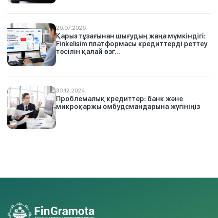
26.07.2026
Қарыз тұзағынан шығудың жаңа мүмкіндігі:
Finkelisim платформасы кредиттерді реттеу
тәсілін қалай өзг...
30.12.2024
Проблемалық кредиттер: банк және
микроқаржы омбудсмандарына жүгініңіз