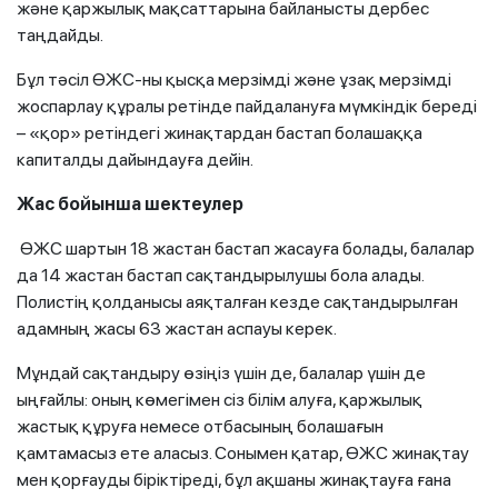
және қаржылық мақсаттарына байланысты дербес
таңдайды.
Бұл тәсіл ӨЖС-ны қысқа мерзімді және ұзақ мерзімді
жоспарлау құралы ретінде пайдалануға мүмкіндік береді
– «қор» ретіндегі жинақтардан бастап болашаққа
капиталды дайындауға дейін.
Жас бойынша шектеулер
ӨЖС шартын 18 жастан бастап жасауға болады, балалар
да 14 жастан бастап сақтандырылушы бола алады.
Полистің қолданысы аяқталған кезде сақтандырылған
адамның жасы 63 жастан аспауы керек.
Мұндай сақтандыру өзіңіз үшін де, балалар үшін де
ыңғайлы: оның көмегімен сіз білім алуға, қаржылық
жастық құруға немесе отбасының болашағын
қамтамасыз ете аласыз. Сонымен қатар, ӨЖС жинақтау
мен қорғауды біріктіреді, бұл ақшаны жинақтауға ғана