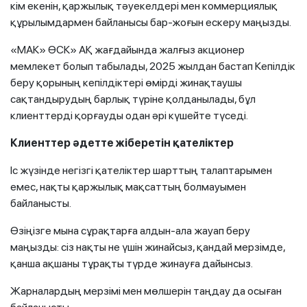
кім екенін, қаржылық тәуекелдері мен коммерциялық
құрылымдармен байланысы бар-жоғын ескеру маңызды.
«МАК» ӨСК» АҚ жағдайында жалғыз акционер
мемлекет болып табылады, 2025 жылдан бастап Кепілдік
беру қорының кепілдіктері өмірді жинақтаушы
сақтандырудың барлық түріне қолданылады, бұл
клиенттерді қорғауды одан әрі күшейте түседі.
Клиенттер әдетте жіберетін қателіктер
Іс жүзінде негізгі қателіктер шарттың талаптарымен
емес, нақты қаржылық мақсаттың болмауымен
байланысты.
Өзіңізге мына сұрақтарға алдын-ала жауап беру
маңызды: сіз нақты не үшін жинайсыз, қандай мерзімде,
қанша ақшаны тұрақты түрде жинауға дайынсыз.
Жарналардың мерзімі мен мөлшерін таңдау да осыған