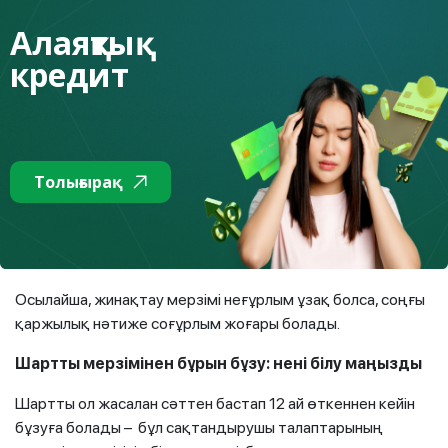
Агенттік желінің болмауы қазақстандық өмірді
Алаяқтық
сақтандыру нарығында АҚШ долларымен жылдық 6,5%-
кредит
ға дейін барынша жоғары және тіркелген кірістілік
ұсынуға мүмкіндік береді. Қорытынды мөлшерлеме
шарттың мерзіміне байланысты, мысалы:
1 жылға дейінгі мерзімде 1,5%;
10 жыл мерзімде 5%;
Толығырақ
15 жыл мерзімде 5,75 %;
20 жыл мерзімде 6,5%.
Осылайша, жинақтау мерзімі неғұрлым ұзақ болса, соңғы
қаржылық нәтиже соғұрлым жоғары болады.
Шартты мерзімінен бұрын бұзу: нені білу маңызды
Шартты ол жасалан сәттен бастап 12 ай өткеннен кейін
бұзуға болады – бұл сақтандырушы талаптарының