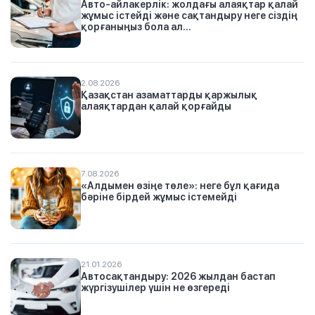
Авто-айлакерлік: жолдағы алаяқтар қалай
жұмыс істейді және сақтандыру неге сіздің
қорғаныңыз бола ал...
2.08.2026
Қазақстан азаматтарды қаржылық
алаяқтардан қалай қорғайды
7.08.2026
«Алдымен өзіңе төле»: неге бұл қағида
бәріне бірдей жұмыс істемейді
21.01.2026
Автосақтандыру: 2026 жылдан бастап
жүргізушілер үшін не өзгереді