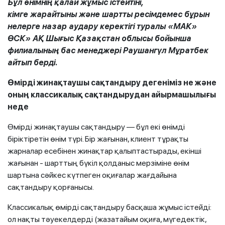
Б
ұл өнімнің қалай жұмыс істейтіні,
кімге
жарайтыны
және шартты р
е
сімде
мес бұрын
нелерге
назар аудару керектігі туралы
«
МАК
»
Ө
СК
»
АҚ Шығыс Қазақстан облысы бойынша
филиалының бас менеджері Раушангүл Мұратбек
айтып берді.
Өмірді жинақтау
шы
сақтандыру дегеніміз не және
оның классикалық сақтандырудан айырмашылығы
неде
Өмірді жинақтаушы сақтандыру — бұл екі өнімді
біріктіретін өнім түрі. Бір жағынан, клиент тұрақты
жарналар есебінен жинақтар қалыптастырады, екінші
жағынан - шарттың бүкіл қолданыс мерзіміне өнім
шартына сәйкес күтпеген оқиғалар жағдайына
сақтандыру қорғанысы.
Классикалық өмірді сақтандыру басқаша жұмыс істейді:
ол нақты тәуекелдерді (жазатайым оқиға, мүгедектік,