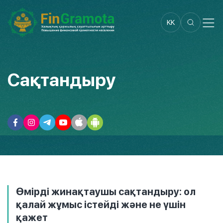
KK
Сақтандыру
Өмірді жинақтаушы сақтандыру: ол
қалай жұмыс істейді және не үшін
қажет