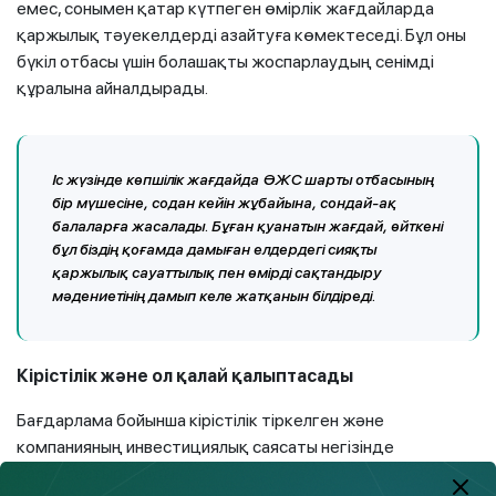
емес, сонымен қатар күтпеген өмірлік жағдайларда
қаржылық тәуекелдерді азайтуға көмектеседі. Бұл оны
бүкіл отбасы үшін болашақты жоспарлаудың сенімді
құралына айналдырады.
Іс жүзінде көпшілік жағдайда ӨЖС шарты отбасының
бір мүшесіне, содан кейін жұбайына, сондай-ақ
балаларға жасалады. Бұған қуанатын жағдай, өйткені
бұл біздің қоғамда дамыған елдердегі сияқты
қаржылық сауаттылық пен өмірді сақтандыру
мәдениетінің дамып келе жатқанын білдіреді.
Кірістілік және ол қалай қалыптасады
Бағдарлама бойынша кірістілік тіркелген және
компанияның инвестициялық саясаты негізінде
қалыптастырылады.