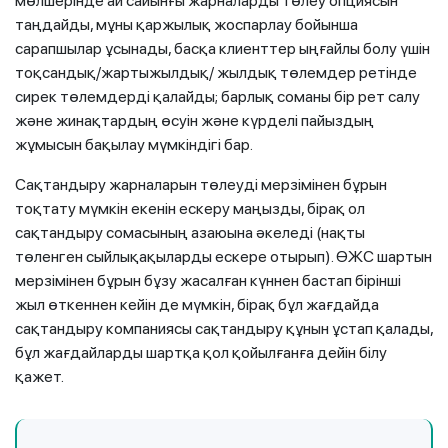
мөлшерінде ай сайынғы жарналарды төлеу опциясын
таңдайды, мұны қаржылық жоспарлау бойынша
сарапшылар ұсынады, басқа клиенттер ыңғайлы болу үшін
тоқсандық/жартыжылдық/ жылдық төлемдер ретінде
сирек төлемдерді қалайды; барлық соманы бір рет салу
және жинақтардың өсуін және күрделі пайыздың
жұмысын бақылау мүмкіндігі бар.
Сақтандыру жарналарын төлеуді мерзімінен бұрын
тоқтату мүмкін екенін ескеру маңызды, бірақ ол
сақтандыру сомасының азаюына әкеледі (нақты
төленген сыйлықақыларды ескере отырып). ӨЖС шартын
мерзімінен бұрын бұзу жасалған күннен бастап бірінші
жыл өткеннен кейін де мүмкін, бірақ бұл жағдайда
сақтандыру компаниясы сақтандыру құнын ұстап қалады,
бұл жағдайларды шартқа қол қойылғанға дейін білу
қажет.