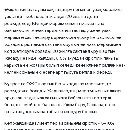
Өмірді жинақтаушы сақтандыру негізінен ұзақ мерзімді
уақытқа - көбінесе 5 жылдан 20 жылға дейін
ресімделеді. Мұндай мерзім өнімнің мақсатына
байланысты: жинақтарды қалыптастыру және ұзақ
мерзімге сақтандыру қорғанысын ұсыну. Ең бастысы, ең
жоғары кірістілікке сақтандырудың ең ұзақ мерзімімен
қол жеткізуге болады: 20 жылға сақтандыру шартын
жасасу кезінде жылдық 6,5%, мұндай кірістілік пайызы
нарықта ең жоғары болып келеді және клиент салған кез-
келген соманы екі есеге арттыруға кепілдік береді.
Бұл ретте ӨЖС шартын бір жылдан аз мерзімге де
ресімдеуге болады. Жарналардың мерзімі мен мөлшері
әрқашан сіздің мақсатыңызға байланысты әр түрлі
болады – мейлі ол балаларға білім беру, баспана, көлік
сатып алу, қосымша табыс көзін құру болсын.
Көп жағдайда клиенттер ай сайынғы кірістің ≈5-10%