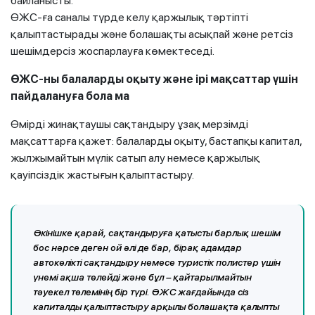
байланысты.
ӨЖС-ға саналы түрде келу қаржылық тәртіпті
қалыптастырады және болашақты асықпай және ретсіз
шешімдерсіз жоспарлауға көмектеседі.
ӨЖС-ны балаларды оқыту және ірі мақсаттар үшін
пайдалануға бола ма
Өмірді жинақтаушы сақтандыру ұзақ мерзімді
мақсаттарға қажет: балаларды оқыту, бастапқы капитал,
жылжымайтын мүлік сатып алу немесе қаржылық
қауіпсіздік жастығын қалыптастыру.
Өкінішке қарай, сақтандыруға қатысты барлық шешім
бос нәрсе деген ой әлі де бар, бірақ адамдар
автокөлікті сақтандыру немесе туристік полистер үшін
үнемі ақша төлейді және бұл – қайтарылмайтын
тәуекел төлемінің бір түрі. ӨЖС жағдайында сіз
капиталды қалыптастыру арқылы болашақта қалыпты