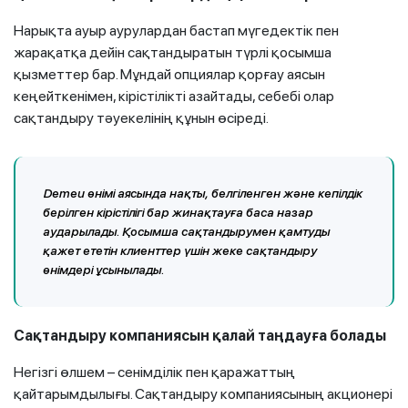
Нарықта ауыр аурулардан бастап мүгедектік пен
жарақатқа дейін сақтандыратын түрлі қосымша
қызметтер бар. Мұндай опциялар қорғау аясын
кеңейткенімен, кірістілікті азайтады, себебі олар
сақтандыру тәуекелінің құнын өсіреді.
Demeu өнімі аясында нақты, белгіленген және кепілдік
берілген кірістілігі бар жинақтауға баса назар
аударылады. Қосымша сақтандырумен қамтуды
қажет ететін клиенттер үшін жеке сақтандыру
өнімдері ұсынылады.
Сақтандыру компаниясын қалай таңдауға болады
Негізгі өлшем – сенімділік пен қаражаттың
қайтарымдылығы. Сақтандыру компаниясының акционері