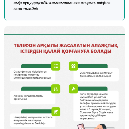
өмір сүру деңгейін қамтамасыз ете отырып, өзіңізге
ғана төлейсіз.