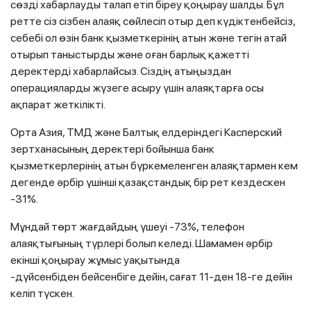
сөзді хабарлауды талап етіп біреу қоңырау шалды. Бұл
ретте сіз сізбен алаяқ сөйлесіп отыр деп күдіктенбейсіз,
себебі ол өзін банк қызметкерінің атын және тегін атай
отырып таныстырды және оған барлық қажетті
деректерді хабарлайсыз. Сіздің атыңыздан
операцияларды жүзеге асыру үшін алаяқтарға осы
ақпарат жеткілікті.
Орта Азия, ТМД және Балтық елдеріндегі Касперский
зертханасының деректері бойынша банк
қызметкерлерінің атын бүркемеленген алаяқтармен кем
дегенде әрбір үшінші қазақстандық бір рет кездескен
-31%.
Мұндай төрт жағдайдың үшеуі -73%, телефон
алаяқтығының түрлері болып келеді. Шамамен әрбір
екінші қоңырау жұмыс уақытында
-дүйсенбіден бейсенбіге дейін, сағат 11-ден 18-ге дейін
келіп түскен.