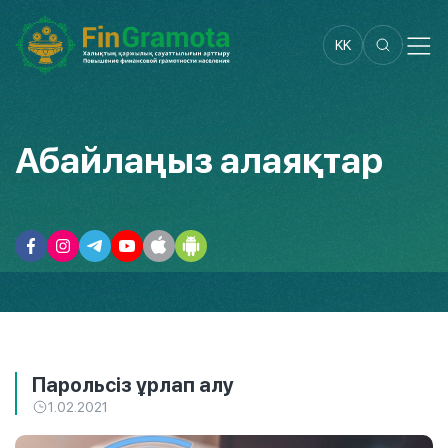
KK
Абайлаңыз алаяқтар
Парольсіз ұрлап алу
1.02.2021