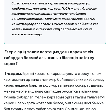
болып клиентке төлем картасының артындағы үш
таңбалы код, пин-код, код сөзі, ЖСН және т.б. сияқты
конфиденциалды ақпаратты ұсыну талабымен
қоңырау шалмайды. Банк менеджерлерінде барлық
қажетті ақпарат болады. Осы мәселелер бойынша кез
келген байланыс тек клиенттің бастамасымен ғана
жүзеге асырылады.
Егер сіздің төлем картаңыздағы қаражат сіз
хабардар болмай алынғанын білсеңіз не істеу
керек?
1-қадам.
Бірінші кезекте, қарыз алушыға дереу төлем
картасының артындағы нөмір бойынша банкке хабарласу
керек немесе банктің колл-орталығына қоңырау шалып,
менеджерге ақшаның картадан рұқсатсыз алынғаны
туралы хабарлап, төлем картасын бұғаттауды талап етуі
керек. Егер карта жоғалған болса, онда оның иесі банкке
бұл туралы дереу хабарлауға тиіс. Сондай-ақ, сіз өз