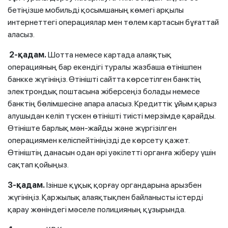
бетіңізше мобильді қосымшаның көмегі арқылы
интернеттегі операциялар мен төлем картасын бұғаттай
аласыз.
2-қадам.
Шотта немесе картада алаяқтық
операцияның бар екендігі туралы жазбаша өтінішпен
банкке жүгініңіз. Өтінішті сайтта көрсетілген банктің
электрондық поштасына жіберсеңіз болады немесе
банктің бөлімшесіне апара аласыз. Кредиттік ұйым қарыз
алушыдан келіп түскен өтінішті тиісті мерзімде қарайды.
Өтініште барлық мән-жайды және жүргізілген
операциямен келіспейтініңізді де көрсету қажет.
Өтініштің данасын одан әрі уәкілетті органға жіберу үшін
сақтап қойыңыз.
3-қадам.
Ізінше құқық қорғау органдарына арызбен
жүгініңіз. Қаржылық алаяқтықпен байланысты істерді
қарау жөніндегі мәселе полицияның құзырында.