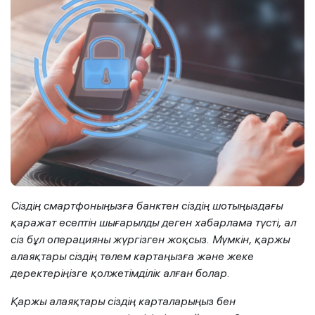
Сіздің смартфоныңызға банктен сіздің шотыңыздағы
қаражат есептін шығарылды деген хабарлама түсті, ал
сіз бұл операцияны жүргізген жоқсыз. Мүмкін, қаржы
алаяқтары сіздің төлем картаңызға және жеке
деректеріңізге қолжетімділік алған болар.
Қаржы алаяқтары сіздің карталарыңыз бен