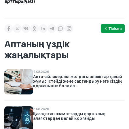
арттырыңыз!
Тізімге
Аптаның үздік
жаңалықтары
4.08.2026
Авто-айлакерлік: жолдағы алаяқтар қалай
жұмыс істейді және сақтандыру неге сіздің
қорғаныңыз бола ал...
2.08.2026
Қазақстан азаматтарды қаржылық
алаяқтардан қалай қорғайды