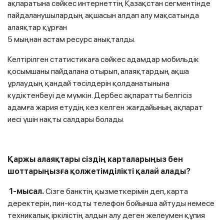
ақпаратына сәйкес интернеттің Қазақстан сегментінде
пайдаланушылардың ақшасын алдап алу мақсатында
алаяқтар құрған
5 мыңнан астам ресурс анықталды.
Келтірілген статистикаға сәйкес адамдар мобильдік
қосымшаны пайдалана отырып, алаяқтардың ақша
ұрлаудың қандай тәсілдерін қолданатынына
күдіктенбеуі де мүмкін. Дербес ақпаратты белгісіз
адамға жария етудің кез келген жағдайының ақпарат
иесі үшін нақты салдары болады.
Қаржы алаяқтары сіздің карталарыңыз бен
шоттарыңызға қолжетімділікті қалай алады?
1-мысал.
Сізге банктің қызметкерімін деп, карта
деректерін, пин-кодты телефон бойынша айтуды немесе
техникалық іркілістің алдын алу деген желеумен құпия