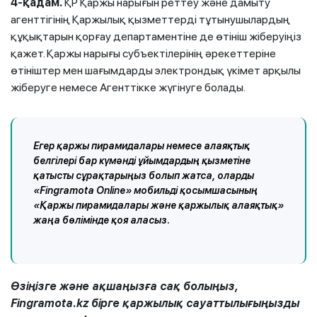
4-қадам.
ҚР Қаржы нарығын реттеу және дамыту
агенттігінің Қаржылық қызметтерді тұтынушылардың
құқықтарын қорғау департаментіне де өтініш жіберуіңіз
қажет. Қаржы нарығы субъектілерінің әрекеттеріне
өтініштер мен шағымдарды электрондық үкімет арқылы
жіберуге немесе Агенттікке жүгінуге болады.
Егер қаржы пирамидалары немесе алаяқтық
белгілері бар күмәнді ұйымдардың қызметіне
қатысты сұрақтарыңыз болып жатса, оларды
«Fingramota Online» мобильді қосымшасының
«Қаржы пирамидалары және қаржылық алаяқтық»
жаңа бөлімінде қоя аласыз.
Өзіңізге және ақшаңызға сақ болыңыз,
Fingramota.kz бірге қаржылық сауаттылығыңызды