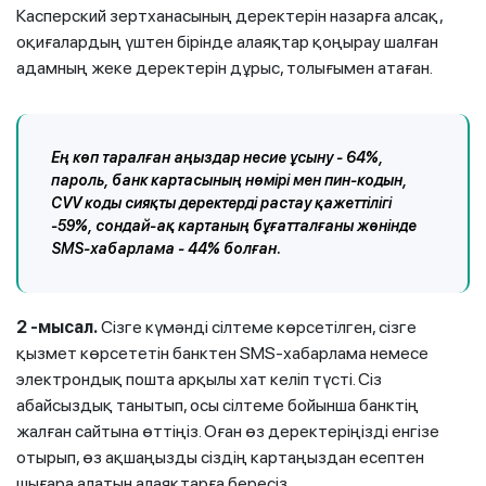
Касперский зертханасының деректерін назарға алсақ,
оқиғалардың үштен бірінде алаяқтар қоңырау шалған
адамның жеке деректерін дұрыс, толығымен атаған.
Ең көп таралған аңыздар несие ұсыну - 64%,
пароль, банк картасының нөмірі мен пин-кодын,
CVV коды сияқты деректерді растау қажеттілігі
-59%, сондай-ақ картаның бұғатталғаны жөнінде
SMS-хабарлама - 44% болған.
2 -мысал.
Сізге күмәнді сілтеме көрсетілген, сізге
қызмет көрсететін банктен SMS-хабарлама немесе
электрондық пошта арқылы хат келіп түсті. Сіз
абайсыздық танытып, осы сілтеме бойынша банктің
жалған сайтына өттіңіз. Оған өз деректеріңізді енгізе
отырып, өз ақшаңызды сіздің картаңыздан есептен
шығара алатын алаяқтарға бересіз.