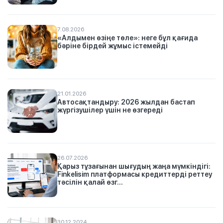
7.08.2026
«Алдымен өзіңе төле»: неге бұл қағида
бәріне бірдей жұмыс істемейді
21.01.2026
Автосақтандыру: 2026 жылдан бастап
жүргізушілер үшін не өзгереді
26.07.2026
Қарыз тұзағынан шығудың жаңа мүмкіндігі:
Finkelisim платформасы кредиттерді реттеу
тәсілін қалай өзг...
30.12.2024