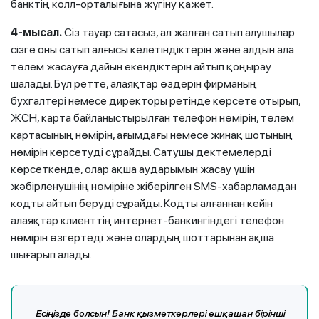
банктің колл-орталығына жүгіну қажет.
4-мысал.
Сіз тауар сатасыз, ал жалған сатып алушылар
сізге оны сатып алғысы келетіндіктерін және алдын ала
төлем жасауға дайын екендіктерін айтып қоңырау
шалады. Бұл ретте, алаяқтар өздерін фирманың
бухгалтері немесе директоры ретінде көрсете отырып,
ЖСН, карта байланыстырылған телефон нөмірін, төлем
картасының нөмірін, ағымдағы немесе жинақ шотының
нөмірін көрсетуді сұрайды. Сатушы дектемелерді
көрсеткенде, олар ақша аударымын жасау үшін
жәбірленушінің нөміріне жіберілген SMS-хабарламадан
кодты айтып беруді сұрайды. Кодты алғаннан кейін
алаяқтар клиенттің интернет-банкингіндегі телефон
нөмірін өзгертеді және олардың шоттарынан ақша
шығарып алады.
Есіңізде болсын!
Банк қызметкерлері ешқашан бірінші