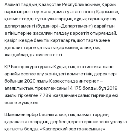
Азаматтардың Қазақстан Республикасының Қаржы
нарығын реттеу және дамыту агенттігінің Қаржылық
қызметтерді тұтынушылардың құқықтарын қорғау
департаменті (бұдан әрі –Департамент) қарайтын
өтініштеріне жасалған талдау көрсетіп отырғандай,
қазіргі кезде банктік карталарға, шоттарға және
депозиттерге қатысты қаржылық алаяқтық
жағдайларды жиілеп кетті.
ҚР Бас прокуратурасы Құқықтық статистика және
арнайы есепке алу жөніндегі комитетінің деректері
бойынша 2020 жылы Қазақстанда интернет –
алаяқтықтың тіркелген саны 14 175 болды, бұл 2019
жылы тіркелген 7 739 жағдаймен салыстырғанда екі
есеге жуық көп.
Шамамен әрбір бесінші алаяқтық азаматтардың
қаражатын олардың дербес деректерін иеленіп ұрлауға
қатысты болды. «Касперский зертханасының»