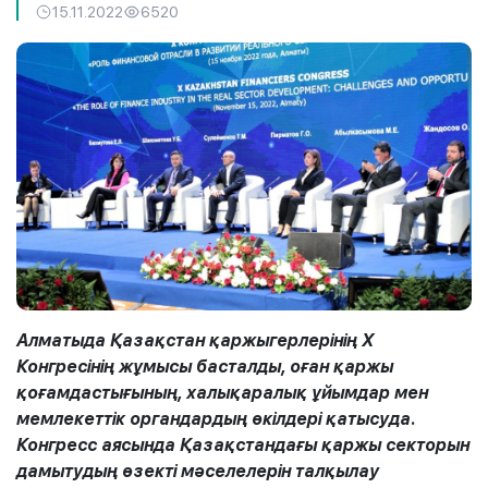
15.11.2022
6520
Алматыда Қазақстан қаржыгерлерінің X
Конгресінің жұмысы басталды, оған қаржы
қоғамдастығының, халықаралық ұйымдар мен
мемлекеттік органдардың өкілдері қатысуда.
Конгресс аясында Қазақстандағы қаржы секторын
дамытудың өзекті мәселелерін талқылау