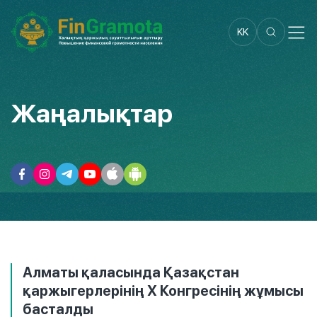
KK
Жаңалықтар
Алматы қаласында Қазақстан
қаржыгерлерінің Х Конгресінің жұмысы
басталды