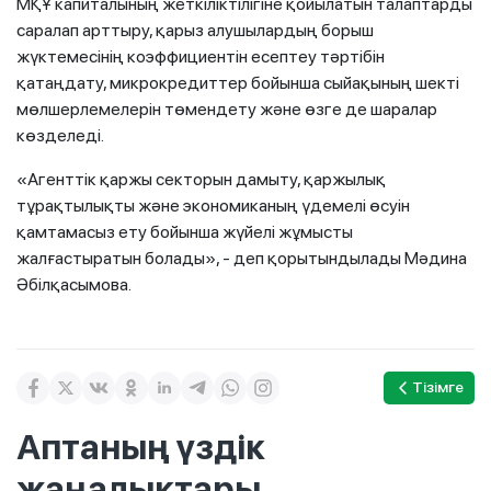
МҚҰ капиталының жеткіліктілігіне қойылатын талаптарды
саралап арттыру, қарыз алушылардың борыш
жүктемесінің коэффициентін есептеу тәртібін
қатаңдату, микрокредиттер бойынша сыйақының шекті
мөлшерлемелерін төмендету және өзге де шаралар
көзделеді.
«Агенттік қаржы секторын дамыту, қаржылық
тұрақтылықты және экономиканың үдемелі өсуін
қамтамасыз ету бойынша жүйелі жұмысты
жалғастыратын болады», - деп қорытындылады Мәдина
Әбілқасымова.
Тізімге
Аптаның үздік
жаңалықтары