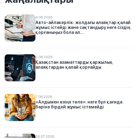
4.08.2026
Авто-айлакерлік: жолдағы алаяқтар қалай
жұмыс істейді және сақтандыру неге сіздің
қорғаныңыз бола ал...
2.08.2026
Қазақстан азаматтарды қаржылық
алаяқтардан қалай қорғайды
7.08.2026
«Алдымен өзіңе төле»: неге бұл қағида
бәріне бірдей жұмыс істемейді
26.07.2026