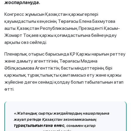
жоспарлануда.
Конгресс жұмысын Қазақстан қаржыгерлері
қауымдастығы кеңесінің Төрағасы Елена Бахмутова
ашты. Қазақстан Республикасының Президенті Қасым-
Жомарт Тоқаев қаржы қоғамдастығына бейнеүндеу
арқылы сөз сөйледі.
Пленарлық отырыс барысында ҚР Қаржы нарығын реттеу
және дамыту агенттігінің Төрағасы Мәдина
Әбілқасымова Агенттіктің басты міндеттерінің бірі
қаржылық тұрақтылықты қамтамасыз ету және қаржы
жүйесіне деген сенімді қолдау болып табылатынын атап
өтті.
«Жаһандық сыртқы жағдайлардың нашарлауына
жауап ретінде Қазақстан экономикасының
тұрақтылығын ғана емес
, сонымен қатар