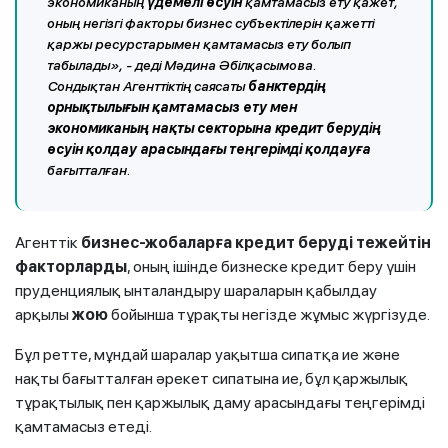
экономиканың
үдемелі өсуін
қамтамасыз ету қажет,
оның негізгі факторы бизнес субъектілерін қажетті
қаржы ресурстарымен қамтамасыз ету болып
табылады», - деді Мәдина Әбілқасымова.
Сондықтан Агенттіктің саясаты
банктердің
орнықтылығын қамтамасыз ету мен
экономиканың нақты секторына кредит берудің
өсуін қолдау арасындағы теңгерімді қолдауға
бағытталған.
Агенттік
бизнес-жобаларға кредит беруді тежейтін
факторларды
, оның ішінде бизнеске кредит беру үшін
пруденциялық ынталандыру шараларын қабылдау
арқылы
жою
бойынша тұрақты негізде жұмыс жүргізуде.
Бұл ретте, мұндай шаралар уақытша сипатқа ие және
нақты бағытталған әрекет сипатына ие, бұл қаржылық
тұрақтылық пен қаржылық даму арасындағы теңгерімді
қамтамасыз етеді.