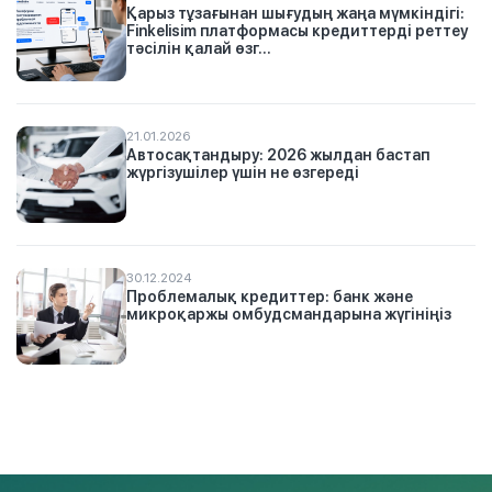
Қарыз тұзағынан шығудың жаңа мүмкіндігі:
Finkelisim платформасы кредиттерді реттеу
тәсілін қалай өзг...
21.01.2026
Автосақтандыру: 2026 жылдан бастап
жүргізушілер үшін не өзгереді
30.12.2024
Проблемалық кредиттер: банк және
микроқаржы омбудсмандарына жүгініңіз