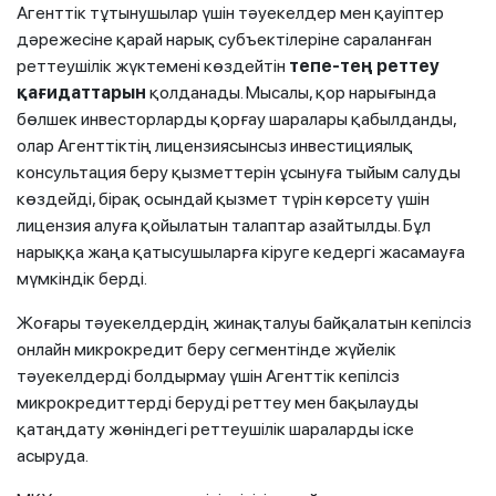
Агенттік тұтынушылар үшін тәуекелдер мен қауіптер
дәрежесіне қарай нарық субъектілеріне сараланған
реттеушілік жүктемені көздейтін
тепе-тең
реттеу
қағидаттарын
қолданады. Мысалы, қор нарығында
бөлшек инвесторларды қорғау шаралары қабылданды,
олар Агенттіктің лицензиясынсыз инвестициялық
консультация беру қызметтерін ұсынуға тыйым салуды
көздейді, бірақ осындай қызмет түрін көрсету үшін
лицензия алуға қойылатын талаптар азайтылды. Бұл
нарыққа жаңа қатысушыларға кіруге кедергі жасамауға
мүмкіндік берді.
Жоғары тәуекелдердің жинақталуы байқалатын кепілсіз
онлайн микрокредит беру сегментінде жүйелік
тәуекелдерді болдырмау үшін Агенттік кепілсіз
микрокредиттерді беруді реттеу мен бақылауды
қатаңдату жөніндегі реттеушілік шараларды іске
асыруда.