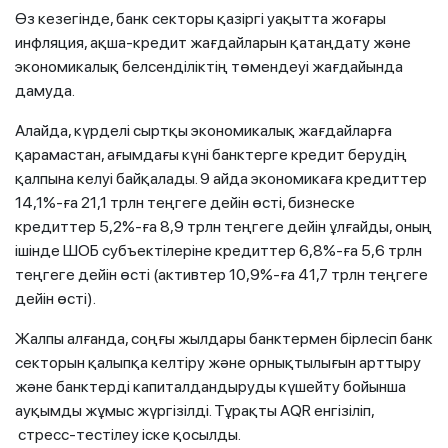
Өз кезегінде, банк секторы қазіргі уақытта жоғары
инфляция, ақша-кредит жағдайларын қатаңдату және
экономикалық белсенділіктің төмендеуі жағдайында
дамуда.
Алайда, күрделі сыртқы экономикалық жағдайларға
қарамастан, ағымдағы күні банктерге кредит берудің
қалпына келуі байқалады. 9 айда экономикаға кредиттер
14,1%-ға 21,1 трлн теңгеге дейін өсті, бизнеске
кредиттер 5,2%-ға 8,9 трлн теңгеге дейін ұлғайды, оның
ішінде ШОБ субъектілеріне кредиттер 6,8%-ға 5,6 трлн
теңгеге дейін өсті (активтер 10,9%-ға 41,7 трлн теңгеге
дейін өсті).
Жалпы алғанда, соңғы жылдары банктермен бірлесіп банк
секторын қалыпқа келтіру және орнықтылығын арттыру
және банктерді капиталдандыруды күшейту бойынша
ауқымды жұмыс жүргізілді. Тұрақты AQR енгізіліп,
стресс-тестілеу іске қосылды.