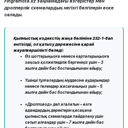
Fingramota.kz заңнамадағы өзгерістер мен
дропперлік схемалардың негізгі белгілерін еске
салады.
Қылмыстық кодекстің жаңа бөліміне 232-1-бап
енгізілді, ол қатысу дәрежесіне қарай
жауапкершілікті бөледі:
Өз шоттарыңызға немесе карталарыңызға
заңсыз қолжетімділік бергеніңіз үшін – 3
жылға дейін бас бостандығынан айыру;
Үшінші тұлғалардың мүддесіне аударымдар
немесе төлемдер жасағаныңыз үшін – 5
жылға дейін бас бостандығынан айыру;
«Дропповод» деп аталатын – өзге
адамдардың деректерін қасақана
қылмыстық схемаларда пайдалану үшін
сатып алғандар үшін – 7 жылға дейін бас