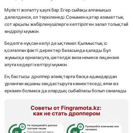
Мүлікті жоғалту қаупі бар. Егер сыйақы алғаныңыз
дәлелденсе, ол тәркіленеді. Сонымен қатар азаматтық
сот арқылы жәбірленушілерге келтірілген залал толықтай
өндірілуі мүмкін.
Беделге нұқсан келуі де ықтимал. Қылмыстық іс
қозғалған факті деректер базасында қалады. Бұл
жұмысқа орналасуға, шетелдік виза немесе лицензия
алуға кедергі келтіруі мүмкін.
Ең бастысы: дроппер алаяқтарға басқа адамдардан
ұрланған ақшаны заңдастыруға көмектеседі, яғни өз
еркімен болмаса да олардың сыбайласы болып саналады.