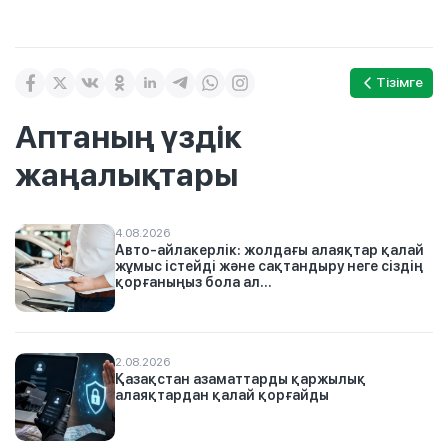
Тізімге
Аптаның үздік
жаңалықтары
4.08.2026
Авто-айлакерлік: жолдағы алаяқтар қалай
жұмыс істейді және сақтандыру неге сіздің
қорғаныңыз бола ал...
2.08.2026
Қазақстан азаматтарды қаржылық
алаяқтардан қалай қорғайды