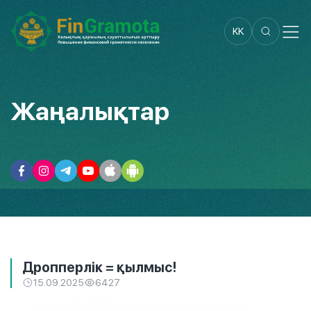
KK
Жаңалықтар
Дропперлік = қылмыс!
15.09.2025
6427