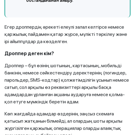
бостандығынан айыру.
Егер дроппердің әрекеті елеулі залал келтірсе немесе
қаржылық пайдамен қатар жүрсе, мүлікті тәркілеу және
ірі айыппұлдар да көзделген.
Дроппер деген кім?
Дроппер – бұл өзінің шотының, картасының, мобильді
банкінің немесе сәйкестендіру деректерінің (логиндер,
парольдер, SMS-кодтар) қолжетімділігін ұсынып немесе
сатып, сол арқылы өз реквизиттері арқылы басқа
адамдардан ұрланған ақшаны аударуға немесе қолма-
қол етуге мүмкіндік беретін адам.
Көп жағдайда адамдар өздерінің заңсыз схемаға
қатысып жатқанын білмейді, ал олардың шоты арқылы
жүргізілген қаржылық операциялар оларды алаяқтық