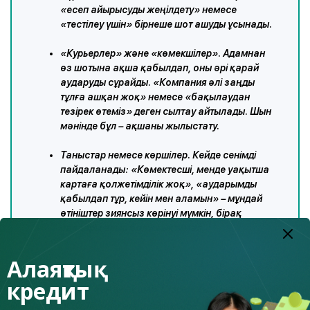
«есеп айырысуды жеңілдету» немесе
«тестілеу үшін» бірнеше шот ашуды ұсынады.
«Курьерлер» және «көмекшілер». Адамнан
өз шотына ақша қабылдап, оны әрі қарай
аударуды сұрайды. «Компания әлі заңды
тұлға ашқан жоқ» немесе «бақылаудан
тезірек өтеміз» деген сылтау айтылады. Шын
мәнінде бұл – ақшаны жылыстату.
Таныстар немесе көршілер. Кейде сенімді
пайдаланады: «Көмектесші, менде уақытша
картаға қолжетімділік жоқ», «аударымды
қабылдап тұр, кейін мен аламын» – мұндай
өтініштер зиянсыз көрінуі мүмкін, бірақ
салдары ауыр болуы ықтимал.
Алаяқтық
кредит
Негізгі қармақ – «оңай ақша». Сізге «қызмет» үшін 10
000-нан 100 000 теңгеге дейін уәде етеді. Дәл осындай