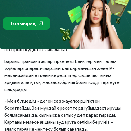
схемалар қарапайым адамды қылмысқа қатысушы етеді.
Неліктен бұл қауіпті?
Толығырақ
Көп адам: «Не болды, мен жаман ештеңе істеген жоқпын,
тек карта/шотымды бердім ғой» деп ойлайды. Бірақ
дропперліктің қауіптілігі – құқық қорғау органдары үшін
сіз бірінші күдіктіге айналасыз.
Барлық транзакциялар тіркеледі. Банктер мен төлем
жүйелері операциялардың қай құрылғыдан және IP-
мекенжайдан өткенін көреді. Егер сіздің шотыңыз
арқылы алаяқтық жасалса, бірінші болып сізді тергеуге
шақырады.
«Мен білмедім» деген сөз жауапкершіліктен
босатпайды. Заң мұндай әрекеттерді ұйымдастырушы
болмасаңыз да, қылмысқа қатысу деп қарастырады.
Картаны немесе ақшаны аударуға келісім беруіңіз –
алаяқтарға көмектесу болып саналады.