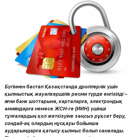
Бүгіннен бастап Қазақстанда дропперлік үшін
қылмыстық жауапкершілік ресми түрде енгізілді –
яғни банк шоттарына, карталарға, электрондық
әмияндарға немесе ЖСН-ге (ИИН) үшінші
тұлғалардың қол жеткізуіне заңсыз рұқсат беру,
сондай-ақ олардың нұсқауы бойынша
аударымдарға қатысу қылмыс болып саналады.