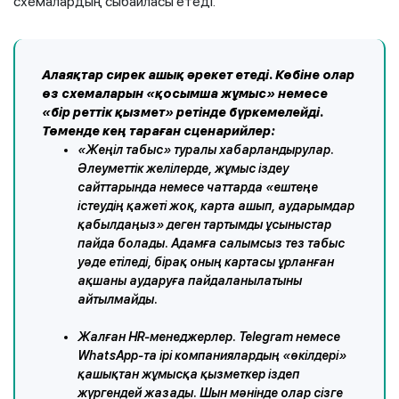
схемалардың сыбайласы етеді.
Алаяқтар сирек ашық әрекет етеді. Көбіне олар
өз схемаларын «қосымша жұмыс» немесе
«бір реттік қызмет» ретінде бүркемелейді.
Төменде кең тараған сценарийлер:
«Жеңіл табыс» туралы хабарландырулар.
Әлеуметтік желілерде, жұмыс іздеу
сайттарында немесе чаттарда «ештеңе
істеудің қажеті жоқ, карта ашып, аударымдар
қабылдаңыз» деген тартымды ұсыныстар
пайда болады. Адамға салымсыз тез табыс
уәде етіледі, бірақ оның картасы ұрланған
ақшаны аударуға пайдаланылатыны
айтылмайды.
Жалған HR-менеджерлер. Telegram немесе
WhatsApp-та ірі компаниялардың «өкілдері»
қашықтан жұмысқа қызметкер іздеп
жүргендей жазады. Шын мәнінде олар сізге