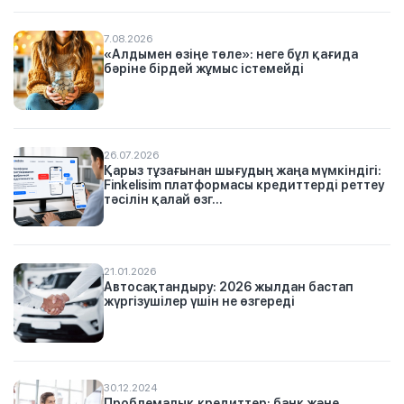
7.08.2026
«Алдымен өзіңе төле»: неге бұл қағида
бәріне бірдей жұмыс істемейді
26.07.2026
Қарыз тұзағынан шығудың жаңа мүмкіндігі:
Finkelisim платформасы кредиттерді реттеу
тәсілін қалай өзг...
21.01.2026
Автосақтандыру: 2026 жылдан бастап
жүргізушілер үшін не өзгереді
30.12.2024
Проблемалық кредиттер: банк және