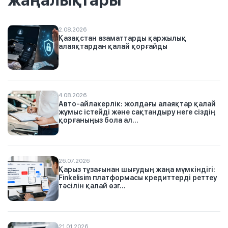
жаңалықтары
2.08.2026
Қазақстан азаматтарды қаржылық
алаяқтардан қалай қорғайды
4.08.2026
Авто-айлакерлік: жолдағы алаяқтар қалай
жұмыс істейді және сақтандыру неге сіздің
қорғаныңыз бола ал...
26.07.2026
Қарыз тұзағынан шығудың жаңа мүмкіндігі:
Finkelisim платформасы кредиттерді реттеу
тәсілін қалай өзг...
21.01.2026