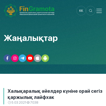
KK
Жаңалықтар
Халықаралық әйелдер күніне орай сегіз
қаржылық лайфхак
5.03.2021
7038