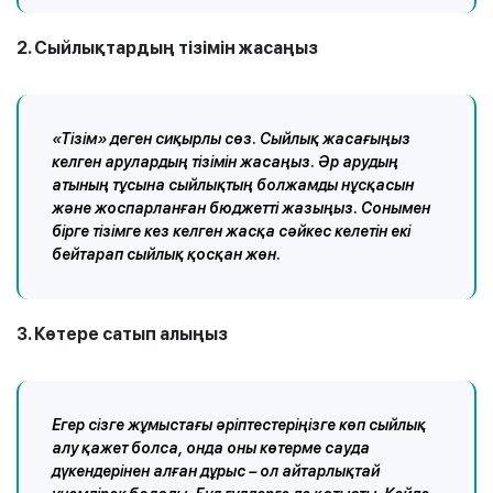
2. Сыйлықтардың тізімін жасаңыз
«Тізім» деген сиқырлы сөз. Сыйлық жасағыңыз
келген арулардың тізімін жасаңыз. Әр арудың
атының тұсына сыйлықтың болжамды нұсқасын
және жоспарланған бюджетті жазыңыз. Сонымен
бірге тізімге кез келген жасқа сәйкес келетін екі
бейтарап сыйлық қосқан жөн.
3. Көтере сатып алыңыз
Егер сізге жұмыстағы әріптестеріңізге көп сыйлық
алу қажет болса, онда оны көтерме сауда
дүкендерінен алған дұрыс – ол айтарлықтай