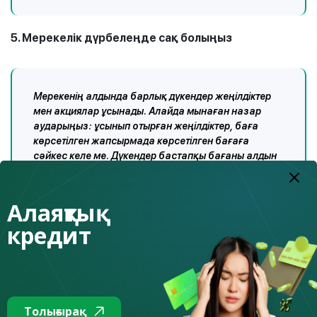
5. Мерекелік дүрбелеңде сақ болыңыз
Мерекенің алдында барлық дүкендер жеңілдіктер
мен акциялар ұсынады. Алайда мынаған назар
аударыңыз: ұсынып отырған жеңілдіктер, баға
көрсетілген жапсырмада көрсетілген бағаға
сәйкес келе ме. Дүкендер бастапқы бағаны алдын
ала көтеруі немесе оны баға көрсетілген
жапсырмада «акция» деп жазып сол күйінде
қалдыруы мүмкін. Сондықтан бағаларды
Алаяқтық
қадағалаңыз және оларды түрлі орындардағы
кредит
бағамен салыстырыңыз. Сондай-ақ әрине, өзіңізді
бақылаңыз – бағасы төмен екен деп, ойламаған
және қажет емес затты сатып алмаңыз!
Толығырақ
6. Пайдалы сыйлықтар