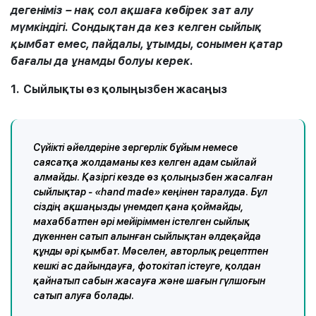
дегеніміз – нақ сол ақшаға көбірек зат алу
мүмкіндігі. Сондықтан да кез келген сыйлық
қымбат емес, пайдалы, ұтымды, сонымен қатар
бағалы да ұнамды болуы керек.
1. Сыйлықты өз қолыңызбен жасаңыз
Сүйікті әйелдеріне зергерлік бұйым немесе
саясатқа жолдаманы кез келген адам сыйлай
алмайды. Қазіргі кезде өз қолыңызбен жасалған
сыйлықтар - «hand made» кеңінен таралуда. Бұл
сіздің ақшаңызды үнемдеп қана қоймайды,
махаббатпен әрі мейіріммен істелген сыйлық
дүкеннен сатып алынған сыйлықтан әлдеқайда
құнды әрі қымбат. Мәселен, авторлық рецептпен
кешкі ас дайындауға, фотокітап істеуге, қолдан
қайнатып сабын жасауға және шағын гүлшоғын
сатып алуға болады.