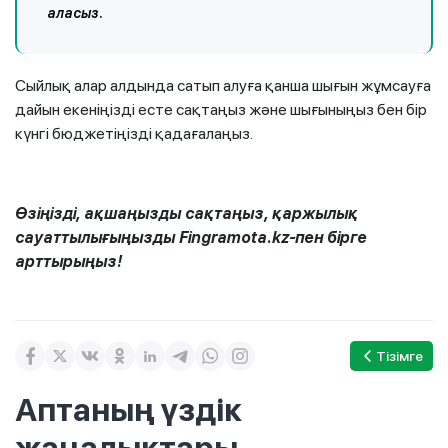
аласыз.
Сыйлық алар алдында сатып алуға қанша шығын жұмсауға
дайын екеніңізді есте сақтаңыз және шығыныңыз бен бір
күнгі бюджетіңізді қадағалаңыз.
Өзіңізді, ақшаңызды сақтаңыз, қаржылық
сауаттылығыңызды Fingramota.kz-пен бірге
арттырыңыз!
Тізімге
Аптаның үздік