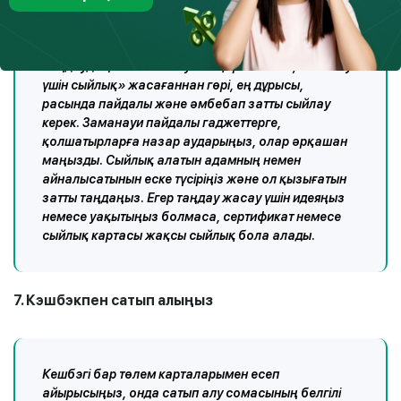
Таңдаудың өте көп болуына қарамастан, «сыйлау
үшін сыйлық» жасағаннан гөрі, ең дұрысы,
расында пайдалы және әмбебап затты сыйлау
керек. Заманауи пайдалы гаджеттерге,
қолшатырларға назар аударыңыз, олар әрқашан
маңызды. Сыйлық алатын адамның немен
айналысатынын еске түсіріңіз және ол қызығатын
затты таңдаңыз. Егер таңдау жасау үшін идеяңыз
немесе уақытыңыз болмаса, сертификат немесе
сыйлық картасы жақсы сыйлық бола алады.
7. Кэшбэкпен сатып алыңыз
Кешбэгі бар төлем карталарымен есеп
айырысыңыз, онда сатып алу сомасының белгілі