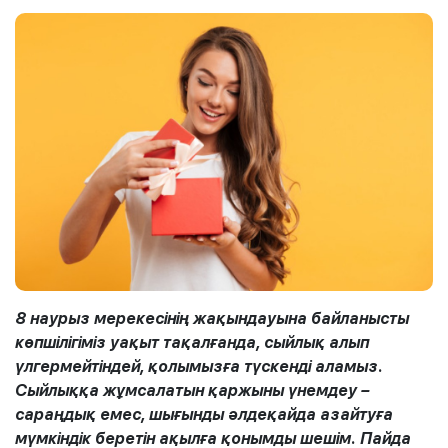
8 наурыз мерекесінің жақындауына байланысты
көпшілігіміз уақыт тақалғанда, сыйлық алып
үлгермейтіндей, қолымызға түскенді аламыз.
Сыйлыққа жұмсалатын қаржыны үнемдеу –
сараңдық емес, шығынды әлдеқайда азайтуға
мүмкіндік беретін ақылға қонымды шешім. Пайда