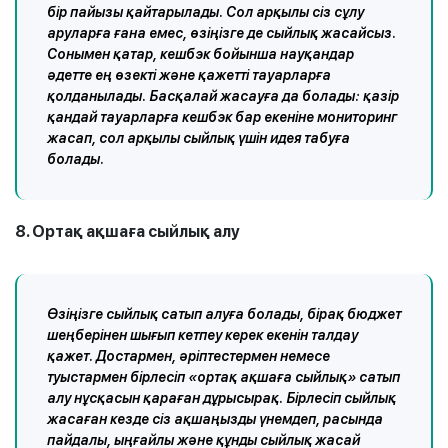
бір пайызы қайтарылады. Сол арқылы сіз сұлу
аруларға ғана емес, өзіңізге де сыйлық жасайсыз.
Сонымен қатар, кешбэк бойынша науқандар
әдетте ең өзекті және қажетті тауарларға
қолданылады. Басқалай жасауға да болады: қазір
қандай тауарларға кешбэк бар екеніне мониторинг
жасап, сол арқылы сыйлық үшін идея табуға
болады.
8. Ортақ ақшаға сыйлық алу
Өзіңізге сыйлық сатып алуға болады, бірақ бюджет
шеңберінен шығып кетпеу керек екенін талдау
қажет. Достармен, әріптестермен немесе
туыстармен бірлесіп «ортақ ақшаға сыйлық» сатып
алу нұсқасын қараған дұрысырақ. Бірлесіп сыйлық
жасаған кезде сіз ақшаңызды үнемдеп, расында
пайдалы, ыңғайлы және құнды сыйлық жасай