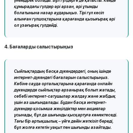
үнемдірек болады. Бұл гүлдерге де қатысты. Кейде
құмырадағы гүлдер әрі арзан, әрі ұтымды
болатынына назар аударыңыз. Тірі гүл кесіп
алынған гүлшоқтарына қарағанда қызығырақ әрі
ол ұзағырақ гүлдейді.
4.
Бағаларды салыстырыңыз
Сыйлықтардың басқа дүкендердегі, оның ішінде
интернет-дүкендегі бағаларын салыстырыңыз.
Көбіне сауда орталықтарына қарағанда онлайн
дүкендерде сыйлықтар арзанырақ болып жатады,
себебі интернет-сатушылар жалдау және жабдық
үшін аз шығындалады. Бұдан басқа интернет-
дүкендер қосымша жеңілдіктер мен акциялар
ұсынады, бұл да шығынды қысқартуға көмектеседі.
Тағы бір артықшылық – үйге дейін жеткізіп береді,
бұл жолға кететін уақыт пен шығынды азайтады.