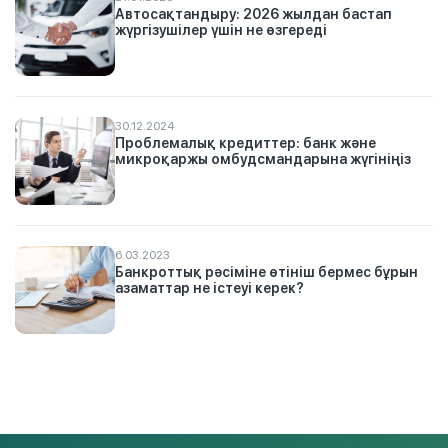
Автосақтандыру: 2026 жылдан бастап
жүргізушілер үшін не өзгереді
30.12.2024
Проблемалық кредиттер: банк және
микроқаржы омбудсмандарына жүгініңіз
6.03.2023
Банкроттық рәсіміне өтініш бермес бұрын
азаматтар не істеуі керек?